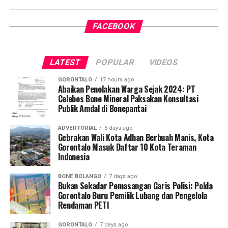
kebutuhan modernisasi layanan desa, khususnya dalam
tenaga medis, serta aparatur desa setempat.
mempercepat penanganan kehamilan berisiko tinggi
FACEBOOK
Program
BUMIL TANGGUH
dirancang untuk
dan menekan angka kematian ibu serta anak secara
meningkatkan kapasitas kader kesehatan sebagai garda
berkelanjutan.
terdepan di tingkat desa. Lewat pelatihan ini, para kader
LATEST
POPULAR
VIDEOS
dibekali keterampilan mengidentifikasi tanda bahaya
kehamilan, memberikan pertolongan pertama maternal,
GORONTALO
17 hours ago
serta mengoordinasikan mekanisme rujukan cepat (
Abaikan Penolakan Warga Sejak 2024: PT
fast-
Celebes Bone Mineral Paksakan Konsultasi
track referral
).
Publik Amdal di Bonepantai
Koordinator Desa KKN Profesi Kesehatan UNG Desa
ADVERTORIAL
6 days ago
Hutadaa menekankan pentingnya posisi strategis kader
Gebrakan Wali Kota Adhan Berbuah Manis, Kota
Gorontalo Masuk Daftar 10 Kota Teraman
yang bersinggungan langsung dengan masyarakat
Indonesia
harian.
BONE BOLANGO
7 days ago
“Kader adalah pihak terdekat dengan ibu hamil dan
Bukan Sekadar Pemasangan Garis Polisi: Polda
keluarganya. Melalui program ini, kami ingin
Gorontalo Buru Pemilik Lubang dan Pengelola
Rendaman PETI
memastikan kader di Desa Hutadaa memiliki
kesiapsiagaan tinggi dalam mengenali
GORONTALO
7 days ago