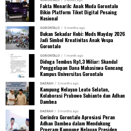
hanya bergantung pada fasilitas kesehatan formal.
GORONTALO
3 weeks ago
Fakta Menarik: Anak Muda Gorontalo
Harus ada sistem kesiapsiagaan berbasis masyarakat
Bikin Platform Tiket Digital Pesaing
yang solid. Kehadiran buku panduan ini memperjelas
Nasional
alur koordinasi penanganan darurat di lapangan,” ujar
DPL KKN.
GORONTALO
3 months ago
Bukan Sekadar Hobi: Mods Mayday 2026
Jadi Simbol Kreativitas Anak Vespa
Pelatihan berlangsung interaktif lewat simulasi
Gorontalo
penanganan awal, diskusi kasus, hingga penyamaan
persepsi peran keluarga dalam pengawasan masa
GORONTALO
1 month ago
Diduga Tembus Rp1,3 Miliar: Skandal
kehamilan.
Penggelapan Dana Mahasiswa Guncang
Kampus Universitas Gorontalo
Inisiatif
BUMIL TANGGUH
menjadi wujud nyata
komitmen KKN Profesi Kesehatan UNG 2026 dalam
DAERAH
3 months ago
Kampung Nelayan Leato Selatan,
mengoptimalkan pengawasan kehamilan risiko tinggi.
Kolaborasi Prabowo Subianto dan Adhan
Melalui sinergi mahasiswa, kader, dan pemerintah desa,
Dambea
UNG berharap terbangun sistem mitigasi kebencanan
maternal yang tanggap, terintegrasi, dan berkelanjutan.
DAERAH
3 months ago
Gerindra Gorontalo Apresiasi Peran
Adhan Dambea dalam Mendukung
Program Kampung Nelayan Presiden