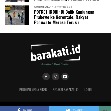
GORONTALO
3 months ago
POTRET IRONI: Di Balik Kunjungan
Prabowo ke Gorontalo, Rakyat
Pohuwato Merasa Terusir
PEDOMAN MEDIA SIBER
REDAKSI BARAKATI.ID
LOGIN
Copyright © 2019 Barakati.ID supported by CMS Studio Design
SHARE
TWEET