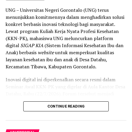
dipahami agar warga tidak ragu melakukan pemeriksaan
UNG – Universitas Negeri Gorontalo (UNG) terus
apabila mengalami gejala batuk berkepanjangan,”
menunjukkan komitmennya dalam menghadirkan solusi
terang Taufik.
konkret berbasis inovasi teknologi bagi masyarakat.
Lewat program Kuliah Kerja Nyata Profesi Kesehatan
Selain skrining TBC, mahasiswa turut mendampingi
(KKN-PK), mahasiswa UNG meluncurkan platform
nakes Puskesmas Talaga Jaya dalam memberikan
digital
SIGAP KIA
(Sistem Informasi Kesehatan Ibu dan
pelayanan Cek Kesehatan Gratis (CKG), meliputi
Anak) berbasis
website
untuk memperkuat kualitas
pengukuran tekanan darah, cek kadar gula darah, dan
layanan kesehatan ibu dan anak di Desa Datahu,
penapisan faktor risiko penyakit tidak menular (PTM)
Kecamatan Tibawa, Kabupaten Gorontalo.
sebagai upaya promotif-preventif.
Inovasi digital ini diperkenalkan secara resmi dalam
Perwakilan DPL KKN-PK, Dr. dr. Vivien Novarina A.
Seminar Awal KKN-PK yang digelar di Aula Kantor Desa
Kasim, M.Kes., menegaskan bahwa keterlibatan
Datahu, Rabu (22/7/2026). Forum tersebut menjadi
mahasiswa merupakan bentuk perwujudan Tri Dharma
sarana penting bagi mahasiswa dalam memaparkan
Perguruan Tinggi dalam mengawal transformasi
CONTINUE READING
pemetaan data awal kesehatan masyarakat, sekaligus
layanan kesehatan primer.
menyosialisasikan program kerja strategis selama masa
“Kehadiran mahasiswa mempercepat jangkauan skema
pengabdian.
active case finding
TBC yang dicanangkan pemerintah.