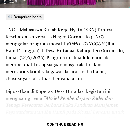
Guna menjaga keberlanjutan program pasca-KKN,
mahasiswa UNG juga memberikan pembekalan dan
Dengarkan berita
pelatihan teknis bagi para kader kesehatan desa dalam
UNG – Mahasiswa Kuliah Kerja Nyata (KKN) Profesi
mengoperasikan sistem informasi tersebut.
Kesehatan Universitas Negeri Gorontalo (UNG)
Selain inovasi digital, tim KKN-PK UNG turut
menggelar program inovatif
BUMIL TANGGUH
(Ibu
menggalakkan serangkaian kegiatan promotif dan
Hamil Tangguh) di Desa Hutadaa, Kabupaten Gorontalo,
preventif. Program tersebut mencakup aksi kerja bakti
Jumat (24/7/2026). Program ini dihadirkan untuk
lingkungan, edukasi pemilahan sampah, sosialisasi
memperkuat kesiapsiagaan masyarakat dalam
bahaya HIV/AIDS dan Infeksi Menular Seksual (IMS),
merespons kondisi kegawatdaruratan ibu hamil,
pelaksanaan senam hipertensi, Pemeriksaan Kesehatan
khususnya saat situasi bencana alam.
Gratis (PKG), hingga sosialisasi Program Pengelolaan
Dipusatkan di Koperasi Desa Hutadaa, kegiatan ini
Penyakit Kronis (Prolanis) untuk menekan angka
mengusung tema
“Model Pemberdayaan Kader dan
hipertensi dan diabetes melitus.
Tenaga Kesehatan Berbasis Buku Panduan Manajemen
Pemerintah Desa Datahu memberikan apresiasi penuh
Kegawatdaruratan Ibu Hamil pada Situasi Bencana untuk
atas terobosan digital yang dihadirkan mahasiswa UNG.
Menurunkan Risiko Angka Kematian Ibu dan Anak di
Inovasi
SIGAP KIA
dinilai sangat relevan dengan
CONTINUE READING
Desa Hutadaa”
. Agenda ini melibatkan kader kesehatan,