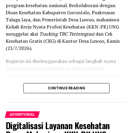
program kesehatan nasional. Berkolaborasi dengan
Dinas Kesehatan Kabupaten Gorontalo, Puskesmas
Talaga Jaya, dan Pemerintah Desa Luwoo, mahasiswa
RELATED TOPICS:
PANDEMI COVID19
TERBARU
Kuliah Kerja Nyata Profesi Kesehatan (KKN-PK) UNG
UP NEXT
menggelar aksi
Tracking TBC Terintegrasi
dan Cek
DWP Dan Crisis Centre UNG Bantu Petugas Medis
Kesehatan Gratis (CKG) di Kantor Desa Luwoo, Kamis
Sembako dan APD
(23/7/2026).
DON'T MISS
Opsi Wisuda Online Ditolak Mahasiswa, Eduart Harap
Kegiatan ini diselenggarakan sebagai langkah nyata
Pandemi Segera Berakhir
penguatan layanan kesehatan primer berbasis
masyarakat—berfokus pada edukasi, penemuan kasus
(
case finding
), deteksi dini, serta pemutusan rantai
CONTINUE READING
penularan tuberkulosis (TBC) yang masih menjadi salah
satu tantangan kesehatan terbesar di Indonesia.
Pelaksanaan program ini didampingi secara langsung
ADVERTORIAL
oleh tim Dosen Pembimbing Lapangan (DPL) KKN-PK
Digitalisasi Layanan Kesehatan
Desa Luwoo, yakni Dr. dr. Vivien Novarina A. Kasim,
M.Kes., dr. Siti Rakhmatia P. Th. Kum, M.Biomed., Ns. Nur