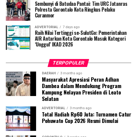
kegawatdaruratan kehamilan, terutama di tengah situasi
Sembunyi di Batudaa Pantai: Tim URC Jatanras
krisis bencana, serta mampu berkoordinasi secara efektif
Polresta Gorontalo Kota Ringkus Pelaku
Curanmor
dengan tenaga kesehatan,” jelasnya.
ADVERTORIAL
7 days ago
Selain sesi edukasi teknis, mahasiswa UNG turut
Raih Nilai Tertinggi se-SulutGo: Pemerintahan
meluncurkan
Buku Panduan Manajemen
AIR Antarkan Kota Gorontalo Masuk Kategori
‘Unggul’ IKAD 2026
Kegawatdaruratan Ibu Hamil pada Situasi Bencana
. Buku
petunjuk praktis ini berfungsi sebagai pedoman standar
bagi kader dalam melakukan deteksi dini,
TERPOPULER
pendampingan, hingga skenario evakuasi ibu hamil
berisiko tinggi.
DAERAH
3 months ago
Masyarakat Apresiasi Peran Adhan
Dambea dalam Mendukung Program
Dosen Pembimbing Lapangan (DPL) KKN Profesi
Kampung Nelayan Presiden di Leato
Kesehatan UNG menegaskan bahwa pemberdayaan
Selatan
kader berbasis komunitas merupakan instrumen krusial
dalam mempercepat penurunan Angka Kematian Ibu
ADVERTORIAL
3 months ago
Total Hadiah Rp60 Juta: Turnamen Catur
(AKI) dan Angka Kematian Anak (AKA).
Pohuwato Cup 2026 Resmi Dimulai
“Penyelamatan jiwa ibu hamil saat bencana tidak bisa