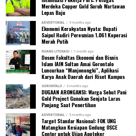
Merdeka Copper Gold Suruh Wartawan
Lepas Baju
ADVERTORIAL
3 months ago
Ekonomi Kerakyatan Nyata: Bupati
Saipul Hadiri Peresmian 1.061 Koperasi
Merah Putih
RUANG LITERASI
1 month ago
Dosen Fakultas Ekonomi dan Bisnis
Islam IAIN Sultan Amai Gorontalo
Luncurkan “Manjonongki”, Aplikasi
Karya Anak Daerah dari Riset Kampus
GORONTALO
3 months ago
DUGAAN ARONGANSI: Warga Sebut Pani
Gold Project Gunakan Senjata Laras
Panjang Saat Penertiban
ADVERTORIAL
3 months ago
Target Standar Nasional: FOK UNG
Matangkan Kesiapan Gedung OSCE
Center untuk Ujian Apoteker