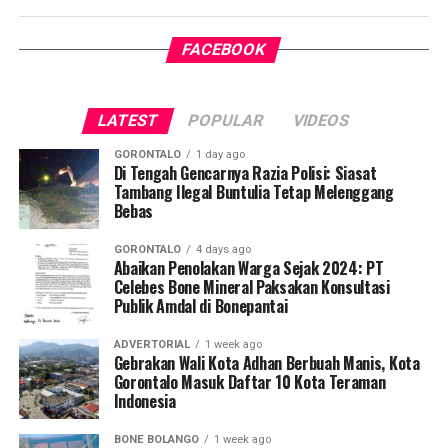
insiden pencurian tersebut berlangsung pada Selasa
(28/7/2026) sekira pukul 22.00 WITA.
FACEBOOK
Kala itu, korban memarkirkan sepeda motor Honda Beat
warna merah miliknya di depan gudang oli tempatnya
bekerja di Kelurahan Padebuolo, Kecamatan Kota Timur.
LATEST
POPULAR
VIDEOS
Korban yang sempat meninggalkan lokasi sebentar
GORONTALO
1 day ago
untuk membeli rokok terkejut mendapati kendaraannya
Di Tengah Gencarnya Razia Polisi: Siasat
Tambang Ilegal Buntulia Tetap Melenggang
sudah lenyap saat kembali.
Bebas
Sadar menjadi korban pencurian, korban lantas
GORONTALO
4 days ago
menghubungi atasannya, Kezia Kambey, untuk
Abaikan Penolakan Warga Sejak 2024: PT
memeriksa rekaman kamera pengawas (
CCTV
) gudang.
Celebes Bone Mineral Paksakan Konsultasi
Publik Amdal di Bonepantai
Hasil analisis rekaman menunjukkan sepeda motor
berpelat nomor DB 3539 AR tersebut telah digondol
ADVERTORIAL
1 week ago
oleh pria tak dikenal. Atas kejadian itu, korban langsung
Gebrakan Wali Kota Adhan Berbuah Manis, Kota
membuat laporan resmi di SPKT Polresta Gorontalo
Gorontalo Masuk Daftar 10 Kota Teraman
Indonesia
Kota.
BONE BOLANGO
1 week ago