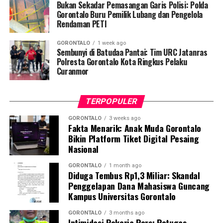
Menindaklanjuti laporan korban, Tim URC Jatanras
Bukan Sekadar Pemasangan Garis Polisi: Polda
bergerak cepat melakukan penyelidikan hingga berhasil
Gorontalo Buru Pemilik Lubang dan Pengelola
Rendaman PETI
mendeteksi keberadaan pelaku dan melakukan
penangkapan tanpa perlawanan. Saat ini pelaku beserta
GORONTALO
1 week ago
barang bukti telah diamankan di Mako Polresta
Sembunyi di Batudaa Pantai: Tim URC Jatanras
Gorontalo Kota guna menjalani proses hukum lebih
Polresta Gorontalo Kota Ringkus Pelaku
Curanmor
lanjut.
TERPOPULER
GORONTALO
3 weeks ago
Fakta Menarik: Anak Muda Gorontalo
Bikin Platform Tiket Digital Pesaing
Nasional
GORONTALO
1 month ago
Diduga Tembus Rp1,3 Miliar: Skandal
Penggelapan Dana Mahasiswa Guncang
Kampus Universitas Gorontalo
GORONTALO
3 months ago
Intimidasi Pekerja Pers: Petugas