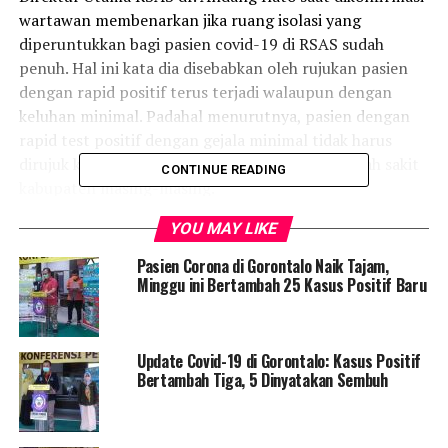
wartawan membenarkan jika ruang isolasi yang
diperuntukkan bagi pasien covid-19 di RSAS sudah
penuh. Hal ini kata dia disebabkan oleh rujukan pasien
dengan rapid positif terus terjadi walaupun dengan
keluhan minimal. Padahal menurutnya, pasien dengan
rapid test positif dengan gejala minimal tidak harus
dirujuk ke RSAS, akan tetapi bisa dirawat di rumah sakit
CONTINUE READING
kabupaten masing-masing.
YOU MAY LIKE
“Sebenarnya pasien dengan rapid test positif dengan
gejala minimal tidak harus dirujuk ke Aloei Saboe. Pasien
Pasien Corona di Gorontalo Naik Tajam,
dengan keluhan minimal seharusnya bisa dirawat di RS
Minggu ini Bertambah 25 Kasus Positif Baru
kabupaten masing-masing,” kata Andang.
Update Covid-19 di Gorontalo: Kasus Positif
Bertambah Tiga, 5 Dinyatakan Sembuh
RELATED TOPICS:
KASUS POSITIF
POSITIF GORONTALO MENINGKAT
TERBARU
UP NEXT