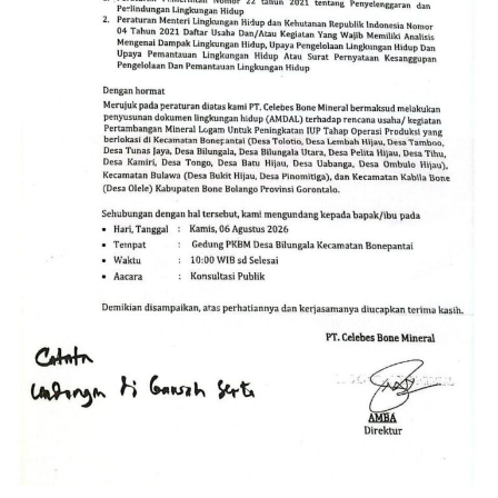
Fenomena ini menyisakan persoalan serius bagi aparat
penegak hukum (APH). Publik mempertanyakan alasan
di balik melenggangnya aktivitas PETI di Jahiya–Hulawa.
Muncul dugaan apakah lokasi tersebut memang belum
terjangkau operasi, atau terdapat faktor lain yang
membuat kegiatan ilegal itu seolah kebal hukum.
Kondisi ini menjadi tantangan besar bagi kepolisian
untuk membongkar aktor intelektual maupun pihak-
pihak di balik layar, termasuk menelisik potensi adanya
oknum yang memberikan perlindungan (
back-up
) atas
praktik penambangan liar tersebut.
Selain melanggar regulasi perundang-undangan,
aktivitas PETI secara masif dampaknya langsung
mengancam kelestarian lingkungan, memicu
sedimentasi sungai, serta meningkatkan risiko bencana
ekologis bagi masyarakat sekitar.