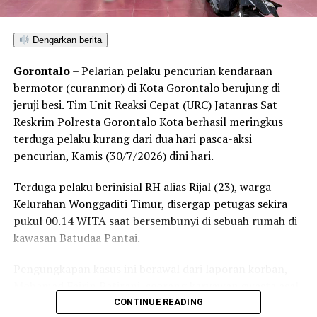
“Kami menolak keras kegiatan atau acara dalam bentuk
apa pun yang membahas isu pembukaan tambang oleh
Dengarkan berita
pihak perusahaan mana pun di wilayah Kecamatan
Bonepantai,” tegas Rahmat Husain.
Gorontalo
– Pelarian pelaku pencurian kendaraan
bermotor (curanmor) di Kota Gorontalo berujung di
Penolakan masif yang konsisten disuarakan warga
jeruji besi. Tim Unit Reaksi Cepat (URC) Jatanras Sat
pesisir ini berlandaskan kekhawatiran atas dampak
Reskrim Polresta Gorontalo Kota berhasil meringkus
kerusakan lingkungan. Kehadiran industri ekstraktif di
terduga pelaku kurang dari dua hari pasca-aksi
wilayah Bonepantai, Bulawa, dan Kabila Bone dinilai
pencurian, Kamis (30/7/2026) dini hari.
berpotensi merusak ekosistem pesisir serta perairan
Teluk Tomini, menghancurkan daerah resapan air, dan
Terduga pelaku berinisial RH alias Rijal (23), warga
mengancam ruang hidup nelayan serta petani lokal.
Kelurahan Wonggaditi Timur, disergap petugas sekira
pukul 00.14 WITA saat bersembunyi di sebuah rumah di
Rencana konsultasi publik PT CBM diprediksi bakal
kawasan Batudaa Pantai.
mendapat perlawanan ketat dari koalisi masyarakat sipil
dan warga lintas desa yang bersiap menghadang
Pengungkapan kasus ini berawal dari laporan korban,
masuknya aktivitas pertambangan demi memelihara
Mohamad Fajrin Patirani, seorang karyawan swasta asal
kelestarian ruang hidup mereka.
Kelurahan Molosipat. Berdasarkan kronologi kejadian,
CONTINUE READING