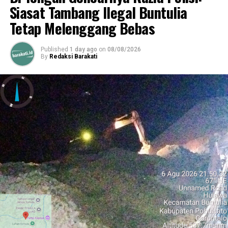
Siasat Tambang Ilegal Buntulia
Tetap Melenggang Bebas
Published
1 day ago
on
08/08/2026
By
Redaksi Barakati