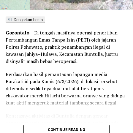
Dengarkan berita
Gorontalo
– Di tengah masifnya operasi penertiban
Pertambangan Emas Tanpa Izin (PETI) oleh jajaran
Polres Pohuwato, praktik penambangan ilegal di
kawasan Jahiya–Hulawa, Kecamatan Buntulia, justru
disinyalir masih bebas beroperasi.
Berdasarkan hasil pemantauan lapangan media
Barakati.id pada Kamis (6/8/2026), di lokasi tersebut
ditemukan sedikitnya dua unit alat berat jenis
ekskavator merek Hitachi berwarna oranye yang diduga
kuat aktif mengeruk material tambang secara ilegal.
Kontrasnya aktivitas di Buntulia dengan gencar-
gencarnya razia aparat di wilayah lain memicu tanda
tanya publik. Pasalnya, meski kepolisian berulang kali
CONTINUE READING