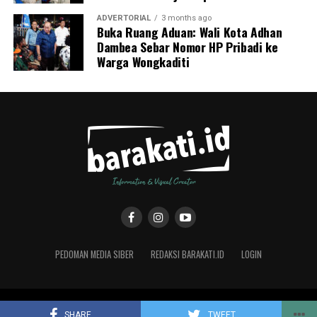
ADVERTORIAL
3 months ago
Buka Ruang Aduan: Wali Kota Adhan
Dambea Sebar Nomor HP Pribadi ke
Warga Wongkaditi
PEDOMAN MEDIA SIBER
REDAKSI BARAKATI.ID
LOGIN
Copyright © 2019 Barakati.ID supported by CMS Studio Design
SHARE
TWEET