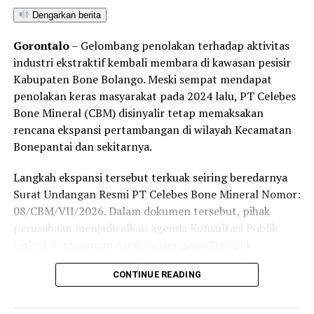
Penegakan hukum yang adil, transparan, dan tanpa
Dengarkan berita
pandang bulu menjadi kunci utama untuk menepis
anggapan publik mengenai adanya tebang pilih dalam
Gorontalo
– Gelombang penolakan terhadap aktivitas
penindakan tambang ilegal di Kabupaten Pohuwato.
industri ekstraktif kembali membara di kawasan pesisir
Kabupaten Bone Bolango. Meski sempat mendapat
Hingga berita ini diterbitkan, redaksi Barakati.id telah
penolakan keras masyarakat pada 2024 lalu, PT Celebes
berupaya melayangkan konfirmasi kepada pihak yang
Bone Mineral (CBM) disinyalir tetap memaksakan
diduga bertanggung jawab atas aktivitas tersebut,
rencana ekspansi pertambangan di wilayah Kecamatan
namun belum mendapatkan tanggapan. Sesuai kode etik
Bonepantai dan sekitarnya.
jurnalistik, ruang klarifikasi dan hak jawab tetap terbuka
untuk memelihara keberimbangan berita.
Langkah ekspansi tersebut terkuak seiring beredarnya
Surat Undangan Resmi PT Celebes Bone Mineral Nomor:
08/CBM/VII/2026. Dalam dokumen tersebut, pihak
perusahaan menjadwalkan agenda Konsultasi Publik
terkait Penyusunan Analisis Mengenai Dampak
Lingkungan (Amdal) pada Kamis (6/8/2026) di
CONTINUE READING
Kecamatan Bonepantai. Forum ini digelar sebagai
tahapan wajib guna menaikkan status Izin Usaha
Pertambangan (IUP) ke tahap Operasi Produksi.