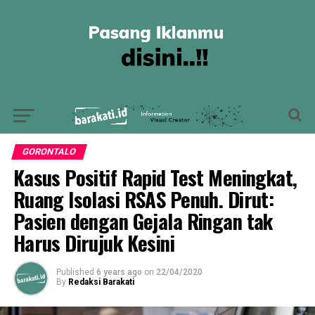
GORONTALO
Kasus Positif Rapid Test Meningkat,
Ruang Isolasi RSAS Penuh. Dirut:
Pasien dengan Gejala Ringan tak
Harus Dirujuk Kesini
Published
6 years ago
on
22/04/2020
By
Redaksi Barakati