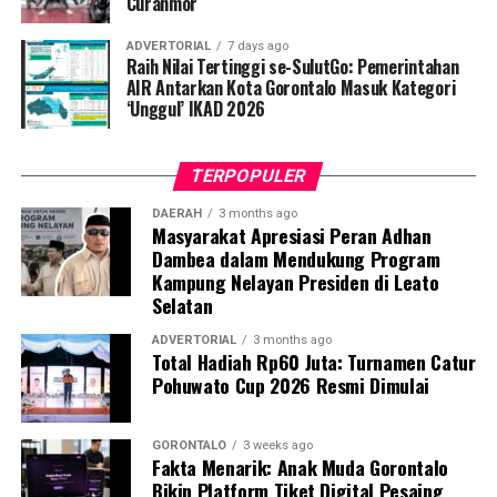
Curanmor
“Sesuai perintah harian Bapak Wali Kota, razia
ADVERTORIAL
7 days ago
penegakan disiplin ini akan kami gelar secara rutin dan
Raih Nilai Tertinggi se-SulutGo: Pemerintahan
acak. Setiap pegawai, baik ASN maupun PPPK, yang
AIR Antarkan Kota Gorontalo Masuk Kategori
‘Unggul’ IKAD 2026
kedapatan berkeliaran di luar instansi saat jam kerja
tanpa melampirkan surat izin tertulis, akan langsung
kami amankan dan tertibkan ke Mako Satpol PP Kota
TERPOPULER
Gorontalo,” tegas Marwan Saleh.
DAERAH
3 months ago
Masyarakat Apresiasi Peran Adhan
Marwan berharap, shock therapy melalui razia berkala
Dambea dalam Mendukung Program
ini mampu menumbuhkan kesadaran kolektif para
Kampung Nelayan Presiden di Leato
aparatur agar menghormati regulasi jam kerja, serta
Selatan
tidak meninggalkan kewajiban pelayanan publik demi
kepentingan pribadi.
ADVERTORIAL
3 months ago
Total Hadiah Rp60 Juta: Turnamen Catur
Pohuwato Cup 2026 Resmi Dimulai
Terkait mekanisme penindakan, Marwan menjelaskan
bahwa para oknum yang terjaring razia tidak langsung
dijatuhi sanksi disiplin berat. Mereka terlebih dahulu
GORONTALO
3 weeks ago
Fakta Menarik: Anak Muda Gorontalo
digiring ke posko untuk menjalani proses administrasi
Bikin Platform Tiket Digital Pesaing