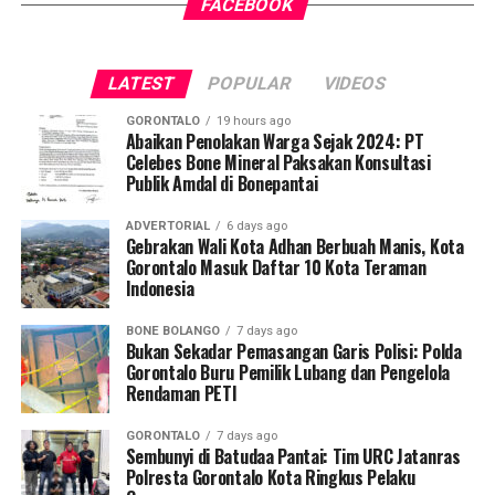
FACEBOOK
tersebut, armada penegak perda berhasil menjaring
mudah, merata, dan aman dalam mengakses berbagai
empat oknum ASN yang kedapatan berada di ruang
fasilitas jasa keuangan yang berkelanjutan.
publik saat jam pelayanan kantor sedang berlangsung.
LATEST
POPULAR
VIDEOS
Saat diinterogasi, keempatnya dipastikan tidak mampu
menunjukkan dokumen dispensasi atau surat izin keluar
GORONTALO
19 hours ago
kantor.
Abaikan Penolakan Warga Sejak 2024: PT
Celebes Bone Mineral Paksakan Konsultasi
Publik Amdal di Bonepantai
Operasi penyisiran bergerak mobile menyasar sejumlah
titik vital yang kerap menjadi pusat keramaian dan
ADVERTORIAL
6 days ago
perbelanjaan. Di antaranya Citimall Gorontalo,
Gebrakan Wali Kota Adhan Berbuah Manis, Kota
Gorontalo Masuk Daftar 10 Kota Teraman
Indogrosir, pusat perbelanjaan alat tulis Toko Ira dan
Indonesia
Toko Mufida, hingga beberapa rumah makan strategis di
seputaran Kota Gorontalo.
BONE BOLANGO
7 days ago
Bukan Sekadar Pemasangan Garis Polisi: Polda
Kepala Satpol PP Kota Gorontalo Marwan Saleh
Gorontalo Buru Pemilik Lubang dan Pengelola
Rendaman PETI
menegaskan, operasi perdana di awal pekan ini
merupakan tindak lanjut langsung dari arahan Wali Kota
GORONTALO
7 days ago
Gorontalo guna memperketat pengawasan internal
Sembunyi di Batudaa Pantai: Tim URC Jatanras
terhadap perilaku ASN dan PPPK.
Polresta Gorontalo Kota Ringkus Pelaku