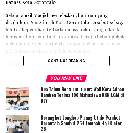
Baznas Kota Gorontalo.
Sekda Ismail Madjid menjelaskan, bantuan yang
disalurkan Pemerintah Kota Gorontalo tersebut sebagai
bentuk kepedulian terhadap masyarakat yang dilanda
bencana. Bantuan itu di antaranya berupa bahan pokok
makanan, peralatan rumah tangga, pakain layak pakai,
perlengkapan tidur, dan lain sebagainya.
CONTINUE READING
“Bantuan yang kami salurkan ini adalah wujud
kepedulian Pemerintah Kota Gorontalo terhadap
masyarakat Kota Gorontalo yang dilanda bencana. Kami
YOU MAY LIKE
berharap, bantuan ini bisa meringankan beban korban
Dua Tahun Berturut-turut: Wali Kota Adhan
bencana kebakaran,” ujar Sekda Ismail usai memberikan
Dambea Terima 100 Mahasiswa KKN UGM di
bantuan, Senin (18/9/2023).
BLY
Pada kesempatan itu pula, Islamil Madjid mengingatkan
Berangkat Lengkap Pulang Utuh: Pemkot
tentang bahaya kekeringan yang bisa mengakibatkan
Gorontalo Sambut 264 Jemaah Haji Kloter
terjadi bencana kebakaran. Tidak hanya itu saja,
28