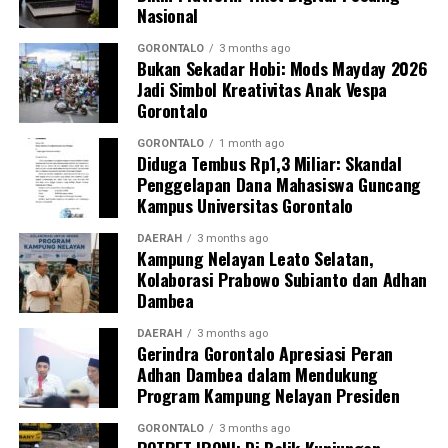
yustisial, meliputi pembuatan Berita Acara Pemeriksaan
Nasional
(BAP) lisan serta penandatanganan surat pernyataan
bermeterai untuk tidak mengulangi perbuatan tersebut.
GORONTALO
3 months ago
Bukan Sekadar Hobi: Mods Mayday 2026
Jadi Simbol Kreativitas Anak Vespa
Sebagai langkah lanjutan, draf data klinis identitas para
Gorontalo
pegawai yang terjaring akan segera diteruskan secara
resmi ke instansi atau Organisasi Perangkat Daerah
GORONTALO
1 month ago
Diduga Tembus Rp1,3 Miliar: Skandal
(OPD) asal mereka sebagai bahan evaluasi dan
Penggelapan Dana Mahasiswa Guncang
pembinaan internal oleh kepala dinas.
Kampus Universitas Gorontalo
“Seluruh hasil pendataan orisinal ini akan kami kirimkan
DAERAH
3 months ago
Kampung Nelayan Leato Selatan,
ke instansi masing-masing hari ini juga. Selain itu, draf
Kolaborasi Prabowo Subianto dan Adhan
laporan ini kami tembuskan langsung kepada Bapak Wali
Dambea
Kota Gorontalo melalui Sekretaris Daerah sebagai
bentuk pertanggungjawaban konkret hasil razia,”
DAERAH
3 months ago
Gerindra Gorontalo Apresiasi Peran
pungkas Marwan.
Adhan Dambea dalam Mendukung
Program Kampung Nelayan Presiden
Melalui skema pengawasan berlapis dan berkala ini,
Pemerintah Kota Gorontalo memproyeksikan adanya
GORONTALO
3 months ago
POTRET IRONI: Di Balik Kunjungan
grafik kenaikan tingkat kedisiplinan aparatur. Dengan