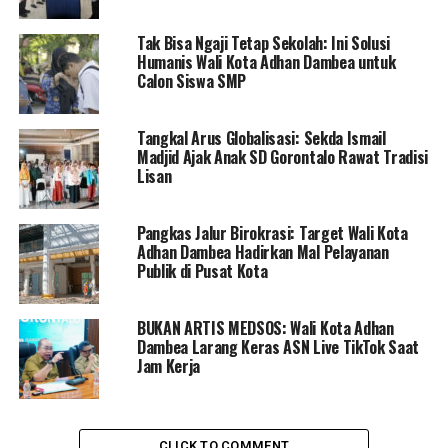
masyarakat juga diminta untuk tetap waspada dalam
melakukan aktivitas sehari-hari di rumah.
Tak Bisa Ngaji Tetap Sekolah: Ini Solusi
Humanis Wali Kota Adhan Dambea untuk
“Kami juga berpesan kepada seluruh masyarakat Kota
Calon Siswa SMP
Gorontalo untuk tetap waspada di tengah kekeringan
saat ini. Apalagi menjalani aktivitas di dalam rumah,
Tangkal Arus Globalisasi: Sekda Ismail
masyarakat wajib melakukan pengecekan seluruh
Madjid Ajak Anak SD Gorontalo Rawat Tradisi
jaringan listrik salah satunya colokan,” katanya.
Lisan
Pangkas Jalur Birokrasi: Target Wali Kota
RELATED TOPICS:
DINAS SOSIAL KOTA GORONTALO
Adhan Dambea Hadirkan Mal Pelayanan
ISMAIL MADJID
KORBAN KEBAKARAN
Publik di Pusat Kota
PEMKOT GORONTALO
UP NEXT
BUKAN ARTIS MEDSOS: Wali Kota Adhan
Ajak Sukseskan Pendataan Koperasi dan UMKM Ini
Dambea Larang Keras ASN Live TikTok Saat
Harapan Bupati Saipul
Jam Kerja
DON'T MISS
Pemkot Raih UHC Lima Kali Berturut-turut
CLICK TO COMMENT