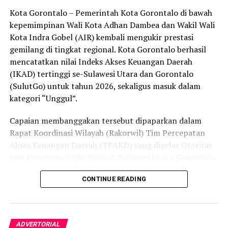
peredaran minuman keras (miras). Penindakan dilakukan
Kota Gorontalo – Pemerintah Kota Gorontalo di bawah
secara menyeluruh, tidak hanya menyasar pengecer
kepemimpinan Wali Kota Adhan Dambea dan Wakil Wali
skala kecil tetapi juga distributor dan toko-toko besar
Kota Indra Gobel (AIR) kembali mengukir prestasi
yang melanggar aturan.
gemilang di tingkat regional. Kota Gorontalo berhasil
Dalam daftar pemeringkatan nasional tersebut, Kota
mencatatkan nilai Indeks Akses Keuangan Daerah
Denpasar menempati posisi puncak dengan tingkat rasa
(IKAD) tertinggi se-Sulawesi Utara dan Gorontalo
aman masyarakat melebihi 81 persen, disusul oleh Kota
(SulutGo) untuk tahun 2026, sekaligus masuk dalam
Yogyakarta, Surakarta, Semarang, Magelang, dan
kategori “Unggul”.
Salatiga.
Capaian membanggakan tersebut dipaparkan dalam
Kota Gorontalo yang berada di urutan ketujuh berhasil
Rapat Koordinasi Wilayah (Rakorwil) Tim Percepatan
mengungguli sejumlah kota berkembang lainnya di
Akses Keuangan Daerah (TPAKD) yang digelar Otoritas
Indonesia, seperti Batam, Tanjung Pinang, dan
Jasa Keuangan (OJK) Wilayah Sulawesi Utara, Gorontalo,
Singkawang. Capaian ini menjadi bukti konkret bahwa
dan Maluku Utara di Hotel NDC Resort and Spa,
CONTINUE READING
Kota Gorontalo terus bertransformasi menjadi daerah
Manado, Sulawesi Utara, Rabu (29/7/2026).
yang aman, nyaman, dan ramah bagi semua.
Delegasi Pemkot Gorontalo dipimpin langsung oleh
Wakil Wali Kota Gorontalo Indra Gobel, didampingi
ADVERTORIAL