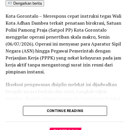
Dengarkan berita
ditetapkan dan mengantarkan Kota Gorontalo menjadi
satu-satunya daerah di wilayah tersebut yang
Kota Gorontalo – Merespons cepat instruksi tegas Wali
menembus kategori “Unggul”. Sementara kabupaten lain
Kota Adhan Dambea terkait penataan birokrasi, Satuan
di Gorontalo masih berada pada kategori “Berkembang”
Polisi Pamong Praja (Satpol PP) Kota Gorontalo
hingga menuju “Unggul”.
menggelar operasi penertiban skala makro, Senin
(06/07/2026). Operasi ini menyasar para Aparatur Sipil
“Alhamdulillah, nilai IKAD Kota Gorontalo tercatat yang
Negara (ASN) hingga Pegawai Pemerintah dengan
tertinggi di kawasan SulutGo sebagaimana dipaparkan
Perjanjian Kerja (PPPK) yang nekat keluyuran pada jam
dalam Rakorwil TPAKD,” ungkap Wawali Indra Gobel
kerja aktif tanpa mengantongi surat izin resmi dari
usai kegiatan.
pimpinan instansi.
Indra menambahkan, skor IKAD ini membuktikan bahwa
Eksekusi pengawasan disiplin melekat ini dijadwalkan
tingkat keterjangkauan, pemanfaatan, serta inklusivitas
bergulir secara berkala dan rutin. Langkah taktis
layanan keuangan bagi masyarakat di Kota Gorontalo
tersebut diambil sebagai bagian dari komitmen Pemkot
berada di posisi terdepan.
Gorontalo dalam mengerek indeks kinerja pegawai serta
CONTINUE READING
memulihkan marwah kedisiplinan korps abdi negara.
Predikat “Unggul” yang diraih Pemerintahan AIR
menjadi indikator kuat atas keberhasilan pemerintah
Dalam operasi yang dimulai tepat pukul 10.00 WITA
daerah dalam mendorong masyarakat agar makin