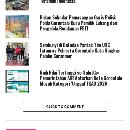
Teraman Indonesia
4. Pasien 112, MDS, Laki-laki, 21 tahun, alamt Desa Bua,
Kecamatan Batudaa, Kabupaten Gorontalo. Pasien 112
Bukan Sekadar Pemasangan Garis Polisi:
juga merupakan pengembangan pasien 46, MP.
Polda Gorontalo Buru Pemilik Lubang dan
Pengelola Rendaman PETI
5. Pasien 113, FS, Perempuan, 23 tahun, Desa Bua,
Kecamatan Batudaa, Kabupaten Gorontalo. Pasien 113
merupakan pengembangan tracking pasien 46, MP.
Sembunyi di Batudaa Pantai: Tim URC
Jatanras Polresta Gorontalo Kota Ringkus
Keadaan umum baik.
Pelaku Curanmor
6. Pasien 114, ELK, Perempuan, 26 tahun, Desa Bua,
Kecamatan Batudaa, Kabupaten Gorontalo. Pasien
Raih Nilai Tertinggi se-SulutGo:
Pemerintahan AIR Antarkan Kota Gorontalo
merupakan pengembangan tracking kontak pasien 46,
Masuk Kategori ‘Unggul’ IKAD 2026
MP. Sementara persiapan rujukan karantina Pemkab
Gorontalo.
7. Pasien 115, SMA, Perempuan, 25 tahun, Desa Bua,
CLICK TO COMMENT
Kecamatan Batudaa, Kabupaten Gorontalo. Pasien
merupakan tracking kontak pasien 63, NA.