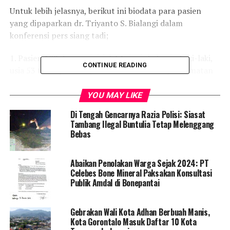
Untuk lebih jelasnya, berikut ini biodata para pasien
yang dipaparkan dr. Triyanto S. Bialangi dalam
konferensi pers siang tadi;
1. Pasien 109 dengan inisial AA, jenis kelamin Laki-laki,
CONTINUE READING
usia 53 tahun, alamat; Desa Pentadu Barat, Kecamatan
Tilamuta, Kabupaten Boalemo. Pasien merupakan hasil
skrining. Keadaan umum pasien baik.
YOU MAY LIKE
Di Tengah Gencarnya Razia Polisi: Siasat
2. Pasien 110 inisial RD (20), seorang laki-laki alamat
Tambang Ilegal Buntulia Tetap Melenggang
Desa Piloliyanga, Kecamatan Tilamuta, Kabupaten
Bebas
Boalemo. Pasien hasil skrining dengan rapid tes reaktif.
Keadaan umum baik, persiapan rujukan ke RSAS.
Abaikan Penolakan Warga Sejak 2024: PT
Celebes Bone Mineral Paksakan Konsultasi
3. Pasien 111, HSK, Perempuan, 13 tahun, Desa Bua,
Publik Amdal di Bonepantai
Kecamatan Batudaa, Kabupaten Gorontalo. Pasien 111
merupakan pengembangan tracking pasien MP. Pasien
Gebrakan Wali Kota Adhan Berbuah Manis,
sementara rujukan ke karantina Pemkab Gorontalo.
Kota Gorontalo Masuk Daftar 10 Kota