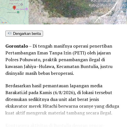
RELATED TOPICS:
TERBARU
UP NEXT
Update Covid-19 Gorontalo Kamis 4/6 Bertambah 3
Kasus Baru
Dengarkan berita
DON'T MISS
Terima Tamu Dari Manado, Ibu dan Bayi Asal Gorut
Gorontalo
– Di tengah masifnya operasi penertiban
Terinfeksi Covid-19
Pertambangan Emas Tanpa Izin (PETI) oleh jajaran
Polres Pohuwato, praktik penambangan ilegal di
kawasan Jahiya–Hulawa, Kecamatan Buntulia, justru
disinyalir masih bebas beroperasi.
Berdasarkan hasil pemantauan lapangan media
Barakati.id pada Kamis (6/8/2026), di lokasi tersebut
ditemukan sedikitnya dua unit alat berat jenis
ekskavator merek Hitachi berwarna oranye yang diduga
kuat aktif mengeruk material tambang secara ilegal.
Kontrasnya aktivitas di Buntulia dengan gencar-