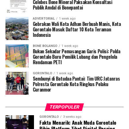
Celebes Bone Mineral Paksakan Konsultasi
Publik Amdal di Bonepantai
Dari hasil penyisiran di Tempat Kejadian Perkara (TKP),
tim gabungan mengamankan sejumlah barang bukti
ADVERTORIAL
1 week ago
operasional, meliputi dua karung material batu galian,
Gebrakan Wali Kota Adhan Berbuah Manis, Kota
dua buah pipa karbon, tiga mata bor
jet hammer
, serta
Gorontalo Masuk Daftar 10 Kota Teraman
Indonesia
satu buah mangkuk plastik warna biru.
BONE BOLANGO
1 week ago
Selain menyegel lubang tambang dan mengamankan
Bukan Sekadar Pemasangan Garis Polisi: Polda
barang bukti material serta alat pengolahan, petugas
Gorontalo Buru Pemilik Lubang dan Pengelola
Rendaman PETI
turut menempelkan surat imbauan tertulis di sekitar
area penambangan agar tidak ada lagi aktivitas ilegal
GORONTALO
1 week ago
yang berlangsung.
Sembunyi di Batudaa Pantai: Tim URC Jatanras
Polresta Gorontalo Kota Ringkus Pelaku
Kendati saat tim tiba di lokasi tidak ditemukan adanya
Curanmor
aktivitas penambangan yang tengah berjalan, seluruh
rangkaian kegiatan penyelidikan berlangsung aman,
TERPOPULER
kondusif, dan tanpa hambatan.
GORONTALO
3 weeks ago
Fakta Menarik: Anak Muda Gorontalo
Kombes Pol. Maruly menegaskan, Polda Gorontalo tidak
Bikin Platform Tiket Digital Pesaing