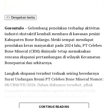
ekologis bagi masyarakat sekitar.
Penegakan hukum yang adil, transparan, dan tanpa
Dengarkan berita
pandang bulu menjadi kunci utama untuk menepis
anggapan publik mengenai adanya tebang pilih dalam
Gorontalo
– Gelombang penolakan terhadap aktivitas
penindakan tambang ilegal di Kabupaten Pohuwato.
industri ekstraktif kembali membara di kawasan pesisir
Kabupaten Bone Bolango. Meski sempat mendapat
Hingga berita ini diterbitkan, redaksi Barakati.id telah
penolakan keras masyarakat pada 2024 lalu, PT Celebes
berupaya melayangkan konfirmasi kepada pihak yang
Bone Mineral (CBM) disinyalir tetap memaksakan
diduga bertanggung jawab atas aktivitas tersebut,
rencana ekspansi pertambangan di wilayah Kecamatan
namun belum mendapatkan tanggapan. Sesuai kode etik
Bonepantai dan sekitarnya.
jurnalistik, ruang klarifikasi dan hak jawab tetap terbuka
untuk memelihara keberimbangan berita.
Langkah ekspansi tersebut terkuak seiring beredarnya
Surat Undangan Resmi PT Celebes Bone Mineral Nomor:
08/CBM/VII/2026. Dalam dokumen tersebut, pihak
perusahaan menjadwalkan agenda Konsultasi Publik
terkait Penyusunan Analisis Mengenai Dampak
Lingkungan (Amdal) pada Kamis (6/8/2026) di
CONTINUE READING