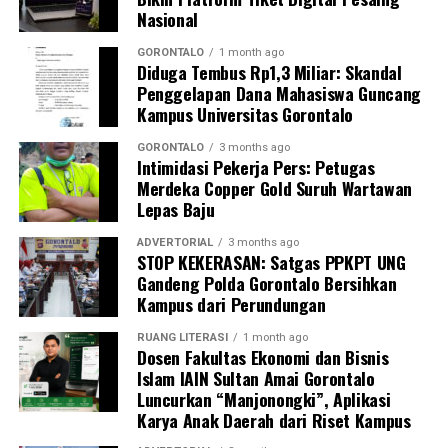
akan berhenti pada tindakan penyegelan semata.
Nasional
Pihaknya kini tengah melakukan penelusuran mendalam
terhadap pihak-pihak yang terafiliasi dengan aktivitas
GORONTALO
1 month ago
Diduga Tembus Rp1,3 Miliar: Skandal
tambang ilegal tersebut.
Penggelapan Dana Mahasiswa Guncang
Kampus Universitas Gorontalo
“Sebagai tindak lanjut, Ditreskrimsus Polda Gorontalo
akan menelusuri seluruh pihak yang terlibat, mulai dari
GORONTALO
3 months ago
pemilik lubang tambang, para pekerja di lapangan,
Intimidasi Pekerja Pers: Petugas
Merdeka Copper Gold Suruh Wartawan
hingga pengelola tempat rendaman material,” pungkas
Lepas Baju
Maruly.
ADVERTORIAL
3 months ago
STOP KEKERASAN: Satgas PPKPT UNG
Gandeng Polda Gorontalo Bersihkan
Kampus dari Perundungan
RUANG LITERASI
1 month ago
Dosen Fakultas Ekonomi dan Bisnis
Islam IAIN Sultan Amai Gorontalo
Luncurkan “Manjonongki”, Aplikasi
Karya Anak Daerah dari Riset Kampus