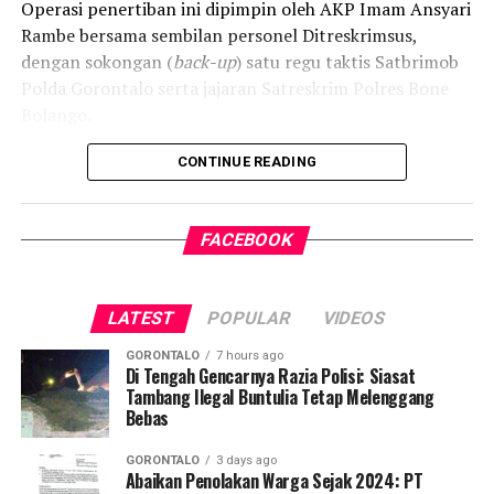
Operasi penertiban ini dipimpin oleh AKP Imam Ansyari
kelestarian ruang hidup mereka.
Rambe bersama sembilan personel Ditreskrimsus,
dengan sokongan (
back-up
) satu regu taktis Satbrimob
Polda Gorontalo serta jajaran Satreskrim Polres Bone
Bolango.
Kapolda Gorontalo Irjen Pol. Drs. Widodo, S.H., M.H.
CONTINUE READING
melalui Dirreskrimsus Kombes Pol. Maruly Pardede, S.H.,
S.I.K., M.H. menjelaskan bahwa pemasangan
police line
FACEBOOK
difokuskan pada lubang-lubang yang disinyalir aktif
digunakan untuk penambangan ilegal. Selain itu,
petugas menyisir dan menyelidiki lokasi penampungan
LATEST
POPULAR
VIDEOS
serta rendaman pengolahan material emas di kawasan
tersebut.
GORONTALO
7 hours ago
Di Tengah Gencarnya Razia Polisi: Siasat
Tambang Ilegal Buntulia Tetap Melenggang
“Langkah penyegelan ini bertujuan untuk mendukung
Bebas
proses penegakan hukum secara tuntas terhadap
praktik PETI di wilayah Kabupaten Bone Bolango,” tegas
GORONTALO
3 days ago
Kombes Pol. Maruly Pardede.
Abaikan Penolakan Warga Sejak 2024: PT