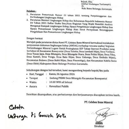
jangkauan dan pengawasan pihak luar.
Fenomena ini menyisakan persoalan serius bagi aparat
penegak hukum (APH). Publik mempertanyakan alasan
di balik melenggangnya aktivitas PETI di Jahiya–Hulawa.
Muncul dugaan apakah lokasi tersebut memang belum
terjangkau operasi, atau terdapat faktor lain yang
membuat kegiatan ilegal itu seolah kebal hukum.
Kondisi ini menjadi tantangan besar bagi kepolisian
untuk membongkar aktor intelektual maupun pihak-
pihak di balik layar, termasuk menelisik potensi adanya
oknum yang memberikan perlindungan (
back-up
) atas
praktik penambangan liar tersebut.
Selain melanggar regulasi perundang-undangan,
aktivitas PETI secara masif dampaknya langsung
mengancam kelestarian lingkungan, memicu
sedimentasi sungai, serta meningkatkan risiko bencana