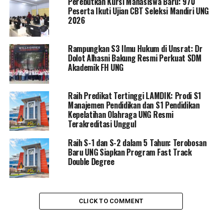
Perebutkan Kursi Mahasiswa Baru: 970
perekonomian.
Peserta Ikuti Ujian CBT Seleksi Mandiri UNG
2026
Kepala Biro Umum dan Keuangan Arif Rachman Hakim
Abdul, M.Pd., mengatakan baiknya pengelolaan
Rampungkan S3 Ilmu Hukum di Unsrat: Dr
pelaporan BLU tidak lepas dari kerja keras, serta
Dolot Alhasni Bakung Resmi Perkuat SDM
kolaborasi yang terjalin antara KPPN, Kanwil DJPb
Akademik FH UNG
Provinsi Gorontalo serta UNG.
Raih Predikat Tertinggi LAMDIK: Prodi S1
Manajemen Pendidikan dan S1 Pendidikan
RELATED TOPICS:
KANWIL DJPB
LAPORAN KEUANGAN UNG
Kepelatihan Olahraga UNG Resmi
UNIVERSITAS NEGERI GORONTALO
Terakreditasi Unggul
UP NEXT
Raih S-1 dan S-2 dalam 5 Tahun: Terobosan
Rektor UNG Eduart Wolok Raih Profesor
Baru UNG Siapkan Program Fast Track
Double Degree
DON'T MISS
Resmi Mendaftar Balon Rektor, Eduart Wolok Dikawal
Ratusan Orang ke Sekretariat Pendaftaran
CLICK TO COMMENT