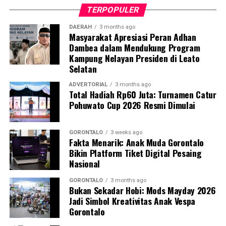
bagi kader dalam melakukan deteksi dini,
TERPOPULER
pendampingan, hingga skenario evakuasi ibu hamil
berisiko tinggi.
DAERAH
3 months ago
Masyarakat Apresiasi Peran Adhan
Dambea dalam Mendukung Program
Dosen Pembimbing Lapangan (DPL) KKN Profesi
Kampung Nelayan Presiden di Leato
Kesehatan UNG menegaskan bahwa pemberdayaan
Selatan
kader berbasis komunitas merupakan instrumen krusial
dalam mempercepat penurunan Angka Kematian Ibu
ADVERTORIAL
3 months ago
Total Hadiah Rp60 Juta: Turnamen Catur
(AKI) dan Angka Kematian Anak (AKA).
Pohuwato Cup 2026 Resmi Dimulai
“Penyelamatan jiwa ibu hamil saat bencana tidak bisa
hanya bergantung pada fasilitas kesehatan formal.
GORONTALO
3 weeks ago
Fakta Menarik: Anak Muda Gorontalo
Harus ada sistem kesiapsiagaan berbasis masyarakat
Bikin Platform Tiket Digital Pesaing
yang solid. Kehadiran buku panduan ini memperjelas
Nasional
alur koordinasi penanganan darurat di lapangan,” ujar
DPL KKN.
GORONTALO
3 months ago
Bukan Sekadar Hobi: Mods Mayday 2026
Jadi Simbol Kreativitas Anak Vespa
Pelatihan berlangsung interaktif lewat simulasi
Gorontalo
penanganan awal, diskusi kasus, hingga penyamaan