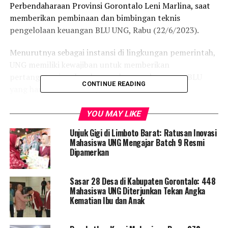
Perbendaharaan Provinsi Gorontalo Leni Marlina, saat
memberikan pembinaan dan bimbingan teknis
pengelolaan keuangan BLU UNG, Rabu (22/6/2023).
Menurutnya sebagai instansi di lingkungan pemerintah,
UNG memiliki kewajiban untuk memberikan
pertanggungjawaban berupa laporan keuangan BLU
CONTINUE READING
yang harus disusun dengan baik sesuai standar
akuntansi pemerintah.
YOU MAY LIKE
“Berdasarkan hasil review yang dilakukan setiap
Unjuk Gigi di Limboto Barat: Ratusan Inovasi
triwulan, untuk UNG menyajikan data laporan keuangan
Mahasiswa UNG Mengajar Batch 9 Resmi
BLU yang sangat bagus,” ungkap Leni.
Dipamerkan
Ia berharap kinerja UNG dalam pelaporan keuangan BLU
Sasar 28 Desa di Kabupaten Gorontalo: 448
dapat terus dipertahankan karena nantinya akan sangat
Mahasiswa UNG Diterjunkan Tekan Angka
berdampak perekonomian, karena ekonomi Indonesia
Kematian Ibu dan Anak
pasca covid-19 turut ditopang oleh kinerja positif dari
BLU yang menjadi salah satu menjadi katalisator