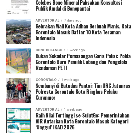
Celebes Bone Mineral Paksakan Konsultasi
track referral
).
Publik Amdal di Bonepantai
Koordinator Desa KKN Profesi Kesehatan UNG Desa
ADVERTORIAL
7 days ago
Hutadaa menekankan pentingnya posisi strategis kader
Gebrakan Wali Kota Adhan Berbuah Manis, Kota
Gorontalo Masuk Daftar 10 Kota Teraman
yang bersinggungan langsung dengan masyarakat
Indonesia
harian.
BONE BOLANGO
1 week ago
“Kader adalah pihak terdekat dengan ibu hamil dan
Bukan Sekadar Pemasangan Garis Polisi: Polda
keluarganya. Melalui program ini, kami ingin
Gorontalo Buru Pemilik Lubang dan Pengelola
Rendaman PETI
memastikan kader di Desa Hutadaa memiliki
kesiapsiagaan tinggi dalam mengenali
GORONTALO
1 week ago
kegawatdaruratan kehamilan, terutama di tengah situasi
Sembunyi di Batudaa Pantai: Tim URC Jatanras
krisis bencana, serta mampu berkoordinasi secara efektif
Polresta Gorontalo Kota Ringkus Pelaku
Curanmor
dengan tenaga kesehatan,” jelasnya.
ADVERTORIAL
1 week ago
Selain sesi edukasi teknis, mahasiswa UNG turut
Raih Nilai Tertinggi se-SulutGo: Pemerintahan
meluncurkan
Buku Panduan Manajemen
AIR Antarkan Kota Gorontalo Masuk Kategori
‘Unggul’ IKAD 2026
Kegawatdaruratan Ibu Hamil pada Situasi Bencana
. Buku
petunjuk praktis ini berfungsi sebagai pedoman standar