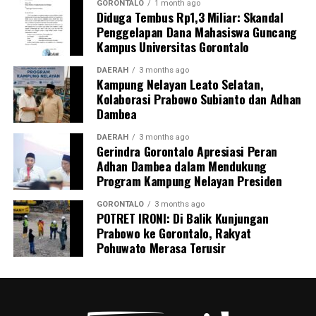
persepsi peran keluarga dalam pengawasan masa
GORONTALO
1 month ago
Diduga Tembus Rp1,3 Miliar: Skandal
kehamilan.
Penggelapan Dana Mahasiswa Guncang
Kampus Universitas Gorontalo
Inisiatif
BUMIL TANGGUH
menjadi wujud nyata
komitmen KKN Profesi Kesehatan UNG 2026 dalam
DAERAH
3 months ago
Kampung Nelayan Leato Selatan,
mengoptimalkan pengawasan kehamilan risiko tinggi.
Kolaborasi Prabowo Subianto dan Adhan
Melalui sinergi mahasiswa, kader, dan pemerintah desa,
Dambea
UNG berharap terbangun sistem mitigasi kebencanan
maternal yang tanggap, terintegrasi, dan berkelanjutan.
DAERAH
3 months ago
Gerindra Gorontalo Apresiasi Peran
Adhan Dambea dalam Mendukung
Program Kampung Nelayan Presiden
GORONTALO
3 months ago
POTRET IRONI: Di Balik Kunjungan
Prabowo ke Gorontalo, Rakyat
Pohuwato Merasa Terusir