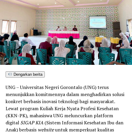
edukator kesehatan masyarakat.
Penyuluhan difokuskan pada pemahaman mekanisme
penularan, pengenalan gejala awal, pentingnya
pemeriksaan Dahak/TCM, kepatuhan minum obat
hingga tuntas, serta pengikisan stigma negatif terhadap
penyintas TBC di lingkungan warga.
“Literasi kesehatan warga adalah fondasi utama dalam
memutus rantai penularan TBC. Kami berupaya
menyampaikan edukasi yang persuasif dan mudah
Dengarkan berita
dipahami agar warga tidak ragu melakukan pemeriksaan
UNG – Universitas Negeri Gorontalo (UNG) terus
apabila mengalami gejala batuk berkepanjangan,”
menunjukkan komitmennya dalam menghadirkan solusi
terang Taufik.
konkret berbasis inovasi teknologi bagi masyarakat.
Lewat program Kuliah Kerja Nyata Profesi Kesehatan
Selain skrining TBC, mahasiswa turut mendampingi
(KKN-PK), mahasiswa UNG meluncurkan platform
nakes Puskesmas Talaga Jaya dalam memberikan
digital
SIGAP KIA
(Sistem Informasi Kesehatan Ibu dan
pelayanan Cek Kesehatan Gratis (CKG), meliputi
Anak) berbasis
website
untuk memperkuat kualitas
pengukuran tekanan darah, cek kadar gula darah, dan