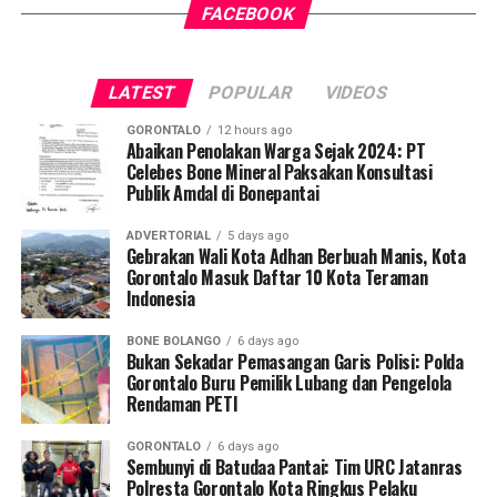
daerah dalam mendorong masyarakat agar makin
FACEBOOK
tersebut, armada penegak perda berhasil menjaring
mudah, merata, dan aman dalam mengakses berbagai
empat oknum ASN yang kedapatan berada di ruang
fasilitas jasa keuangan yang berkelanjutan.
publik saat jam pelayanan kantor sedang berlangsung.
LATEST
POPULAR
VIDEOS
Saat diinterogasi, keempatnya dipastikan tidak mampu
menunjukkan dokumen dispensasi atau surat izin keluar
GORONTALO
12 hours ago
kantor.
Abaikan Penolakan Warga Sejak 2024: PT
Celebes Bone Mineral Paksakan Konsultasi
Publik Amdal di Bonepantai
Operasi penyisiran bergerak mobile menyasar sejumlah
titik vital yang kerap menjadi pusat keramaian dan
ADVERTORIAL
5 days ago
perbelanjaan. Di antaranya Citimall Gorontalo,
Gebrakan Wali Kota Adhan Berbuah Manis, Kota
Gorontalo Masuk Daftar 10 Kota Teraman
Indogrosir, pusat perbelanjaan alat tulis Toko Ira dan
Indonesia
Toko Mufida, hingga beberapa rumah makan strategis di
seputaran Kota Gorontalo.
BONE BOLANGO
6 days ago
Bukan Sekadar Pemasangan Garis Polisi: Polda
Kepala Satpol PP Kota Gorontalo Marwan Saleh
Gorontalo Buru Pemilik Lubang dan Pengelola
Rendaman PETI
menegaskan, operasi perdana di awal pekan ini
merupakan tindak lanjut langsung dari arahan Wali Kota
GORONTALO
6 days ago
Gorontalo guna memperketat pengawasan internal
Sembunyi di Batudaa Pantai: Tim URC Jatanras
terhadap perilaku ASN dan PPPK.
Polresta Gorontalo Kota Ringkus Pelaku