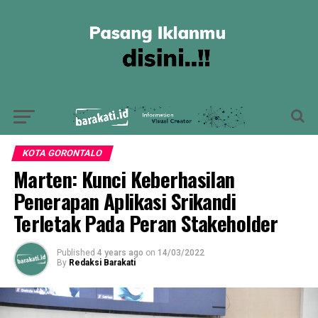
KOTA GORONTALO
Marten: Kunci Keberhasilan
Penerapan Aplikasi Srikandi
Terletak Pada Peran Stakeholder
Published
4 years ago
on
14/03/2022
By
Redaksi Barakati