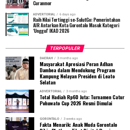
Curanmor
“Sesuai perintah harian Bapak Wali Kota, razia
ADVERTORIAL
6 days ago
penegakan disiplin ini akan kami gelar secara rutin dan
Raih Nilai Tertinggi se-SulutGo: Pemerintahan
acak. Setiap pegawai, baik ASN maupun PPPK, yang
AIR Antarkan Kota Gorontalo Masuk Kategori
‘Unggul’ IKAD 2026
kedapatan berkeliaran di luar instansi saat jam kerja
tanpa melampirkan surat izin tertulis, akan langsung
kami amankan dan tertibkan ke Mako Satpol PP Kota
TERPOPULER
Gorontalo,” tegas Marwan Saleh.
DAERAH
3 months ago
Masyarakat Apresiasi Peran Adhan
Marwan berharap, shock therapy melalui razia berkala
Dambea dalam Mendukung Program
ini mampu menumbuhkan kesadaran kolektif para
Kampung Nelayan Presiden di Leato
aparatur agar menghormati regulasi jam kerja, serta
Selatan
tidak meninggalkan kewajiban pelayanan publik demi
kepentingan pribadi.
ADVERTORIAL
3 months ago
Total Hadiah Rp60 Juta: Turnamen Catur
Pohuwato Cup 2026 Resmi Dimulai
Terkait mekanisme penindakan, Marwan menjelaskan
bahwa para oknum yang terjaring razia tidak langsung
dijatuhi sanksi disiplin berat. Mereka terlebih dahulu
GORONTALO
3 weeks ago
Fakta Menarik: Anak Muda Gorontalo
digiring ke posko untuk menjalani proses administrasi