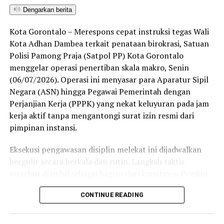
Sulawesi Utara. Skor ini melampaui target yang
Dengarkan berita
ditetapkan dan mengantarkan Kota Gorontalo menjadi
satu-satunya daerah di wilayah tersebut yang
Kota Gorontalo – Merespons cepat instruksi tegas Wali
menembus kategori “Unggul”. Sementara kabupaten lain
Kota Adhan Dambea terkait penataan birokrasi, Satuan
di Gorontalo masih berada pada kategori “Berkembang”
Polisi Pamong Praja (Satpol PP) Kota Gorontalo
hingga menuju “Unggul”.
menggelar operasi penertiban skala makro, Senin
(06/07/2026). Operasi ini menyasar para Aparatur Sipil
“Alhamdulillah, nilai IKAD Kota Gorontalo tercatat yang
Negara (ASN) hingga Pegawai Pemerintah dengan
tertinggi di kawasan SulutGo sebagaimana dipaparkan
Perjanjian Kerja (PPPK) yang nekat keluyuran pada jam
dalam Rakorwil TPAKD,” ungkap Wawali Indra Gobel
kerja aktif tanpa mengantongi surat izin resmi dari
usai kegiatan.
pimpinan instansi.
Indra menambahkan, skor IKAD ini membuktikan bahwa
Eksekusi pengawasan disiplin melekat ini dijadwalkan
tingkat keterjangkauan, pemanfaatan, serta inklusivitas
bergulir secara berkala dan rutin. Langkah taktis
layanan keuangan bagi masyarakat di Kota Gorontalo
tersebut diambil sebagai bagian dari komitmen Pemkot
berada di posisi terdepan.
Gorontalo dalam mengerek indeks kinerja pegawai serta
CONTINUE READING
memulihkan marwah kedisiplinan korps abdi negara.
Predikat “Unggul” yang diraih Pemerintahan AIR
menjadi indikator kuat atas keberhasilan pemerintah
Dalam operasi yang dimulai tepat pukul 10.00 WITA