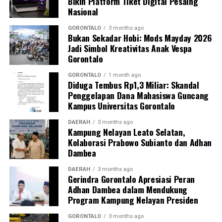
Bikin Platform Tiket Digital Pesaing
yustisial, meliputi pembuatan Berita Acara Pemeriksaan
Nasional
(BAP) lisan serta penandatanganan surat pernyataan
bermeterai untuk tidak mengulangi perbuatan tersebut.
GORONTALO
3 months ago
Bukan Sekadar Hobi: Mods Mayday 2026
Jadi Simbol Kreativitas Anak Vespa
Sebagai langkah lanjutan, draf data klinis identitas para
Gorontalo
pegawai yang terjaring akan segera diteruskan secara
resmi ke instansi atau Organisasi Perangkat Daerah
GORONTALO
1 month ago
Diduga Tembus Rp1,3 Miliar: Skandal
(OPD) asal mereka sebagai bahan evaluasi dan
Penggelapan Dana Mahasiswa Guncang
pembinaan internal oleh kepala dinas.
Kampus Universitas Gorontalo
“Seluruh hasil pendataan orisinal ini akan kami kirimkan
DAERAH
3 months ago
Kampung Nelayan Leato Selatan,
ke instansi masing-masing hari ini juga. Selain itu, draf
Kolaborasi Prabowo Subianto dan Adhan
laporan ini kami tembuskan langsung kepada Bapak Wali
Dambea
Kota Gorontalo melalui Sekretaris Daerah sebagai
bentuk pertanggungjawaban konkret hasil razia,”
DAERAH
3 months ago
Gerindra Gorontalo Apresiasi Peran
pungkas Marwan.
Adhan Dambea dalam Mendukung
Program Kampung Nelayan Presiden
Melalui skema pengawasan berlapis dan berkala ini,
Pemerintah Kota Gorontalo memproyeksikan adanya
GORONTALO
3 months ago