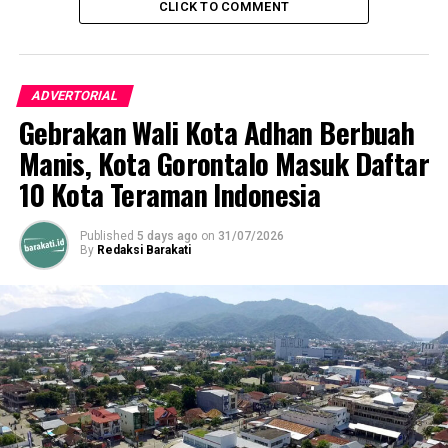
CLICK TO COMMENT
RELATED TOPICS:
APLIKASI SRIKANDI
MARTEN TAHA
PEMKOT GORONTALO
TEKNOLOGI
UP NEXT
Pemda Pohuwato Kembali Terima Penghargaan dari
ADVERTORIAL
Pemerintah Pusat
Gebrakan Wali Kota Adhan Berbuah
DON'T MISS
Manis, Kota Gorontalo Masuk Daftar
Beberapa Permasalahan Dijadikan Dasar Penentuan
Program Oleh Pemkot
10 Kota Teraman Indonesia
Published
5 days ago
on
31/07/2026
By
Redaksi Barakati