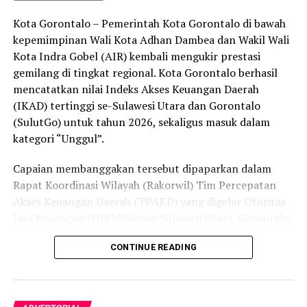
peredaran minuman keras (miras). Penindakan dilakukan
Kota Gorontalo – Pemerintah Kota Gorontalo di bawah
secara menyeluruh, tidak hanya menyasar pengecer
kepemimpinan Wali Kota Adhan Dambea dan Wakil Wali
skala kecil tetapi juga distributor dan toko-toko besar
Kota Indra Gobel (AIR) kembali mengukir prestasi
yang melanggar aturan.
gemilang di tingkat regional. Kota Gorontalo berhasil
Dalam daftar pemeringkatan nasional tersebut, Kota
mencatatkan nilai Indeks Akses Keuangan Daerah
Denpasar menempati posisi puncak dengan tingkat rasa
(IKAD) tertinggi se-Sulawesi Utara dan Gorontalo
aman masyarakat melebihi 81 persen, disusul oleh Kota
(SulutGo) untuk tahun 2026, sekaligus masuk dalam
Yogyakarta, Surakarta, Semarang, Magelang, dan
kategori “Unggul”.
Salatiga.
Capaian membanggakan tersebut dipaparkan dalam
Kota Gorontalo yang berada di urutan ketujuh berhasil
Rapat Koordinasi Wilayah (Rakorwil) Tim Percepatan
mengungguli sejumlah kota berkembang lainnya di
Akses Keuangan Daerah (TPAKD) yang digelar Otoritas
Indonesia, seperti Batam, Tanjung Pinang, dan
Jasa Keuangan (OJK) Wilayah Sulawesi Utara, Gorontalo,
Singkawang. Capaian ini menjadi bukti konkret bahwa
dan Maluku Utara di Hotel NDC Resort and Spa,
CONTINUE READING
Kota Gorontalo terus bertransformasi menjadi daerah
Manado, Sulawesi Utara, Rabu (29/7/2026).
yang aman, nyaman, dan ramah bagi semua.
Delegasi Pemkot Gorontalo dipimpin langsung oleh
Wakil Wali Kota Gorontalo Indra Gobel, didampingi