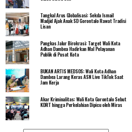
Selanjutnya, Ia mengatakan aplikasi Srikandi merupakan
perpaduan dari praktik kearsipan dan teknologi
Tangkal Arus Globalisasi: Sekda Ismail
informasi dan komunikasi yang mengimplementasikan
Madjid Ajak Anak SD Gorontalo Rawat Tradisi
undang-undang No 43 tahun 2009 tentang mewajibkan
Lisan
Lembaga kearsipan sesuai dengan wilayah
kewenangannya.
Pangkas Jalur Birokrasi: Target Wali Kota
Adhan Dambea Hadirkan Mal Pelayanan
“hal itu untuk menjamin kemudahan akses arsip statis
Publik di Pusat Kota
bagi pengguna arsip untuk kepentingan pemanfaatan,
pendayagunaan, dan pelayanan public dengan
BUKAN ARTIS MEDSOS: Wali Kota Adhan
memperhatikan prinsip keutuhan, keamanan dan
Dambea Larang Keras ASN Live TikTok Saat
keselamatan arsip,” katanya.
Jam Kerja
Marten menambahkan, kunci keberhasilan penerapan
aplikasi Srikandi terletak pada peran serta kolaborasi
Akar Kriminalitas: Wali Kota Gorontalo Sebut
KDRT hingga Perkelahian Dipicu oleh Miras
yang kuat dari seluruh stakeholder di lingkungan
Pemerintah Kota (Pemkot) Gorontalo.