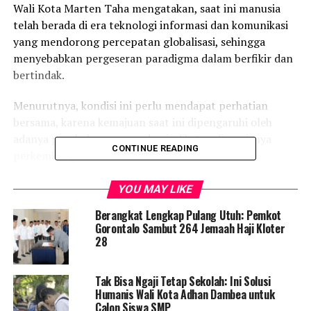
Wali Kota Marten Taha mengatakan, saat ini manusia
telah berada di era teknologi informasi dan komunikasi
yang mendorong percepatan globalisasi, sehingga
menyebabkan pergeseran paradigma dalam berfikir dan
bertindak.
Menurutnya, kondisi ini perlu mendapat perhatian
bersama, karena kemajuan saat ini dipengaruhi oleh
adanya perubahan zaman dan indikator dinamisnya
CONTINUE READING
perkembangan suatu wilayah.
“Selaku pimpinan daerah, saya sangat menyambut baik
YOU MAY LIKE
sosialisasi ini sebagai bagian dari amanat Presiden No 95
Berangkat Lengkap Pulang Utuh: Pemkot
tahun 2018 tentang Sistem Pemerintahan Berbasis
Gorontalo Sambut 264 Jemaah Haji Kloter
Elektronik (SPBE) untuk mewujudkan tata kelola
28
pemerintahan yang bersih, efektif, transparan dan
akuntabel serta pelayanan public yang berkualitas dan
Tak Bisa Ngaji Tetap Sekolah: Ini Solusi
terpercaya,” ungkap Marten.
Humanis Wali Kota Adhan Dambea untuk
Calon Siswa SMP