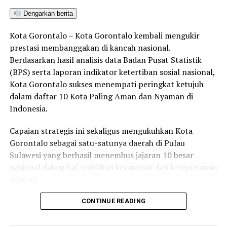
Dengarkan berita
Kota Gorontalo – Kota Gorontalo kembali mengukir
prestasi membanggakan di kancah nasional.
Berdasarkan hasil analisis data Badan Pusat Statistik
(BPS) serta laporan indikator ketertiban sosial nasional,
Kota Gorontalo sukses menempati peringkat ketujuh
dalam daftar 10 Kota Paling Aman dan Nyaman di
Indonesia.
Capaian strategis ini sekaligus mengukuhkan Kota
Gorontalo sebagai satu-satunya daerah di Pulau
Sulawesi yang berhasil menembus jajaran 10 besar
nasional dalam hal stabilitas keamanan dan kenyamanan
wilayah.
Sebagai pusat pemerintahan, pertumbuhan ekonomi,
CONTINUE READING
perdagangan, jasa, serta pendidikan di kawasan Teluk
Tomini, Kota Gorontalo terbukti mampu menjaga