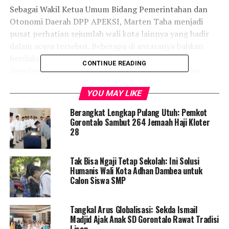
Sebagai Wakil Ketua Umum Bidang Pemerintahan dan
Otonomi Daerah DPP APEKSI, Marten Taha menjadi
pusat perhatian sejumlah wali kota lainnya yang hadir
dalam acara tersebut. Beberapa di antaranya bahkan
berdiskusi dengan Wali Kota Gorontalo untuk
CONTINUE READING
mendapatkan informasi tentang program-program
yang telah berhasil dijalankan di daerahnya.
YOU MAY LIKE
Salah satunya adalah Wali Kota Makassar, Mohammad
Berangkat Lengkap Pulang Utuh: Pemkot
Ramdhan Pomanto, yang mengungkapkan apresiasinya
Gorontalo Sambut 264 Jemaah Haji Kloter
terhadap Marten Taha sebagai seorang senior dan sosok
28
visioner asal Gorontalo.
Tak Bisa Ngaji Tetap Sekolah: Ini Solusi
“Pak Wali Kota Gorontalo ini adalah senior saya dan
Humanis Wali Kota Adhan Dambea untuk
beliau juga merupakan seorang visioner dari Gorontalo.
Calon Siswa SMP
Kami sudah bersahabat sejak dulu. Saya mengucapkan
terima kasih atas kunjungannya dan kehadirannya yang
Tangkal Arus Globalisasi: Sekda Ismail
memeriahkan Rakernas APEKSI XVI di Kota Makassar,”
Madjid Ajak Anak SD Gorontalo Rawat Tradisi
ujar Wali Kota Makassar yang akrab disapa Dani
Lisan