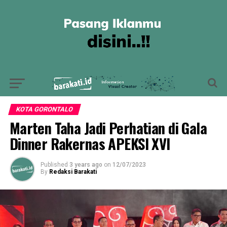
KOTA GORONTALO
Marten Taha Jadi Perhatian di Gala
Dinner Rakernas APEKSI XVI
Published
3 years ago
on
12/07/2023
By
Redaksi Barakati