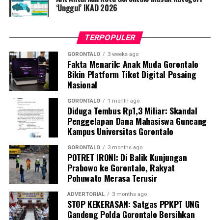
‘Unggul’ IKAD 2026
kedapatan berkeliaran di luar instansi saat jam kerja
tanpa melampirkan surat izin tertulis, akan langsung
kami amankan dan tertibkan ke Mako Satpol PP Kota
TERPOPULER
Gorontalo,” tegas Marwan Saleh.
GORONTALO
3 weeks ago
Fakta Menarik: Anak Muda Gorontalo
Marwan berharap, shock therapy melalui razia berkala
Bikin Platform Tiket Digital Pesaing
ini mampu menumbuhkan kesadaran kolektif para
Nasional
aparatur agar menghormati regulasi jam kerja, serta
tidak meninggalkan kewajiban pelayanan publik demi
GORONTALO
1 month ago
Diduga Tembus Rp1,3 Miliar: Skandal
kepentingan pribadi.
Penggelapan Dana Mahasiswa Guncang
Kampus Universitas Gorontalo
Terkait mekanisme penindakan, Marwan menjelaskan
bahwa para oknum yang terjaring razia tidak langsung
GORONTALO
3 months ago
POTRET IRONI: Di Balik Kunjungan
dijatuhi sanksi disiplin berat. Mereka terlebih dahulu
Prabowo ke Gorontalo, Rakyat
digiring ke posko untuk menjalani proses administrasi
Pohuwato Merasa Terusir
yustisial, meliputi pembuatan Berita Acara Pemeriksaan
(BAP) lisan serta penandatanganan surat pernyataan
ADVERTORIAL
3 months ago
STOP KEKERASAN: Satgas PPKPT UNG
bermeterai untuk tidak mengulangi perbuatan tersebut.
Gandeng Polda Gorontalo Bersihkan