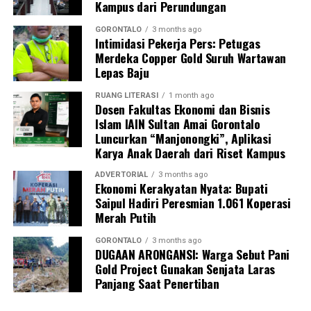
Kampus dari Perundungan
Sebagai langkah lanjutan, draf data klinis identitas para
pegawai yang terjaring akan segera diteruskan secara
GORONTALO
3 months ago
Intimidasi Pekerja Pers: Petugas
resmi ke instansi atau Organisasi Perangkat Daerah
Merdeka Copper Gold Suruh Wartawan
(OPD) asal mereka sebagai bahan evaluasi dan
Lepas Baju
pembinaan internal oleh kepala dinas.
RUANG LITERASI
1 month ago
“Seluruh hasil pendataan orisinal ini akan kami kirimkan
Dosen Fakultas Ekonomi dan Bisnis
Islam IAIN Sultan Amai Gorontalo
ke instansi masing-masing hari ini juga. Selain itu, draf
Luncurkan “Manjonongki”, Aplikasi
laporan ini kami tembuskan langsung kepada Bapak Wali
Karya Anak Daerah dari Riset Kampus
Kota Gorontalo melalui Sekretaris Daerah sebagai
bentuk pertanggungjawaban konkret hasil razia,”
ADVERTORIAL
3 months ago
Ekonomi Kerakyatan Nyata: Bupati
pungkas Marwan.
Saipul Hadiri Peresmian 1.061 Koperasi
Merah Putih
Melalui skema pengawasan berlapis dan berkala ini,
Pemerintah Kota Gorontalo memproyeksikan adanya
GORONTALO
3 months ago
DUGAAN ARONGANSI: Warga Sebut Pani
grafik kenaikan tingkat kedisiplinan aparatur. Dengan
Gold Project Gunakan Senjata Laras
demikian, kualitas pelayanan publik kepada masyarakat
Panjang Saat Penertiban
dapat berjalan secara optimal tanpa terganggu oleh
fenomena kosongnya meja kerja saat jam pelayanan.