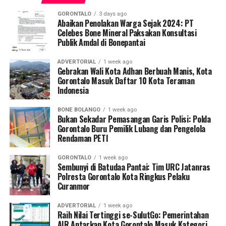
menunjukkan dokumen dispensasi atau surat izin keluar
GORONTALO
3 days ago
kantor.
Abaikan Penolakan Warga Sejak 2024: PT
Celebes Bone Mineral Paksakan Konsultasi
Publik Amdal di Bonepantai
Operasi penyisiran bergerak mobile menyasar sejumlah
titik vital yang kerap menjadi pusat keramaian dan
ADVERTORIAL
1 week ago
perbelanjaan. Di antaranya Citimall Gorontalo,
Gebrakan Wali Kota Adhan Berbuah Manis, Kota
Gorontalo Masuk Daftar 10 Kota Teraman
Indogrosir, pusat perbelanjaan alat tulis Toko Ira dan
Indonesia
Toko Mufida, hingga beberapa rumah makan strategis di
seputaran Kota Gorontalo.
BONE BOLANGO
1 week ago
Bukan Sekadar Pemasangan Garis Polisi: Polda
Kepala Satpol PP Kota Gorontalo Marwan Saleh
Gorontalo Buru Pemilik Lubang dan Pengelola
Rendaman PETI
menegaskan, operasi perdana di awal pekan ini
merupakan tindak lanjut langsung dari arahan Wali Kota
GORONTALO
1 week ago
Gorontalo guna memperketat pengawasan internal
Sembunyi di Batudaa Pantai: Tim URC Jatanras
terhadap perilaku ASN dan PPPK.
Polresta Gorontalo Kota Ringkus Pelaku
Curanmor
“Sesuai perintah harian Bapak Wali Kota, razia
ADVERTORIAL
1 week ago
penegakan disiplin ini akan kami gelar secara rutin dan
Raih Nilai Tertinggi se-SulutGo: Pemerintahan
acak. Setiap pegawai, baik ASN maupun PPPK, yang
AIR Antarkan Kota Gorontalo Masuk Kategori