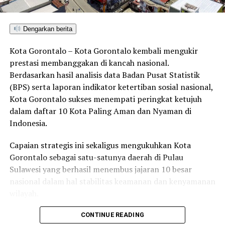
APEKSI XVI
Dengarkan berita
Kota Gorontalo – Kota Gorontalo kembali mengukir
prestasi membanggakan di kancah nasional.
Berdasarkan hasil analisis data Badan Pusat Statistik
(BPS) serta laporan indikator ketertiban sosial nasional,
Kota Gorontalo sukses menempati peringkat ketujuh
dalam daftar 10 Kota Paling Aman dan Nyaman di
Indonesia.
Capaian strategis ini sekaligus mengukuhkan Kota
Gorontalo sebagai satu-satunya daerah di Pulau
Sulawesi yang berhasil menembus jajaran 10 besar
nasional dalam hal stabilitas keamanan dan kenyamanan
wilayah.
Sebagai pusat pemerintahan, pertumbuhan ekonomi,
CONTINUE READING