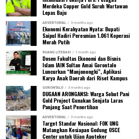
bermeterai untuk tidak mengulangi perbuatan tersebut.
Merdeka Copper Gold Suruh Wartawan
Lepas Baju
Sebagai langkah lanjutan, draf data klinis identitas para
pegawai yang terjaring akan segera diteruskan secara
ADVERTORIAL
3 months ago
Ekonomi Kerakyatan Nyata: Bupati
resmi ke instansi atau Organisasi Perangkat Daerah
Saipul Hadiri Peresmian 1.061 Koperasi
(OPD) asal mereka sebagai bahan evaluasi dan
Merah Putih
pembinaan internal oleh kepala dinas.
RUANG LITERASI
1 month ago
“Seluruh hasil pendataan orisinal ini akan kami kirimkan
Dosen Fakultas Ekonomi dan Bisnis
Islam IAIN Sultan Amai Gorontalo
ke instansi masing-masing hari ini juga. Selain itu, draf
Luncurkan “Manjonongki”, Aplikasi
laporan ini kami tembuskan langsung kepada Bapak Wali
Karya Anak Daerah dari Riset Kampus
Kota Gorontalo melalui Sekretaris Daerah sebagai
bentuk pertanggungjawaban konkret hasil razia,”
GORONTALO
3 months ago
DUGAAN ARONGANSI: Warga Sebut Pani
pungkas Marwan.
Gold Project Gunakan Senjata Laras
Panjang Saat Penertiban
Melalui skema pengawasan berlapis dan berkala ini,
Pemerintah Kota Gorontalo memproyeksikan adanya
ADVERTORIAL
3 months ago
Target Standar Nasional: FOK UNG
grafik kenaikan tingkat kedisiplinan aparatur. Dengan
Matangkan Kesiapan Gedung OSCE
demikian, kualitas pelayanan publik kepada masyarakat
Center untuk Ujian Apoteker
dapat berjalan secara optimal tanpa terganggu oleh