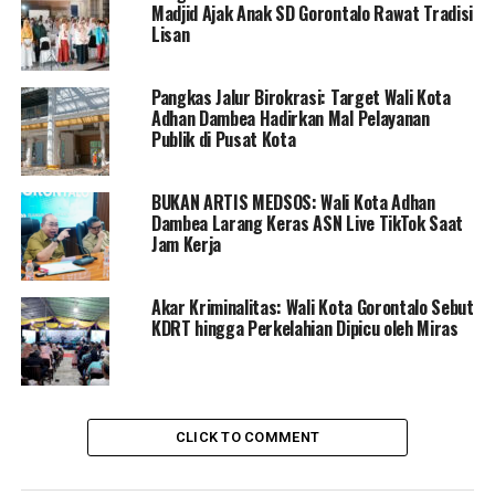
Madjid Ajak Anak SD Gorontalo Rawat Tradisi
Selama kunjungan tersebut, Wali Kota Gorontalo,
Lisan
Marten Taha, memberikan oleh-oleh kepada ketiga Wali
Kota tersebut. Wali Kota Gorontalo menjelaskan bahwa
Pangkas Jalur Birokrasi: Target Wali Kota
program inovatif ini merupakan upaya dari Pemerintah
Adhan Dambea Hadirkan Mal Pelayanan
Kota Gorontalo melalui Dinas Komunikasi dan
Publik di Pusat Kota
Informatika serta Persandian Kota Gorontalo untuk
mempromosikan pariwisata daerah secara virtual.
BUKAN ARTIS MEDSOS: Wali Kota Adhan
Dambea Larang Keras ASN Live TikTok Saat
“Sehingga, masyarakat di luar Kota Gorontalo tidak
Jam Kerja
hanya menyaksikan secara virtual seperti apa dan
bagaimana cagar budaya Gorontalo, tetapi mereka akan
Akar Kriminalitas: Wali Kota Gorontalo Sebut
tertarik dan berkunjung ke Kota Gorontalo,” ungkap
KDRT hingga Perkelahian Dipicu oleh Miras
Wali Kota Gorontalo Dua Periode itu.
Kepala DPM-PTSP Kota Gorontalo, Ridwan Akase, yang
bertanggung jawab atas Stand Kota Gorontalo,
menjelaskan bahwa stand tersebut juga
CLICK TO COMMENT
mempromosikan berbagai hasil UMKM Kota Gorontalo
dan budaya daerah.