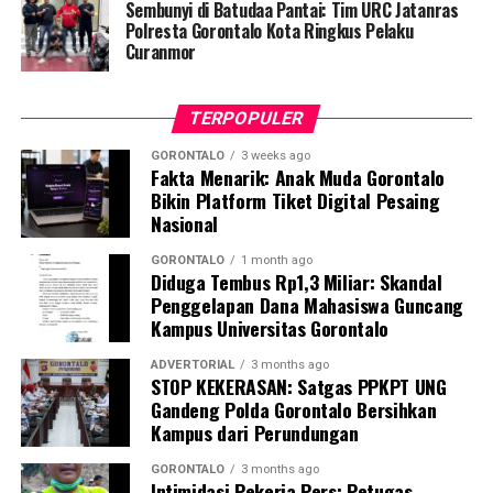
penegakan disiplin ini akan kami gelar secara rutin dan
Sembunyi di Batudaa Pantai: Tim URC Jatanras
acak. Setiap pegawai, baik ASN maupun PPPK, yang
Polresta Gorontalo Kota Ringkus Pelaku
Curanmor
kedapatan berkeliaran di luar instansi saat jam kerja
tanpa melampirkan surat izin tertulis, akan langsung
kami amankan dan tertibkan ke Mako Satpol PP Kota
TERPOPULER
Gorontalo,” tegas Marwan Saleh.
GORONTALO
3 weeks ago
Fakta Menarik: Anak Muda Gorontalo
Marwan berharap, shock therapy melalui razia berkala
Bikin Platform Tiket Digital Pesaing
ini mampu menumbuhkan kesadaran kolektif para
Nasional
aparatur agar menghormati regulasi jam kerja, serta
tidak meninggalkan kewajiban pelayanan publik demi
GORONTALO
1 month ago
Diduga Tembus Rp1,3 Miliar: Skandal
kepentingan pribadi.
Penggelapan Dana Mahasiswa Guncang
Kampus Universitas Gorontalo
Terkait mekanisme penindakan, Marwan menjelaskan
bahwa para oknum yang terjaring razia tidak langsung
ADVERTORIAL
3 months ago
STOP KEKERASAN: Satgas PPKPT UNG
dijatuhi sanksi disiplin berat. Mereka terlebih dahulu
Gandeng Polda Gorontalo Bersihkan
digiring ke posko untuk menjalani proses administrasi
Kampus dari Perundungan
yustisial, meliputi pembuatan Berita Acara Pemeriksaan
(BAP) lisan serta penandatanganan surat pernyataan
GORONTALO
3 months ago
Intimidasi Pekerja Pers: Petugas