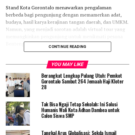
Stand Kota Gorontalo menawarkan pengalaman
berbeda bagi pengunjung dengan memamerkan adat,
budaya, hasil karya kerajinan tangan daerah, dan UMKM.
Namun, yang menjadi sorotan adalah virtual tour yang
memungkinkan pengunjung untuk menikmati pesona
Benteng Otanaha secara virtual.
CONTINUE READING
Beberapa Wali Kota, termasuk Wali Kota Ternate, M.
Tauhid Soleman, Wali Kota Makassar Dani Pomanto, dan
YOU MAY LIKE
Wali Kota Palembang, mengunjungi stand Pemerintah
Berangkat Lengkap Pulang Utuh: Pemkot
Kota Gorontalo. Mereka terkesan dengan inovasi yang
Gorontalo Sambut 264 Jemaah Haji Kloter
ditampilkan oleh Pemerintah Kota Gorontalo dalam
28
memanfaatkan teknologi Smart City.
Tak Bisa Ngaji Tetap Sekolah: Ini Solusi
Wali Kota Ternate menyebut bahwa program virtual
Humanis Wali Kota Adhan Dambea untuk
tour adalah sebuah inovasi yang luar biasa yang
Calon Siswa SMP
memungkinkan orang dari daerah lain untuk merasakan
keindahan cagar budaya Kota Gorontalo secara virtual.
Tangkal Arus Globalisasi: Sekda Ismail