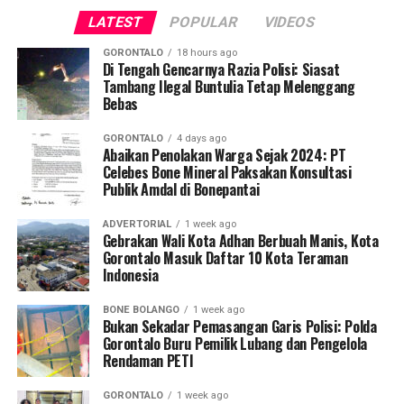
publik saat jam pelayanan kantor sedang berlangsung.
LATEST
POPULAR
VIDEOS
Saat diinterogasi, keempatnya dipastikan tidak mampu
menunjukkan dokumen dispensasi atau surat izin keluar
GORONTALO
18 hours ago
kantor.
Di Tengah Gencarnya Razia Polisi: Siasat
Tambang Ilegal Buntulia Tetap Melenggang
Bebas
Operasi penyisiran bergerak mobile menyasar sejumlah
titik vital yang kerap menjadi pusat keramaian dan
GORONTALO
4 days ago
perbelanjaan. Di antaranya Citimall Gorontalo,
Abaikan Penolakan Warga Sejak 2024: PT
Celebes Bone Mineral Paksakan Konsultasi
Indogrosir, pusat perbelanjaan alat tulis Toko Ira dan
Publik Amdal di Bonepantai
Toko Mufida, hingga beberapa rumah makan strategis di
seputaran Kota Gorontalo.
ADVERTORIAL
1 week ago
Gebrakan Wali Kota Adhan Berbuah Manis, Kota
Kepala Satpol PP Kota Gorontalo Marwan Saleh
Gorontalo Masuk Daftar 10 Kota Teraman
Indonesia
menegaskan, operasi perdana di awal pekan ini
merupakan tindak lanjut langsung dari arahan Wali Kota
BONE BOLANGO
1 week ago
Gorontalo guna memperketat pengawasan internal
Bukan Sekadar Pemasangan Garis Polisi: Polda
terhadap perilaku ASN dan PPPK.
Gorontalo Buru Pemilik Lubang dan Pengelola
Rendaman PETI
“Sesuai perintah harian Bapak Wali Kota, razia
GORONTALO
1 week ago