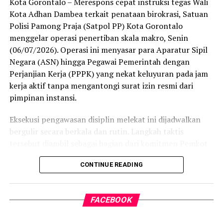
Kota Gorontalo – Merespons cepat instruksi tegas Wali
menembus kategori “Unggul”. Sementara kabupaten lain
Kota Adhan Dambea terkait penataan birokrasi, Satuan
di Gorontalo masih berada pada kategori “Berkembang”
Polisi Pamong Praja (Satpol PP) Kota Gorontalo
hingga menuju “Unggul”.
menggelar operasi penertiban skala makro, Senin
(06/07/2026). Operasi ini menyasar para Aparatur Sipil
“Alhamdulillah, nilai IKAD Kota Gorontalo tercatat yang
Negara (ASN) hingga Pegawai Pemerintah dengan
tertinggi di kawasan SulutGo sebagaimana dipaparkan
Perjanjian Kerja (PPPK) yang nekat keluyuran pada jam
dalam Rakorwil TPAKD,” ungkap Wawali Indra Gobel
kerja aktif tanpa mengantongi surat izin resmi dari
usai kegiatan.
pimpinan instansi.
Indra menambahkan, skor IKAD ini membuktikan bahwa
Eksekusi pengawasan disiplin melekat ini dijadwalkan
tingkat keterjangkauan, pemanfaatan, serta inklusivitas
bergulir secara berkala dan rutin. Langkah taktis
layanan keuangan bagi masyarakat di Kota Gorontalo
tersebut diambil sebagai bagian dari komitmen Pemkot
berada di posisi terdepan.
Gorontalo dalam mengerek indeks kinerja pegawai serta
CONTINUE READING
memulihkan marwah kedisiplinan korps abdi negara.
Predikat “Unggul” yang diraih Pemerintahan AIR
menjadi indikator kuat atas keberhasilan pemerintah
Dalam operasi yang dimulai tepat pukul 10.00 WITA
daerah dalam mendorong masyarakat agar makin
FACEBOOK
tersebut, armada penegak perda berhasil menjaring
mudah, merata, dan aman dalam mengakses berbagai
empat oknum ASN yang kedapatan berada di ruang
fasilitas jasa keuangan yang berkelanjutan.