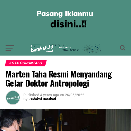
KOTA GORONTALO
Marten Taha Resmi Menyandang
Gelar Doktor Antropologi
Published
4 years ago
on
26/05/2022
By
Redaksi Barakati