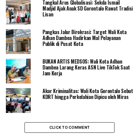
Tangkal Arus Globalisasi: Sekda Ismail
di masa lalu. Namun kegigihan kita akhirnya bisa sampai
Madjid Ajak Anak SD Gorontalo Rawat Tradisi
mengantarkan pada titik ini,” katanya.
Lisan
Marten Taha termasuk sosok kepala daerah di Gorontalo
Pangkas Jalur Birokrasi: Target Wali Kota
yang memang sejak awal telah menaruh atensi besar
Adhan Dambea Hadirkan Mal Pelayanan
terhadap dunia pendidikan. Kegigihannya untuk
Publik di Pusat Kota
membangun pendidikan itu pun tercermin secara umum
dalam penggunaan slogan visi Kota Gorontalo yang
BUKAN ARTIS MEDSOS: Wali Kota Adhan
dikenal dengan visi SMART. Dalam visinya itu, dunia
Dambea Larang Keras ASN Live TikTok Saat
pendidikan merupakan program prioritas yang hingga
Jam Kerja
kini terus digenjot Pemerintah Kota Gorontalo.
Untuk itu pula, sebagai kepala daerah yang terus
Akar Kriminalitas: Wali Kota Gorontalo Sebut
KDRT hingga Perkelahian Dipicu oleh Miras
menerus mengkampanyekan dunia pendidikan, Marten
berusaha memberi teladan dan motivasi bagi generasi
muda agar terus berusaha belajar dan bersekolah
setinggi mungkin dalam menimba ilmu pengetahuan.
Generasi muda tak boleh bosan untuk mengasah dan
CLICK TO COMMENT
membekali diri.