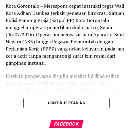
satu-satunya daerah di wilayah tersebut yang
Kota Gorontalo – Merespons cepat instruksi tegas Wali
menembus kategori “Unggul”. Sementara kabupaten lain
Kota Adhan Dambea terkait penataan birokrasi, Satuan
di Gorontalo masih berada pada kategori “Berkembang”
Polisi Pamong Praja (Satpol PP) Kota Gorontalo
hingga menuju “Unggul”.
menggelar operasi penertiban skala makro, Senin
(06/07/2026). Operasi ini menyasar para Aparatur Sipil
“Alhamdulillah, nilai IKAD Kota Gorontalo tercatat yang
Negara (ASN) hingga Pegawai Pemerintah dengan
tertinggi di kawasan SulutGo sebagaimana dipaparkan
Perjanjian Kerja (PPPK) yang nekat keluyuran pada jam
dalam Rakorwil TPAKD,” ungkap Wawali Indra Gobel
kerja aktif tanpa mengantongi surat izin resmi dari
usai kegiatan.
pimpinan instansi.
Indra menambahkan, skor IKAD ini membuktikan bahwa
Eksekusi pengawasan disiplin melekat ini dijadwalkan
tingkat keterjangkauan, pemanfaatan, serta inklusivitas
bergulir secara berkala dan rutin. Langkah taktis
layanan keuangan bagi masyarakat di Kota Gorontalo
tersebut diambil sebagai bagian dari komitmen Pemkot
berada di posisi terdepan.
Gorontalo dalam mengerek indeks kinerja pegawai serta
CONTINUE READING
memulihkan marwah kedisiplinan korps abdi negara.
Predikat “Unggul” yang diraih Pemerintahan AIR
menjadi indikator kuat atas keberhasilan pemerintah
Dalam operasi yang dimulai tepat pukul 10.00 WITA
daerah dalam mendorong masyarakat agar makin
FACEBOOK
tersebut, armada penegak perda berhasil menjaring
mudah, merata, dan aman dalam mengakses berbagai
empat oknum ASN yang kedapatan berada di ruang