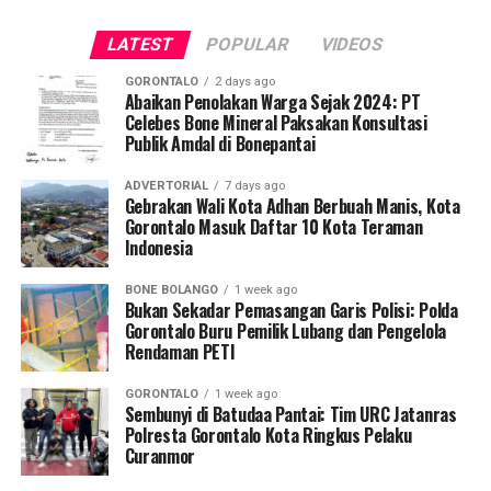
fasilitas jasa keuangan yang berkelanjutan.
publik saat jam pelayanan kantor sedang berlangsung.
LATEST
POPULAR
VIDEOS
Saat diinterogasi, keempatnya dipastikan tidak mampu
menunjukkan dokumen dispensasi atau surat izin keluar
GORONTALO
2 days ago
kantor.
Abaikan Penolakan Warga Sejak 2024: PT
Celebes Bone Mineral Paksakan Konsultasi
Publik Amdal di Bonepantai
Operasi penyisiran bergerak mobile menyasar sejumlah
titik vital yang kerap menjadi pusat keramaian dan
ADVERTORIAL
7 days ago
perbelanjaan. Di antaranya Citimall Gorontalo,
Gebrakan Wali Kota Adhan Berbuah Manis, Kota
Gorontalo Masuk Daftar 10 Kota Teraman
Indogrosir, pusat perbelanjaan alat tulis Toko Ira dan
Indonesia
Toko Mufida, hingga beberapa rumah makan strategis di
seputaran Kota Gorontalo.
BONE BOLANGO
1 week ago
Bukan Sekadar Pemasangan Garis Polisi: Polda
Kepala Satpol PP Kota Gorontalo Marwan Saleh
Gorontalo Buru Pemilik Lubang dan Pengelola
Rendaman PETI
menegaskan, operasi perdana di awal pekan ini
merupakan tindak lanjut langsung dari arahan Wali Kota
GORONTALO
1 week ago
Gorontalo guna memperketat pengawasan internal
Sembunyi di Batudaa Pantai: Tim URC Jatanras
terhadap perilaku ASN dan PPPK.
Polresta Gorontalo Kota Ringkus Pelaku
Curanmor
“Sesuai perintah harian Bapak Wali Kota, razia