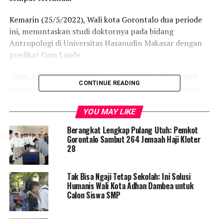
Kemarin (25/5/2022), Wali kota Gorontalo dua periode
ini, menuntaskan studi doktornya pada bidang
Antropologi di Universitas Hasanudin Makasar dengan
predikat Cum Laude.
“Saat Anda berhenti belajar, saat itulah anda menjadi
CONTINUE READING
masa lalu. Kita harus terus belajar, terus sekolah, bukan
saja untuk sebuah gelar, namun juga amanah untuk
melakukan hal yang lebih baik,” kata Marten seusai
YOU MAY LIKE
prosesi wisuda.
Berangkat Lengkap Pulang Utuh: Pemkot
Gorontalo Sambut 264 Jemaah Haji Kloter
Untuk meraih gelar doktor, Marten Taha mengaku tak
28
main-main. Bahkan sebetulnya, sejak dulu ia telah
menaruh mimpi untuk bersekolah tinggi. Tak heran, ia
Tak Bisa Ngaji Tetap Sekolah: Ini Solusi
mampu menyelesaikan pendidikannya hanya dalam
Humanis Wali Kota Adhan Dambea untuk
kurun waktu 2 tahun 2 bulan.
Calon Siswa SMP
“Meraih gelar doktor bagai mimpi yang sulit diwujudkan