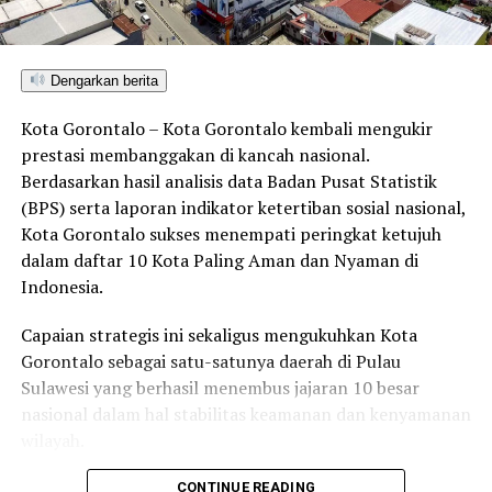
DON'T MISS
Sempat Tertunda Akibat Pandemi, BPS Lanjutkan Sensus
Penduduk Tahun 2022, Thariq:”Ini Tanggungjawab
Dengarkan berita
Bersama”
Kota Gorontalo – Kota Gorontalo kembali mengukir
prestasi membanggakan di kancah nasional.
Berdasarkan hasil analisis data Badan Pusat Statistik
(BPS) serta laporan indikator ketertiban sosial nasional,
Kota Gorontalo sukses menempati peringkat ketujuh
dalam daftar 10 Kota Paling Aman dan Nyaman di
Indonesia.
Capaian strategis ini sekaligus mengukuhkan Kota
Gorontalo sebagai satu-satunya daerah di Pulau
Sulawesi yang berhasil menembus jajaran 10 besar
nasional dalam hal stabilitas keamanan dan kenyamanan
wilayah.
Sebagai pusat pemerintahan, pertumbuhan ekonomi,
CONTINUE READING