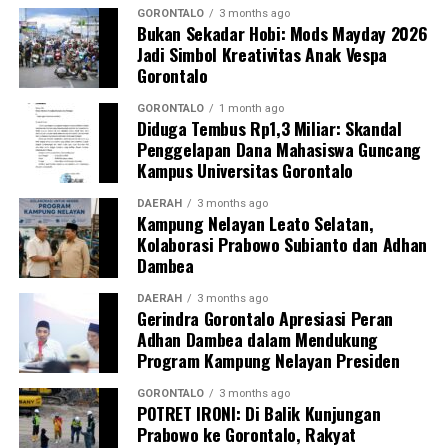
bermeterai untuk tidak mengulangi perbuatan tersebut.
GORONTALO
3 months ago
Bukan Sekadar Hobi: Mods Mayday 2026
Jadi Simbol Kreativitas Anak Vespa
Sebagai langkah lanjutan, draf data klinis identitas para
Gorontalo
pegawai yang terjaring akan segera diteruskan secara
resmi ke instansi atau Organisasi Perangkat Daerah
GORONTALO
1 month ago
Diduga Tembus Rp1,3 Miliar: Skandal
(OPD) asal mereka sebagai bahan evaluasi dan
Penggelapan Dana Mahasiswa Guncang
pembinaan internal oleh kepala dinas.
Kampus Universitas Gorontalo
“Seluruh hasil pendataan orisinal ini akan kami kirimkan
DAERAH
3 months ago
Kampung Nelayan Leato Selatan,
ke instansi masing-masing hari ini juga. Selain itu, draf
Kolaborasi Prabowo Subianto dan Adhan
laporan ini kami tembuskan langsung kepada Bapak Wali
Dambea
Kota Gorontalo melalui Sekretaris Daerah sebagai
bentuk pertanggungjawaban konkret hasil razia,”
DAERAH
3 months ago
Gerindra Gorontalo Apresiasi Peran
pungkas Marwan.
Adhan Dambea dalam Mendukung
Program Kampung Nelayan Presiden
Melalui skema pengawasan berlapis dan berkala ini,
Pemerintah Kota Gorontalo memproyeksikan adanya
GORONTALO
3 months ago
POTRET IRONI: Di Balik Kunjungan
grafik kenaikan tingkat kedisiplinan aparatur. Dengan
Prabowo ke Gorontalo, Rakyat
demikian, kualitas pelayanan publik kepada masyarakat