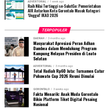
ADVERTORIAL
1 week ago
penegakan disiplin ini akan kami gelar secara rutin dan
Raih Nilai Tertinggi se-SulutGo: Pemerintahan
acak. Setiap pegawai, baik ASN maupun PPPK, yang
AIR Antarkan Kota Gorontalo Masuk Kategori
‘Unggul’ IKAD 2026
kedapatan berkeliaran di luar instansi saat jam kerja
tanpa melampirkan surat izin tertulis, akan langsung
kami amankan dan tertibkan ke Mako Satpol PP Kota
TERPOPULER
Gorontalo,” tegas Marwan Saleh.
DAERAH
3 months ago
Masyarakat Apresiasi Peran Adhan
Marwan berharap, shock therapy melalui razia berkala
Dambea dalam Mendukung Program
ini mampu menumbuhkan kesadaran kolektif para
Kampung Nelayan Presiden di Leato
aparatur agar menghormati regulasi jam kerja, serta
Selatan
tidak meninggalkan kewajiban pelayanan publik demi
kepentingan pribadi.
ADVERTORIAL
3 months ago
Total Hadiah Rp60 Juta: Turnamen Catur
Pohuwato Cup 2026 Resmi Dimulai
Terkait mekanisme penindakan, Marwan menjelaskan
bahwa para oknum yang terjaring razia tidak langsung
dijatuhi sanksi disiplin berat. Mereka terlebih dahulu
GORONTALO
3 weeks ago
Fakta Menarik: Anak Muda Gorontalo
digiring ke posko untuk menjalani proses administrasi
Bikin Platform Tiket Digital Pesaing
yustisial, meliputi pembuatan Berita Acara Pemeriksaan
Nasional
(BAP) lisan serta penandatanganan surat pernyataan