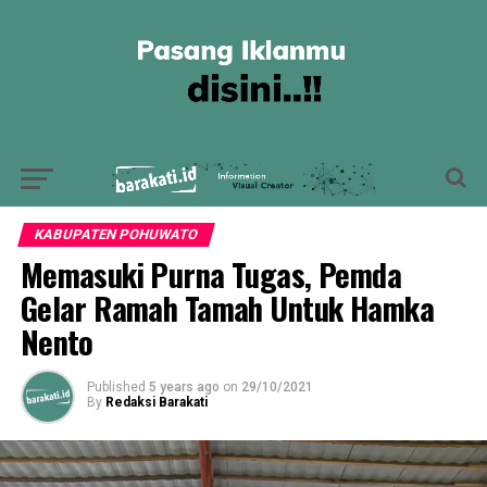
KABUPATEN POHUWATO
Memasuki Purna Tugas, Pemda
Gelar Ramah Tamah Untuk Hamka
Nento
Published
5 years ago
on
29/10/2021
By
Redaksi Barakati