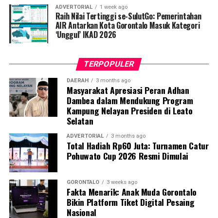
ADVERTORIAL
1 week ago
Fardin membeberkan, Turnamen Pohuwato Cup 2026
Raih Nilai Tertinggi se-SulutGo: Pemerintahan
kali ini memecahkan rekor partisipasi dengan diikuti
AIR Antarkan Kota Gorontalo Masuk Kategori
‘Unggul’ IKAD 2026
oleh 24 klub resmi se-Kabupaten Pohuwato. Total ada
125 pasangan (ganda) peserta yang siap adu strategi
guna memperebutkan podium juara utama sepanjang
TERPOPULER
empat hari masa pertandingan.
DAERAH
3 months ago
Masyarakat Apresiasi Peran Adhan
Atas nama jajaran panitia, Fardin melayangkan apresiasi
Dambea dalam Mendukung Program
tinggi dan ucapan terima kasih kepada seluruh tamu
Kampung Nelayan Presiden di Leato
undangan, korporasi sponsor, serta semua elemen yang
Selatan
telah menyumbangkan kontribusi nyata demi
kesuksesan upacara pembukaan.
ADVERTORIAL
3 months ago
Total Hadiah Rp60 Juta: Turnamen Catur
Pohuwato Cup 2026 Resmi Dimulai
Di tempat yang sama, Wakil Bupati Pohuwato Hj. Iwan
Saprudin Adam, S.H., didaulat memukul kok pertama
sebagai tanda dibukanya Turnamen Badminton
GORONTALO
3 weeks ago
Fakta Menarik: Anak Muda Gorontalo
Pohuwato Cup 2026 secara resmi. Dalam pidato
Bikin Platform Tiket Digital Pesaing
sambutannya, Wabup berharap seluruh rangkaian
Nasional
pertandingan berjalan dengan tensi yang sehat, tertib,