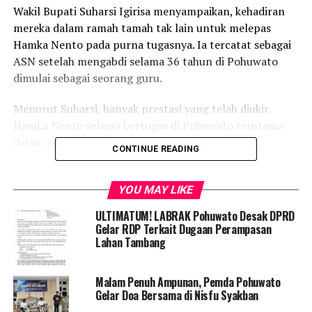
Wakil Bupati Suharsi Igirisa menyampaikan, kehadiran
mereka dalam ramah tamah tak lain untuk melepas
Hamka Nento pada purna tugasnya. Ia tercatat sebagai
ASN setelah mengabdi selama 36 tahun di Pohuwato
dimulai sebagai seorang guru.
Menurut Suharsi, banyak prestasi yang telah diukir
Hamka Nento selama bertugas di Pohuwato terutama
dalam meraih tropi adipura.
CONTINUE READING
“Kedepannya pasti bapak ibu akan sama seperti pak
Hamka. Bersyukur bila masih menikmati masa pensiun,
YOU MAY LIKE
karena kadang seseorang tidak merasakan masa purna
ULTIMATUM! LABRAK Pohuwato Desak DPRD
tugas karena lebih dulu meninggal dunia,” Ungkap
Gelar RDP Terkait Dugaan Perampasan
Suharsi.
Lahan Tambang
Sementara itu, Assisten Administrasi Umum, Hamka
Malam Penuh Ampunan, Pemda Pohuwato
Nento mengungkapkan rasa syukur kepada Allah SWT
Gelar Doa Bersama di Nisfu Syakban
yang masih memberikan kesehatan, kesempatan untuk