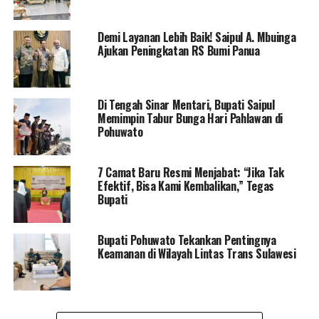
menikmati pensiun atau hari-hari bebas dan tidak
terikat lagi dengan tugas dan tanggung jawab.
Demi Layanan Lebih Baik! Saipul A. Mbuinga
Ajukan Peningkatan RS Bumi Panua
“Walaupun sederrhana tapi hikmahnya bagi saya cukup,
penghargaaan bagi purna bakti dapat saya nikmati
dengan baik. Alhamdulillah saya di beberapa dinas tetap
Di Tengah Sinar Mentari, Bupati Saipul
memperoleh prestasi terutama bisa meraih piala
Memimpin Tabur Bunga Hari Pahlawan di
adipura. Terima kasih kepada seluruh ASN setda
Pohuwato
terutama atas inisiatif kegiatan tersebut. Mohon pamit,
terima kasih atas kerja sama dan kebersamaan selama
7 Camat Baru Resmi Menjabat: “Jika Tak
ini,” Jelas Hamka .
Efektif, Bisa Kami Kembalikan,” Tegas
Bupati
RELATED TOPICS:
HAMKA NENTO
PEMDA POHUWATO
Bupati Pohuwato Tekankan Pentingnya
PURNA TUGAS
RAMAH TAMAH
SUHARSI IGIRISA
Keamanan di Wilayah Lintas Trans Sulawesi
UP NEXT
Jembatan Di seputaran Mangrove Pohon Cinta Target
Pengunjung Diakhir Pekan
DON'T MISS