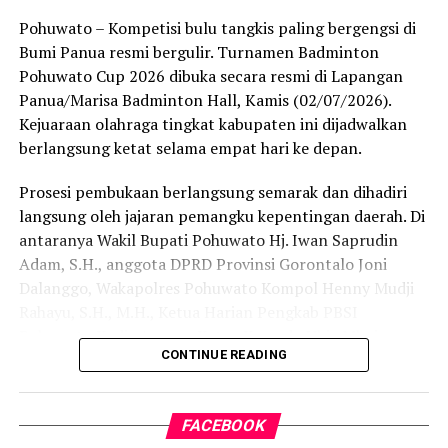
Bagi Kabupaten Pohuwato, perhelatan akbar ini menjadi
Pohuwato – Kompetisi bulu tangkis paling bergengsi di
momentum krusial untuk melobi dan memperjuangkan
Bumi Panua resmi bergulir. Turnamen Badminton
program strategis pusat agar mengalir ke daerah.
Pohuwato Cup 2026 dibuka secara resmi di Lapangan
Berbekal bentang laut yang luas, garis pantai yang
Panua/Marisa Badminton Hall, Kamis (02/07/2026).
panjang, serta kekayaan hayati yang melimpah,
Kejuaraan olahraga tingkat kabupaten ini dijadwalkan
Pohuwato dinilai memiliki daya tawar tinggi untuk
berlangsung ketat selama empat hari ke depan.
bertransformasi menjadi salah satu sentra perikanan
Prosesi pembukaan berlangsung semarak dan dihadiri
utama di kawasan Indonesia Timur.
langsung oleh jajaran pemangku kepentingan daerah. Di
Bupati Saipul A. Mbuinga menegaskan bahwa Rakornas
antaranya Wakil Bupati Pohuwato Hj. Iwan Saprudin
KKP bertindak sebagai wadah krusial dalam
Adam, S.H., anggota DPRD Provinsi Gorontalo Joni
menyamakan persepsi dan arah kebijakan pembangunan
Dalanggo, Wakapolres Pohuwato Kompol Henny Mudji
maritim dari hulu ke hilir.
Rahayu, S.H., M.H., Ketua Harian Pengkab PBSI
Pohuwato Kadir Amran, Ketua Komado Vhia Mbuinga,
“Melalui koordinasi intensif di Rakornas ini, kami
CONTINUE READING
serta Achmad Apandi selaku Legal Manager Area PT
berharap jalinan sinergi vertikal antara pusat dan
Loka Indah Lestari.
daerah semakin solid, sehingga program strategis
nasional bisa mendarat dan memberikan impak nyata di
FACEBOOK
Kejuaraan berskala daerah ini berhasil terlaksana berkat