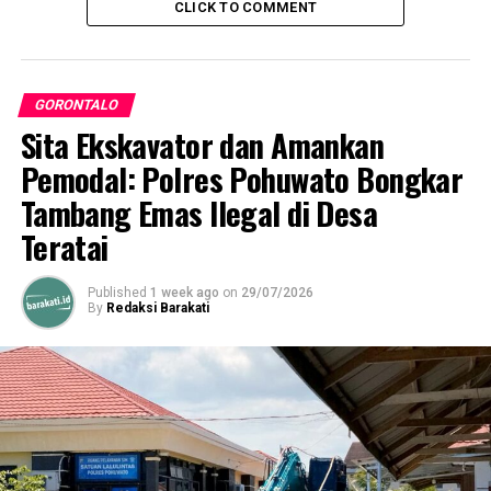
CLICK TO COMMENT
Memetik Keteladanan Dari Pejuang Partai Golkar
GORONTALO
Sita Ekskavator dan Amankan
Pemodal: Polres Pohuwato Bongkar
Tambang Emas Ilegal di Desa
Teratai
Published
1 week ago
on
29/07/2026
By
Redaksi Barakati