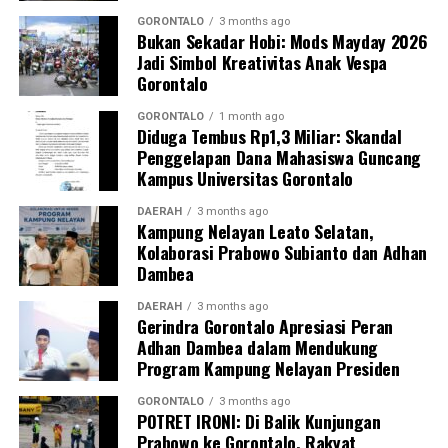
serta menjunjung tinggi nilai-nilai
fair play
.
GORONTALO
3 months ago
Bukan Sekadar Hobi: Mods Mayday 2026
Jadi Simbol Kreativitas Anak Vespa
Lewat seremoni pembukaan tersebut, genderang
Gorontalo
perang Turnamen Badminton Pohuwato Cup 2026
resmi ditabuh. Publik olahraga Pohuwato kini menaruh
GORONTALO
1 month ago
Diduga Tembus Rp1,3 Miliar: Skandal
harapan besar agar ajang tahunan ini mampu
Penggelapan Dana Mahasiswa Guncang
melahirkan pebulu tangkis berbakat yang siap
Kampus Universitas Gorontalo
melompat ke level kompetisi nasional maupun
internasional.
DAERAH
3 months ago
Kampung Nelayan Leato Selatan,
Kolaborasi Prabowo Subianto dan Adhan
Dambea
DAERAH
3 months ago
Gerindra Gorontalo Apresiasi Peran
Adhan Dambea dalam Mendukung
Program Kampung Nelayan Presiden
GORONTALO
3 months ago
POTRET IRONI: Di Balik Kunjungan
Prabowo ke Gorontalo, Rakyat