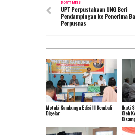
DON'T MISS
UPT Perpustakaan UNG Beri
Pendampingan ke Penerima B
Perpusnas
Motabi Kambungu Edisi lll Kembali
Ikuti 
Digelar
Oleh K
Disamp