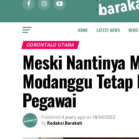
HOME
LATEST NEWS
NEWS
GORONTALO UTARA
Meski Nantinya 
Modanggu Tetap 
Pegawai
Published
4 years ago
on
18/04/2022
By
Redaksi Barakati