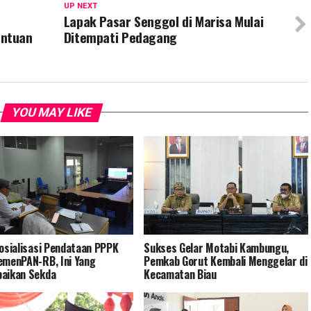
UP NEXT
Lapak Pasar Senggol di Marisa Mulai
antuan
Ditempati Pedagang
YOU MAY LIKE
Sosialisasi Pendataan PPPK
Sukses Gelar Motabi Kambungu,
emenPAN-RB, Ini Yang
Pemkab Gorut Kembali Menggelar di
aikan Sekda
Kecamatan Biau