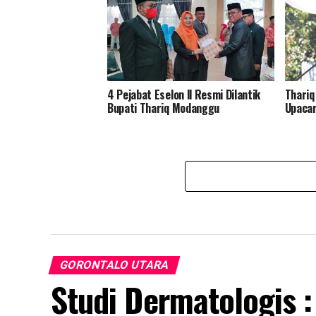
4 Pejabat Eselon ll Resmi Dilantik
Thariq
Bupati Thariq Modanggu
Upacar
GORONTALO UTARA
Studi Dermatologis :