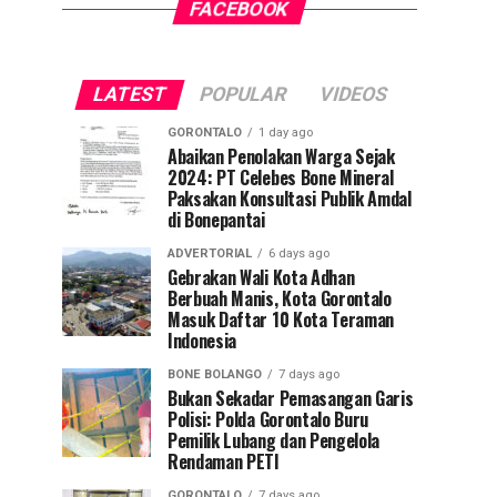
FACEBOOK
LATEST
POPULAR
VIDEOS
GORONTALO
1 day ago
Abaikan Penolakan Warga Sejak
2024: PT Celebes Bone Mineral
Paksakan Konsultasi Publik Amdal
di Bonepantai
ADVERTORIAL
6 days ago
Gebrakan Wali Kota Adhan
Berbuah Manis, Kota Gorontalo
Masuk Daftar 10 Kota Teraman
Indonesia
BONE BOLANGO
7 days ago
Bukan Sekadar Pemasangan Garis
Polisi: Polda Gorontalo Buru
Pemilik Lubang dan Pengelola
Rendaman PETI
GORONTALO
7 days ago