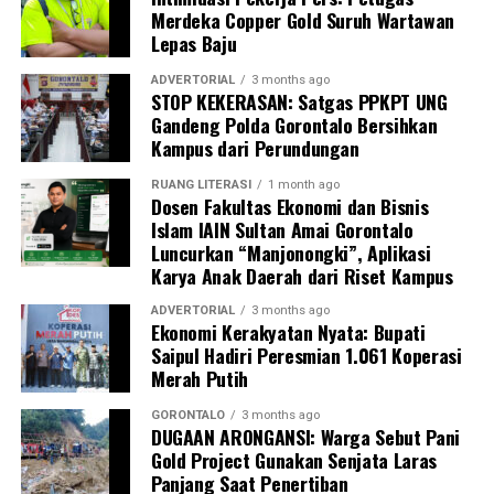
Merdeka Copper Gold Suruh Wartawan
Perguruan Tinggi dalam mengawal transformasi
Lepas Baju
layanan kesehatan primer.
ADVERTORIAL
3 months ago
“Kehadiran mahasiswa mempercepat jangkauan skema
STOP KEKERASAN: Satgas PPKPT UNG
Gandeng Polda Gorontalo Bersihkan
active case finding
TBC yang dicanangkan pemerintah.
Kampus dari Perundungan
Sinergi multisektor antara perguruan tinggi, dinas
kesehatan, puskesmas, dan pemerintah desa seperti
RUANG LITERASI
1 month ago
Dosen Fakultas Ekonomi dan Bisnis
inilah yang menjadi kunci sukses pembentukan
Islam IAIN Sultan Amai Gorontalo
masyarakat sadar sehat,” jelas Dr. Vivien.
Luncurkan “Manjonongki”, Aplikasi
Karya Anak Daerah dari Riset Kampus
Masyarakat Desa Luwoo menyambut antusias agenda
terpadu ini. Ratusan warga memanfaatkan layanan
ADVERTORIAL
3 months ago
Ekonomi Kerakyatan Nyata: Bupati
pemeriksaan kesehatan gratis sekaligus berkonsultasi
Saipul Hadiri Peresmian 1.061 Koperasi
mengenai pola hidup bersih dan sehat (PHBS)
Merah Putih
pencegahan tuberkulosis.
GORONTALO
3 months ago
DUGAAN ARONGANSI: Warga Sebut Pani
Gold Project Gunakan Senjata Laras
Panjang Saat Penertiban