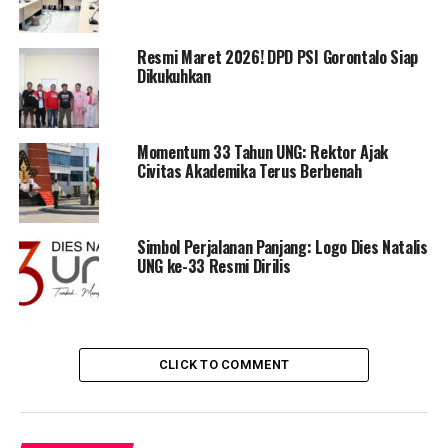
penting dalam membangun budaya akademik unggul di
lingkungan UNG.
Resmi Maret 2026! DPD PSI Gorontalo Siap
Dikukuhkan
“Keterbukaan informasi bukan sekadar kewajiban,
melainkan budaya akademik yang terus kami
kembangkan di UNG. Lewat momen ini, kami belajar,
Momentum 33 Tahun UNG: Rektor Ajak
berbenah, dan memastikan setiap informasi yang
Civitas Akademika Terus Berbenah
dibutuhkan publik tersaji mudah diakses serta
berkualitas,” ujar Eduart dalam sesi pemaparan.
Simbol Perjalanan Panjang: Logo Dies Natalis
UNG ke-33 Resmi Dirilis
CLICK TO COMMENT