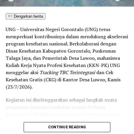
di Gorontalo masih berada pada kategori “Berkembang”
hingga menuju “Unggul”.
Dengarkan berita
“Alhamdulillah, nilai IKAD Kota Gorontalo tercatat yang
UNG – Universitas Negeri Gorontalo (UNG) terus
tertinggi di kawasan SulutGo sebagaimana dipaparkan
memperkuat kontribusinya dalam mendukung akselerasi
dalam Rakorwil TPAKD,” ungkap Wawali Indra Gobel
program kesehatan nasional. Berkolaborasi dengan
usai kegiatan.
Dinas Kesehatan Kabupaten Gorontalo, Puskesmas
Talaga Jaya, dan Pemerintah Desa Luwoo, mahasiswa
Indra menambahkan, skor IKAD ini membuktikan bahwa
Kuliah Kerja Nyata Profesi Kesehatan (KKN-PK) UNG
tingkat keterjangkauan, pemanfaatan, serta inklusivitas
menggelar aksi
Tracking TBC Terintegrasi
dan Cek
layanan keuangan bagi masyarakat di Kota Gorontalo
Kesehatan Gratis (CKG) di Kantor Desa Luwoo, Kamis
berada di posisi terdepan.
(23/7/2026).
Predikat “Unggul” yang diraih Pemerintahan AIR
Kegiatan ini diselenggarakan sebagai langkah nyata
menjadi indikator kuat atas keberhasilan pemerintah
penguatan layanan kesehatan primer berbasis
daerah dalam mendorong masyarakat agar makin
masyarakat—berfokus pada edukasi, penemuan kasus
mudah, merata, dan aman dalam mengakses berbagai
(
case finding
), deteksi dini, serta pemutusan rantai
fasilitas jasa keuangan yang berkelanjutan.
CONTINUE READING
penularan tuberkulosis (TBC) yang masih menjadi salah