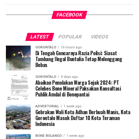
satu tantangan kesehatan terbesar di Indonesia.
FACEBOOK
Pelaksanaan program ini didampingi secara langsung
oleh tim Dosen Pembimbing Lapangan (DPL) KKN-PK
Desa Luwoo, yakni Dr. dr. Vivien Novarina A. Kasim,
LATEST
POPULAR
VIDEOS
M.Kes., dr. Siti Rakhmatia P. Th. Kum, M.Biomed., Ns. Nur
Ayun R. Yusuf, S.Kep., M.Kep., dan Ns. Sartika, S.Kep.,
GORONTALO
16 hours ago
M.Kep. Pendampingan akademis ini memastikan seluruh
Di Tengah Gencarnya Razia Polisi: Siasat
Tambang Ilegal Buntulia Tetap Melenggang
alur intervensi medis dan edukasi berjalan sesuai standar
Bebas
prosedur operasional.
GORONTALO
4 days ago
Koordinator Desa KKN-PK UNG Desa Luwoo, Taufik
Abaikan Penolakan Warga Sejak 2024: PT
Celebes Bone Mineral Paksakan Konsultasi
Mohamad Nur, menyampaikan bahwa selain mengawal
Publik Amdal di Bonepantai
teknis pelayanan medis, mahasiswa bertindak sebagai
edukator kesehatan masyarakat.
ADVERTORIAL
1 week ago
Gebrakan Wali Kota Adhan Berbuah Manis, Kota
Penyuluhan difokuskan pada pemahaman mekanisme
Gorontalo Masuk Daftar 10 Kota Teraman
Indonesia
penularan, pengenalan gejala awal, pentingnya
pemeriksaan Dahak/TCM, kepatuhan minum obat
BONE BOLANGO
1 week ago