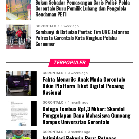
hingga tuntas, serta pengikisan stigma negatif terhadap
Bukan Sekadar Pemasangan Garis Polisi: Polda
penyintas TBC di lingkungan warga.
Gorontalo Buru Pemilik Lubang dan Pengelola
Rendaman PETI
“Literasi kesehatan warga adalah fondasi utama dalam
GORONTALO
1 week ago
memutus rantai penularan TBC. Kami berupaya
Sembunyi di Batudaa Pantai: Tim URC Jatanras
menyampaikan edukasi yang persuasif dan mudah
Polresta Gorontalo Kota Ringkus Pelaku
Curanmor
dipahami agar warga tidak ragu melakukan pemeriksaan
apabila mengalami gejala batuk berkepanjangan,”
terang Taufik.
TERPOPULER
Selain skrining TBC, mahasiswa turut mendampingi
GORONTALO
3 weeks ago
Fakta Menarik: Anak Muda Gorontalo
nakes Puskesmas Talaga Jaya dalam memberikan
Bikin Platform Tiket Digital Pesaing
pelayanan Cek Kesehatan Gratis (CKG), meliputi
Nasional
pengukuran tekanan darah, cek kadar gula darah, dan
penapisan faktor risiko penyakit tidak menular (PTM)
GORONTALO
1 month ago
Diduga Tembus Rp1,3 Miliar: Skandal
sebagai upaya promotif-preventif.
Penggelapan Dana Mahasiswa Guncang
Kampus Universitas Gorontalo
Perwakilan DPL KKN-PK, Dr. dr. Vivien Novarina A.
Kasim, M.Kes., menegaskan bahwa keterlibatan
GORONTALO
3 months ago
Intimidasi Pekerja Pers: Petugas
mahasiswa merupakan bentuk perwujudan Tri Dharma