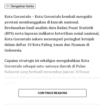
bahwa partisipasi UNG dalam presentasi monitoring dan
Dengarkan berita
evaluasi, menempatkan UNG sebagai salah satu
perguruan tinggi yang berhasil lolos tahap awal
Kota Gorontalo – Kota Gorontalo kembali mengukir
penilaian uji publik bersama sejumlah badan publik
prestasi membanggakan di kancah nasional.
terkemuka lainnya.
Berdasarkan hasil analisis data Badan Pusat Statistik
(BPS) serta laporan indikator ketertiban sosial nasional,
“Dari hasil penilaian monitoring dan evaluasi, UNG
Kota Gorontalo sukses menempati peringkat ketujuh
diundang untuk memaparkan kebijakan dan strategi
dalam daftar 10 Kota Paling Aman dan Nyaman di
pengelolaan informasi publik bersama kementerian,
Indonesia.
BUMN, pemerintah provinsi, partai politik, dan sejumlah
perguruan tinggi lain,” terang Harto Malik.
Capaian strategis ini sekaligus mengukuhkan Kota
Gorontalo sebagai satu-satunya daerah di Pulau
Sulawesi yang berhasil menembus jajaran 10 besar
RELATED TOPICS:
BUDAYA AKADEMIK UNG
nasional dalam hal stabilitas keamanan dan kenyamanan
FORUM NASIONAL
INOVASI KAMPUS
KEBIJAKAN UNG
wilayah.
KEPERCAYAAN MASYARAKAT
KETERBUKAAN INFORMASI
KOMISI INFORMASI PUSAT
LAYANAN INFORMASI PUBLIK
MONITORING EVALUASI
PERGURUAN TINGGI
PPID UNG
Sebagai pusat pemerintahan, pertumbuhan ekonomi,
CONTINUE READING
REKTOR UNG EDUART WOLOK
STRATEGI INFORMASI
perdagangan, jasa, serta pendidikan di kawasan Teluk
TRANSPARANSI INFORMASI
UJI PUBLIK KIP RI
Tomini, Kota Gorontalo terbukti mampu menjaga