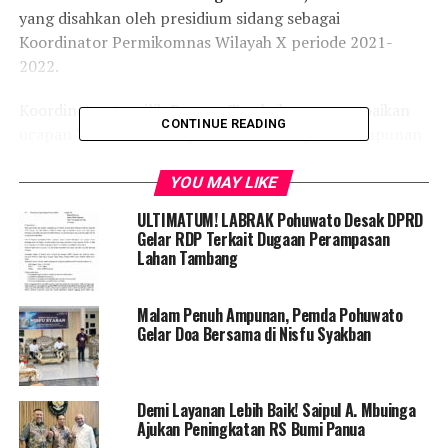
yang disahkan oleh presidium sidang sebagai
Koordinator Permikomnas Wilayah X periode 2021-
2022.
Koordinator terpilih Ramma Tombuku menyampaikan
CONTINUE READING
ucapan Terima kasih kepada seluruh anggota himpunan
yang tergabung dalam Permikomnas Wilayah X, baik
dari Sulawesi Utara, Maluku Utara, Papua, Sulawesi
YOU MAY LIKE
Tengah dan Gorontaloatas amanah yang di berikan
ULTIMATUM! LABRAK Pohuwato Desak DPRD
kepadanya.
Gelar RDP Terkait Dugaan Perampasan
Lahan Tambang
“Saya merasa bersyukur atas kepercayaan yang di
berikan, semoga amanah yang di percayakan dapat saya
Malam Penuh Ampunan, Pemda Pohuwato
pertanggungjawabkan hingga kepengurusan berakhir”,
Gelar Doa Bersama di Nisfu Syakban
terangnya.
“Tujuan kita sama bagaimana mengkonstruksikan arah
Demi Layanan Lebih Baik! Saipul A. Mbuinga
gerak Permikomnas Wilayah X, termasuk persoalan
Ajukan Peningkatan RS Bumi Panua
koordinasi antar sesama Himpunan,” tambahnya.