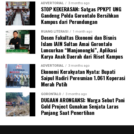
nasional bisa mendarat dan memberikan impak nyata di
ADVERTORIAL
3 months ago
STOP KEKERASAN: Satgas PPKPT UNG
daerah. Pohuwato memiliki modalitas potensi kelautan
Gandeng Polda Gorontalo Bersihkan
yang sangat besar. Kami menyatakan kesiapan penuh
Kampus dari Perundungan
menyukseskan swasembada pangan nasional, khususnya
swasembada protein, lewat tata kelola perikanan yang
RUANG LITERASI
1 month ago
Dosen Fakultas Ekonomi dan Bisnis
berkelanjutan,” urai Saipul A. Mbuinga.
Islam IAIN Sultan Amai Gorontalo
Luncurkan “Manjonongki”, Aplikasi
Bupati menambahkan, hasil rumusan dari Rakornas KKP
Karya Anak Daerah dari Riset Kampus
ini akan dijadikan acuan rigid dalam menyusun
rancangan program kerja dan penganggaran APBD
ADVERTORIAL
3 months ago
Ekonomi Kerakyatan Nyata: Bupati
Tahun 2027. Tujuannya agar akselerasi pembangunan
Saipul Hadiri Peresmian 1.061 Koperasi
sektor kelautan dan perikanan di Pohuwato berjalan
Merah Putih
lebih efektif, presisi, tepat sasaran, serta berdaya
dampak pada penguatan ekonomi daerah.
GORONTALO
3 months ago
DUGAAN ARONGANSI: Warga Sebut Pani
Gold Project Gunakan Senjata Laras
Panjang Saat Penertiban