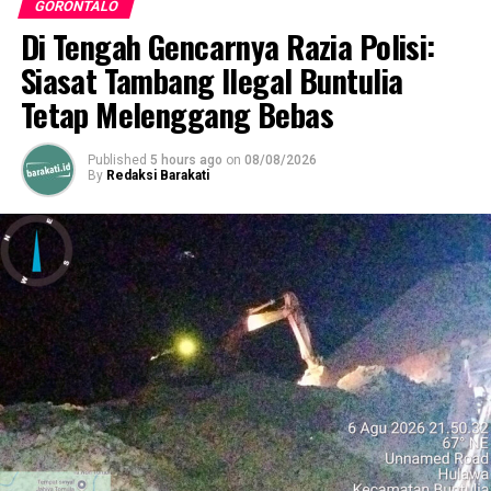
GORONTALO
Bupati Genjot Percepatan Vaksinasi di Kecamatan
Paguat
Di Tengah Gencarnya Razia Polisi:
Siasat Tambang Ilegal Buntulia
DON'T MISS
Suharsi Igirisa Terima Audiensi UPT BP2MI
Tetap Melenggang Bebas
Published
5 hours ago
on
08/08/2026
By
Redaksi Barakati