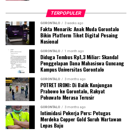
swasembada protein hewani.
TERPOPULER
Bagi Kabupaten Pohuwato, perhelatan akbar ini menjadi
momentum krusial untuk melobi dan memperjuangkan
GORONTALO
3 weeks ago
Fakta Menarik: Anak Muda Gorontalo
program strategis pusat agar mengalir ke daerah.
Bikin Platform Tiket Digital Pesaing
Berbekal bentang laut yang luas, garis pantai yang
Nasional
panjang, serta kekayaan hayati yang melimpah,
Pohuwato dinilai memiliki daya tawar tinggi untuk
GORONTALO
1 month ago
Diduga Tembus Rp1,3 Miliar: Skandal
bertransformasi menjadi salah satu sentra perikanan
Penggelapan Dana Mahasiswa Guncang
utama di kawasan Indonesia Timur.
Kampus Universitas Gorontalo
Bupati Saipul A. Mbuinga menegaskan bahwa Rakornas
GORONTALO
3 months ago
POTRET IRONI: Di Balik Kunjungan
KKP bertindak sebagai wadah krusial dalam
Prabowo ke Gorontalo, Rakyat
menyamakan persepsi dan arah kebijakan pembangunan
Pohuwato Merasa Terusir
maritim dari hulu ke hilir.
GORONTALO
3 months ago
Intimidasi Pekerja Pers: Petugas
“Melalui koordinasi intensif di Rakornas ini, kami
Merdeka Copper Gold Suruh Wartawan
berharap jalinan sinergi vertikal antara pusat dan
Lepas Baju
daerah semakin solid, sehingga program strategis