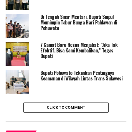
Sementara itu, Ketua panitia Musyawarah Permikomnas
Di Tengah Sinar Mentari, Bupati Saipul
Wilayah X, Raka Permana Hadi merasa bersyukur atas
Memimpin Tabur Bunga Hari Pahlawan di
suksesnya kegiatan Musyawarah Wilayah X.
Pohuwato
Raka berharap Koordinator yang baru saja terpilih bisa
membawa Permikomnas Wilayah X menjadi lebih baik
7 Camat Baru Resmi Menjabat: “Jika Tak
Efektif, Bisa Kami Kembalikan,” Tegas
dan tentunya bisa melanjutkan estafet perjuangan.
Bupati
“Alhamdulillah, kegiatan ini sukses kami gelar dan
tentunya berkat semua panitia dan teman-teman
Bupati Pohuwato Tekankan Pentingnya
Keamanan di Wilayah Lintas Trans Sulawesi
himpunan, saya berharap kepada Koordinator terpilih
bisa membawa Permikomnas lebih maju lagi” Pungkas
Raka.
CLICK TO COMMENT
RELATED TOPICS:
ICHSAN GORONTALO
MUSYAWARAH PERMIKOMNAS
PEMDA POHUWATO
UP NEXT