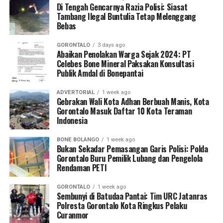
masyarakat pesisir dan nelayan tradisional di Bumi
Di Tengah Gencarnya Razia Polisi: Siasat
wilayahnya.
Tambang Ilegal Buntulia Tetap Melenggang
Panua.
Bebas
Dalam forum nasional tersebut, KKP memaparkan cetak
GORONTALO
3 days ago
biru program prioritas Tahun Anggaran 2026. Beberapa
Abaikan Penolakan Warga Sejak 2024: PT
Celebes Bone Mineral Paksakan Konsultasi
program makro yang disoroti antara lain pembangunan
Publik Amdal di Bonepantai
Kampung Nelayan Merah Putih, revitalisasi tambak di
wilayah Pantai Utara Jawa, akselerasi kawasan budidaya
ADVERTORIAL
1 week ago
udang terintegrasi (
integrated shrimp farming
),
Gebrakan Wali Kota Adhan Berbuah Manis, Kota
Gorontalo Masuk Daftar 10 Kota Teraman
pengembangan budidaya tematik, percepatan
Indonesia
swasembada garam, hingga modernisasi armada kapal
perikanan tangkap nasional.
BONE BOLANGO
1 week ago
Bukan Sekadar Pemasangan Garis Polisi: Polda
Sederet program kerja tersebut disokong penuh oleh
Gorontalo Buru Pemilik Lubang dan Pengelola
Rendaman PETI
suntikan alokasi anggaran pemerintah pusat. Langkah
stimulan ini merupakan bagian dari manuver negara
GORONTALO
1 week ago
dalam mempercepat transformasi sektor kelautan agar
Sembunyi di Batudaa Pantai: Tim URC Jatanras
Polresta Gorontalo Kota Ringkus Pelaku
mampu memberikan kontribusi masif terhadap
Curanmor
ketahanan pangan nasional, khususnya mewujudkan