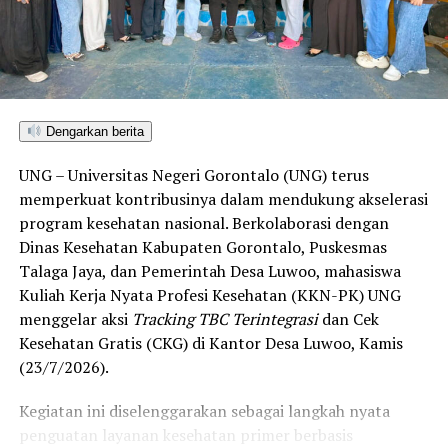
ditetapkan dan mengantarkan Kota Gorontalo menjadi
satu-satunya daerah di wilayah tersebut yang
menembus kategori “Unggul”. Sementara kabupaten lain
di Gorontalo masih berada pada kategori “Berkembang”
hingga menuju “Unggul”.
Dengarkan berita
“Alhamdulillah, nilai IKAD Kota Gorontalo tercatat yang
UNG – Universitas Negeri Gorontalo (UNG) terus
tertinggi di kawasan SulutGo sebagaimana dipaparkan
memperkuat kontribusinya dalam mendukung akselerasi
dalam Rakorwil TPAKD,” ungkap Wawali Indra Gobel
program kesehatan nasional. Berkolaborasi dengan
usai kegiatan.
Dinas Kesehatan Kabupaten Gorontalo, Puskesmas
Talaga Jaya, dan Pemerintah Desa Luwoo, mahasiswa
Indra menambahkan, skor IKAD ini membuktikan bahwa
Kuliah Kerja Nyata Profesi Kesehatan (KKN-PK) UNG
tingkat keterjangkauan, pemanfaatan, serta inklusivitas
menggelar aksi
Tracking TBC Terintegrasi
dan Cek
layanan keuangan bagi masyarakat di Kota Gorontalo
Kesehatan Gratis (CKG) di Kantor Desa Luwoo, Kamis
berada di posisi terdepan.
(23/7/2026).
Predikat “Unggul” yang diraih Pemerintahan AIR
Kegiatan ini diselenggarakan sebagai langkah nyata
menjadi indikator kuat atas keberhasilan pemerintah
penguatan layanan kesehatan primer berbasis
daerah dalam mendorong masyarakat agar makin