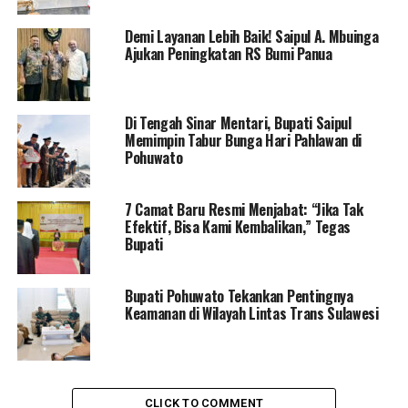
Pemakluman ini ditandai dengan bunyi atau Handalo,
Demi Layanan Lebih Baik! Saipul A. Mbuinga
sebagai simbol bahwa Hari Raya Idulfitri telah tiba.
Ajukan Peningkatan RS Bumi Panua
Bupati Saipul A. Mbuinga mengucapkan terima kasih
kepada seluruh pemangku adat yang telah menjalankan
Di Tengah Sinar Mentari, Bupati Saipul
tugas pemakluman, sehingga pemerintah daerah dan
Memimpin Tabur Bunga Hari Pahlawan di
masyarakat dapat bersiap melaksanakan Salat Idulfitri
Pohuwato
pada Senin, 31 Maret 2025.
7 Camat Baru Resmi Menjabat: “Jika Tak
“Alhamdulillah, besok kita akan merayakan hari
Efektif, Bisa Kami Kembalikan,” Tegas
kemenangan, Idulfitri 1446 H. Saya mengajak seluruh
Bupati
umat Islam untuk melaksanakan Salat Id di masjid atau
lapangan yang telah disediakan,”
ujar Bupati Saipul.
Bupati Pohuwato Tekankan Pentingnya
Keamanan di Wilayah Lintas Trans Sulawesi
Selain itu, ia juga berharap agar para camat di setiap
kecamatan dapat turut serta melaksanakan Salat Id
bersama masyarakatnya agar pelaksanaannya tetap
berlangsung khusyuk dan tertib.
CLICK TO COMMENT