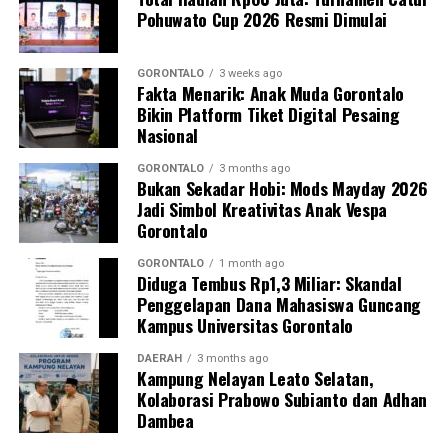
Pohuwato Cup 2026 Resmi Dimulai
Perwakilan DPL KKN-PK, Dr. dr. Vivien Novarina A.
Kasim, M.Kes., menegaskan bahwa keterlibatan
mahasiswa merupakan bentuk perwujudan Tri Dharma
GORONTALO
3 weeks ago
Fakta Menarik: Anak Muda Gorontalo
Perguruan Tinggi dalam mengawal transformasi
Bikin Platform Tiket Digital Pesaing
layanan kesehatan primer.
Nasional
“Kehadiran mahasiswa mempercepat jangkauan skema
GORONTALO
3 months ago
Bukan Sekadar Hobi: Mods Mayday 2026
active case finding
TBC yang dicanangkan pemerintah.
Jadi Simbol Kreativitas Anak Vespa
Sinergi multisektor antara perguruan tinggi, dinas
Gorontalo
kesehatan, puskesmas, dan pemerintah desa seperti
inilah yang menjadi kunci sukses pembentukan
GORONTALO
1 month ago
Diduga Tembus Rp1,3 Miliar: Skandal
masyarakat sadar sehat,” jelas Dr. Vivien.
Penggelapan Dana Mahasiswa Guncang
Kampus Universitas Gorontalo
Masyarakat Desa Luwoo menyambut antusias agenda
terpadu ini. Ratusan warga memanfaatkan layanan
DAERAH
3 months ago
Kampung Nelayan Leato Selatan,
pemeriksaan kesehatan gratis sekaligus berkonsultasi
Kolaborasi Prabowo Subianto dan Adhan
mengenai pola hidup bersih dan sehat (PHBS)
Dambea
pencegahan tuberkulosis.