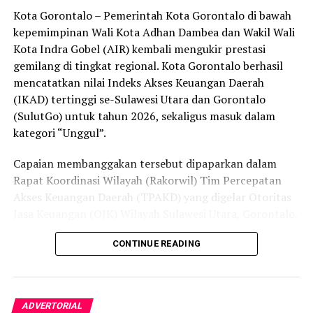
Kota Gorontalo – Pemerintah Kota Gorontalo di bawah
secara menyeluruh, tidak hanya menyasar pengecer
kepemimpinan Wali Kota Adhan Dambea dan Wakil Wali
skala kecil tetapi juga distributor dan toko-toko besar
Kota Indra Gobel (AIR) kembali mengukir prestasi
yang melanggar aturan.
gemilang di tingkat regional. Kota Gorontalo berhasil
Dalam daftar pemeringkatan nasional tersebut, Kota
mencatatkan nilai Indeks Akses Keuangan Daerah
Denpasar menempati posisi puncak dengan tingkat rasa
(IKAD) tertinggi se-Sulawesi Utara dan Gorontalo
aman masyarakat melebihi 81 persen, disusul oleh Kota
(SulutGo) untuk tahun 2026, sekaligus masuk dalam
Yogyakarta, Surakarta, Semarang, Magelang, dan
kategori “Unggul”.
Salatiga.
Capaian membanggakan tersebut dipaparkan dalam
Kota Gorontalo yang berada di urutan ketujuh berhasil
Rapat Koordinasi Wilayah (Rakorwil) Tim Percepatan
mengungguli sejumlah kota berkembang lainnya di
Akses Keuangan Daerah (TPAKD) yang digelar Otoritas
Indonesia, seperti Batam, Tanjung Pinang, dan
Jasa Keuangan (OJK) Wilayah Sulawesi Utara, Gorontalo,
Singkawang. Capaian ini menjadi bukti konkret bahwa
dan Maluku Utara di Hotel NDC Resort and Spa,
CONTINUE READING
Kota Gorontalo terus bertransformasi menjadi daerah
Manado, Sulawesi Utara, Rabu (29/7/2026).
yang aman, nyaman, dan ramah bagi semua.
Delegasi Pemkot Gorontalo dipimpin langsung oleh
Wakil Wali Kota Gorontalo Indra Gobel, didampingi
ADVERTORIAL
Kepala Badan Pendapatan Daerah (Bapenda) Zamronie