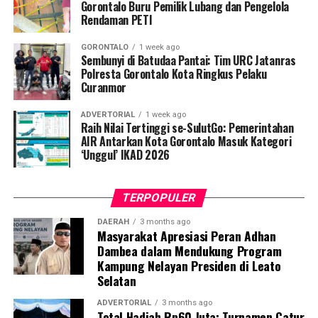
Penyuluhan difokuskan pada pemahaman mekanisme
Gorontalo Buru Pemilik Lubang dan Pengelola
Rendaman PETI
penularan, pengenalan gejala awal, pentingnya
pemeriksaan Dahak/TCM, kepatuhan minum obat
GORONTALO
1 week ago
hingga tuntas, serta pengikisan stigma negatif terhadap
Sembunyi di Batudaa Pantai: Tim URC Jatanras
penyintas TBC di lingkungan warga.
Polresta Gorontalo Kota Ringkus Pelaku
Curanmor
“Literasi kesehatan warga adalah fondasi utama dalam
ADVERTORIAL
1 week ago
memutus rantai penularan TBC. Kami berupaya
Raih Nilai Tertinggi se-SulutGo: Pemerintahan
menyampaikan edukasi yang persuasif dan mudah
AIR Antarkan Kota Gorontalo Masuk Kategori
‘Unggul’ IKAD 2026
dipahami agar warga tidak ragu melakukan pemeriksaan
apabila mengalami gejala batuk berkepanjangan,”
terang Taufik.
TERPOPULER
Selain skrining TBC, mahasiswa turut mendampingi
DAERAH
3 months ago
Masyarakat Apresiasi Peran Adhan
nakes Puskesmas Talaga Jaya dalam memberikan
Dambea dalam Mendukung Program
pelayanan Cek Kesehatan Gratis (CKG), meliputi
Kampung Nelayan Presiden di Leato
pengukuran tekanan darah, cek kadar gula darah, dan
Selatan
penapisan faktor risiko penyakit tidak menular (PTM)
sebagai upaya promotif-preventif.
ADVERTORIAL
3 months ago
Total Hadiah Rp60 Juta: Turnamen Catur