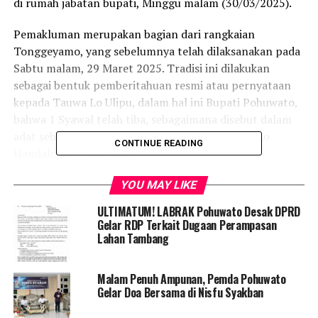
di rumah jabatan bupati, Minggu malam (30/03/2025).
Pemakluman merupakan bagian dari rangkaian
Tonggeyamo, yang sebelumnya telah dilaksanakan pada
Sabtu malam, 29 Maret 2025. Tradisi ini dilakukan
sebagai bentuk pemberitahuan resmi atau pernyataan
kepada Tauwa Lo Ulipu, dalam hal ini Bupati Pohuwato,
bahwa 1 Syawal telah tiba, sebagaimana disebut dalam
adat sebagai Tingohu Lipu Ode Tauwa Lo Ulipu Lo
CONTINUE READING
Handalo To Pohuwato.
Acara ini dipimpin oleh sejumlah pemangku adat, di
YOU MAY LIKE
antaranya:
ULTIMATUM! LABRAK Pohuwato Desak DPRD
, Bate Lo Hulondalo To Pohuwato, Asmat N. Tuna
Gelar RDP Terkait Dugaan Perampasan
. Wu’u Pohuwato, Raman Pakili
Lahan Tambang
. Kadhi Pohuwato, Drs. Syaiful Ali Sabu
. Petugas adat lainnya yang bertugas memberikan tanda
Malam Penuh Ampunan, Pemda Pohuwato
atau Tingohu Handalo, sebagai penanda telah masuk 1
Gelar Doa Bersama di Nisfu Syakban
Syawal 1446 H.