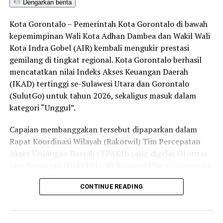
bersama aparat penegak hukum dalam memberantas
Dengarkan berita
peredaran minuman keras (miras). Penindakan dilakukan
Kota Gorontalo – Pemerintah Kota Gorontalo di bawah
secara menyeluruh, tidak hanya menyasar pengecer
kepemimpinan Wali Kota Adhan Dambea dan Wakil Wali
skala kecil tetapi juga distributor dan toko-toko besar
Kota Indra Gobel (AIR) kembali mengukir prestasi
yang melanggar aturan.
gemilang di tingkat regional. Kota Gorontalo berhasil
Dalam daftar pemeringkatan nasional tersebut, Kota
mencatatkan nilai Indeks Akses Keuangan Daerah
Denpasar menempati posisi puncak dengan tingkat rasa
(IKAD) tertinggi se-Sulawesi Utara dan Gorontalo
aman masyarakat melebihi 81 persen, disusul oleh Kota
(SulutGo) untuk tahun 2026, sekaligus masuk dalam
Yogyakarta, Surakarta, Semarang, Magelang, dan
kategori “Unggul”.
Salatiga.
Capaian membanggakan tersebut dipaparkan dalam
Kota Gorontalo yang berada di urutan ketujuh berhasil
Rapat Koordinasi Wilayah (Rakorwil) Tim Percepatan
mengungguli sejumlah kota berkembang lainnya di
Akses Keuangan Daerah (TPAKD) yang digelar Otoritas
Indonesia, seperti Batam, Tanjung Pinang, dan
Jasa Keuangan (OJK) Wilayah Sulawesi Utara, Gorontalo,
Singkawang. Capaian ini menjadi bukti konkret bahwa
dan Maluku Utara di Hotel NDC Resort and Spa,
CONTINUE READING
Kota Gorontalo terus bertransformasi menjadi daerah
Manado, Sulawesi Utara, Rabu (29/7/2026).
yang aman, nyaman, dan ramah bagi semua.
Delegasi Pemkot Gorontalo dipimpin langsung oleh
Wakil Wali Kota Gorontalo Indra Gobel, didampingi