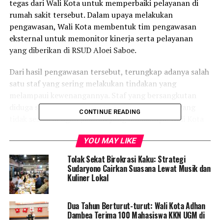
tegas dari Wali Kota untuk memperbaiki pelayanan di
rumah sakit tersebut. Dalam upaya melakukan
pengawasan, Wali Kota membentuk tim pengawasan
eksternal untuk memonitor kinerja serta pelayanan
yang diberikan di RSUD Aloei Saboe.
Dari hasil pengawasan tersebut, terungkap adanya salah
satu staf yang sering melakukan tindakan yang
melampaui kewenangannya. Staf yang bersangkutan
diduga sering berulah dan mengambil tindakan yang
CONTINUE READING
tidak sesuai dengan jabatan yang dimilikinya. Wali Kota
Adhan menegaskan bahwa ini sudah menjadi masalah
YOU MAY LIKE
serius yang perlu segera diperbaiki.
Tolak Sekat Birokrasi Kaku: Strategi
“Ada staf yang berulah,
Sudaryono Cairkan Suasana Lewat Musik dan
Kuliner Lokal
sudah berlebihan, tak
punya jabatan tapi
Dua Tahun Berturut-turut: Wali Kota Adhan
berlebih-lebihan,” ungkap
Dambea Terima 100 Mahasiswa KKN UGM di