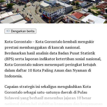
Saya hargai teman-teman
sudah bekerja dengan baik,
tapi ada hal-hal yang perlu
disikapi untuk diperbaiki,”
pungkasnya.
Dengarkan berita
Kota Gorontalo – Kota Gorontalo kembali mengukir
prestasi membanggakan di kancah nasional.
Berdasarkan hasil analisis data Badan Pusat Statistik
RELATED TOPICS:
ADHAN DAMBEA
ISU WEWENANG STAF RUMAH SAKIT
MUTASI STAF RSUD
(BPS) serta laporan indikator ketertiban sosial nasional,
PELAYANAN RUMAH SAKIT GORONTALO
Kota Gorontalo sukses menempati peringkat ketujuh
PEMBENAHAN PELAYANAN KESEHATAN
dalam daftar 10 Kota Paling Aman dan Nyaman di
PENGAWASAN PELAYANAN KESEHATAN
REFORMASI PELAYANAN KESEHATAN GORONTALO
Indonesia.
RSUD ALOEI SABOE
STAF RSUD DIPINDAH TUGAS
WALI KOTA GORONTALO
Capaian strategis ini sekaligus mengukuhkan Kota
UP NEXT
Gorontalo sebagai satu-satunya daerah di Pulau
Pansus Kelapa Sawit DPRD Provinsi Gorontalo Usulkan
Sulawesi yang berhasil menembus jajaran 10 besar
Penyitaan Lahan Tidak Produktif, KPK Siap Tindaklanjuti
nasional dalam hal stabilitas keamanan dan kenyamanan