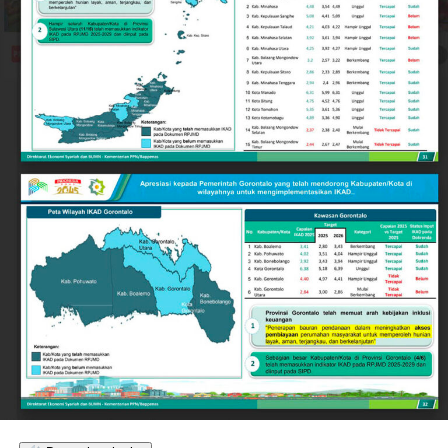
ideal sebagai destinasi investasi, pusat pendidikan,
maupun kawasan hunian yang aman bagi warga lokal
dan pendatang.
Keberhasilan ini tidak terlepas dari langkah strategis
Pemerintah Kota Gorontalo di bawah kepemimpinan
Wali Kota Adhan Dambea. Salah satu pilar utamanya
adalah penguatan nilai-nilai toleransi antarumat
beragama secara inklusif.
Wali Kota Adhan Dambea menegaskan komitmennya
untuk menjadi mengayom bagi seluruh lapisan
masyarakat tanpa membedakan latar belakang agama.
Komitmen ini diwujudkan lewat dukungan nyata
terhadap berbagai agenda keagamaan, termasuk bagi
kelompok minoritas.
Selain pengukuhan nilai toleransi, kondusivitas daerah
turut ditopang oleh tindakan tegas Pemkot Gorontalo