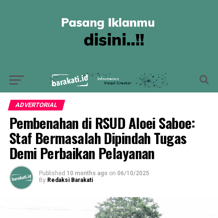
ADVERTORIAL
Pembenahan di RSUD Aloei Saboe:
Staf Bermasalah Dipindah Tugas
Demi Perbaikan Pelayanan
Published
10 months ago
on
06/10/2025
By
Redaksi Barakati