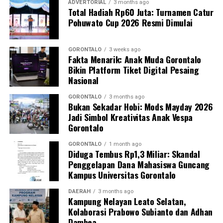
sebagai upaya promotif-preventif.
ADVERTORIAL
3 months ago
Total Hadiah Rp60 Juta: Turnamen Catur
Pohuwato Cup 2026 Resmi Dimulai
Perwakilan DPL KKN-PK, Dr. dr. Vivien Novarina A.
Kasim, M.Kes., menegaskan bahwa keterlibatan
mahasiswa merupakan bentuk perwujudan Tri Dharma
GORONTALO
3 weeks ago
Fakta Menarik: Anak Muda Gorontalo
Perguruan Tinggi dalam mengawal transformasi
Bikin Platform Tiket Digital Pesaing
layanan kesehatan primer.
Nasional
“Kehadiran mahasiswa mempercepat jangkauan skema
GORONTALO
3 months ago
Bukan Sekadar Hobi: Mods Mayday 2026
active case finding
TBC yang dicanangkan pemerintah.
Jadi Simbol Kreativitas Anak Vespa
Sinergi multisektor antara perguruan tinggi, dinas
Gorontalo
kesehatan, puskesmas, dan pemerintah desa seperti
inilah yang menjadi kunci sukses pembentukan
GORONTALO
1 month ago
Diduga Tembus Rp1,3 Miliar: Skandal
masyarakat sadar sehat,” jelas Dr. Vivien.
Penggelapan Dana Mahasiswa Guncang
Kampus Universitas Gorontalo
Masyarakat Desa Luwoo menyambut antusias agenda
terpadu ini. Ratusan warga memanfaatkan layanan
DAERAH
3 months ago
Kampung Nelayan Leato Selatan,
pemeriksaan kesehatan gratis sekaligus berkonsultasi
Kolaborasi Prabowo Subianto dan Adhan
mengenai pola hidup bersih dan sehat (PHBS)
Dambea