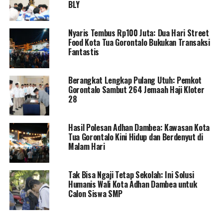
BLY
Wali Kota Adhan saat
memimpin apel di RSUD
Nyaris Tembus Rp100 Juta: Dua Hari Street
Food Kota Tua Gorontalo Bukukan Transaksi
Aloei Saboe pada Senin
Fantastis
(6/10/2025) pagi.
Berangkat Lengkap Pulang Utuh: Pemkot
Gorontalo Sambut 264 Jemaah Haji Kloter
Untuk mengatasi masalah tersebut, Wali Kota
28
memutuskan untuk memindahkan staf tersebut ke tugas
lain dengan harapan ia dapat memperbaiki perilakunya.
Hasil Polesan Adhan Dambea: Kawasan Kota
Langkah ini diambil untuk menjaga kualitas pelayanan di
Tua Gorontalo Kini Hidup dan Berdenyut di
RSUD Aloei Saboe agar tidak semakin memburuk.
Malam Hari
“Saya pindah tugaskan,”
Tak Bisa Ngaji Tetap Sekolah: Ini Solusi
kata Wali Kota Adhan, yang
Humanis Wali Kota Adhan Dambea untuk
Calon Siswa SMP
sebelumnya pernah
menjabat berbagai posisi