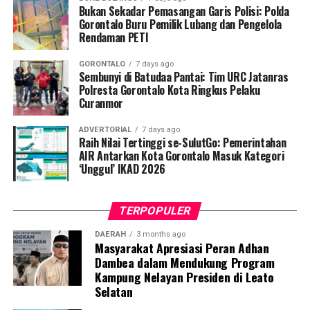
Bukan Sekadar Pemasangan Garis Polisi: Polda
Penyuluhan difokuskan pada pemahaman mekanisme
Gorontalo Buru Pemilik Lubang dan Pengelola
Rendaman PETI
penularan, pengenalan gejala awal, pentingnya
pemeriksaan Dahak/TCM, kepatuhan minum obat
GORONTALO
7 days ago
hingga tuntas, serta pengikisan stigma negatif terhadap
Sembunyi di Batudaa Pantai: Tim URC Jatanras
penyintas TBC di lingkungan warga.
Polresta Gorontalo Kota Ringkus Pelaku
Curanmor
“Literasi kesehatan warga adalah fondasi utama dalam
ADVERTORIAL
7 days ago
memutus rantai penularan TBC. Kami berupaya
Raih Nilai Tertinggi se-SulutGo: Pemerintahan
menyampaikan edukasi yang persuasif dan mudah
AIR Antarkan Kota Gorontalo Masuk Kategori
‘Unggul’ IKAD 2026
dipahami agar warga tidak ragu melakukan pemeriksaan
apabila mengalami gejala batuk berkepanjangan,”
terang Taufik.
TERPOPULER
Selain skrining TBC, mahasiswa turut mendampingi
DAERAH
3 months ago
Masyarakat Apresiasi Peran Adhan
nakes Puskesmas Talaga Jaya dalam memberikan
Dambea dalam Mendukung Program
pelayanan Cek Kesehatan Gratis (CKG), meliputi
Kampung Nelayan Presiden di Leato
pengukuran tekanan darah, cek kadar gula darah, dan
Selatan
penapisan faktor risiko penyakit tidak menular (PTM)