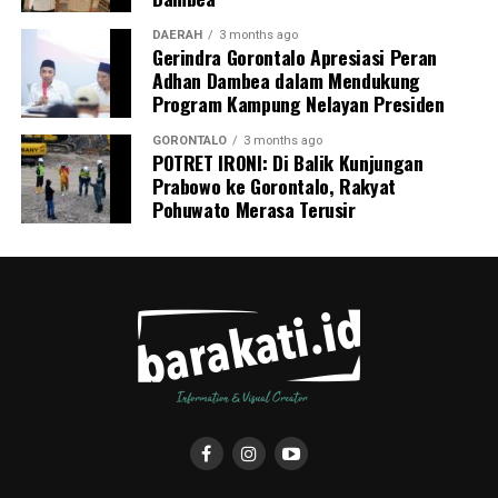
pencegahan tuberkulosis.
DAERAH
3 months ago
Gerindra Gorontalo Apresiasi Peran
Adhan Dambea dalam Mendukung
Program Kampung Nelayan Presiden
GORONTALO
3 months ago
POTRET IRONI: Di Balik Kunjungan
Prabowo ke Gorontalo, Rakyat
Pohuwato Merasa Terusir