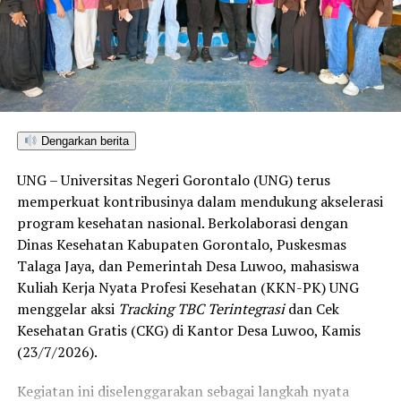
Sulawesi Utara. Skor ini melampaui target yang
ditetapkan dan mengantarkan Kota Gorontalo menjadi
satu-satunya daerah di wilayah tersebut yang
menembus kategori “Unggul”. Sementara kabupaten lain
di Gorontalo masih berada pada kategori “Berkembang”
hingga menuju “Unggul”.
Dengarkan berita
“Alhamdulillah, nilai IKAD Kota Gorontalo tercatat yang
UNG – Universitas Negeri Gorontalo (UNG) terus
tertinggi di kawasan SulutGo sebagaimana dipaparkan
memperkuat kontribusinya dalam mendukung akselerasi
dalam Rakorwil TPAKD,” ungkap Wawali Indra Gobel
program kesehatan nasional. Berkolaborasi dengan
usai kegiatan.
Dinas Kesehatan Kabupaten Gorontalo, Puskesmas
Talaga Jaya, dan Pemerintah Desa Luwoo, mahasiswa
Indra menambahkan, skor IKAD ini membuktikan bahwa
Kuliah Kerja Nyata Profesi Kesehatan (KKN-PK) UNG
tingkat keterjangkauan, pemanfaatan, serta inklusivitas
menggelar aksi
Tracking TBC Terintegrasi
dan Cek
layanan keuangan bagi masyarakat di Kota Gorontalo
Kesehatan Gratis (CKG) di Kantor Desa Luwoo, Kamis
berada di posisi terdepan.
(23/7/2026).
Predikat “Unggul” yang diraih Pemerintahan AIR
Kegiatan ini diselenggarakan sebagai langkah nyata
menjadi indikator kuat atas keberhasilan pemerintah