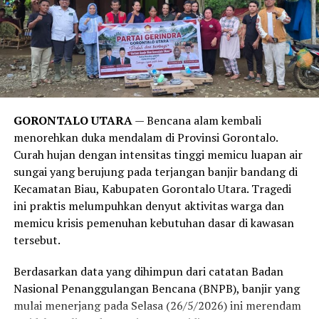
Temuan ini juga sejalan dengan publikasi medis dari
Harvard Health Publishing
. Laporan tersebut
menegaskan bahwa obsesi manusia modern untuk mandi
setiap hari lebih didorong oleh norma sosial, kebiasaan,
serta strategi pemasaran industri sabun kecantikan,
alih-alih kebutuhan medis yang sesungguhnya. Sistem
imun tubuh manusia sejatinya membutuhkan paparan
GORONTALO UTARA
— Bencana alam kembali
kotoran dan bakteri dalam jumlah wajar untuk
menorehkan duka mendalam di Provinsi Gorontalo.
merangsang antibodi agar tetap kuat.
Curah hujan dengan intensitas tinggi memicu luapan air
sungai yang berujung pada terjangan banjir bandang di
Meski demikian, anjuran untuk mandi 2-3 kali seminggu
Kecamatan Biau, Kabupaten Gorontalo Utara. Tragedi
ini memiliki pengecualian. Melansir data tambahan dari
ini praktis melumpuhkan denyut aktivitas warga dan
Healthline
, mereka yang rutin melakukan olahraga
memicu krisis pemenuhan kebutuhan dasar di kawasan
berat, bekerja di luar ruangan yang bersinggungan
tersebut.
langsung dengan kotoran, atau memiliki kondisi medis
tertentu tetap disarankan untuk membersihkan diri
Berdasarkan data yang dihimpun dari catatan Badan
setiap hari.
Nasional Penanggulangan Bencana (BNPB), banjir yang
mulai menerjang pada Selasa (26/5/2026) ini merendam
Bagi Anda yang aktivitasnya lebih banyak dihabiskan di