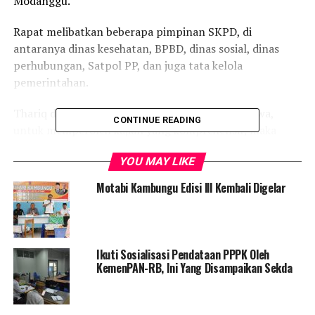
Modanggu.
Rapat melibatkan beberapa pimpinan SKPD, di
antaranya dinas kesehatan, BPBD, dinas sosial, dinas
perhubungan, Satpol PP, dan juga tata kelola
pemerintahan.
Thariq dalam kesempatan itu menerangkan bahwa,
CONTINUE READING
untuk memperoleh kajian yang komprehensif, maka
pembahasan tentang penyusunan skenario penerapan
YOU MAY LIKE
PSBB di Gorut dilakukan dalam beberapa tahap.
Motabi Kambungu Edisi lll Kembali Digelar
“Yang pertama tadi sebagai gambaran umum
pengantar, kemudian tadi juga sudah dibahas sudah di
hasilkan dalam rapat itu yaitu tim kecil, tim kaji cepat
untuk penyusunan skenario yang mulai bekerja malam
Ikuti Sosialisasi Pendataan PPPK Oleh
ini juga setelah buka, kemudian sampai besok tim ini
KemenPAN-RB, Ini Yang Disampaikan Sekda
akan bekerja,” terang Thariq Modanggu.
Dan sesuai target yang ada, kata Thariq, semua kesiapan