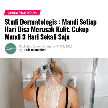
dinas sosial yang berkaitan dengan bantuan-bantuan.
GORONTALO UTARA
Studi Dermatologis : Mandi Setiap
RELATED TOPICS:
PEMDA GORUT
THARIQ MODANGGU
Hari Bisa Merusak Kulit. Cukup
UP NEXT
Mandi 3 Hari Sekali Saja
Indra Serahkan Bantuan Sembako Bank SulutGo kepada
126 Pensiunan di Gorut
Published
2 months ago
on
01/06/2026
DON'T MISS
By
Redaksi Barakati
BEM UNG Buka Donasi Buku Bacaan untuk Disalur ke
PDP dan ODP