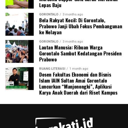
Lepas Baju
termasuk personel Ditpolairud yang tiba pertama di
lokasi, Kepala Desa Motihelumo, warga pelapor, serta
GORONTALO
3 months ago
Bela Rakyat Kecil: Di Gorontalo,
masyarakat sekitar.
Prabowo Janji Ubah Fokus Pembangunan
ke Nelayan
Peristiwa ini dipastikan melanggar sejumlah ketentuan
pidana berlapis. Para pelaku terancam dijerat atas
GORONTALO
3 months ago
tindak pidana pengangkutan barang berbahaya tanpa
Lautan Manusia: Ribuan Warga
Gorontalo Sambut Kedatangan Presiden
proses kepabeanan, pelanggaran pelayaran,
Prabowo
perdagangan tanpa izin resmi, serta pelanggaran
Undang-Undang Perlindungan Konsumen karena
RUANG LITERASI
1 month ago
memanipulasi label dan kemasan barang.
Dosen Fakultas Ekonomi dan Bisnis
Islam IAIN Sultan Amai Gorontalo
Luncurkan “Manjonongki”, Aplikasi
Menutup keterangannya, Kombes Devy mengimbau
Karya Anak Daerah dari Riset Kampus
seluruh masyarakat pesisir Gorontalo untuk terus
meningkatkan kewaspadaan dan tidak ragu segera
melapor ke pihak berwajib jika melihat adanya aktivitas
mencurigakan di wilayah perairan.