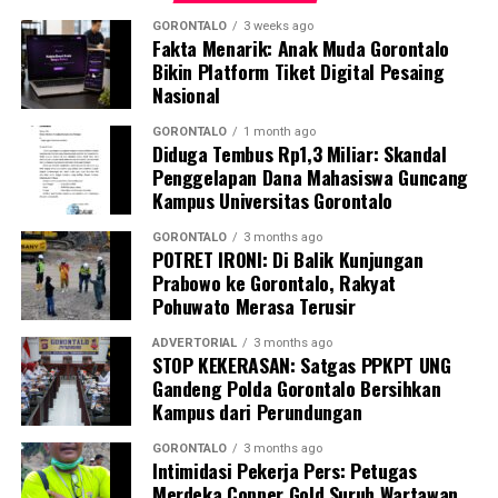
butiran putih menyerupai batu.
GORONTALO
3 weeks ago
Fakta Menarik: Anak Muda Gorontalo
Guna memastikan kandungan material di dalamnya,
Bikin Platform Tiket Digital Pesaing
penyidik Subdit Gakkum Ditpolairud Polda Gorontalo
Nasional
langsung mengirimkan sampel ke Laboratorium
Forensik (Labfor) Polda Sulawesi Utara di Manado. Hasil
GORONTALO
1 month ago
Diduga Tembus Rp1,3 Miliar: Skandal
pengujian laboratorium mengonfirmasi secara
Penggelapan Dana Mahasiswa Guncang
meyakinkan bahwa butiran putih dalam 39 karung
Kampus Universitas Gorontalo
tersebut positif mengandung sianida.
GORONTALO
3 months ago
POTRET IRONI: Di Balik Kunjungan
Selain menyita 1,9 ton sianida, polisi turut
Prabowo ke Gorontalo, Rakyat
mengamankan bangkai kapal “SAR.01.1824” yang telah
Pohuwato Merasa Terusir
rusak, beserta sisa serpihan dan mesin kapal sebagai
barang bukti.
ADVERTORIAL
3 months ago
STOP KEKERASAN: Satgas PPKPT UNG
Gandeng Polda Gorontalo Bersihkan
Hingga saat ini, pihak kepolisian tengah melakukan
Kampus dari Perundungan
penyelidikan intensif dan memburu pihak-pihak yang
bertanggung jawab atas kepemilikan serta aktivitas
GORONTALO
3 months ago
Intimidasi Pekerja Pers: Petugas
pengangkutan barang berbahaya tersebut. Sedikitnya
Merdeka Copper Gold Suruh Wartawan
enam orang saksi telah dimintai keterangan resmi,