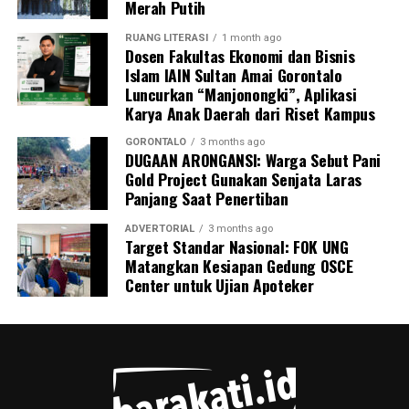
Merah Putih
termasuk personel Ditpolairud yang tiba pertama di
lokasi, Kepala Desa Motihelumo, warga pelapor, serta
RUANG LITERASI
1 month ago
Dosen Fakultas Ekonomi dan Bisnis
masyarakat sekitar.
Islam IAIN Sultan Amai Gorontalo
Luncurkan “Manjonongki”, Aplikasi
Peristiwa ini dipastikan melanggar sejumlah ketentuan
Karya Anak Daerah dari Riset Kampus
pidana berlapis. Para pelaku terancam dijerat atas
tindak pidana pengangkutan barang berbahaya tanpa
GORONTALO
3 months ago
DUGAAN ARONGANSI: Warga Sebut Pani
proses kepabeanan, pelanggaran pelayaran,
Gold Project Gunakan Senjata Laras
perdagangan tanpa izin resmi, serta pelanggaran
Panjang Saat Penertiban
Undang-Undang Perlindungan Konsumen karena
memanipulasi label dan kemasan barang.
ADVERTORIAL
3 months ago
Target Standar Nasional: FOK UNG
Matangkan Kesiapan Gedung OSCE
Menutup keterangannya, Kombes Devy mengimbau
Center untuk Ujian Apoteker
seluruh masyarakat pesisir Gorontalo untuk terus
meningkatkan kewaspadaan dan tidak ragu segera
melapor ke pihak berwajib jika melihat adanya aktivitas
mencurigakan di wilayah perairan.