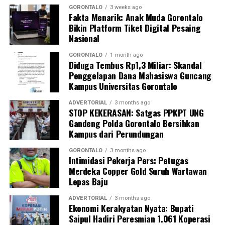
GORONTALO
3 weeks ago
Fakta Menarik: Anak Muda Gorontalo
Guna memastikan kandungan material di dalamnya,
Bikin Platform Tiket Digital Pesaing
penyidik Subdit Gakkum Ditpolairud Polda Gorontalo
Nasional
langsung mengirimkan sampel ke Laboratorium
Forensik (Labfor) Polda Sulawesi Utara di Manado. Hasil
GORONTALO
1 month ago
Diduga Tembus Rp1,3 Miliar: Skandal
pengujian laboratorium mengonfirmasi secara
Penggelapan Dana Mahasiswa Guncang
meyakinkan bahwa butiran putih dalam 39 karung
Kampus Universitas Gorontalo
tersebut positif mengandung sianida.
ADVERTORIAL
3 months ago
STOP KEKERASAN: Satgas PPKPT UNG
Selain menyita 1,9 ton sianida, polisi turut
Gandeng Polda Gorontalo Bersihkan
mengamankan bangkai kapal “SAR.01.1824” yang telah
Kampus dari Perundungan
rusak, beserta sisa serpihan dan mesin kapal sebagai
barang bukti.
GORONTALO
3 months ago
Intimidasi Pekerja Pers: Petugas
Merdeka Copper Gold Suruh Wartawan
Hingga saat ini, pihak kepolisian tengah melakukan
Lepas Baju
penyelidikan intensif dan memburu pihak-pihak yang
bertanggung jawab atas kepemilikan serta aktivitas
ADVERTORIAL
3 months ago
Ekonomi Kerakyatan Nyata: Bupati
pengangkutan barang berbahaya tersebut. Sedikitnya
Saipul Hadiri Peresmian 1.061 Koperasi
enam orang saksi telah dimintai keterangan resmi,