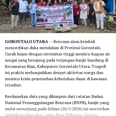
Temuan ini juga sejalan dengan publikasi medis dari
Harvard Health Publishing
. Laporan tersebut
menegaskan bahwa obsesi manusia modern untuk mandi
setiap hari lebih didorong oleh norma sosial, kebiasaan,
serta strategi pemasaran industri sabun kecantikan,
alih-alih kebutuhan medis yang sesungguhnya. Sistem
imun tubuh manusia sejatinya membutuhkan paparan
GORONTALO UTARA
— Bencana alam kembali
kotoran dan bakteri dalam jumlah wajar untuk
menorehkan duka mendalam di Provinsi Gorontalo.
merangsang antibodi agar tetap kuat.
Curah hujan dengan intensitas tinggi memicu luapan air
sungai yang berujung pada terjangan banjir bandang di
Meski demikian, anjuran untuk mandi 2-3 kali seminggu
Kecamatan Biau, Kabupaten Gorontalo Utara. Tragedi
ini memiliki pengecualian. Melansir data tambahan dari
ini praktis melumpuhkan denyut aktivitas warga dan
Healthline
, mereka yang rutin melakukan olahraga
memicu krisis pemenuhan kebutuhan dasar di kawasan
berat, bekerja di luar ruangan yang bersinggungan
tersebut.
langsung dengan kotoran, atau memiliki kondisi medis
tertentu tetap disarankan untuk membersihkan diri
Berdasarkan data yang dihimpun dari catatan Badan
setiap hari.
Nasional Penanggulangan Bencana (BNPB), banjir yang
mulai menerjang pada Selasa (26/5/2026) ini merendam
Bagi Anda yang aktivitasnya lebih banyak dihabiskan di
setidaknya lima desa, yaitu Desa Didingga, Omuto,