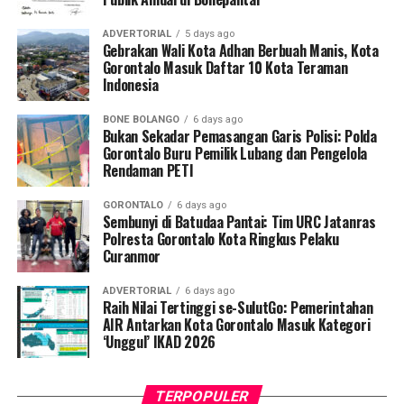
Bupati menambahkan, hasil rumusan dari Rakornas KKP
Ketua Panitia Pelaksana Fardin Mardain menjelaskan
ini akan dijadikan acuan rigid dalam menyusun
bahwa turnamen ini didesain sebagai wadah silaturahmi
ADVERTORIAL
5 days ago
rancangan program kerja dan penganggaran APBD
makro untuk mempererat persaudaraan, sekaligus
Gebrakan Wali Kota Adhan Berbuah Manis, Kota
Tahun 2027. Tujuannya agar akselerasi pembangunan
Gorontalo Masuk Daftar 10 Kota Teraman
menjadi ruang inkubasi dalam mengasah bakat olahraga
Indonesia
sektor kelautan dan perikanan di Pohuwato berjalan
bulu tangkis di tengah masyarakat Pohuwato.
lebih efektif, presisi, tepat sasaran, serta berdaya
BONE BOLANGO
6 days ago
“Turnamen ini bukan sekadar ajang berburu medali atau
dampak pada penguatan ekonomi daerah.
Bukan Sekadar Pemasangan Garis Polisi: Polda
kompetisi biasa, melainkan instrumen penting untuk
Gorontalo Buru Pemilik Lubang dan Pengelola
Rendaman PETI
memperkukuh tali persaudaraan antar-klub, menguji
sportivitas, serta menjaring bibit atlet badminton
GORONTALO
6 days ago
potensial yang diproyeksikan mampu mengharumkan
Sembunyi di Batudaa Pantai: Tim URC Jatanras
nama daerah di masa depan,” urai Fardin dalam
Polresta Gorontalo Kota Ringkus Pelaku
Curanmor
laporannya.
ADVERTORIAL
6 days ago
Fardin membeberkan, Turnamen Pohuwato Cup 2026
Raih Nilai Tertinggi se-SulutGo: Pemerintahan
kali ini memecahkan rekor partisipasi dengan diikuti
AIR Antarkan Kota Gorontalo Masuk Kategori
‘Unggul’ IKAD 2026
oleh 24 klub resmi se-Kabupaten Pohuwato. Total ada
125 pasangan (ganda) peserta yang siap adu strategi
guna memperebutkan podium juara utama sepanjang
TERPOPULER