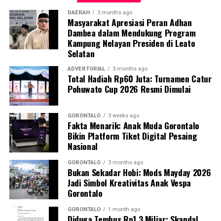
empat hari masa pertandingan.
DAERAH
3 months ago
Masyarakat Apresiasi Peran Adhan
Atas nama jajaran panitia, Fardin melayangkan apresiasi
Dambea dalam Mendukung Program
tinggi dan ucapan terima kasih kepada seluruh tamu
Kampung Nelayan Presiden di Leato
undangan, korporasi sponsor, serta semua elemen yang
Selatan
telah menyumbangkan kontribusi nyata demi
kesuksesan upacara pembukaan.
ADVERTORIAL
3 months ago
Total Hadiah Rp60 Juta: Turnamen Catur
Pohuwato Cup 2026 Resmi Dimulai
Di tempat yang sama, Wakil Bupati Pohuwato Hj. Iwan
Saprudin Adam, S.H., didaulat memukul kok pertama
sebagai tanda dibukanya Turnamen Badminton
GORONTALO
3 weeks ago
Fakta Menarik: Anak Muda Gorontalo
Pohuwato Cup 2026 secara resmi. Dalam pidato
Bikin Platform Tiket Digital Pesaing
sambutannya, Wabup berharap seluruh rangkaian
Nasional
pertandingan berjalan dengan tensi yang sehat, tertib,
serta menjunjung tinggi nilai-nilai
fair play
.
GORONTALO
3 months ago
Bukan Sekadar Hobi: Mods Mayday 2026
Jadi Simbol Kreativitas Anak Vespa
Lewat seremoni pembukaan tersebut, genderang
Gorontalo
perang Turnamen Badminton Pohuwato Cup 2026
resmi ditabuh. Publik olahraga Pohuwato kini menaruh
GORONTALO
1 month ago
Diduga Tembus Rp1,3 Miliar: Skandal
harapan besar agar ajang tahunan ini mampu