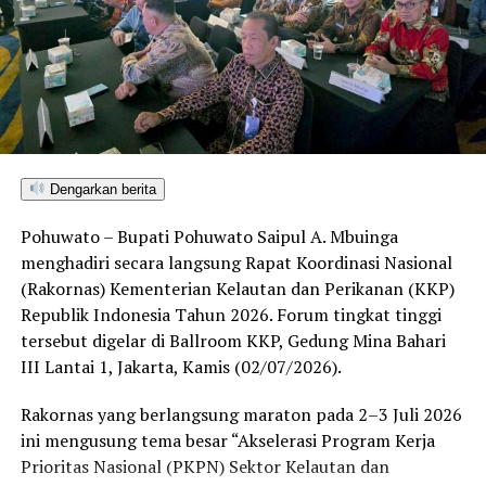
melalui Kasat Reskrim IPTU Renly H. Turangan, S.H.
menegaskan bahwa operasi penindakan ini merupakan
bukti nyata komitmen kepolisian dalam menegakkan
hukum tanpa pandang bulu terhadap segala bentuk
perusakan lingkungan.
“Kami tidak akan mentoleransi aktivitas pertambangan
Dengarkan berita
tanpa izin di wilayah Pohuwato. Siapa pun yang terbukti
melanggar hukum akan kami tindak tegas dan proses
Pohuwato – Bupati Pohuwato Saipul A. Mbuinga
sesuai ketentuan yang berlaku. Komitmen kami jelas,
menghadiri secara langsung Rapat Koordinasi Nasional
penegakan hukum terhadap PETI dilakukan secara
(Rakornas) Kementerian Kelautan dan Perikanan (KKP)
berkelanjutan,” tegas IPTU Renly.
Republik Indonesia Tahun 2026. Forum tingkat tinggi
tersebut digelar di Ballroom KKP, Gedung Mina Bahari
Saat ini seluruh barang bukti beserta kedua terduga
III Lantai 1, Jakarta, Kamis (02/07/2026).
pelaku telah digelandang ke Mapolres Pohuwato guna
menjalani pemeriksaan intensif. Penyidik Satreskrim
Rakornas yang berlangsung maraton pada 2–3 Juli 2026
masih melengkapi administrasi penyidikan (mindik) dan
ini mengusung tema besar “Akselerasi Program Kerja
menginterogasi sejumlah saksi untuk membongkar
Prioritas Nasional (PKPN) Sektor Kelautan dan
jaringan penambangan ilegal tersebut secara