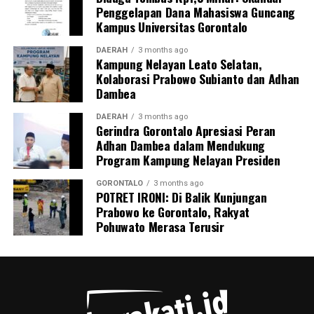
Penggelapan Dana Mahasiswa Guncang
melahirkan pebulu tangkis berbakat yang siap
Kampus Universitas Gorontalo
melompat ke level kompetisi nasional maupun
internasional.
DAERAH
3 months ago
Kampung Nelayan Leato Selatan,
Kolaborasi Prabowo Subianto dan Adhan
Dambea
DAERAH
3 months ago
Gerindra Gorontalo Apresiasi Peran
Adhan Dambea dalam Mendukung
Program Kampung Nelayan Presiden
GORONTALO
3 months ago
POTRET IRONI: Di Balik Kunjungan
Prabowo ke Gorontalo, Rakyat
Pohuwato Merasa Terusir