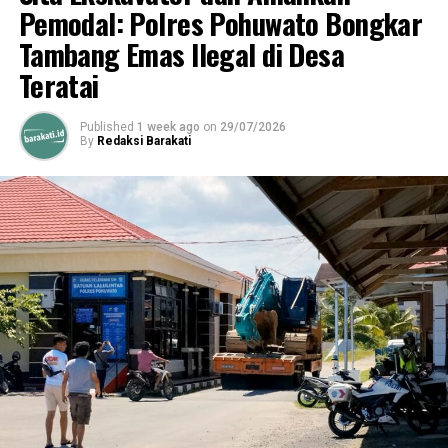
Pemodal: Polres Pohuwato Bongkar
Tambang Emas Ilegal di Desa
Teratai
Published
1 week ago
on
29/07/2026
By
Redaksi Barakati