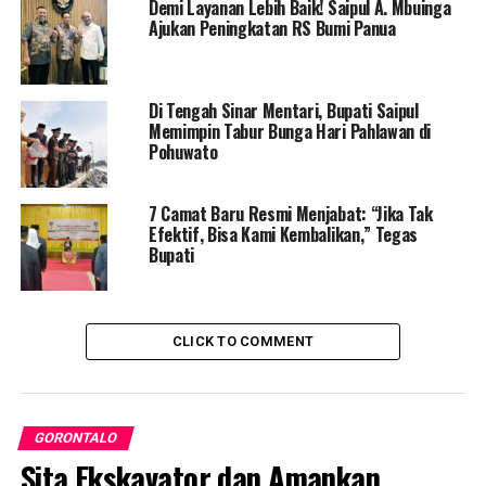
Demi Layanan Lebih Baik! Saipul A. Mbuinga
Ibrahim Kiraman berharap, program Gebyar SMS dan
Ajukan Peningkatan RS Bumi Panua
program pasar murah terus berlanjut sampai
kebutuhan-kebutuhan masyarakat terpenuhi.
“Kami hadir untuk meringankan beban-beban
Di Tengah Sinar Mentari, Bupati Saipul
Memimpin Tabur Bunga Hari Pahlawan di
masyarakat di seluruh Kecamatan, Kabupaten
Pohuwato
Pohuwato,” pungkasnya.
7 Camat Baru Resmi Menjabat: “Jika Tak
Efektif, Bisa Kami Kembalikan,” Tegas
RELATED TOPICS:
DINAS PERINDAGKOP
GEBYAR SMS
Bupati
OPERASI PASAR MURAH
PASAR MURAH
PEMDA POHUWATO
UP NEXT
dr. Cecy Nakhodai HIMPAUDI Provinsi Gorontalo 2022-
CLICK TO COMMENT
2026
DON'T MISS
Hadiri Launching Duta Genre, Ini Pesan Wawali Ryan
Kono
GORONTALO
Sita Ekskavator dan Amankan