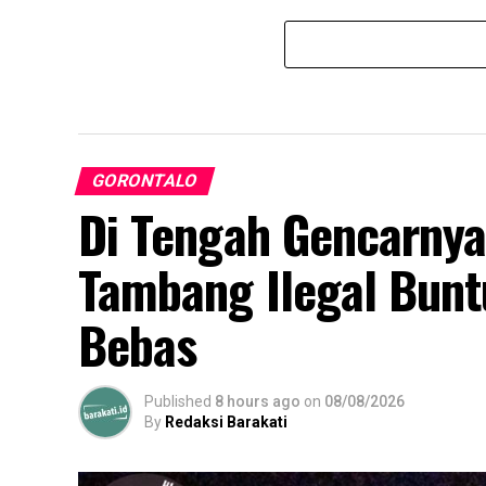
GORONTALO
Di Tengah Gencarnya 
Tambang Ilegal Bunt
Bebas
Published
8 hours ago
on
08/08/2026
By
Redaksi Barakati