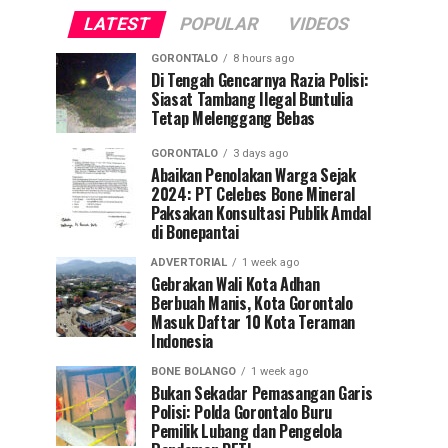
LATEST
POPULAR
VIDEOS
GORONTALO
8 hours ago
Di Tengah Gencarnya Razia Polisi:
Siasat Tambang Ilegal Buntulia
Tetap Melenggang Bebas
GORONTALO
3 days ago
Abaikan Penolakan Warga Sejak
2024: PT Celebes Bone Mineral
Paksakan Konsultasi Publik Amdal
di Bonepantai
ADVERTORIAL
1 week ago
Gebrakan Wali Kota Adhan
Berbuah Manis, Kota Gorontalo
Masuk Daftar 10 Kota Teraman
Indonesia
BONE BOLANGO
1 week ago
Bukan Sekadar Pemasangan Garis
Polisi: Polda Gorontalo Buru
Pemilik Lubang dan Pengelola