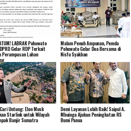
ATUM! LABRAK Pohuwato
Malam Penuh Ampunan, Pemda
DPRD Gelar RDP Terkait
Pohuwato Gelar Doa Bersama di
n Perampasan Lahan
Nisfu Syakban
ng
Cari Untung: Elon Musk
Demi Layanan Lebih Baik! Saipul A.
kan Starlink untuk Wilayah
Mbuinga Ajukan Peningkatan RS
pak Banjir Sumatra
Bumi Panua