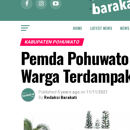
HOME
LATEST NEWS
NEWS
KABUPATEN POHUWATO
Pemda Pohuwato 
Warga Terdampak
Published
5 years ago
on
11/11/2021
By
Redaksi Barakati