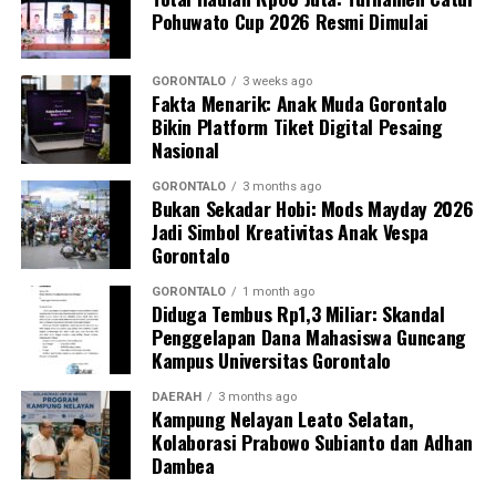
Pohuwato Cup 2026 Resmi Dimulai
Perwakilan DPL KKN-PK, Dr. dr. Vivien Novarina A.
Kasim, M.Kes., menegaskan bahwa keterlibatan
mahasiswa merupakan bentuk perwujudan Tri Dharma
GORONTALO
3 weeks ago
Fakta Menarik: Anak Muda Gorontalo
Perguruan Tinggi dalam mengawal transformasi
Bikin Platform Tiket Digital Pesaing
layanan kesehatan primer.
Nasional
“Kehadiran mahasiswa mempercepat jangkauan skema
GORONTALO
3 months ago
Bukan Sekadar Hobi: Mods Mayday 2026
active case finding
TBC yang dicanangkan pemerintah.
Jadi Simbol Kreativitas Anak Vespa
Sinergi multisektor antara perguruan tinggi, dinas
Gorontalo
kesehatan, puskesmas, dan pemerintah desa seperti
inilah yang menjadi kunci sukses pembentukan
GORONTALO
1 month ago
Diduga Tembus Rp1,3 Miliar: Skandal
masyarakat sadar sehat,” jelas Dr. Vivien.
Penggelapan Dana Mahasiswa Guncang
Kampus Universitas Gorontalo
Masyarakat Desa Luwoo menyambut antusias agenda
terpadu ini. Ratusan warga memanfaatkan layanan
DAERAH
3 months ago
Kampung Nelayan Leato Selatan,
pemeriksaan kesehatan gratis sekaligus berkonsultasi
Kolaborasi Prabowo Subianto dan Adhan
mengenai pola hidup bersih dan sehat (PHBS)
Dambea
pencegahan tuberkulosis.