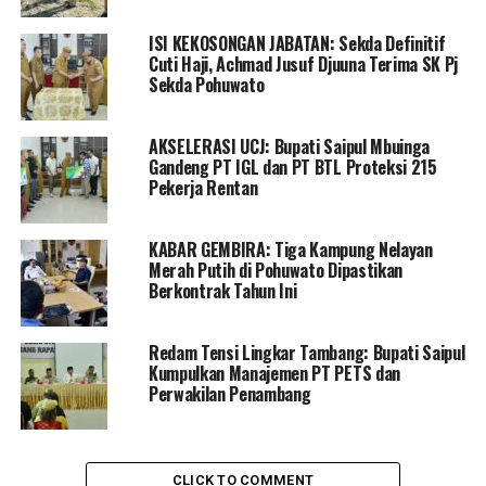
tenaga medis di Rumah Sakit Persahabatan yang telah
memberikan perawatan terbaik bagi almarhumah.
ISI KEKOSONGAN JABATAN: Sekda Definitif
Cuti Haji, Achmad Jusuf Djuuna Terima SK Pj
“Kami semua sudah berusaha melakukan pengobatan
Sekda Pohuwato
dengan sebaik mungkin. Namun, semua ini adalah takdir
dari Yang Maha Kuasa. Atas nama keluarga, kami
AKSELERASI UCJ: Bupati Saipul Mbuinga
mengucapkan terima kasih kepada dokter spesialis dan
Gandeng PT IGL dan PT BTL Proteksi 215
para perawat yang telah merawat almarhumah selama
Pekerja Rentan
ini,” ungkap Bupati Saipul dengan penuh haru.
KABAR GEMBIRA: Tiga Kampung Nelayan
Lebih lanjut, Bupati Saipul juga menyampaikan
Merah Putih di Pohuwato Dipastikan
permohonan maaf kepada seluruh kolega, sahabat, dan
Berkontrak Tahun Ini
rekan kerja almarhumah jika selama bertugas ada
kesalahan maupun kekhilafan yang dilakukan, khususnya
Redam Tensi Lingkar Tambang: Bupati Saipul
di lingkungan BKPSDM dan Dinas Kominfo-ST.
Kumpulkan Manajemen PT PETS dan
Perwakilan Penambang
“Kami memohon doa dari seluruh pelayat agar
almarhumah mendapatkan tempat yang terbaik di sisi
Allah SWT, segala khilaf dan dosanya diampuni, serta
CLICK TO COMMENT
amal ibadahnya diterima oleh-Nya,” lanjutnya.