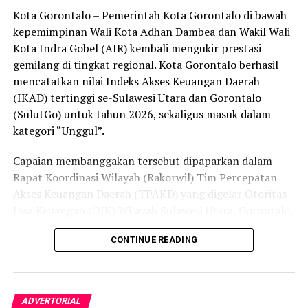
Kota Gorontalo – Pemerintah Kota Gorontalo di bawah
secara menyeluruh, tidak hanya menyasar pengecer
kepemimpinan Wali Kota Adhan Dambea dan Wakil Wali
skala kecil tetapi juga distributor dan toko-toko besar
Kota Indra Gobel (AIR) kembali mengukir prestasi
yang melanggar aturan.
gemilang di tingkat regional. Kota Gorontalo berhasil
Dalam daftar pemeringkatan nasional tersebut, Kota
mencatatkan nilai Indeks Akses Keuangan Daerah
Denpasar menempati posisi puncak dengan tingkat rasa
(IKAD) tertinggi se-Sulawesi Utara dan Gorontalo
aman masyarakat melebihi 81 persen, disusul oleh Kota
(SulutGo) untuk tahun 2026, sekaligus masuk dalam
Yogyakarta, Surakarta, Semarang, Magelang, dan
kategori “Unggul”.
Salatiga.
Capaian membanggakan tersebut dipaparkan dalam
Kota Gorontalo yang berada di urutan ketujuh berhasil
Rapat Koordinasi Wilayah (Rakorwil) Tim Percepatan
mengungguli sejumlah kota berkembang lainnya di
Akses Keuangan Daerah (TPAKD) yang digelar Otoritas
Indonesia, seperti Batam, Tanjung Pinang, dan
Jasa Keuangan (OJK) Wilayah Sulawesi Utara, Gorontalo,
Singkawang. Capaian ini menjadi bukti konkret bahwa
dan Maluku Utara di Hotel NDC Resort and Spa,
CONTINUE READING
Kota Gorontalo terus bertransformasi menjadi daerah
Manado, Sulawesi Utara, Rabu (29/7/2026).
yang aman, nyaman, dan ramah bagi semua.
Delegasi Pemkot Gorontalo dipimpin langsung oleh
Wakil Wali Kota Gorontalo Indra Gobel, didampingi
ADVERTORIAL
Kepala Badan Pendapatan Daerah (Bapenda) Zamronie