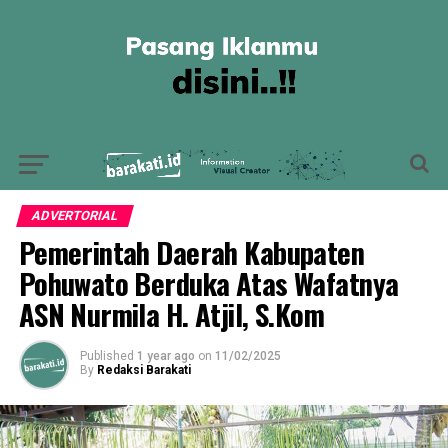
ADVERTORIAL
Pemerintah Daerah Kabupaten
Pohuwato Berduka Atas Wafatnya
ASN Nurmila H. Atjil, S.Kom
Published
1 year ago
on
11/02/2025
By
Redaksi Barakati