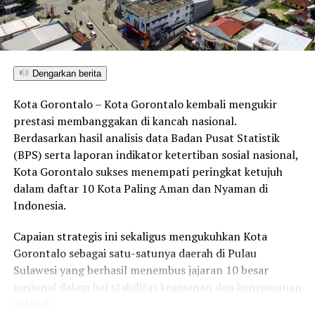
menurun, dedikasi serta kontribusinya terhadap
pelayanan publik tetap diakui dan dihargai oleh rekan-
rekan kerja serta pimpinan daerah.
Dengarkan berita
“Beliau cukup lama berjuang melawan sakit, dan pihak
keluarga telah berupaya semaksimal mungkin untuk
Kota Gorontalo – Kota Gorontalo kembali mengukir
memberikan pengobatan terbaik. Namun, Allah SWT
prestasi membanggakan di kancah nasional.
lebih menyayangi beliau, sehingga pada akhirnya beliau
Berdasarkan hasil analisis data Badan Pusat Statistik
harus meninggalkan kita semua. Hari ini, kita bersama-
(BPS) serta laporan indikator ketertiban sosial nasional,
sama mengantarkan almarhumah ke tempat
Kota Gorontalo sukses menempati peringkat ketujuh
peristirahatan terakhirnya,” tambahnya.
dalam daftar 10 Kota Paling Aman dan Nyaman di
Indonesia.
Di akhir sambutannya, Wakil Bupati Suharsi Igirisa
mengajak seluruh pelayat yang hadir untuk mendoakan
Capaian strategis ini sekaligus mengukuhkan Kota
almarhumah Nurmila Atjil agar mendapatkan tempat
Gorontalo sebagai satu-satunya daerah di Pulau
terbaik di sisi Allah SWT.
Sulawesi yang berhasil menembus jajaran 10 besar
nasional dalam hal stabilitas keamanan dan kenyamanan
“Semoga segala salah dan khilaf beliau diampuni, amal
wilayah.
ibadahnya diterima, dan kuburnya dilapangkan serta