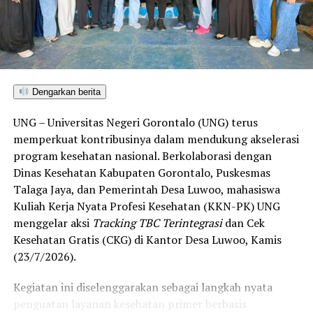
ditetapkan dan mengantarkan Kota Gorontalo menjadi
satu-satunya daerah di wilayah tersebut yang
menembus kategori “Unggul”. Sementara kabupaten lain
di Gorontalo masih berada pada kategori “Berkembang”
hingga menuju “Unggul”.
Dengarkan berita
“Alhamdulillah, nilai IKAD Kota Gorontalo tercatat yang
UNG – Universitas Negeri Gorontalo (UNG) terus
tertinggi di kawasan SulutGo sebagaimana dipaparkan
memperkuat kontribusinya dalam mendukung akselerasi
dalam Rakorwil TPAKD,” ungkap Wawali Indra Gobel
program kesehatan nasional. Berkolaborasi dengan
usai kegiatan.
Dinas Kesehatan Kabupaten Gorontalo, Puskesmas
Talaga Jaya, dan Pemerintah Desa Luwoo, mahasiswa
Indra menambahkan, skor IKAD ini membuktikan bahwa
Kuliah Kerja Nyata Profesi Kesehatan (KKN-PK) UNG
tingkat keterjangkauan, pemanfaatan, serta inklusivitas
menggelar aksi
Tracking TBC Terintegrasi
dan Cek
layanan keuangan bagi masyarakat di Kota Gorontalo
Kesehatan Gratis (CKG) di Kantor Desa Luwoo, Kamis
berada di posisi terdepan.
(23/7/2026).
Predikat “Unggul” yang diraih Pemerintahan AIR
Kegiatan ini diselenggarakan sebagai langkah nyata
menjadi indikator kuat atas keberhasilan pemerintah
penguatan layanan kesehatan primer berbasis
daerah dalam mendorong masyarakat agar makin