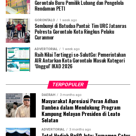
Penyuluhan difokuskan pada pemahaman mekanisme
Gorontalo Buru Pemilik Lubang dan Pengelola
Rendaman PETI
penularan, pengenalan gejala awal, pentingnya
pemeriksaan Dahak/TCM, kepatuhan minum obat
GORONTALO
1 week ago
hingga tuntas, serta pengikisan stigma negatif terhadap
Sembunyi di Batudaa Pantai: Tim URC Jatanras
penyintas TBC di lingkungan warga.
Polresta Gorontalo Kota Ringkus Pelaku
Curanmor
“Literasi kesehatan warga adalah fondasi utama dalam
ADVERTORIAL
1 week ago
memutus rantai penularan TBC. Kami berupaya
Raih Nilai Tertinggi se-SulutGo: Pemerintahan
menyampaikan edukasi yang persuasif dan mudah
AIR Antarkan Kota Gorontalo Masuk Kategori
‘Unggul’ IKAD 2026
dipahami agar warga tidak ragu melakukan pemeriksaan
apabila mengalami gejala batuk berkepanjangan,”
terang Taufik.
TERPOPULER
Selain skrining TBC, mahasiswa turut mendampingi
DAERAH
3 months ago
Masyarakat Apresiasi Peran Adhan
nakes Puskesmas Talaga Jaya dalam memberikan
Dambea dalam Mendukung Program
pelayanan Cek Kesehatan Gratis (CKG), meliputi
Kampung Nelayan Presiden di Leato
pengukuran tekanan darah, cek kadar gula darah, dan
Selatan
penapisan faktor risiko penyakit tidak menular (PTM)
sebagai upaya promotif-preventif.
ADVERTORIAL
3 months ago
Total Hadiah Rp60 Juta: Turnamen Catur