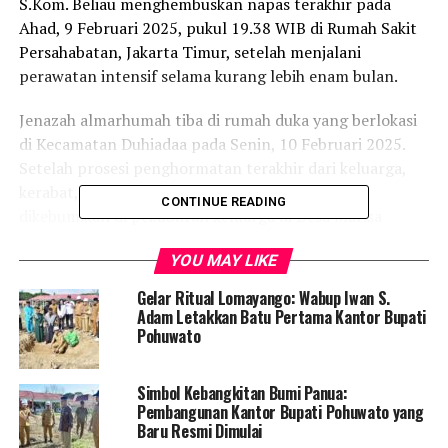
S.Kom. Beliau menghembuskan napas terakhir pada
Ahad, 9 Februari 2025, pukul 19.38 WIB di Rumah Sakit
Persahabatan, Jakarta Timur, setelah menjalani
perawatan intensif selama kurang lebih enam bulan.
Jenazah almarhumah tiba di rumah duka yang berlokasi
di Kecamatan Duhiadaa pada Senin, 10 Februari 2025.
Setelah prosesi penghormatan terakhir dari keluarga,
kerabat, serta rekan-rekan sejawatnya, jenazah
CONTINUE READING
dikebumikan di pekuburan keluarga di Desa Marisa
Selatan, Kecamatan Marisa, Kabupaten Pohuwato.
YOU MAY LIKE
Almarhumah meninggalkan seorang suami dan dua
orang anak.
Gelar Ritual Lomayango: Wabup Iwan S.
Adam Letakkan Batu Pertama Kantor Bupati
Dalam kesempatan penuh haru tersebut, Bupati
Pohuwato
Pohuwato, Saipul A. Mbuinga, turut hadir dalam prosesi
pemakaman dan menyampaikan sambutan mewakili
Simbol Kebangkitan Bumi Panua:
keluarga. Dalam sambutannya, beliau mengucapkan
Pembangunan Kantor Bupati Pohuwato yang
terima kasih yang mendalam kepada para dokter dan
Baru Resmi Dimulai