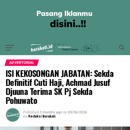
ADVERTORIAL
ISI KEKOSONGAN JABATAN: Sekda
Definitif Cuti Haji, Achmad Jusuf
Djuuna Terima SK Pj Sekda
Pohuwato
Published
2 months ago
on
09/06/2026
By
Redaksi Barakati