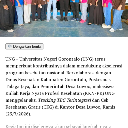
seluruh kabupaten/kota di Provinsi Gorontalo maupun
Sulawesi Utara. Skor ini melampaui target yang
ditetapkan dan mengantarkan Kota Gorontalo menjadi
satu-satunya daerah di wilayah tersebut yang
menembus kategori “Unggul”. Sementara kabupaten lain
di Gorontalo masih berada pada kategori “Berkembang”
hingga menuju “Unggul”.
Dengarkan berita
“Alhamdulillah, nilai IKAD Kota Gorontalo tercatat yang
UNG – Universitas Negeri Gorontalo (UNG) terus
tertinggi di kawasan SulutGo sebagaimana dipaparkan
memperkuat kontribusinya dalam mendukung akselerasi
dalam Rakorwil TPAKD,” ungkap Wawali Indra Gobel
program kesehatan nasional. Berkolaborasi dengan
usai kegiatan.
Dinas Kesehatan Kabupaten Gorontalo, Puskesmas
Talaga Jaya, dan Pemerintah Desa Luwoo, mahasiswa
Indra menambahkan, skor IKAD ini membuktikan bahwa
Kuliah Kerja Nyata Profesi Kesehatan (KKN-PK) UNG
tingkat keterjangkauan, pemanfaatan, serta inklusivitas
menggelar aksi
Tracking TBC Terintegrasi
dan Cek
layanan keuangan bagi masyarakat di Kota Gorontalo
Kesehatan Gratis (CKG) di Kantor Desa Luwoo, Kamis
berada di posisi terdepan.
(23/7/2026).
Predikat “Unggul” yang diraih Pemerintahan AIR
Kegiatan ini diselenggarakan sebagai langkah nyata
menjadi indikator kuat atas keberhasilan pemerintah