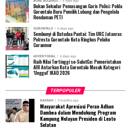
BONE BOLANGO
6 days ago
Bukan Sekadar Pemasangan Garis Polisi: Polda
Penyuluhan difokuskan pada pemahaman mekanisme
Gorontalo Buru Pemilik Lubang dan Pengelola
Rendaman PETI
penularan, pengenalan gejala awal, pentingnya
pemeriksaan Dahak/TCM, kepatuhan minum obat
GORONTALO
6 days ago
hingga tuntas, serta pengikisan stigma negatif terhadap
Sembunyi di Batudaa Pantai: Tim URC Jatanras
penyintas TBC di lingkungan warga.
Polresta Gorontalo Kota Ringkus Pelaku
Curanmor
“Literasi kesehatan warga adalah fondasi utama dalam
ADVERTORIAL
6 days ago
memutus rantai penularan TBC. Kami berupaya
Raih Nilai Tertinggi se-SulutGo: Pemerintahan
menyampaikan edukasi yang persuasif dan mudah
AIR Antarkan Kota Gorontalo Masuk Kategori
‘Unggul’ IKAD 2026
dipahami agar warga tidak ragu melakukan pemeriksaan
apabila mengalami gejala batuk berkepanjangan,”
terang Taufik.
TERPOPULER
Selain skrining TBC, mahasiswa turut mendampingi
DAERAH
3 months ago
Masyarakat Apresiasi Peran Adhan
nakes Puskesmas Talaga Jaya dalam memberikan
Dambea dalam Mendukung Program
pelayanan Cek Kesehatan Gratis (CKG), meliputi
Kampung Nelayan Presiden di Leato
pengukuran tekanan darah, cek kadar gula darah, dan
Selatan
penapisan faktor risiko penyakit tidak menular (PTM)