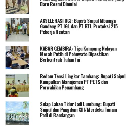
Gorontalo Nomor 800.1.3/BKPSDM/1063/V/2026
Baru Resmi Dimulai
tertanggal 22 Mei 2026. Merujuk pada aturan tersebut,
masa penugasan Pj Sekda dihitung mulai 3 Juni 2026
AKSELERASI UCJ: Bupati Saipul Mbuinga
hingga Sekda definitif selesai menjalani cuti, dengan
Gandeng PT IGL dan PT BTL Proteksi 215
jangka waktu paling lama tiga bulan.
Pekerja Rentan
Bupati Pohuwato, Saipul A. Mbuinga, menjelaskan
KABAR GEMBIRA: Tiga Kampung Nelayan
bahwa langkah taktis ini wajib dilakukan untuk menjaga
Merah Putih di Pohuwato Dipastikan
stabilitas administrasi dan tata kelola pemerintahan.
Berkontrak Tahun Ini
Pasalnya, Sekda definitif saat ini sedang mengambil hak
cuti tahunan untuk menunaikan ibadah haji di Tanah
Redam Tensi Lingkar Tambang: Bupati Saipul
Suci Makkah.
Kumpulkan Manajemen PT PETS dan
Perwakilan Penambang
“Penetapan Penjabat Sekretaris Daerah ini dilakukan
agar pelaksanaan tugas pemerintahan, koordinasi
Sulap Lahan Tidur Jadi Lumbung: Bupati
antarperangkat daerah, serta pelayanan kepada
Saipul dan Pangdam XIII/Merdeka Tanam
masyarakat tetap berjalan dengan baik dan optimal.
Padi di Randangan
Karena itu, diperlukan pejabat yang memiliki
kewenangan penuh untuk mengoordinasikan seluruh