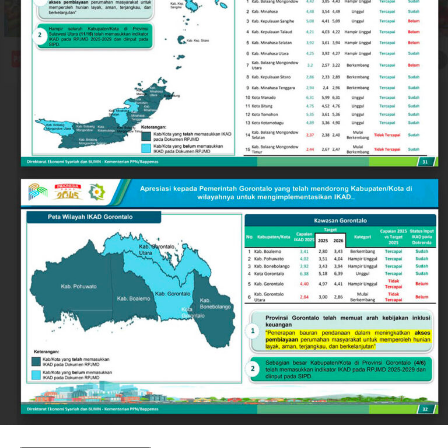
ideal sebagai destinasi investasi, pusat pendidikan,
maupun kawasan hunian yang aman bagi warga lokal
dan pendatang.
Keberhasilan ini tidak terlepas dari langkah strategis
Pemerintah Kota Gorontalo di bawah kepemimpinan
Wali Kota Adhan Dambea. Salah satu pilar utamanya
adalah penguatan nilai-nilai toleransi antarumat
beragama secara inklusif.
Wali Kota Adhan Dambea menegaskan komitmennya
untuk menjadi mengayom bagi seluruh lapisan
masyarakat tanpa membedakan latar belakang agama.
Komitmen ini diwujudkan lewat dukungan nyata
terhadap berbagai agenda keagamaan, termasuk bagi
kelompok minoritas.
Selain pengukuhan nilai toleransi, kondusivitas daerah
turut ditopang oleh tindakan tegas Pemkot Gorontalo