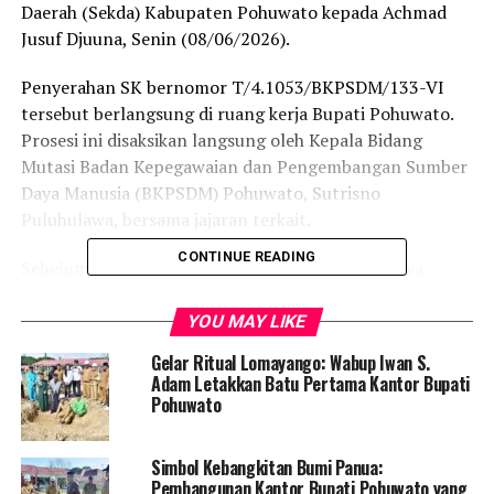
Daerah (Sekda) Kabupaten Pohuwato kepada Achmad
Jusuf Djuuna, Senin (08/06/2026).
Penyerahan SK bernomor T/4.1053/BKPSDM/133-VI
tersebut berlangsung di ruang kerja Bupati Pohuwato.
Prosesi ini disaksikan langsung oleh Kepala Bidang
Mutasi Badan Kepegawaian dan Pengembangan Sumber
Daya Manusia (BKPSDM) Pohuwato, Sutrisno
Puluhulawa, bersama jajaran terkait.
CONTINUE READING
Sebelumnya, Achmad Jusuf Djuuna telah dipercaya
mengemban amanah sebagai Pelaksana Harian (Plh)
Sekda Pohuwato. Seiring berakhirnya masa tugas sebagai
YOU MAY LIKE
Plh, pemerintah daerah bergerak cepat menetapkannya
Gelar Ritual Lomayango: Wabup Iwan S.
sebagai Penjabat Sekda guna memberikan legalitas
Adam Letakkan Batu Pertama Kantor Bupati
kewenangan yang lebih kuat dalam memimpin birokrasi.
Pohuwato
Mekanisme penunjukan ini telah mengantongi restu dari
Simbol Kebangkitan Bumi Panua:
Pemerintah Provinsi lewat Surat Persetujuan Gubernur
Pembangunan Kantor Bupati Pohuwato yang