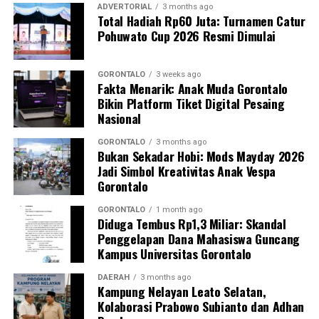
sebagai upaya promotif-preventif.
ADVERTORIAL
3 months ago
Total Hadiah Rp60 Juta: Turnamen Catur
Pohuwato Cup 2026 Resmi Dimulai
Perwakilan DPL KKN-PK, Dr. dr. Vivien Novarina A.
Kasim, M.Kes., menegaskan bahwa keterlibatan
mahasiswa merupakan bentuk perwujudan Tri Dharma
GORONTALO
3 weeks ago
Fakta Menarik: Anak Muda Gorontalo
Perguruan Tinggi dalam mengawal transformasi
Bikin Platform Tiket Digital Pesaing
layanan kesehatan primer.
Nasional
“Kehadiran mahasiswa mempercepat jangkauan skema
GORONTALO
3 months ago
Bukan Sekadar Hobi: Mods Mayday 2026
active case finding
TBC yang dicanangkan pemerintah.
Jadi Simbol Kreativitas Anak Vespa
Sinergi multisektor antara perguruan tinggi, dinas
Gorontalo
kesehatan, puskesmas, dan pemerintah desa seperti
inilah yang menjadi kunci sukses pembentukan
GORONTALO
1 month ago
Diduga Tembus Rp1,3 Miliar: Skandal
masyarakat sadar sehat,” jelas Dr. Vivien.
Penggelapan Dana Mahasiswa Guncang
Kampus Universitas Gorontalo
Masyarakat Desa Luwoo menyambut antusias agenda
terpadu ini. Ratusan warga memanfaatkan layanan
DAERAH
3 months ago
Kampung Nelayan Leato Selatan,
pemeriksaan kesehatan gratis sekaligus berkonsultasi
Kolaborasi Prabowo Subianto dan Adhan
mengenai pola hidup bersih dan sehat (PHBS)