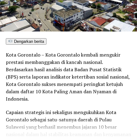
mengendurkan kedisiplinan, menjaga loyalitas, dan
merapatkan barisan dalam menyukseskan program
daerah.
“Momentum ini hendaknya menjadi penguat bagi
seluruh jajaran pemerintah daerah untuk terus
Dengarkan berita
meningkatkan kinerja, menjaga kebersamaan, dan
memberikan pelayanan terbaik kepada masyarakat. Mari
Kota Gorontalo – Kota Gorontalo kembali mengukir
kita bekerja dengan penuh tanggung jawab demi
prestasi membanggakan di kancah nasional.
kemajuan Kabupaten Pohuwato,” kunci Bupati Saipul.
Berdasarkan hasil analisis data Badan Pusat Statistik
(BPS) serta laporan indikator ketertiban sosial nasional,
Kota Gorontalo sukses menempati peringkat ketujuh
RELATED TOPICS:
ACHMAD JUSUF DJUUNA
dalam daftar 10 Kota Paling Aman dan Nyaman di
ADMINISTRASI PEMERINTAHAN
ASN KABUPATEN POHUWATO
Indonesia.
BERITA POHUWATO
BIROKRASI PEMKAB POHUWATO
BKPSDM POHUWATO
CUTI HAJI SEKDA POHUWATO
INFO HUKUM POHUWATO
MUTASI JABATAN POHUWATO
Capaian strategis ini sekaligus mengukuhkan Kota
PELAYANAN PUBLIK POHUWATO
Gorontalo sebagai satu-satunya daerah di Pulau
PERSETUJUAN GUBERNUR GORONTALO
PJ SEKDA POHUWATO
SAIPUL MBUINGA
SK PENJABAT SEKDA
Sulawesi yang berhasil menembus jajaran 10 besar
SUTRISNO PULUHULAWA
nasional dalam hal stabilitas keamanan dan kenyamanan