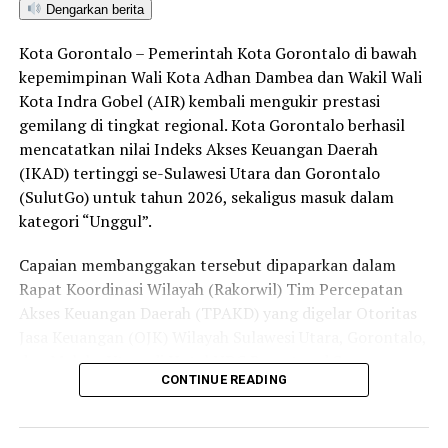
bersama aparat penegak hukum dalam memberantas
Dengarkan berita
peredaran minuman keras (miras). Penindakan dilakukan
Kota Gorontalo – Pemerintah Kota Gorontalo di bawah
secara menyeluruh, tidak hanya menyasar pengecer
kepemimpinan Wali Kota Adhan Dambea dan Wakil Wali
skala kecil tetapi juga distributor dan toko-toko besar
Kota Indra Gobel (AIR) kembali mengukir prestasi
yang melanggar aturan.
gemilang di tingkat regional. Kota Gorontalo berhasil
Dalam daftar pemeringkatan nasional tersebut, Kota
mencatatkan nilai Indeks Akses Keuangan Daerah
Denpasar menempati posisi puncak dengan tingkat rasa
(IKAD) tertinggi se-Sulawesi Utara dan Gorontalo
aman masyarakat melebihi 81 persen, disusul oleh Kota
(SulutGo) untuk tahun 2026, sekaligus masuk dalam
Yogyakarta, Surakarta, Semarang, Magelang, dan
kategori “Unggul”.
Salatiga.
Capaian membanggakan tersebut dipaparkan dalam
Kota Gorontalo yang berada di urutan ketujuh berhasil
Rapat Koordinasi Wilayah (Rakorwil) Tim Percepatan
mengungguli sejumlah kota berkembang lainnya di
Akses Keuangan Daerah (TPAKD) yang digelar Otoritas
Indonesia, seperti Batam, Tanjung Pinang, dan
Jasa Keuangan (OJK) Wilayah Sulawesi Utara, Gorontalo,
Singkawang. Capaian ini menjadi bukti konkret bahwa
dan Maluku Utara di Hotel NDC Resort and Spa,
CONTINUE READING
Kota Gorontalo terus bertransformasi menjadi daerah
Manado, Sulawesi Utara, Rabu (29/7/2026).
yang aman, nyaman, dan ramah bagi semua.
Delegasi Pemkot Gorontalo dipimpin langsung oleh