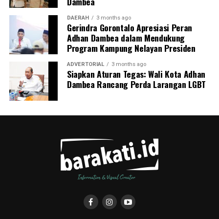
Dambea
pencegahan tuberkulosis.
DAERAH
3 months ago
Gerindra Gorontalo Apresiasi Peran
Adhan Dambea dalam Mendukung
Program Kampung Nelayan Presiden
ADVERTORIAL
3 months ago
Siapkan Aturan Tegas: Wali Kota Adhan
Dambea Rancang Perda Larangan LGBT