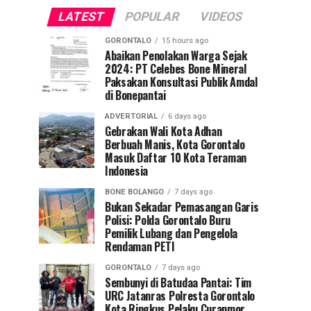
LATEST
POPULAR
VIDEOS
GORONTALO
15 hours ago
Abaikan Penolakan Warga Sejak
2024: PT Celebes Bone Mineral
Paksakan Konsultasi Publik Amdal
di Bonepantai
ADVERTORIAL
6 days ago
Gebrakan Wali Kota Adhan
Berbuah Manis, Kota Gorontalo
Masuk Daftar 10 Kota Teraman
Indonesia
BONE BOLANGO
7 days ago
Bukan Sekadar Pemasangan Garis
Polisi: Polda Gorontalo Buru
Pemilik Lubang dan Pengelola
Rendaman PETI
GORONTALO
7 days ago
Sembunyi di Batudaa Pantai: Tim
URC Jatanras Polresta Gorontalo
Kota Ringkus Pelaku Curanmor