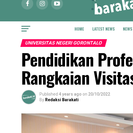
HOME
LATEST NEWS
NEWS
UNIVERSITAS NEGERI GORONTALO
Pendidikan Profe
Rangkaian Visitas
Published
4 years ago
on
20/10/2022
By
Redaksi Barakati