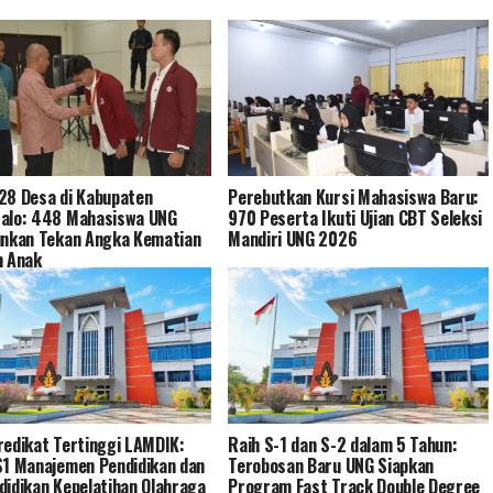
28 Desa di Kabupaten
Perebutkan Kursi Mahasiswa Baru:
alo: 448 Mahasiswa UNG
970 Peserta Ikuti Ujian CBT Seleksi
unkan Tekan Angka Kematian
Mandiri UNG 2026
n Anak
redikat Tertinggi LAMDIK:
Raih S-1 dan S-2 dalam 5 Tahun:
S1 Manajemen Pendidikan dan
Terobosan Baru UNG Siapkan
didikan Kepelatihan Olahraga
Program Fast Track Double Degree