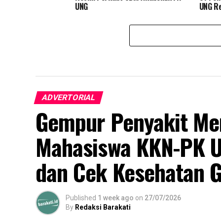
UNG
UNG Re
ADVERTORIAL
Gempur Penyakit Men
Mahasiswa KKN-PK U
dan Cek Kesehatan G
Published
1 week ago
on
27/07/2026
By
Redaksi Barakati