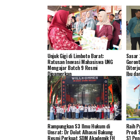
Unjuk Gigi di Limboto Barat:
Sasar 
Ratusan Inovasi Mahasiswa UNG
Goront
Mengajar Batch 9 Resmi
Diterj
Dipamerkan
Ibu da
Rampungkan S3 Ilmu Hukum di
Raih P
Unsrat: Dr Dolot Alhasni Bakung
Prodi 
Resmi Perkuat SDM Akademik FH
S1 Pen