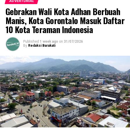
ADVERTORIAL
Gebrakan Wali Kota Adhan Berbuah
“Dengan langkah – langkah teknis kita akan giatkan
Manis, Kota Gorontalo Masuk Daftar
kembali pengumpulan dana baznas ini, dan ini
merupakan penilaian kinerja Bupati Gorontalo bagi OPD
10 Kota Teraman Indonesia
dan camat agar bisa meningkatkan pendapatan basnaz”,
tandas Hadijah.
Published
1 week ago
on
31/07/2026
By
Redaksi Barakati
RELATED TOPICS:
UP NEXT
Pemkab Gorontalo Serahkan Usulan Ranperda Anggaran
Tahun 2020
DON'T MISS
Penyuluh Pertanian Kabgor Dilatih Pengembangan
Komoditas Strategis Nasional