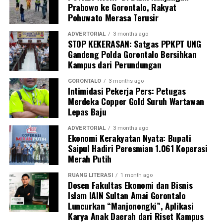
Prabowo ke Gorontalo, Rakyat
Perguruan Tinggi dalam mengawal transformasi
Pohuwato Merasa Terusir
layanan kesehatan primer.
ADVERTORIAL
3 months ago
“Kehadiran mahasiswa mempercepat jangkauan skema
STOP KEKERASAN: Satgas PPKPT UNG
Gandeng Polda Gorontalo Bersihkan
active case finding
TBC yang dicanangkan pemerintah.
Kampus dari Perundungan
Sinergi multisektor antara perguruan tinggi, dinas
kesehatan, puskesmas, dan pemerintah desa seperti
GORONTALO
3 months ago
Intimidasi Pekerja Pers: Petugas
inilah yang menjadi kunci sukses pembentukan
Merdeka Copper Gold Suruh Wartawan
masyarakat sadar sehat,” jelas Dr. Vivien.
Lepas Baju
Masyarakat Desa Luwoo menyambut antusias agenda
ADVERTORIAL
3 months ago
terpadu ini. Ratusan warga memanfaatkan layanan
Ekonomi Kerakyatan Nyata: Bupati
Saipul Hadiri Peresmian 1.061 Koperasi
pemeriksaan kesehatan gratis sekaligus berkonsultasi
Merah Putih
mengenai pola hidup bersih dan sehat (PHBS)
pencegahan tuberkulosis.
RUANG LITERASI
1 month ago
Dosen Fakultas Ekonomi dan Bisnis
Islam IAIN Sultan Amai Gorontalo
Luncurkan “Manjonongki”, Aplikasi
Karya Anak Daerah dari Riset Kampus