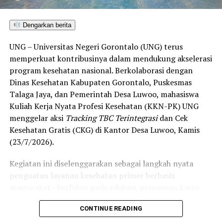
di Gorontalo masih berada pada kategori “Berkembang”
hingga menuju “Unggul”.
Dengarkan berita
“Alhamdulillah, nilai IKAD Kota Gorontalo tercatat yang
UNG – Universitas Negeri Gorontalo (UNG) terus
tertinggi di kawasan SulutGo sebagaimana dipaparkan
memperkuat kontribusinya dalam mendukung akselerasi
dalam Rakorwil TPAKD,” ungkap Wawali Indra Gobel
program kesehatan nasional. Berkolaborasi dengan
usai kegiatan.
Dinas Kesehatan Kabupaten Gorontalo, Puskesmas
Talaga Jaya, dan Pemerintah Desa Luwoo, mahasiswa
Indra menambahkan, skor IKAD ini membuktikan bahwa
Kuliah Kerja Nyata Profesi Kesehatan (KKN-PK) UNG
tingkat keterjangkauan, pemanfaatan, serta inklusivitas
menggelar aksi
Tracking TBC Terintegrasi
dan Cek
layanan keuangan bagi masyarakat di Kota Gorontalo
Kesehatan Gratis (CKG) di Kantor Desa Luwoo, Kamis
berada di posisi terdepan.
(23/7/2026).
Predikat “Unggul” yang diraih Pemerintahan AIR
Kegiatan ini diselenggarakan sebagai langkah nyata
menjadi indikator kuat atas keberhasilan pemerintah
penguatan layanan kesehatan primer berbasis
daerah dalam mendorong masyarakat agar makin
masyarakat—berfokus pada edukasi, penemuan kasus
mudah, merata, dan aman dalam mengakses berbagai
(
case finding
), deteksi dini, serta pemutusan rantai
fasilitas jasa keuangan yang berkelanjutan.
CONTINUE READING
penularan tuberkulosis (TBC) yang masih menjadi salah