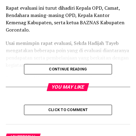
Rapat evaluasi ini turut dihadiri Kepala OPD, Camat,
Bendahara masing-masing OPD, Kepala Kantor
Kemenag Kabupaten, serta ketua BAZNAS Kabupaten
Gorontalo.
Usai memimpin rapat evaluasi, Sekda Hadijah Tayeb
mengatakan beberapa poin yang di evaluasi diantaranya
pendapatan serta pembelanjaan yang berkaitan dengan
kegiatan Baznas.
CONTINUE READING
“Insya ALLAH hasil rapat evaluasi ini akan menjadi
acuan pemerintah daerah untuk melakukan kegiatan
YOU MAY LIKE
melalui baznas ini tahun 2020 dan tentunya bisa
maksimal perolehan baznas dari masing-masing OPD
dan Camat dalam membantu kaum dhuafa. Ujarnya.
CLICK TO COMMENT
Sekda juga mengatakan, untuk dana baznas perbulannya
masih berkisar kurang lebih 160 hingga 200 juta rupiah,
ini perlu ditingkatkan lagi.