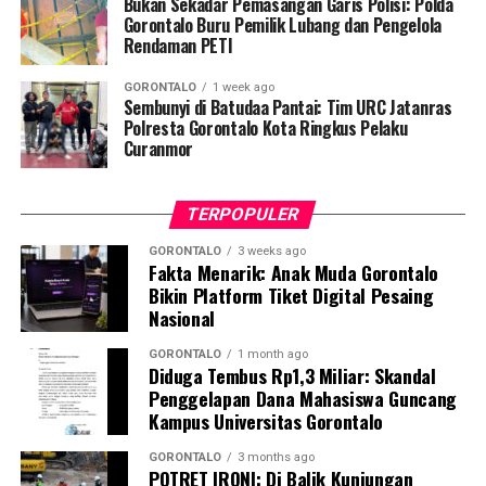
Bukan Sekadar Pemasangan Garis Polisi: Polda
penyintas TBC di lingkungan warga.
Gorontalo Buru Pemilik Lubang dan Pengelola
Rendaman PETI
“Literasi kesehatan warga adalah fondasi utama dalam
GORONTALO
1 week ago
memutus rantai penularan TBC. Kami berupaya
Sembunyi di Batudaa Pantai: Tim URC Jatanras
menyampaikan edukasi yang persuasif dan mudah
Polresta Gorontalo Kota Ringkus Pelaku
Curanmor
dipahami agar warga tidak ragu melakukan pemeriksaan
apabila mengalami gejala batuk berkepanjangan,”
terang Taufik.
TERPOPULER
Selain skrining TBC, mahasiswa turut mendampingi
GORONTALO
3 weeks ago
Fakta Menarik: Anak Muda Gorontalo
nakes Puskesmas Talaga Jaya dalam memberikan
Bikin Platform Tiket Digital Pesaing
pelayanan Cek Kesehatan Gratis (CKG), meliputi
Nasional
pengukuran tekanan darah, cek kadar gula darah, dan
penapisan faktor risiko penyakit tidak menular (PTM)
GORONTALO
1 month ago
Diduga Tembus Rp1,3 Miliar: Skandal
sebagai upaya promotif-preventif.
Penggelapan Dana Mahasiswa Guncang
Kampus Universitas Gorontalo
Perwakilan DPL KKN-PK, Dr. dr. Vivien Novarina A.
Kasim, M.Kes., menegaskan bahwa keterlibatan
GORONTALO
3 months ago
POTRET IRONI: Di Balik Kunjungan
mahasiswa merupakan bentuk perwujudan Tri Dharma