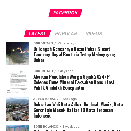
satu tantangan kesehatan terbesar di Indonesia.
FACEBOOK
Pelaksanaan program ini didampingi secara langsung
oleh tim Dosen Pembimbing Lapangan (DPL) KKN-PK
Desa Luwoo, yakni Dr. dr. Vivien Novarina A. Kasim,
LATEST
POPULAR
VIDEOS
M.Kes., dr. Siti Rakhmatia P. Th. Kum, M.Biomed., Ns. Nur
Ayun R. Yusuf, S.Kep., M.Kep., dan Ns. Sartika, S.Kep.,
GORONTALO
52 mins ago
M.Kep. Pendampingan akademis ini memastikan seluruh
Di Tengah Gencarnya Razia Polisi: Siasat
Tambang Ilegal Buntulia Tetap Melenggang
alur intervensi medis dan edukasi berjalan sesuai standar
Bebas
prosedur operasional.
GORONTALO
3 days ago
Koordinator Desa KKN-PK UNG Desa Luwoo, Taufik
Abaikan Penolakan Warga Sejak 2024: PT
Celebes Bone Mineral Paksakan Konsultasi
Mohamad Nur, menyampaikan bahwa selain mengawal
Publik Amdal di Bonepantai
teknis pelayanan medis, mahasiswa bertindak sebagai
edukator kesehatan masyarakat.
ADVERTORIAL
1 week ago
Gebrakan Wali Kota Adhan Berbuah Manis, Kota
Penyuluhan difokuskan pada pemahaman mekanisme
Gorontalo Masuk Daftar 10 Kota Teraman
Indonesia
penularan, pengenalan gejala awal, pentingnya
pemeriksaan Dahak/TCM, kepatuhan minum obat
BONE BOLANGO
1 week ago
hingga tuntas, serta pengikisan stigma negatif terhadap