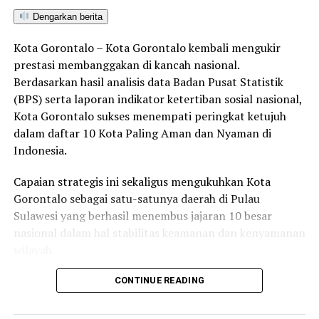
Dengarkan berita
Kota Gorontalo – Kota Gorontalo kembali mengukir
prestasi membanggakan di kancah nasional.
Berdasarkan hasil analisis data Badan Pusat Statistik
(BPS) serta laporan indikator ketertiban sosial nasional,
Kota Gorontalo sukses menempati peringkat ketujuh
dalam daftar 10 Kota Paling Aman dan Nyaman di
Indonesia.
Capaian strategis ini sekaligus mengukuhkan Kota
Gorontalo sebagai satu-satunya daerah di Pulau
Sulawesi yang berhasil menembus jajaran 10 besar
nasional dalam hal stabilitas keamanan dan kenyamanan
wilayah.
Sebagai pusat pemerintahan, pertumbuhan ekonomi,
CONTINUE READING
perdagangan, jasa, serta pendidikan di kawasan Teluk
Tomini, Kota Gorontalo terbukti mampu menjaga