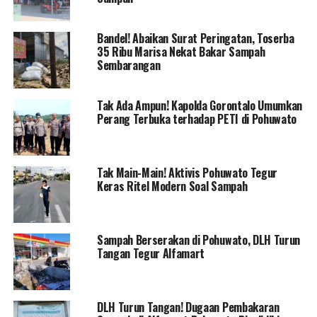
“Terima kasih atas informasinya, pak,” ujar Kapolres
Pohuwato AKBP Winarno melalui pesan singkat
Bandel! Abaikan Surat Peringatan, Toserba
WhatsApp.
35 Ribu Marisa Nekat Bakar Sampah
Sembarangan
Kerusakan lingkungan sebelumnya telah menjadi
sorotan aktifis lingkungan seperti Harson Ali dari
Tak Ada Ampun! Kapolda Gorontalo Umumkan
Lembaga Aliansi Indonesia (LAI). Dia menyatakan
Perang Terbuka terhadap PETI di Pohuwato
kekecewaannya atas situasi tersebut, dengan menyoroti
kerusakan yang terjadi di wilayah Kabupaten Pohuwato.
Tak Main-Main! Aktivis Pohuwato Tegur
“Saat tim kami turun ke lapangan, jelas terlihat
Keras Ritel Modern Soal Sampah
kerusakan lingkungan yang memprihatinkan di
beberapa wilayah,” ujar Harson, Kamis (24/01/24),
beberapa waktu lalu.
Sampah Berserakan di Pohuwato, DLH Turun
Tangan Tegur Alfamart
Meskipun di beberapa wilayah seperti Desa Balayo, tim
gabungan Dinas Lingkungan Hidup (DLH) dan Kesatuan
Pengelolaan Hutan (KPH) tidak menemukan aktivitas
alat berat, namun bukti kerusakan lingkungan tetap
DLH Turun Tangan! Dugaan Pembakaran