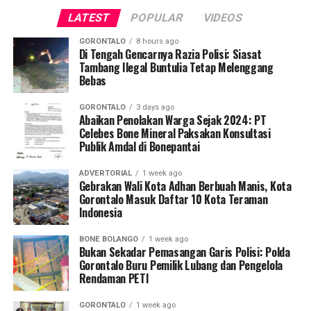
petugas menyisir dan menyelidiki lokasi penampungan
LATEST
POPULAR
VIDEOS
serta rendaman pengolahan material emas di kawasan
tersebut.
GORONTALO
8 hours ago
Di Tengah Gencarnya Razia Polisi: Siasat
Tambang Ilegal Buntulia Tetap Melenggang
“Langkah penyegelan ini bertujuan untuk mendukung
Bebas
proses penegakan hukum secara tuntas terhadap
praktik PETI di wilayah Kabupaten Bone Bolango,” tegas
GORONTALO
3 days ago
Kombes Pol. Maruly Pardede.
Abaikan Penolakan Warga Sejak 2024: PT
Celebes Bone Mineral Paksakan Konsultasi
Publik Amdal di Bonepantai
Dari hasil penyisiran di Tempat Kejadian Perkara (TKP),
tim gabungan mengamankan sejumlah barang bukti
ADVERTORIAL
1 week ago
operasional, meliputi dua karung material batu galian,
Gebrakan Wali Kota Adhan Berbuah Manis, Kota
dua buah pipa karbon, tiga mata bor
jet hammer
, serta
Gorontalo Masuk Daftar 10 Kota Teraman
Indonesia
satu buah mangkuk plastik warna biru.
BONE BOLANGO
1 week ago
Selain menyegel lubang tambang dan mengamankan
Bukan Sekadar Pemasangan Garis Polisi: Polda
barang bukti material serta alat pengolahan, petugas
Gorontalo Buru Pemilik Lubang dan Pengelola
Rendaman PETI
turut menempelkan surat imbauan tertulis di sekitar
area penambangan agar tidak ada lagi aktivitas ilegal
GORONTALO
1 week ago