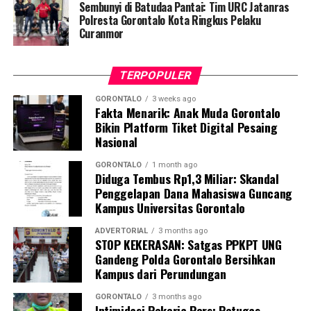
yang berlangsung.
Sembunyi di Batudaa Pantai: Tim URC Jatanras
Polresta Gorontalo Kota Ringkus Pelaku
Kendati saat tim tiba di lokasi tidak ditemukan adanya
Curanmor
aktivitas penambangan yang tengah berjalan, seluruh
rangkaian kegiatan penyelidikan berlangsung aman,
TERPOPULER
kondusif, dan tanpa hambatan.
GORONTALO
3 weeks ago
Fakta Menarik: Anak Muda Gorontalo
Kombes Pol. Maruly menegaskan, Polda Gorontalo tidak
Bikin Platform Tiket Digital Pesaing
akan berhenti pada tindakan penyegelan semata.
Nasional
Pihaknya kini tengah melakukan penelusuran mendalam
terhadap pihak-pihak yang terafiliasi dengan aktivitas
GORONTALO
1 month ago
Diduga Tembus Rp1,3 Miliar: Skandal
tambang ilegal tersebut.
Penggelapan Dana Mahasiswa Guncang
Kampus Universitas Gorontalo
“Sebagai tindak lanjut, Ditreskrimsus Polda Gorontalo
akan menelusuri seluruh pihak yang terlibat, mulai dari
ADVERTORIAL
3 months ago
pemilik lubang tambang, para pekerja di lapangan,
STOP KEKERASAN: Satgas PPKPT UNG
Gandeng Polda Gorontalo Bersihkan
hingga pengelola tempat rendaman material,” pungkas
Kampus dari Perundungan
Maruly.
GORONTALO
3 months ago
Intimidasi Pekerja Pers: Petugas