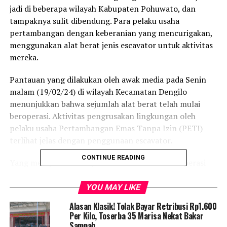
jadi di beberapa wilayah Kabupaten Pohuwato, dan
tampaknya sulit dibendung. Para pelaku usaha
pertambangan dengan keberanian yang mencurigakan,
menggunakan alat berat jenis escavator untuk aktivitas
mereka.
Pantauan yang dilakukan oleh awak media pada Senin
malam (19/02/24) di wilayah Kecamatan Dengilo
menunjukkan bahwa sejumlah alat berat telah mulai
beroperasi. Aktivitas pengrusakan lingkungan oleh
pelaku usaha Pertambangan Emas Tanpa Izin (PETI)
terlihat jelas dengan penggunaan escavator.
CONTINUE READING
Yang memprihatinkan, escavator tersebut beroperasi
tanpa rasa takut, bahkan jika ditemukan oleh Aparat
Penegak Hukum (APH). Ketika hal ini dilaporkan kepada
YOU MAY LIKE
Kapolres Pohuwato AKBP Winarno, respon yang
Alasan Klasik! Tolak Bayar Retribusi Rp1.600
diberikan pun sangat positif.
Per Kilo, Toserba 35 Marisa Nekat Bakar
Sampah