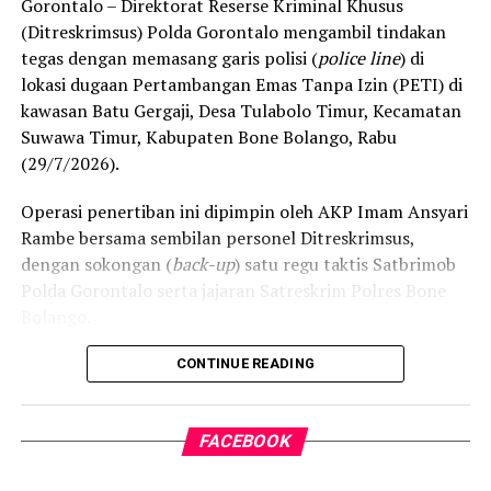
Gorontalo – Direktorat Reserse Kriminal Khusus
berpotensi merusak ekosistem pesisir serta perairan
(Ditreskrimsus) Polda Gorontalo mengambil tindakan
Teluk Tomini, menghancurkan daerah resapan air, dan
tegas dengan memasang garis polisi (
police line
) di
mengancam ruang hidup nelayan serta petani lokal.
lokasi dugaan Pertambangan Emas Tanpa Izin (PETI) di
kawasan Batu Gergaji, Desa Tulabolo Timur, Kecamatan
Rencana konsultasi publik PT CBM diprediksi bakal
Suwawa Timur, Kabupaten Bone Bolango, Rabu
mendapat perlawanan ketat dari koalisi masyarakat sipil
(29/7/2026).
dan warga lintas desa yang bersiap menghadang
masuknya aktivitas pertambangan demi memelihara
Operasi penertiban ini dipimpin oleh AKP Imam Ansyari
kelestarian ruang hidup mereka.
Rambe bersama sembilan personel Ditreskrimsus,
dengan sokongan (
back-up
) satu regu taktis Satbrimob
Polda Gorontalo serta jajaran Satreskrim Polres Bone
Bolango.
Kapolda Gorontalo Irjen Pol. Drs. Widodo, S.H., M.H.
CONTINUE READING
melalui Dirreskrimsus Kombes Pol. Maruly Pardede, S.H.,
S.I.K., M.H. menjelaskan bahwa pemasangan
police line
FACEBOOK
difokuskan pada lubang-lubang yang disinyalir aktif
digunakan untuk penambangan ilegal. Selain itu,