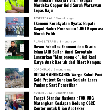
Merdeka Copper Gold Suruh Wartawan
Lepas Baju
ADVERTORIAL
3 months ago
Ekonomi Kerakyatan Nyata: Bupati
Saipul Hadiri Peresmian 1.061 Koperasi
Merah Putih
RUANG LITERASI
1 month ago
Dosen Fakultas Ekonomi dan Bisnis
Islam IAIN Sultan Amai Gorontalo
Luncurkan “Manjonongki”, Aplikasi
Karya Anak Daerah dari Riset Kampus
GORONTALO
3 months ago
DUGAAN ARONGANSI: Warga Sebut Pani
Gold Project Gunakan Senjata Laras
Panjang Saat Penertiban
ADVERTORIAL
3 months ago
Target Standar Nasional: FOK UNG
Matangkan Kesiapan Gedung OSCE
Center untuk Ujian Apoteker