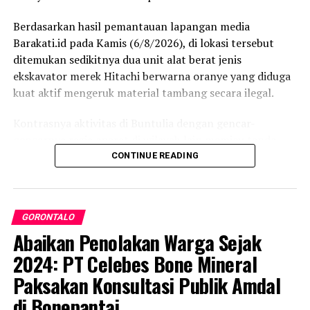
Berdasarkan hasil pemantauan lapangan media
Barakati.id pada Kamis (6/8/2026), di lokasi tersebut
ditemukan sedikitnya dua unit alat berat jenis
ekskavator merek Hitachi berwarna oranye yang diduga
kuat aktif mengeruk material tambang secara ilegal.
Kontrasnya aktivitas di Buntulia dengan gencar-
gencarnya razia aparat di wilayah lain memicu tanda
tanya publik. Pasalnya, meski kepolisian berulang kali
CONTINUE READING
mengamankan ekskavator di sejumlah titik PETI di
Kabupaten Pohuwato, kegiatan di lokasi ini terkesan tak
tersentuh hukum.
GORONTALO
Abaikan Penolakan Warga Sejak
Hasil penelusuran Barakati.id mengungkapkan bahwa
aktivitas pertambangan tanpa izin tersebut diduga
2024: PT Celebes Bone Mineral
dikelola oleh seorang pengusaha lokal berinisial DE alias
Paksakan Konsultasi Publik Amdal
Daeng Edy. Kendati demikian, informasi ini masih
di Bonepantai
memerlukan pembuktian hukum lebih lanjut, dan media