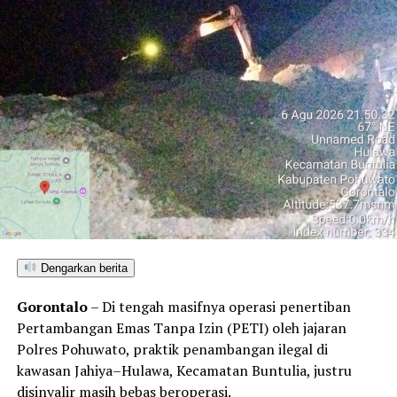
RELATED TOPICS:
DLH POHUWATO
PERUSAKAN LINGKUNGAN
TAMBANG
TAMBANG EMAS
TERBARU
UP NEXT
Sekda Provinsi Gorontalo Panen Melon Golden di Desa
Barakati
DON'T MISS
Bupati Pohuwato Saipul A. Mbuinga Pimpin Pembukaan
TMMD Ke-119: Momentum Kemanunggalan TNI-Rakyat
Menuju Kemajuan Daerah
Dengarkan berita
Gorontalo
– Di tengah masifnya operasi penertiban
Pertambangan Emas Tanpa Izin (PETI) oleh jajaran
Polres Pohuwato, praktik penambangan ilegal di
kawasan Jahiya–Hulawa, Kecamatan Buntulia, justru
disinyalir masih bebas beroperasi.