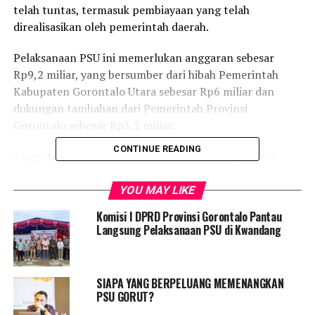
telah tuntas, termasuk pembiayaan yang telah
direalisasikan oleh pemerintah daerah.
Pelaksanaan PSU ini memerlukan anggaran sebesar
Rp9,2 miliar, yang bersumber dari hibah Pemerintah
Kabupaten Gorontalo Utara sebesar Rp6 miliar dan
dukungan tambahan dari Pemerintah Provinsi
Gorontalo sebesar Rp3,2 miliar.
CONTINUE READING
Anggota Komisi I DPRD Provinsi Gorontalo, Femmy
Udoki, menyampaikan apresiasi atas langkah cepat dan
sigap yang diambil oleh pemerintah daerah maupun
YOU MAY LIKE
provinsi dalam memenuhi kebutuhan anggaran PSU di
Komisi I DPRD Provinsi Gorontalo Pantau
tengah situasi efisiensi anggaran.
Langsung Pelaksanaan PSU di Kwandang
“Saya sangat mengapresiasi Pemerintah Kabupaten dan
Pemerintah Provinsi yang telah menunjukkan komitmen
SIAPA YANG BERPELUANG MEMENANGKAN
dalam mendukung kelancaran PSU ini,” ujar Femmy,
PSU GORUT?
Jumat (18/04/2025).