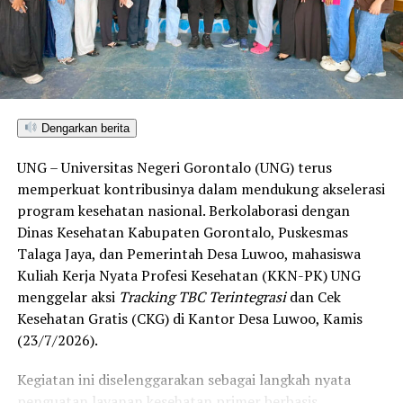
Sulawesi Utara. Skor ini melampaui target yang
ditetapkan dan mengantarkan Kota Gorontalo menjadi
satu-satunya daerah di wilayah tersebut yang
menembus kategori “Unggul”. Sementara kabupaten lain
di Gorontalo masih berada pada kategori “Berkembang”
hingga menuju “Unggul”.
Dengarkan berita
“Alhamdulillah, nilai IKAD Kota Gorontalo tercatat yang
UNG – Universitas Negeri Gorontalo (UNG) terus
tertinggi di kawasan SulutGo sebagaimana dipaparkan
memperkuat kontribusinya dalam mendukung akselerasi
dalam Rakorwil TPAKD,” ungkap Wawali Indra Gobel
program kesehatan nasional. Berkolaborasi dengan
usai kegiatan.
Dinas Kesehatan Kabupaten Gorontalo, Puskesmas
Talaga Jaya, dan Pemerintah Desa Luwoo, mahasiswa
Indra menambahkan, skor IKAD ini membuktikan bahwa
Kuliah Kerja Nyata Profesi Kesehatan (KKN-PK) UNG
tingkat keterjangkauan, pemanfaatan, serta inklusivitas
menggelar aksi
Tracking TBC Terintegrasi
dan Cek
layanan keuangan bagi masyarakat di Kota Gorontalo
Kesehatan Gratis (CKG) di Kantor Desa Luwoo, Kamis
berada di posisi terdepan.
(23/7/2026).
Predikat “Unggul” yang diraih Pemerintahan AIR
Kegiatan ini diselenggarakan sebagai langkah nyata
menjadi indikator kuat atas keberhasilan pemerintah
penguatan layanan kesehatan primer berbasis
daerah dalam mendorong masyarakat agar makin