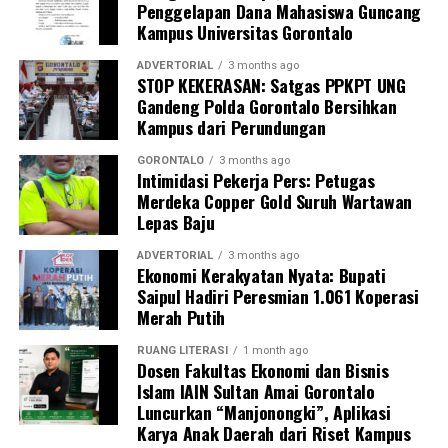
Penggelapan Dana Mahasiswa Guncang
Kampus Universitas Gorontalo
Perwakilan DPL KKN-PK, Dr. dr. Vivien Novarina A.
Kasim, M.Kes., menegaskan bahwa keterlibatan
ADVERTORIAL
3 months ago
STOP KEKERASAN: Satgas PPKPT UNG
mahasiswa merupakan bentuk perwujudan Tri Dharma
Gandeng Polda Gorontalo Bersihkan
Perguruan Tinggi dalam mengawal transformasi
Kampus dari Perundungan
layanan kesehatan primer.
GORONTALO
3 months ago
“Kehadiran mahasiswa mempercepat jangkauan skema
Intimidasi Pekerja Pers: Petugas
Merdeka Copper Gold Suruh Wartawan
active case finding
TBC yang dicanangkan pemerintah.
Lepas Baju
Sinergi multisektor antara perguruan tinggi, dinas
kesehatan, puskesmas, dan pemerintah desa seperti
ADVERTORIAL
3 months ago
Ekonomi Kerakyatan Nyata: Bupati
inilah yang menjadi kunci sukses pembentukan
Saipul Hadiri Peresmian 1.061 Koperasi
masyarakat sadar sehat,” jelas Dr. Vivien.
Merah Putih
Masyarakat Desa Luwoo menyambut antusias agenda
RUANG LITERASI
1 month ago
terpadu ini. Ratusan warga memanfaatkan layanan
Dosen Fakultas Ekonomi dan Bisnis
Islam IAIN Sultan Amai Gorontalo
pemeriksaan kesehatan gratis sekaligus berkonsultasi
Luncurkan “Manjonongki”, Aplikasi
mengenai pola hidup bersih dan sehat (PHBS)
Karya Anak Daerah dari Riset Kampus
pencegahan tuberkulosis.