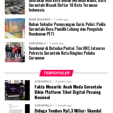
Gebrakan Wali Kota Adhan Berbuah Manis, Kota
Penyuluhan difokuskan pada pemahaman mekanisme
Gorontalo Masuk Daftar 10 Kota Teraman
Indonesia
penularan, pengenalan gejala awal, pentingnya
pemeriksaan Dahak/TCM, kepatuhan minum obat
BONE BOLANGO
1 week ago
hingga tuntas, serta pengikisan stigma negatif terhadap
Bukan Sekadar Pemasangan Garis Polisi: Polda
penyintas TBC di lingkungan warga.
Gorontalo Buru Pemilik Lubang dan Pengelola
Rendaman PETI
“Literasi kesehatan warga adalah fondasi utama dalam
GORONTALO
1 week ago
memutus rantai penularan TBC. Kami berupaya
Sembunyi di Batudaa Pantai: Tim URC Jatanras
menyampaikan edukasi yang persuasif dan mudah
Polresta Gorontalo Kota Ringkus Pelaku
Curanmor
dipahami agar warga tidak ragu melakukan pemeriksaan
apabila mengalami gejala batuk berkepanjangan,”
terang Taufik.
TERPOPULER
Selain skrining TBC, mahasiswa turut mendampingi
GORONTALO
3 weeks ago
Fakta Menarik: Anak Muda Gorontalo
nakes Puskesmas Talaga Jaya dalam memberikan
Bikin Platform Tiket Digital Pesaing
pelayanan Cek Kesehatan Gratis (CKG), meliputi
Nasional
pengukuran tekanan darah, cek kadar gula darah, dan
penapisan faktor risiko penyakit tidak menular (PTM)
GORONTALO
1 month ago
Diduga Tembus Rp1,3 Miliar: Skandal
sebagai upaya promotif-preventif.