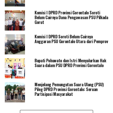
Selain pemerintah, apresiasi juga diberikan kepada
Komisi I DPRD Provinsi Gorontalo Soroti
aparat keamanan, termasuk jajaran kepolisian dan
Belum Cairnya Dana Pengawasan PSU Pilkada
Satpol PP, yang telah aktif menjaga stabilitas wilayah
Gorut
menjelang pelaksanaan PSU.
Komisi I DPRD Soroti Belum Cairnya
“Petugas keamanan telah bekerja maksimal dalam
Anggaran PSU Gorontalo Utara dari Pemprov
mengawal seluruh tahapan PSU, dan ini patut
diapresiasi,” tambahnya.
Namun demikian, Femmy mengingatkan pentingnya
Bupati Pohuwato dan Istri Menyalurkan Hak
Suara dalam PSU DPRD Provinsi Gorontalo
pengawasan terhadap aspek logistik, yang menjadi salah
satu titik rawan dalam pelaksanaan PSU. Ia meminta
Bawaslu untuk terlibat aktif dalam pengawasan
pergeseran logistik agar tidak terjadi pelanggaran
Menjelang Pemungutan Suara Ulang (PSU)
Pileg DPRD Provinsi Gorontalo: Seruan
ataupun kecurigaan di masyarakat.
Partisipasi Masyarakat
“Saya meminta kepada Bawaslu untuk benar-benar
mengawasi proses pergeseran logistik pemilu, agar tidak