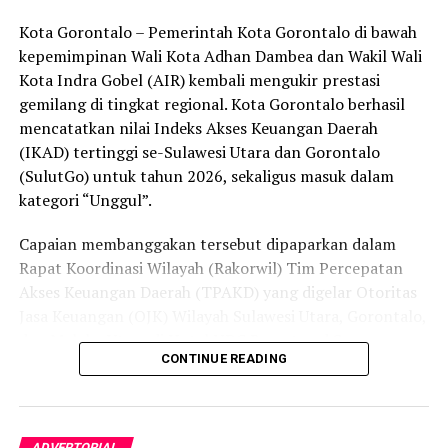
peredaran minuman keras (miras). Penindakan dilakukan
Kota Gorontalo – Pemerintah Kota Gorontalo di bawah
secara menyeluruh, tidak hanya menyasar pengecer
kepemimpinan Wali Kota Adhan Dambea dan Wakil Wali
skala kecil tetapi juga distributor dan toko-toko besar
Kota Indra Gobel (AIR) kembali mengukir prestasi
yang melanggar aturan.
gemilang di tingkat regional. Kota Gorontalo berhasil
Dalam daftar pemeringkatan nasional tersebut, Kota
mencatatkan nilai Indeks Akses Keuangan Daerah
Denpasar menempati posisi puncak dengan tingkat rasa
(IKAD) tertinggi se-Sulawesi Utara dan Gorontalo
aman masyarakat melebihi 81 persen, disusul oleh Kota
(SulutGo) untuk tahun 2026, sekaligus masuk dalam
Yogyakarta, Surakarta, Semarang, Magelang, dan
kategori “Unggul”.
Salatiga.
Capaian membanggakan tersebut dipaparkan dalam
Kota Gorontalo yang berada di urutan ketujuh berhasil
Rapat Koordinasi Wilayah (Rakorwil) Tim Percepatan
mengungguli sejumlah kota berkembang lainnya di
Akses Keuangan Daerah (TPAKD) yang digelar Otoritas
Indonesia, seperti Batam, Tanjung Pinang, dan
Jasa Keuangan (OJK) Wilayah Sulawesi Utara, Gorontalo,
Singkawang. Capaian ini menjadi bukti konkret bahwa
dan Maluku Utara di Hotel NDC Resort and Spa,
CONTINUE READING
Kota Gorontalo terus bertransformasi menjadi daerah
Manado, Sulawesi Utara, Rabu (29/7/2026).
yang aman, nyaman, dan ramah bagi semua.
Delegasi Pemkot Gorontalo dipimpin langsung oleh
Wakil Wali Kota Gorontalo Indra Gobel, didampingi
ADVERTORIAL