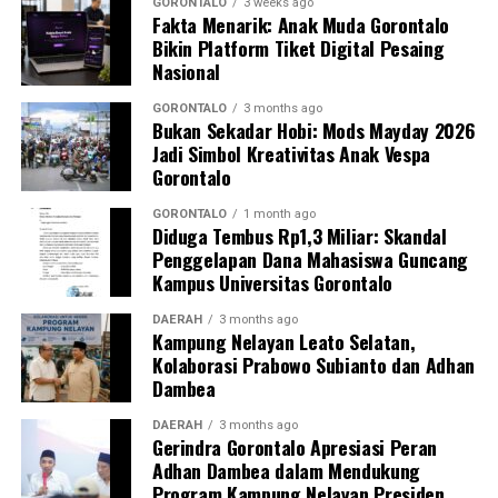
mahasiswa merupakan bentuk perwujudan Tri Dharma
GORONTALO
3 weeks ago
Fakta Menarik: Anak Muda Gorontalo
Perguruan Tinggi dalam mengawal transformasi
Bikin Platform Tiket Digital Pesaing
layanan kesehatan primer.
Nasional
“Kehadiran mahasiswa mempercepat jangkauan skema
GORONTALO
3 months ago
Bukan Sekadar Hobi: Mods Mayday 2026
active case finding
TBC yang dicanangkan pemerintah.
Jadi Simbol Kreativitas Anak Vespa
Sinergi multisektor antara perguruan tinggi, dinas
Gorontalo
kesehatan, puskesmas, dan pemerintah desa seperti
inilah yang menjadi kunci sukses pembentukan
GORONTALO
1 month ago
Diduga Tembus Rp1,3 Miliar: Skandal
masyarakat sadar sehat,” jelas Dr. Vivien.
Penggelapan Dana Mahasiswa Guncang
Kampus Universitas Gorontalo
Masyarakat Desa Luwoo menyambut antusias agenda
terpadu ini. Ratusan warga memanfaatkan layanan
DAERAH
3 months ago
Kampung Nelayan Leato Selatan,
pemeriksaan kesehatan gratis sekaligus berkonsultasi
Kolaborasi Prabowo Subianto dan Adhan
mengenai pola hidup bersih dan sehat (PHBS)
Dambea
pencegahan tuberkulosis.
DAERAH
3 months ago
Gerindra Gorontalo Apresiasi Peran
Adhan Dambea dalam Mendukung
Program Kampung Nelayan Presiden