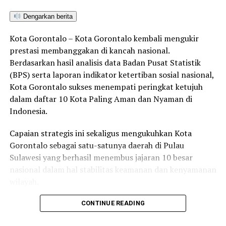
ditanggulangi oleh Pemda Gorut,” kata Sukril.
Dengarkan berita
Terkait dengan realisasi dana, ia menyebutkan bahwa
Kota Gorontalo – Kota Gorontalo kembali mengukir
minggu lalu Pemprov telah mentransfer dana sebesar
prestasi membanggakan di kancah nasional.
Rp1,3 miliar
yang digunakan untuk pencetakan surat
Berdasarkan hasil analisis data Badan Pusat Statistik
suara.
(BPS) serta laporan indikator ketertiban sosial nasional,
“Silakan dicek juga ke Pemda Gorut apakah dana Rp6
Kota Gorontalo sukses menempati peringkat ketujuh
miliar sudah tersedia dalam APBD mereka,” tutupnya.
dalam daftar 10 Kota Paling Aman dan Nyaman di
Indonesia.
Komisi I DPRD berharap agar Pemprov Gorontalo
memberikan perhatian serius terhadap kelancaran
Capaian strategis ini sekaligus mengukuhkan Kota
pelaksanaan PSU, agar proses demokrasi di Gorontalo
Gorontalo sebagai satu-satunya daerah di Pulau
Utara tidak terganggu dan berjalan sesuai dengan jadwal
Sulawesi yang berhasil menembus jajaran 10 besar
yang telah ditetapkan.
nasional dalam hal stabilitas keamanan dan kenyamanan
wilayah.
Sebagai pusat pemerintahan, pertumbuhan ekonomi,
CONTINUE READING
RELATED TOPICS:
FEMMY UDOKI
KETUA DPRD PROVINSI GORONTALO
PSU GORUT
perdagangan, jasa, serta pendidikan di kawasan Teluk