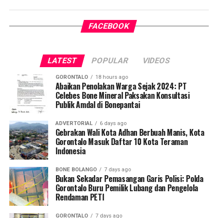
satu tantangan kesehatan terbesar di Indonesia.
FACEBOOK
Pelaksanaan program ini didampingi secara langsung
oleh tim Dosen Pembimbing Lapangan (DPL) KKN-PK
Desa Luwoo, yakni Dr. dr. Vivien Novarina A. Kasim,
LATEST
POPULAR
VIDEOS
M.Kes., dr. Siti Rakhmatia P. Th. Kum, M.Biomed., Ns. Nur
Ayun R. Yusuf, S.Kep., M.Kep., dan Ns. Sartika, S.Kep.,
GORONTALO
18 hours ago
M.Kep. Pendampingan akademis ini memastikan seluruh
Abaikan Penolakan Warga Sejak 2024: PT
Celebes Bone Mineral Paksakan Konsultasi
alur intervensi medis dan edukasi berjalan sesuai standar
Publik Amdal di Bonepantai
prosedur operasional.
ADVERTORIAL
6 days ago
Koordinator Desa KKN-PK UNG Desa Luwoo, Taufik
Gebrakan Wali Kota Adhan Berbuah Manis, Kota
Gorontalo Masuk Daftar 10 Kota Teraman
Mohamad Nur, menyampaikan bahwa selain mengawal
Indonesia
teknis pelayanan medis, mahasiswa bertindak sebagai
edukator kesehatan masyarakat.
BONE BOLANGO
7 days ago
Bukan Sekadar Pemasangan Garis Polisi: Polda
Penyuluhan difokuskan pada pemahaman mekanisme
Gorontalo Buru Pemilik Lubang dan Pengelola
Rendaman PETI
penularan, pengenalan gejala awal, pentingnya
pemeriksaan Dahak/TCM, kepatuhan minum obat
GORONTALO
7 days ago