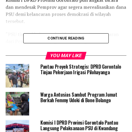
dan mendesak Pemprov agar segera merealisasikan dana
PSU demi kelancaran proses demokrasi di wilayah
tersebut.
“PSU tinggal beberapa hari lagi, sementara anggaran
CONTINUE READING
dari Pemprov belum juga cair. Ini sangat
mengkhawatirkan,” ujar
Femmy Udoki
, anggota Komisi
I DPRD Provinsi Gorontalo, saat dikonfirmasi, Selasa
YOU MAY LIKE
(15/04/2025).
Pantau Proyek Strategis: DPRD Gorontalo
Tinjau Pekerjaan Irigasi Pilohayanga
Menurut Femmy, berdasarkan hasil monitoring Komisi I,
dana yang sejauh ini baru cair terdiri dari:
Warga Antusias Sambut Program Jumat
Rp3 miliar
untuk KPU,
Berkah Femmy Udoki di Bone Bolango
Rp500 juta
untuk Bawaslu,
Komisi I DPRD Provinsi Gorontalo Pantau
Langsung Pelaksanaan PSU di Kwandang
Rp300 juta
untuk pengamanan.