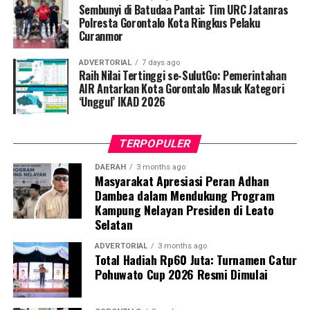
hingga tuntas, serta pengikisan stigma negatif terhadap
Sembunyi di Batudaa Pantai: Tim URC Jatanras
penyintas TBC di lingkungan warga.
Polresta Gorontalo Kota Ringkus Pelaku
Curanmor
“Literasi kesehatan warga adalah fondasi utama dalam
ADVERTORIAL
7 days ago
memutus rantai penularan TBC. Kami berupaya
Raih Nilai Tertinggi se-SulutGo: Pemerintahan
menyampaikan edukasi yang persuasif dan mudah
AIR Antarkan Kota Gorontalo Masuk Kategori
‘Unggul’ IKAD 2026
dipahami agar warga tidak ragu melakukan pemeriksaan
apabila mengalami gejala batuk berkepanjangan,”
terang Taufik.
TERPOPULER
Selain skrining TBC, mahasiswa turut mendampingi
DAERAH
3 months ago
Masyarakat Apresiasi Peran Adhan
nakes Puskesmas Talaga Jaya dalam memberikan
Dambea dalam Mendukung Program
pelayanan Cek Kesehatan Gratis (CKG), meliputi
Kampung Nelayan Presiden di Leato
pengukuran tekanan darah, cek kadar gula darah, dan
Selatan
penapisan faktor risiko penyakit tidak menular (PTM)
sebagai upaya promotif-preventif.
ADVERTORIAL
3 months ago
Total Hadiah Rp60 Juta: Turnamen Catur
Pohuwato Cup 2026 Resmi Dimulai
Perwakilan DPL KKN-PK, Dr. dr. Vivien Novarina A.
Kasim, M.Kes., menegaskan bahwa keterlibatan