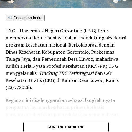
di Gorontalo masih berada pada kategori “Berkembang”
hingga menuju “Unggul”.
Dengarkan berita
“Alhamdulillah, nilai IKAD Kota Gorontalo tercatat yang
UNG – Universitas Negeri Gorontalo (UNG) terus
tertinggi di kawasan SulutGo sebagaimana dipaparkan
memperkuat kontribusinya dalam mendukung akselerasi
dalam Rakorwil TPAKD,” ungkap Wawali Indra Gobel
program kesehatan nasional. Berkolaborasi dengan
usai kegiatan.
Dinas Kesehatan Kabupaten Gorontalo, Puskesmas
Talaga Jaya, dan Pemerintah Desa Luwoo, mahasiswa
Indra menambahkan, skor IKAD ini membuktikan bahwa
Kuliah Kerja Nyata Profesi Kesehatan (KKN-PK) UNG
tingkat keterjangkauan, pemanfaatan, serta inklusivitas
menggelar aksi
Tracking TBC Terintegrasi
dan Cek
layanan keuangan bagi masyarakat di Kota Gorontalo
Kesehatan Gratis (CKG) di Kantor Desa Luwoo, Kamis
berada di posisi terdepan.
(23/7/2026).
Predikat “Unggul” yang diraih Pemerintahan AIR
Kegiatan ini diselenggarakan sebagai langkah nyata
menjadi indikator kuat atas keberhasilan pemerintah
penguatan layanan kesehatan primer berbasis
daerah dalam mendorong masyarakat agar makin
masyarakat—berfokus pada edukasi, penemuan kasus
mudah, merata, dan aman dalam mengakses berbagai
(
case finding
), deteksi dini, serta pemutusan rantai
fasilitas jasa keuangan yang berkelanjutan.
CONTINUE READING
penularan tuberkulosis (TBC) yang masih menjadi salah