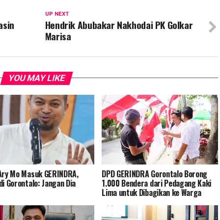
UP NEXT
asin
Hendrik Abubakar Nakhodai PK Golkar
Marisa
YOU MAY LIKE
Ary Mo Masuk GERINDRA,
DPD GERINDRA Gorontalo Borong
di Gorontalo: Jangan Dia
1.000 Bendera dari Pedagang Kaki
Lima untuk Dibagikan ke Warga