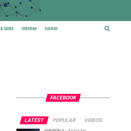
 & SAINS
HIBURAN
DAERAH
FACEBOOK
LATEST
POPULAR
VIDEOS
GORONTALO
4 hours ago