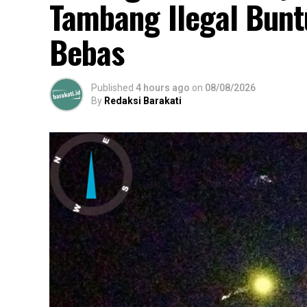
Tambang Ilegal Bunt
Bebas
Published
4 hours ago
on
08/08/2026
By
Redaksi Barakati