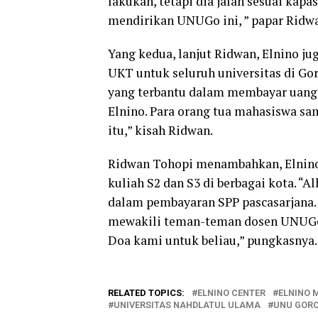
lakukan, tetapi dia jalan sesuai kap
mendirikan UNUGo ini, ” papar Ridw
Yang kedua, lanjut Ridwan, Elnino j
UKT untuk seluruh universitas di G
yang terbantu dalam membayar uang k
Elnino. Para orang tua mahasiswa sa
itu,” kisah Ridwan.
Ridwan Tohopi menambahkan, Elnin
kuliah S2 dan S3 di berbagai kota. “
dalam pembayaran SPP pascasarjana.
mewakili teman-teman dosen UNUGo,
Doa kami untuk beliau,” pungkasnya.
RELATED TOPICS:
ELNINO CENTER
ELNINO 
UNIVERSITAS NAHDLATUL ULAMA
UNU GOR