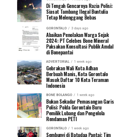
Di Tengah Gencarnya Razia Polisi:
Siasat Tambang Ilegal Buntulia
Tetap Melenggang Bebas
GORONTALO
3 days ago
Abaikan Penolakan Warga Sejak
2024: PT Celebes Bone Mineral
Paksakan Konsultasi Publik Amdal
di Bonepantai
ADVERTORIAL
1 week ago
Gebrakan Wali Kota Adhan
Berbuah Manis, Kota Gorontalo
Masuk Daftar 10 Kota Teraman
Indonesia
BONE BOLANGO
1 week ago
Bukan Sekadar Pemasangan Garis
Polisi: Polda Gorontalo Buru
Pemilik Lubang dan Pengelola
Rendaman PETI
GORONTALO
1 week ago
Sembunyi di Batudaa Pantai: Tim