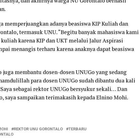
asitasnya, dan akhirnya warga NU Gorontalo berhasil
an.
uga memperjuangkan adanya beasiswa KIP Kuliah dan
orontalo, termasuk UNU. “Begitu banyak mahasiswa kami
uliah karena KIP dan UKT melalui Jalur Aspirasi
mpai menangis terharu karena anaknya dapat beasiswa
o juga membantu dosen-dosen UNUGo yang sedang
Alhamdulillah para dosen UNUGo sudah dibantu dua kali
 Saya sebagai rektor UNUGo bersyukur sekali… Dan
 saya sampaikan terimakasih kepada Elnino Mohi.
MOHI
REKTOR UNU GORONTALO
TERBARU
ONTALO