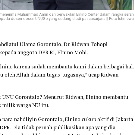
i menerima Muhammad Amin dari perwakilan Elnino Center dalam rangka serah
kepada dosen-dosen UNUGo yang sedang studi pascasarjana || Foto Istimewa
hdlatul Ulama Gorontalo, Dr. Ridwan Tohopi
epada anggota DPR RI, Elnino Mohi.
lnino karena sudah membantu kami dalam berbagai hal.
tu oleh Allah dalam tugas-tugasnya,” ucap Ridwan
uk UNU Gorontalo? Menurut Ridwan, Elnino membantu
 milik warga NU itu.
para nahdliyin Gorontalo, Elnino cukup aktif di Jakarta
DPR. Dia tidak pernah publikasikan apa yang dia