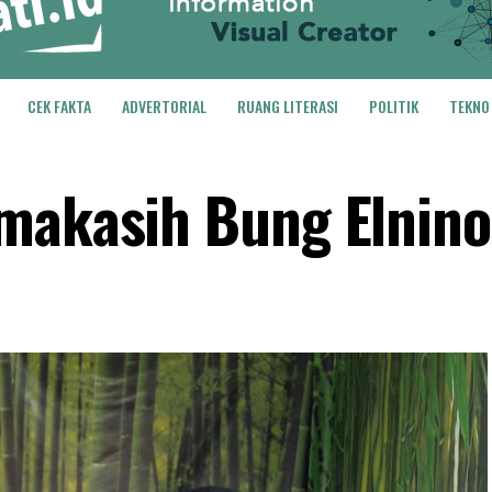
CEK FAKTA
ADVERTORIAL
RUANG LITERASI
POLITIK
TEKNO
imakasih Bung Elnino