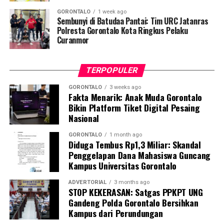
“Literasi kesehatan warga adalah fondasi utama dalam
GORONTALO
1 week ago
memutus rantai penularan TBC. Kami berupaya
Sembunyi di Batudaa Pantai: Tim URC Jatanras
menyampaikan edukasi yang persuasif dan mudah
Polresta Gorontalo Kota Ringkus Pelaku
Curanmor
dipahami agar warga tidak ragu melakukan pemeriksaan
apabila mengalami gejala batuk berkepanjangan,”
terang Taufik.
TERPOPULER
Selain skrining TBC, mahasiswa turut mendampingi
GORONTALO
3 weeks ago
Fakta Menarik: Anak Muda Gorontalo
nakes Puskesmas Talaga Jaya dalam memberikan
Bikin Platform Tiket Digital Pesaing
pelayanan Cek Kesehatan Gratis (CKG), meliputi
Nasional
pengukuran tekanan darah, cek kadar gula darah, dan
penapisan faktor risiko penyakit tidak menular (PTM)
GORONTALO
1 month ago
Diduga Tembus Rp1,3 Miliar: Skandal
sebagai upaya promotif-preventif.
Penggelapan Dana Mahasiswa Guncang
Kampus Universitas Gorontalo
Perwakilan DPL KKN-PK, Dr. dr. Vivien Novarina A.
Kasim, M.Kes., menegaskan bahwa keterlibatan
ADVERTORIAL
3 months ago
STOP KEKERASAN: Satgas PPKPT UNG
mahasiswa merupakan bentuk perwujudan Tri Dharma
Gandeng Polda Gorontalo Bersihkan
Perguruan Tinggi dalam mengawal transformasi
Kampus dari Perundungan
layanan kesehatan primer.