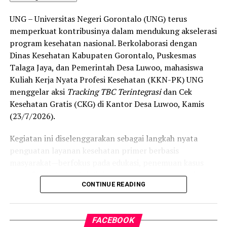
“Alhamdulillah, nilai IKAD Kota Gorontalo tercatat yang
UNG – Universitas Negeri Gorontalo (UNG) terus
tertinggi di kawasan SulutGo sebagaimana dipaparkan
memperkuat kontribusinya dalam mendukung akselerasi
dalam Rakorwil TPAKD,” ungkap Wawali Indra Gobel
program kesehatan nasional. Berkolaborasi dengan
usai kegiatan.
Dinas Kesehatan Kabupaten Gorontalo, Puskesmas
Talaga Jaya, dan Pemerintah Desa Luwoo, mahasiswa
Indra menambahkan, skor IKAD ini membuktikan bahwa
Kuliah Kerja Nyata Profesi Kesehatan (KKN-PK) UNG
tingkat keterjangkauan, pemanfaatan, serta inklusivitas
menggelar aksi
Tracking TBC Terintegrasi
dan Cek
layanan keuangan bagi masyarakat di Kota Gorontalo
Kesehatan Gratis (CKG) di Kantor Desa Luwoo, Kamis
berada di posisi terdepan.
(23/7/2026).
Predikat “Unggul” yang diraih Pemerintahan AIR
Kegiatan ini diselenggarakan sebagai langkah nyata
menjadi indikator kuat atas keberhasilan pemerintah
penguatan layanan kesehatan primer berbasis
daerah dalam mendorong masyarakat agar makin
masyarakat—berfokus pada edukasi, penemuan kasus
mudah, merata, dan aman dalam mengakses berbagai
(
case finding
), deteksi dini, serta pemutusan rantai
fasilitas jasa keuangan yang berkelanjutan.
CONTINUE READING
penularan tuberkulosis (TBC) yang masih menjadi salah
satu tantangan kesehatan terbesar di Indonesia.
FACEBOOK
Pelaksanaan program ini didampingi secara langsung