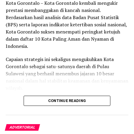
Kota Gorontalo – Kota Gorontalo kembali mengukir
prestasi membanggakan di kancah nasional.
Berdasarkan hasil analisis data Badan Pusat Statistik
(BPS) serta laporan indikator ketertiban sosial nasional,
Kota Gorontalo sukses menempati peringkat ketujuh
dalam daftar 10 Kota Paling Aman dan Nyaman di
Indonesia.
Capaian strategis ini sekaligus mengukuhkan Kota
Gorontalo sebagai satu-satunya daerah di Pulau
Sulawesi yang berhasil menembus jajaran 10 besar
nasional dalam hal stabilitas keamanan dan kenyamanan
wilayah.
Sebagai pusat pemerintahan, pertumbuhan ekonomi,
CONTINUE READING
perdagangan, jasa, serta pendidikan di kawasan Teluk
Tomini, Kota Gorontalo terbukti mampu menjaga
stabilitas kondusivitas daerah. Kendati memiliki
ADVERTORIAL
mobilitas penduduk yang tinggi dan aktivitas ekonomi