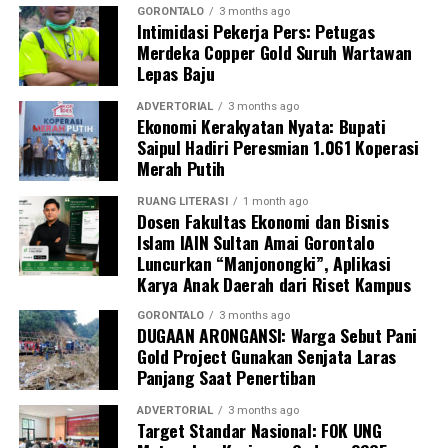
GORONTALO
3 months ago
“Kehadiran mahasiswa mempercepat jangkauan skema
Intimidasi Pekerja Pers: Petugas
Merdeka Copper Gold Suruh Wartawan
active case finding
TBC yang dicanangkan pemerintah.
Lepas Baju
Sinergi multisektor antara perguruan tinggi, dinas
kesehatan, puskesmas, dan pemerintah desa seperti
ADVERTORIAL
3 months ago
Ekonomi Kerakyatan Nyata: Bupati
inilah yang menjadi kunci sukses pembentukan
Saipul Hadiri Peresmian 1.061 Koperasi
masyarakat sadar sehat,” jelas Dr. Vivien.
Merah Putih
Masyarakat Desa Luwoo menyambut antusias agenda
RUANG LITERASI
1 month ago
terpadu ini. Ratusan warga memanfaatkan layanan
Dosen Fakultas Ekonomi dan Bisnis
Islam IAIN Sultan Amai Gorontalo
pemeriksaan kesehatan gratis sekaligus berkonsultasi
Luncurkan “Manjonongki”, Aplikasi
mengenai pola hidup bersih dan sehat (PHBS)
Karya Anak Daerah dari Riset Kampus
pencegahan tuberkulosis.
GORONTALO
3 months ago
DUGAAN ARONGANSI: Warga Sebut Pani
Gold Project Gunakan Senjata Laras
Panjang Saat Penertiban
ADVERTORIAL
3 months ago
Target Standar Nasional: FOK UNG