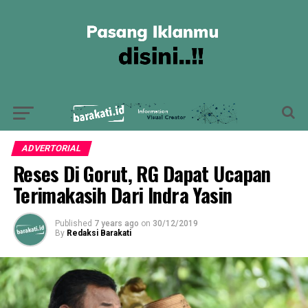
ADVERTORIAL
Reses Di Gorut, RG Dapat Ucapan
Terimakasih Dari Indra Yasin
Published
7 years ago
on
30/12/2019
By
Redaksi Barakati