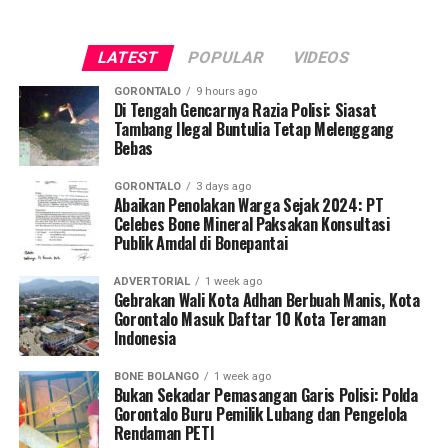
oleh tim Dosen Pembimbing Lapangan (DPL) KKN-PK
Desa Luwoo, yakni Dr. dr. Vivien Novarina A. Kasim,
LATEST
POPULAR
VIDEOS
M.Kes., dr. Siti Rakhmatia P. Th. Kum, M.Biomed., Ns. Nur
Ayun R. Yusuf, S.Kep., M.Kep., dan Ns. Sartika, S.Kep.,
GORONTALO
9 hours ago
M.Kep. Pendampingan akademis ini memastikan seluruh
Di Tengah Gencarnya Razia Polisi: Siasat
Tambang Ilegal Buntulia Tetap Melenggang
alur intervensi medis dan edukasi berjalan sesuai standar
Bebas
prosedur operasional.
GORONTALO
3 days ago
Koordinator Desa KKN-PK UNG Desa Luwoo, Taufik
Abaikan Penolakan Warga Sejak 2024: PT
Celebes Bone Mineral Paksakan Konsultasi
Mohamad Nur, menyampaikan bahwa selain mengawal
Publik Amdal di Bonepantai
teknis pelayanan medis, mahasiswa bertindak sebagai
edukator kesehatan masyarakat.
ADVERTORIAL
1 week ago
Gebrakan Wali Kota Adhan Berbuah Manis, Kota
Penyuluhan difokuskan pada pemahaman mekanisme
Gorontalo Masuk Daftar 10 Kota Teraman
Indonesia
penularan, pengenalan gejala awal, pentingnya
pemeriksaan Dahak/TCM, kepatuhan minum obat
BONE BOLANGO
1 week ago
hingga tuntas, serta pengikisan stigma negatif terhadap
Bukan Sekadar Pemasangan Garis Polisi: Polda
penyintas TBC di lingkungan warga.
Gorontalo Buru Pemilik Lubang dan Pengelola
Rendaman PETI