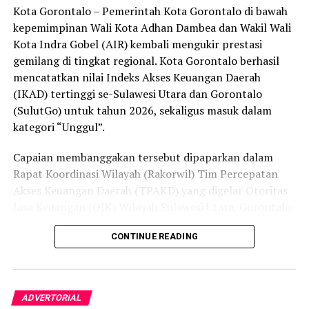
Kota Gorontalo – Pemerintah Kota Gorontalo di bawah
secara menyeluruh, tidak hanya menyasar pengecer
kepemimpinan Wali Kota Adhan Dambea dan Wakil Wali
skala kecil tetapi juga distributor dan toko-toko besar
Kota Indra Gobel (AIR) kembali mengukir prestasi
yang melanggar aturan.
gemilang di tingkat regional. Kota Gorontalo berhasil
Dalam daftar pemeringkatan nasional tersebut, Kota
mencatatkan nilai Indeks Akses Keuangan Daerah
Denpasar menempati posisi puncak dengan tingkat rasa
(IKAD) tertinggi se-Sulawesi Utara dan Gorontalo
aman masyarakat melebihi 81 persen, disusul oleh Kota
(SulutGo) untuk tahun 2026, sekaligus masuk dalam
Yogyakarta, Surakarta, Semarang, Magelang, dan
kategori “Unggul”.
Salatiga.
Capaian membanggakan tersebut dipaparkan dalam
Kota Gorontalo yang berada di urutan ketujuh berhasil
Rapat Koordinasi Wilayah (Rakorwil) Tim Percepatan
mengungguli sejumlah kota berkembang lainnya di
Akses Keuangan Daerah (TPAKD) yang digelar Otoritas
Indonesia, seperti Batam, Tanjung Pinang, dan
Jasa Keuangan (OJK) Wilayah Sulawesi Utara, Gorontalo,
Singkawang. Capaian ini menjadi bukti konkret bahwa
dan Maluku Utara di Hotel NDC Resort and Spa,
CONTINUE READING
Kota Gorontalo terus bertransformasi menjadi daerah
Manado, Sulawesi Utara, Rabu (29/7/2026).
yang aman, nyaman, dan ramah bagi semua.
Delegasi Pemkot Gorontalo dipimpin langsung oleh
Wakil Wali Kota Gorontalo Indra Gobel, didampingi
ADVERTORIAL
Kepala Badan Pendapatan Daerah (Bapenda) Zamronie