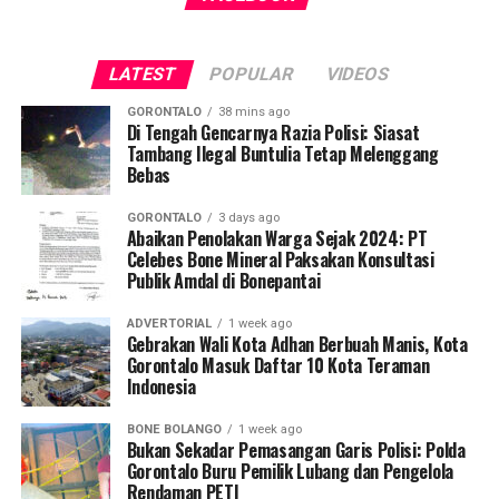
mudah, merata, dan aman dalam mengakses berbagai
empat oknum ASN yang kedapatan berada di ruang
fasilitas jasa keuangan yang berkelanjutan.
publik saat jam pelayanan kantor sedang berlangsung.
LATEST
POPULAR
VIDEOS
Saat diinterogasi, keempatnya dipastikan tidak mampu
menunjukkan dokumen dispensasi atau surat izin keluar
GORONTALO
38 mins ago
kantor.
Di Tengah Gencarnya Razia Polisi: Siasat
Tambang Ilegal Buntulia Tetap Melenggang
Bebas
Operasi penyisiran bergerak mobile menyasar sejumlah
titik vital yang kerap menjadi pusat keramaian dan
GORONTALO
3 days ago
perbelanjaan. Di antaranya Citimall Gorontalo,
Abaikan Penolakan Warga Sejak 2024: PT
Celebes Bone Mineral Paksakan Konsultasi
Indogrosir, pusat perbelanjaan alat tulis Toko Ira dan
Publik Amdal di Bonepantai
Toko Mufida, hingga beberapa rumah makan strategis di
seputaran Kota Gorontalo.
ADVERTORIAL
1 week ago
Gebrakan Wali Kota Adhan Berbuah Manis, Kota
Kepala Satpol PP Kota Gorontalo Marwan Saleh
Gorontalo Masuk Daftar 10 Kota Teraman
Indonesia
menegaskan, operasi perdana di awal pekan ini
merupakan tindak lanjut langsung dari arahan Wali Kota
BONE BOLANGO
1 week ago
Gorontalo guna memperketat pengawasan internal
Bukan Sekadar Pemasangan Garis Polisi: Polda
terhadap perilaku ASN dan PPPK.
Gorontalo Buru Pemilik Lubang dan Pengelola
Rendaman PETI