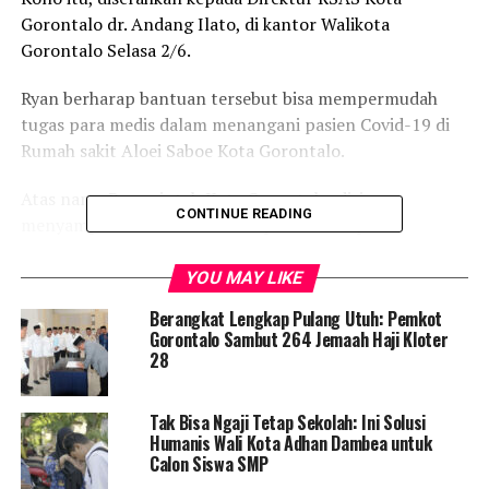
Gorontalo dr. Andang Ilato, di kantor Walikota
Gorontalo Selasa 2/6.
Ryan berharap bantuan tersebut bisa mempermudah
tugas para medis dalam menangani pasien Covid-19 di
Rumah sakit Aloei Saboe Kota Gorontalo.
Atas nama Pemerintah Kota Gorontalo, dirinya
CONTINUE READING
menyampaikan terima kasih kepada Kelompok
Masyarakat Dari Rumah Juga Bisa, atas kepedulian dan
rasa empati mereka kepada sesama.
YOU MAY LIKE
Berangkat Lengkap Pulang Utuh: Pemkot
“Kantor Kelompok Masyarakat ini terpusat di Jakarta,
Gorontalo Sambut 264 Jemaah Haji Kloter
tetapi gerakan kepedulian mereka menyebar ke seluruh
28
daerah termasuk Kota Gorontalo. Untuk itu kami sangat
mengapresiasinya,” ujar Ryan.
Tak Bisa Ngaji Tetap Sekolah: Ini Solusi
Humanis Wali Kota Adhan Dambea untuk
Direktur RSAS Kota Gorontalo dr. Andang Ilato
Calon Siswa SMP
mengatakan, pihaknya akan memanfaatkan APD