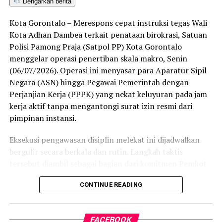
Dengarkan berita
ditetapkan dan mengantarkan Kota Gorontalo menjadi
satu-satunya daerah di wilayah tersebut yang
Kota Gorontalo – Merespons cepat instruksi tegas Wali
menembus kategori “Unggul”. Sementara kabupaten lain
Kota Adhan Dambea terkait penataan birokrasi, Satuan
di Gorontalo masih berada pada kategori “Berkembang”
Polisi Pamong Praja (Satpol PP) Kota Gorontalo
hingga menuju “Unggul”.
menggelar operasi penertiban skala makro, Senin
(06/07/2026). Operasi ini menyasar para Aparatur Sipil
“Alhamdulillah, nilai IKAD Kota Gorontalo tercatat yang
Negara (ASN) hingga Pegawai Pemerintah dengan
tertinggi di kawasan SulutGo sebagaimana dipaparkan
Perjanjian Kerja (PPPK) yang nekat keluyuran pada jam
dalam Rakorwil TPAKD,” ungkap Wawali Indra Gobel
kerja aktif tanpa mengantongi surat izin resmi dari
usai kegiatan.
pimpinan instansi.
Indra menambahkan, skor IKAD ini membuktikan bahwa
Eksekusi pengawasan disiplin melekat ini dijadwalkan
tingkat keterjangkauan, pemanfaatan, serta inklusivitas
bergulir secara berkala dan rutin. Langkah taktis
layanan keuangan bagi masyarakat di Kota Gorontalo
tersebut diambil sebagai bagian dari komitmen Pemkot
berada di posisi terdepan.
Gorontalo dalam mengerek indeks kinerja pegawai serta
CONTINUE READING
memulihkan marwah kedisiplinan korps abdi negara.
Predikat “Unggul” yang diraih Pemerintahan AIR
menjadi indikator kuat atas keberhasilan pemerintah
Dalam operasi yang dimulai tepat pukul 10.00 WITA
daerah dalam mendorong masyarakat agar makin
FACEBOOK
tersebut, armada penegak perda berhasil menjaring