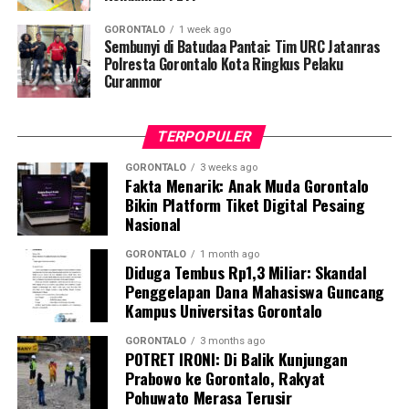
“Sesuai perintah harian Bapak Wali Kota, razia
GORONTALO
1 week ago
penegakan disiplin ini akan kami gelar secara rutin dan
Sembunyi di Batudaa Pantai: Tim URC Jatanras
acak. Setiap pegawai, baik ASN maupun PPPK, yang
Polresta Gorontalo Kota Ringkus Pelaku
Curanmor
kedapatan berkeliaran di luar instansi saat jam kerja
tanpa melampirkan surat izin tertulis, akan langsung
kami amankan dan tertibkan ke Mako Satpol PP Kota
TERPOPULER
Gorontalo,” tegas Marwan Saleh.
GORONTALO
3 weeks ago
Fakta Menarik: Anak Muda Gorontalo
Marwan berharap, shock therapy melalui razia berkala
Bikin Platform Tiket Digital Pesaing
ini mampu menumbuhkan kesadaran kolektif para
Nasional
aparatur agar menghormati regulasi jam kerja, serta
tidak meninggalkan kewajiban pelayanan publik demi
GORONTALO
1 month ago
Diduga Tembus Rp1,3 Miliar: Skandal
kepentingan pribadi.
Penggelapan Dana Mahasiswa Guncang
Kampus Universitas Gorontalo
Terkait mekanisme penindakan, Marwan menjelaskan
bahwa para oknum yang terjaring razia tidak langsung
GORONTALO
3 months ago
POTRET IRONI: Di Balik Kunjungan
dijatuhi sanksi disiplin berat. Mereka terlebih dahulu
Prabowo ke Gorontalo, Rakyat
digiring ke posko untuk menjalani proses administrasi
Pohuwato Merasa Terusir
yustisial, meliputi pembuatan Berita Acara Pemeriksaan