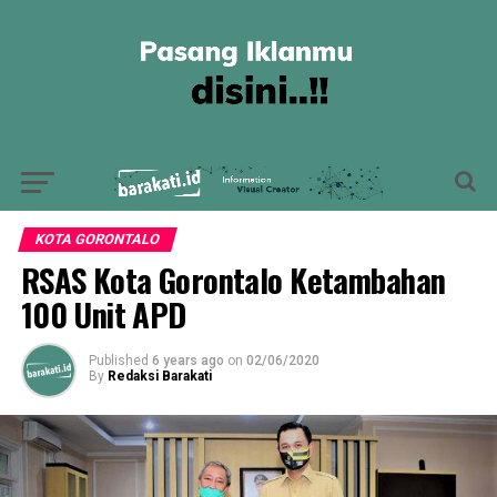
KOTA GORONTALO
RSAS Kota Gorontalo Ketambahan
100 Unit APD
Published
6 years ago
on
02/06/2020
By
Redaksi Barakati