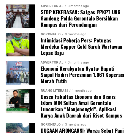
(BAP) lisan serta penandatanganan surat pernyataan
ADVERTORIAL
3 months ago
STOP KEKERASAN: Satgas PPKPT UNG
bermeterai untuk tidak mengulangi perbuatan tersebut.
Gandeng Polda Gorontalo Bersihkan
Kampus dari Perundungan
Sebagai langkah lanjutan, draf data klinis identitas para
pegawai yang terjaring akan segera diteruskan secara
GORONTALO
3 months ago
Intimidasi Pekerja Pers: Petugas
resmi ke instansi atau Organisasi Perangkat Daerah
Merdeka Copper Gold Suruh Wartawan
(OPD) asal mereka sebagai bahan evaluasi dan
Lepas Baju
pembinaan internal oleh kepala dinas.
ADVERTORIAL
3 months ago
“Seluruh hasil pendataan orisinal ini akan kami kirimkan
Ekonomi Kerakyatan Nyata: Bupati
Saipul Hadiri Peresmian 1.061 Koperasi
ke instansi masing-masing hari ini juga. Selain itu, draf
Merah Putih
laporan ini kami tembuskan langsung kepada Bapak Wali
Kota Gorontalo melalui Sekretaris Daerah sebagai
RUANG LITERASI
1 month ago
bentuk pertanggungjawaban konkret hasil razia,”
Dosen Fakultas Ekonomi dan Bisnis
Islam IAIN Sultan Amai Gorontalo
pungkas Marwan.
Luncurkan “Manjonongki”, Aplikasi
Karya Anak Daerah dari Riset Kampus
Melalui skema pengawasan berlapis dan berkala ini,
Pemerintah Kota Gorontalo memproyeksikan adanya
GORONTALO
3 months ago
DUGAAN ARONGANSI: Warga Sebut Pani
grafik kenaikan tingkat kedisiplinan aparatur. Dengan