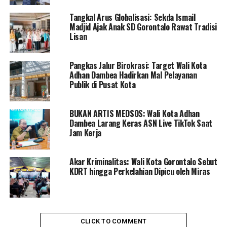
tersebut untuk melayani pasien terpapar Covid-19. Di
Tangkal Arus Globalisasi: Sekda Ismail
akuinya, pelayanan di RSAS saat ini intensitasnya cukup
Madjid Ajak Anak SD Gorontalo Rawat Tradisi
tinggi, sehingga sangat membutuhkan ketersediaan
Lisan
stock APD medis yang lebih.
Pangkas Jalur Birokrasi: Target Wali Kota
“dengan adanya bantuan ini, kami merasa sangat
Adhan Dambea Hadirkan Mal Pelayanan
terbantu. semoga dengan semangat bergotong royong
Publik di Pusat Kota
saling peduli satu dengan lainnya, kita bisa mengakhiri
wabah ini. ” pungkas Andang
BUKAN ARTIS MEDSOS: Wali Kota Adhan
Dambea Larang Keras ASN Live TikTok Saat
Jam Kerja
RELATED TOPICS:
APD
PEMKOT GORONTALO
UP NEXT
Akar Kriminalitas: Wali Kota Gorontalo Sebut
Menteri Kelautan dan Perikanan Berkunjung Pekan
KDRT hingga Perkelahian Dipicu oleh Miras
Depan, Indra Yasin Tinjau Tambak di Kwandang
DON'T MISS
Penerimaan Siswa Baru Kota Gorontalo Dibuka Secara
Online
CLICK TO COMMENT