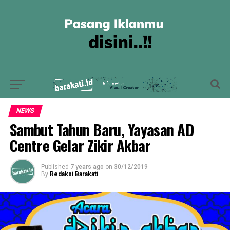
NEWS
Sambut Tahun Baru, Yayasan AD
Centre Gelar Zikir Akbar
Published
7 years ago
on
30/12/2019
By
Redaksi Barakati