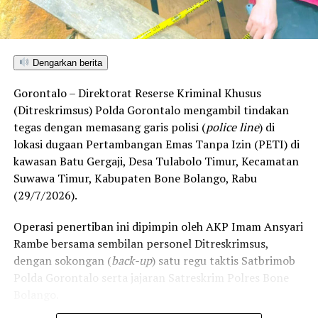
Penolakan masif yang konsisten disuarakan warga
pesisir ini berlandaskan kekhawatiran atas dampak
kerusakan lingkungan. Kehadiran industri ekstraktif di
Dengarkan berita
wilayah Bonepantai, Bulawa, dan Kabila Bone dinilai
Gorontalo – Direktorat Reserse Kriminal Khusus
berpotensi merusak ekosistem pesisir serta perairan
(Ditreskrimsus) Polda Gorontalo mengambil tindakan
Teluk Tomini, menghancurkan daerah resapan air, dan
tegas dengan memasang garis polisi (
police line
) di
mengancam ruang hidup nelayan serta petani lokal.
lokasi dugaan Pertambangan Emas Tanpa Izin (PETI) di
kawasan Batu Gergaji, Desa Tulabolo Timur, Kecamatan
Rencana konsultasi publik PT CBM diprediksi bakal
Suwawa Timur, Kabupaten Bone Bolango, Rabu
mendapat perlawanan ketat dari koalisi masyarakat sipil
(29/7/2026).
dan warga lintas desa yang bersiap menghadang
masuknya aktivitas pertambangan demi memelihara
Operasi penertiban ini dipimpin oleh AKP Imam Ansyari
kelestarian ruang hidup mereka.
Rambe bersama sembilan personel Ditreskrimsus,
dengan sokongan (
back-up
) satu regu taktis Satbrimob
Polda Gorontalo serta jajaran Satreskrim Polres Bone
Bolango.