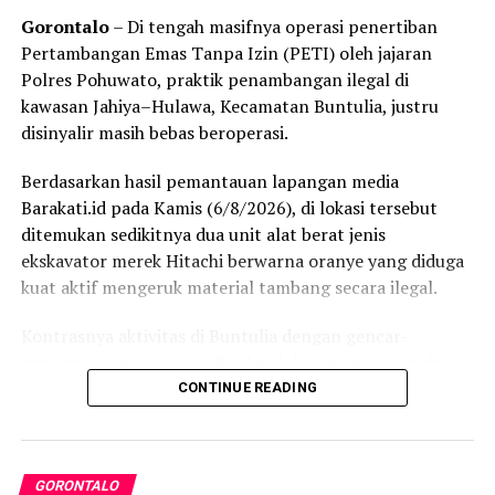
Antisipasi Macet Malam Tahun Baru, Lantas Gorontalo
Gorontalo
– Di tengah masifnya operasi penertiban
Kota Berlakukan Satu Arah
Pertambangan Emas Tanpa Izin (PETI) oleh jajaran
Polres Pohuwato, praktik penambangan ilegal di
kawasan Jahiya–Hulawa, Kecamatan Buntulia, justru
disinyalir masih bebas beroperasi.
Berdasarkan hasil pemantauan lapangan media
Barakati.id pada Kamis (6/8/2026), di lokasi tersebut
ditemukan sedikitnya dua unit alat berat jenis
ekskavator merek Hitachi berwarna oranye yang diduga
kuat aktif mengeruk material tambang secara ilegal.
Kontrasnya aktivitas di Buntulia dengan gencar-
gencarnya razia aparat di wilayah lain memicu tanda
tanya publik. Pasalnya, meski kepolisian berulang kali
CONTINUE READING
mengamankan ekskavator di sejumlah titik PETI di
Kabupaten Pohuwato, kegiatan di lokasi ini terkesan tak
tersentuh hukum.
GORONTALO