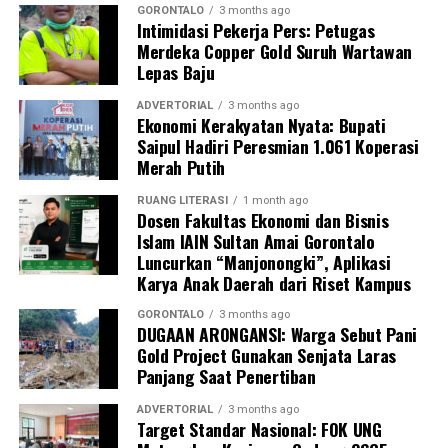
akan menelusuri seluruh pihak yang terlibat, mulai dari
GORONTALO
3 months ago
pemilik lubang tambang, para pekerja di lapangan,
Intimidasi Pekerja Pers: Petugas
Merdeka Copper Gold Suruh Wartawan
hingga pengelola tempat rendaman material,” pungkas
Lepas Baju
Maruly.
ADVERTORIAL
3 months ago
Ekonomi Kerakyatan Nyata: Bupati
Saipul Hadiri Peresmian 1.061 Koperasi
Merah Putih
RUANG LITERASI
1 month ago
Dosen Fakultas Ekonomi dan Bisnis
Islam IAIN Sultan Amai Gorontalo
Luncurkan “Manjonongki”, Aplikasi
Karya Anak Daerah dari Riset Kampus
GORONTALO
3 months ago
DUGAAN ARONGANSI: Warga Sebut Pani
Gold Project Gunakan Senjata Laras
Panjang Saat Penertiban
ADVERTORIAL
3 months ago
Target Standar Nasional: FOK UNG