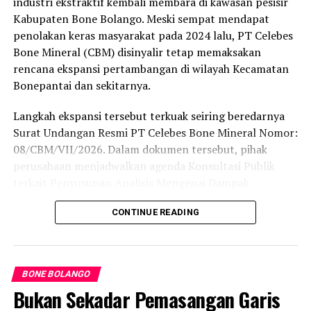
industri ekstraktif kembali membara di kawasan pesisir
Kabupaten Bone Bolango. Meski sempat mendapat
Hingga berita ini diterbitkan, redaksi Barakati.id telah
penolakan keras masyarakat pada 2024 lalu, PT Celebes
berupaya melayangkan konfirmasi kepada pihak yang
Bone Mineral (CBM) disinyalir tetap memaksakan
diduga bertanggung jawab atas aktivitas tersebut,
rencana ekspansi pertambangan di wilayah Kecamatan
namun belum mendapatkan tanggapan. Sesuai kode etik
Bonepantai dan sekitarnya.
jurnalistik, ruang klarifikasi dan hak jawab tetap terbuka
untuk memelihara keberimbangan berita.
Langkah ekspansi tersebut terkuak seiring beredarnya
Surat Undangan Resmi PT Celebes Bone Mineral Nomor:
08/CBM/VII/2026. Dalam dokumen tersebut, pihak
perusahaan menjadwalkan agenda Konsultasi Publik
terkait Penyusunan Analisis Mengenai Dampak
Lingkungan (Amdal) pada Kamis (6/8/2026) di
CONTINUE READING
Kecamatan Bonepantai. Forum ini digelar sebagai
tahapan wajib guna menaikkan status Izin Usaha
Pertambangan (IUP) ke tahap Operasi Produksi.
BONE BOLANGO
Rencana konsultasi publik tersebut menyasar cakupan
Bukan Sekadar Pemasangan Garis
wilayah yang terbilang luas. Pihak perusahaan