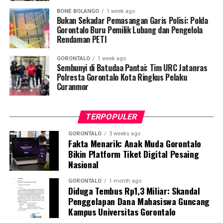
BONE BOLANGO
1 week ago
Selain menyegel lubang tambang dan mengamankan
Bukan Sekadar Pemasangan Garis Polisi: Polda
barang bukti material serta alat pengolahan, petugas
Gorontalo Buru Pemilik Lubang dan Pengelola
Rendaman PETI
turut menempelkan surat imbauan tertulis di sekitar
area penambangan agar tidak ada lagi aktivitas ilegal
GORONTALO
1 week ago
yang berlangsung.
Sembunyi di Batudaa Pantai: Tim URC Jatanras
Polresta Gorontalo Kota Ringkus Pelaku
Kendati saat tim tiba di lokasi tidak ditemukan adanya
Curanmor
aktivitas penambangan yang tengah berjalan, seluruh
rangkaian kegiatan penyelidikan berlangsung aman,
TERPOPULER
kondusif, dan tanpa hambatan.
GORONTALO
3 weeks ago
Fakta Menarik: Anak Muda Gorontalo
Kombes Pol. Maruly menegaskan, Polda Gorontalo tidak
Bikin Platform Tiket Digital Pesaing
akan berhenti pada tindakan penyegelan semata.
Nasional
Pihaknya kini tengah melakukan penelusuran mendalam
terhadap pihak-pihak yang terafiliasi dengan aktivitas
GORONTALO
1 month ago
Diduga Tembus Rp1,3 Miliar: Skandal
tambang ilegal tersebut.
Penggelapan Dana Mahasiswa Guncang
Kampus Universitas Gorontalo
“Sebagai tindak lanjut, Ditreskrimsus Polda Gorontalo