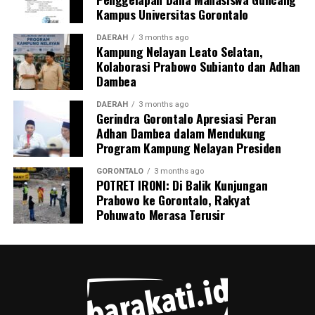
termasuk personel Ditpolairud yang tiba pertama di
Kampus Universitas Gorontalo
lokasi, Kepala Desa Motihelumo, warga pelapor, serta
masyarakat sekitar.
DAERAH
3 months ago
Kampung Nelayan Leato Selatan,
Kolaborasi Prabowo Subianto dan Adhan
Peristiwa ini dipastikan melanggar sejumlah ketentuan
Dambea
pidana berlapis. Para pelaku terancam dijerat atas
tindak pidana pengangkutan barang berbahaya tanpa
DAERAH
3 months ago
Gerindra Gorontalo Apresiasi Peran
proses kepabeanan, pelanggaran pelayaran,
Adhan Dambea dalam Mendukung
perdagangan tanpa izin resmi, serta pelanggaran
Program Kampung Nelayan Presiden
Undang-Undang Perlindungan Konsumen karena
memanipulasi label dan kemasan barang.
GORONTALO
3 months ago
POTRET IRONI: Di Balik Kunjungan
Prabowo ke Gorontalo, Rakyat
Menutup keterangannya, Kombes Devy mengimbau
Pohuwato Merasa Terusir
seluruh masyarakat pesisir Gorontalo untuk terus
meningkatkan kewaspadaan dan tidak ragu segera
melapor ke pihak berwajib jika melihat adanya aktivitas
mencurigakan di wilayah perairan.