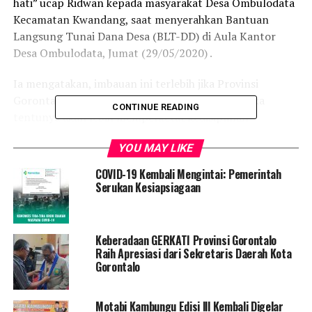
hati” ucap Ridwan kepada masyarakat Desa Ombulodata
Kecamatan Kwandang, saat menyerahkan Bantuan
Langsung Tunai Dana Desa (BLT-DD) di Aula Kantor
Desa Ombulodata, Jumat (29/05/2020) .
Ia mengatakan, imbauan ini terlebih jika Provinsi
Gorontalo telah menerapkan “New Normal” maka
CONTINUE READING
tentunya akan lebih memperketat kedisiplinan
masyarakat dalam melaksanakan protokol kesehatan.
YOU MAY LIKE
Ridwan juga menyampaikan terkait bantuan yang
COVID-19 Kembali Mengintai: Pemerintah
diterima masyarakat Ombulodata yang awalnya
Serukan Kesiapsiagaan
disampaikan berbentuk sembako, kini diubah dalam
bentuk uang tunai. Hal itu dikarenakan adanya aturan
terbaru di mana bantuan menggunakan dana desa harus
Keberadaan GERKATI Provinsi Gorontalo
berbentuk uang tunai berjumlah Rp. 600.000 selama tiga
Raih Apresiasi dari Sekretaris Daerah Kota
bulan.
Gorontalo
“Setelah ada aturan terbaru tidak bisa sembako, maka
Motabi Kambungu Edisi lll Kembali Digelar