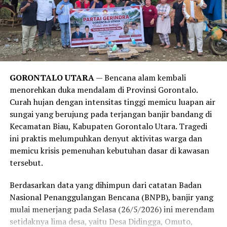
Harvard Health Publishing
. Laporan tersebut
menegaskan bahwa obsesi manusia modern untuk mandi
setiap hari lebih didorong oleh norma sosial, kebiasaan,
serta strategi pemasaran industri sabun kecantikan,
alih-alih kebutuhan medis yang sesungguhnya. Sistem
imun tubuh manusia sejatinya membutuhkan paparan
GORONTALO UTARA
— Bencana alam kembali
kotoran dan bakteri dalam jumlah wajar untuk
menorehkan duka mendalam di Provinsi Gorontalo.
merangsang antibodi agar tetap kuat.
Curah hujan dengan intensitas tinggi memicu luapan air
sungai yang berujung pada terjangan banjir bandang di
Meski demikian, anjuran untuk mandi 2-3 kali seminggu
Kecamatan Biau, Kabupaten Gorontalo Utara. Tragedi
ini memiliki pengecualian. Melansir data tambahan dari
ini praktis melumpuhkan denyut aktivitas warga dan
Healthline
, mereka yang rutin melakukan olahraga
memicu krisis pemenuhan kebutuhan dasar di kawasan
berat, bekerja di luar ruangan yang bersinggungan
tersebut.
langsung dengan kotoran, atau memiliki kondisi medis
tertentu tetap disarankan untuk membersihkan diri
Berdasarkan data yang dihimpun dari catatan Badan
setiap hari.
Nasional Penanggulangan Bencana (BNPB), banjir yang
mulai menerjang pada Selasa (26/5/2026) ini merendam
Bagi Anda yang aktivitasnya lebih banyak dihabiskan di
setidaknya lima desa, yaitu Desa Didingga, Omuto,
dalam ruangan ber-AC, melewatkan waktu mandi sehari