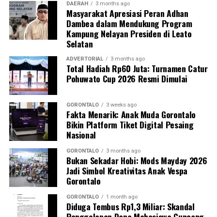
DAERAH
3 months ago
Masyarakat Apresiasi Peran Adhan
Guna memastikan kandungan material di dalamnya,
Dambea dalam Mendukung Program
penyidik Subdit Gakkum Ditpolairud Polda Gorontalo
Kampung Nelayan Presiden di Leato
langsung mengirimkan sampel ke Laboratorium
Selatan
Forensik (Labfor) Polda Sulawesi Utara di Manado. Hasil
pengujian laboratorium mengonfirmasi secara
ADVERTORIAL
3 months ago
Total Hadiah Rp60 Juta: Turnamen Catur
meyakinkan bahwa butiran putih dalam 39 karung
Pohuwato Cup 2026 Resmi Dimulai
tersebut positif mengandung sianida.
Selain menyita 1,9 ton sianida, polisi turut
GORONTALO
3 weeks ago
Fakta Menarik: Anak Muda Gorontalo
mengamankan bangkai kapal “SAR.01.1824” yang telah
Bikin Platform Tiket Digital Pesaing
rusak, beserta sisa serpihan dan mesin kapal sebagai
Nasional
barang bukti.
GORONTALO
3 months ago
Bukan Sekadar Hobi: Mods Mayday 2026
Hingga saat ini, pihak kepolisian tengah melakukan
Jadi Simbol Kreativitas Anak Vespa
penyelidikan intensif dan memburu pihak-pihak yang
Gorontalo
bertanggung jawab atas kepemilikan serta aktivitas
pengangkutan barang berbahaya tersebut. Sedikitnya
GORONTALO
1 month ago
Diduga Tembus Rp1,3 Miliar: Skandal
enam orang saksi telah dimintai keterangan resmi,
Penggelapan Dana Mahasiswa Guncang