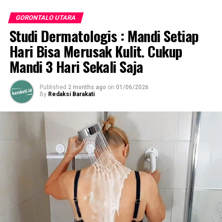
Salurkan Sembako Bank SulutGo ke Pelosok, Bupati
Gorut Prihatin Lihat Kondisi Warga
GORONTALO UTARA
Studi Dermatologis : Mandi Setiap
DON'T MISS
Marten Taha: Jalan Nani Wartabone Jadi Kawasan Tertib
Hari Bisa Merusak Kulit. Cukup
Protokol Kesehatan
Mandi 3 Hari Sekali Saja
Published
2 months ago
on
01/06/2026
By
Redaksi Barakati