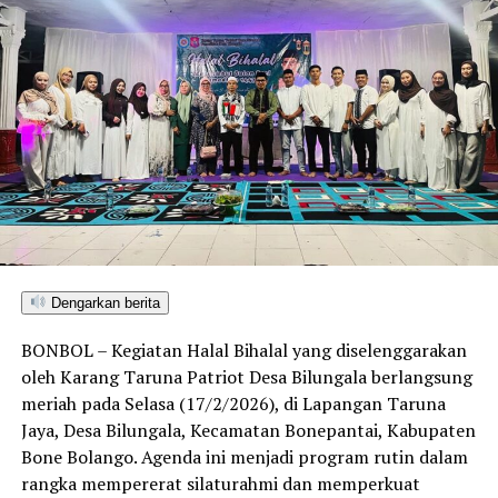
selama lebih dari satu jam.
Hingga saat ini,
pihak Kepolisian dan Dinas Pemadam
Kebakaran setempat
masih melakukan penyelidikan
untuk mengetahui penyebab pasti kebakaran serta
menghitung total nilai kerugian.
Pihak sekolah memastikan bahwa
langkah penanganan
darurat sedang disiapkan
, termasuk
pengaturan
ulang ruang kelas sementara
agar kegiatan belajar
mengajar siswa dapat kembali berjalan dalam waktu
dekat.
Dengarkan berita
Peristiwa ini mendapat
perhatian serius dari
BONBOL – Kegiatan Halal Bihalal yang diselenggarakan
masyarakat Batudaa
, mengingat sekolah tersebut
oleh Karang Taruna Patriot Desa Bilungala berlangsung
merupakan salah satu lembaga pendidikan unggulan di
meriah pada Selasa (17/2/2026), di Lapangan Taruna
wilayah itu.
Jaya, Desa Bilungala, Kecamatan Bonepantai, Kabupaten
Bone Bolango. Agenda ini menjadi program rutin dalam
rangka mempererat silaturahmi dan memperkuat