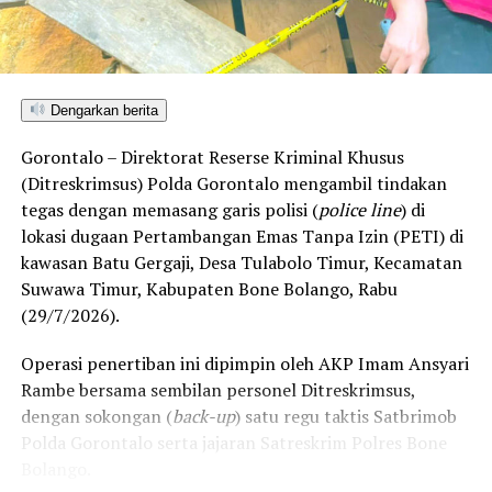
Yuriko Kamaru juga mmengatakan bahwa Dewan
Pimpinan Wilayah partai NASDEM untuk pemilihan
Kepala Daerah tahun 2020 sudah menyediakan formulir
pendaftaran dan di buka secara luas. “Siapapun
Dengarkan berita
masyrakat atau tokoh masyarakat, tokoh agama yang
ingin mau bertarung di pilkada 2020 itu bisa mendaftar
Gorontalo – Direktorat Reserse Kriminal Khusus
secara langsung” Katanya.
(Ditreskrimsus) Polda Gorontalo mengambil tindakan
tegas dengan memasang garis polisi (
police line
) di
Pendaftaran untuk partai besutan Surya Paloh ini sudah
lokasi dugaan Pertambangan Emas Tanpa Izin (PETI) di
di buka sejak tanggal 23 September 2019 dan berakhir
kawasan Batu Gergaji, Desa Tulabolo Timur, Kecamatan
pada tanggal 23 Oktober 2019. Dan sampai saat ini yang
Suwawa Timur, Kabupaten Bone Bolango, Rabu
sudah melakukan pendaftaran sebagai calon Bupati di
(29/7/2026).
DPD Partai Nasdem sudah 2 orang. Yakni Rustam Akili
selaku ketua Dewan Pimpinan Daerah Kabupaten
Operasi penertiban ini dipimpin oleh AKP Imam Ansyari
Gorontalo dan Tomy Ishak dari Gerindra dan” Ungkap
Rambe bersama sembilan personel Ditreskrimsus,
Yuriko.
dengan sokongan (
back-up
) satu regu taktis Satbrimob
Polda Gorontalo serta jajaran Satreskrim Polres Bone
Bolango.