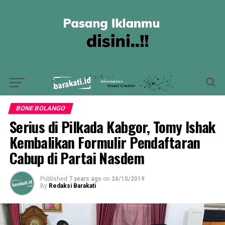
BONE BOLANGO
Serius di Pilkada Kabgor, Tomy Ishak
Kembalikan Formulir Pendaftaran
Cabup di Partai Nasdem
Published
7 years ago
on
24/10/2019
By
Redaksi Barakati