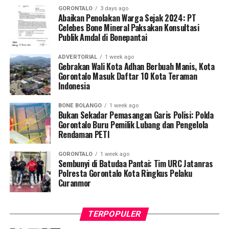
GORONTALO
3 days ago
“Melalui Halal Bihalal ini,
Abaikan Penolakan Warga Sejak 2024: PT
Celebes Bone Mineral Paksakan Konsultasi
kami ingin meneguhkan
Publik Amdal di Bonepantai
semangat kebersamaan,
ADVERTORIAL
1 week ago
memperkuat solidaritas,
Gebrakan Wali Kota Adhan Berbuah Manis, Kota
Gorontalo Masuk Daftar 10 Kota Teraman
dan membangun sinergi
Indonesia
positif antarwarga maupun
BONE BOLANGO
1 week ago
Bukan Sekadar Pemasangan Garis Polisi: Polda
antarinstansi,” ujar Abdul
Gorontalo Buru Pemilik Lubang dan Pengelola
Kadir.
Rendaman PETI
GORONTALO
1 week ago
Sembunyi di Batudaa Pantai: Tim URC Jatanras
Rangkaian kegiatan diisi dengan sambutan para tokoh
Polresta Gorontalo Kota Ringkus Pelaku
undangan, doa bersama, dan ramah tamah. Seluruh
Curanmor
peserta tampak antusias mengikuti acara yang
berlangsung hangat dan penuh suasana kekeluargaan.
TERPOPULER
Semangat gotong royong dan persaudaraan terasa kuat