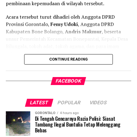
pembinaan kepemudaan di wilayah tersebut.
Acara tersebut turut dihadiri oleh Anggota DPRD
Provinsi Gorontalo,
Femy Udoki
, Anggota DPRD
Kabupaten Bone Bolango,
Andris Makmur
, beserta
unsur Pemerintah Kecamatan Bonepantai, Kepala Desa
Bilungala, tokoh adat, tokoh agama, dan para imam
wilayah. Kehadiran mereka menambah khidmat suasana
CONTINUE READING
kegiatan yang sarat makna kebersamaan.
Ketua Karang Taruna Desa Bilungala,
Abdul Kadir K.
FACEBOOK
Suleman, S.Pd.Gr
, dalam sambutannya menyampaikan
bahwa kegiatan Halal Bihalal ini tidak sekadar menjadi
tradisi tahunan, melainkan juga sarana memperkuat
LATEST
POPULAR
VIDEOS
hubungan antara pemuda, pemerintah, dan masyarakat.
GORONTALO
4 hours ago
Menurutnya, Karang Taruna memiliki peran penting
Di Tengah Gencarnya Razia Polisi: Siasat
Tambang Ilegal Buntulia Tetap Melenggang
sebagai wadah pembinaan sosial bagi generasi muda
Bebas
agar terus berkontribusi aktif dalam pembangunan desa.