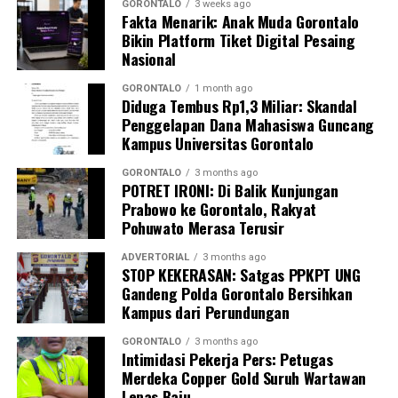
di tengah kebersamaan warga Desa Bilungala dan
GORONTALO
3 weeks ago
Fakta Menarik: Anak Muda Gorontalo
wilayah sekitar.
Bikin Platform Tiket Digital Pesaing
Nasional
GORONTALO
1 month ago
Diduga Tembus Rp1,3 Miliar: Skandal
Penggelapan Dana Mahasiswa Guncang
Kampus Universitas Gorontalo
GORONTALO
3 months ago
POTRET IRONI: Di Balik Kunjungan
Prabowo ke Gorontalo, Rakyat
Pohuwato Merasa Terusir
ADVERTORIAL
3 months ago
STOP KEKERASAN: Satgas PPKPT UNG
Gandeng Polda Gorontalo Bersihkan
Kampus dari Perundungan
GORONTALO
3 months ago
Intimidasi Pekerja Pers: Petugas
Merdeka Copper Gold Suruh Wartawan
Lepas Baju