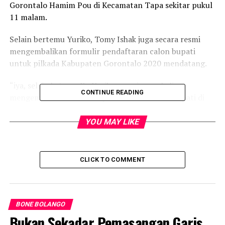
Gorontalo Hamim Pou di Kecamatan Tapa sekitar pukul
11 malam.
Selain bertemu Yuriko, Tomy Ishak juga secara resmi
mengembalikan formulir pendaftaran calon bupati
untuk pilkada Kabupaten Gorontalo 2020 mendatang.
“iya, selain ketemu Ka Yuriko, saya juga sekalian
CONTINUE READING
mengembalikan formulir pendafatarn calon Bupati di
Kabgor,” kata Tomy
YOU MAY LIKE
CLICK TO COMMENT
BONE BOLANGO
Bukan Sekadar Pemasangan Garis