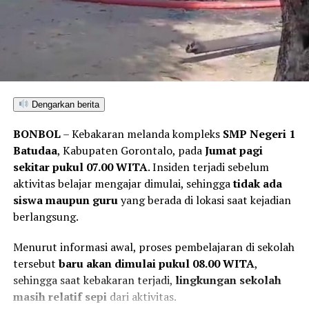
akan menelusuri seluruh pihak yang terlibat, mulai dari
pemilik lubang tambang, para pekerja di lapangan,
hingga pengelola tempat rendaman material,” pungkas
Maruly.
Dengarkan berita
BONBOL
– Kebakaran melanda kompleks
SMP Negeri 1
Batudaa
, Kabupaten Gorontalo, pada
Jumat pagi
sekitar pukul 07.00 WITA
. Insiden terjadi sebelum
aktivitas belajar mengajar dimulai, sehingga
tidak ada
siswa maupun guru
yang berada di lokasi saat kejadian
berlangsung.
Menurut informasi awal, proses pembelajaran di sekolah
tersebut
baru akan dimulai pukul 08.00 WITA
,
sehingga saat kebakaran terjadi,
lingkungan sekolah
masih relatif sepi
dari aktivitas.