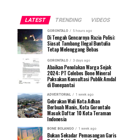
LATEST
TRENDING
VIDEOS
GORONTALO
5 hours ago
Di Tengah Gencarnya Razia Polisi:
Siasat Tambang Ilegal Buntulia
Tetap Melenggang Bebas
GORONTALO
3 days ago
Abaikan Penolakan Warga Sejak
2024: PT Celebes Bone Mineral
Paksakan Konsultasi Publik Amdal
di Bonepantai
ADVERTORIAL
1 week ago
Gebrakan Wali Kota Adhan
Berbuah Manis, Kota Gorontalo
Masuk Daftar 10 Kota Teraman
Indonesia
BONE BOLANGO
1 week ago
Bukan Sekadar Pemasangan Garis