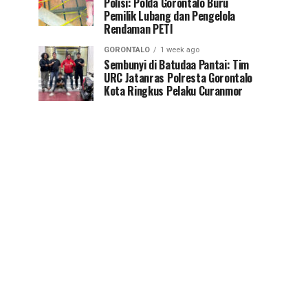
Polisi: Polda Gorontalo Buru
Pemilik Lubang dan Pengelola
Rendaman PETI
GORONTALO
1 week ago
Sembunyi di Batudaa Pantai: Tim
URC Jatanras Polresta Gorontalo
Kota Ringkus Pelaku Curanmor