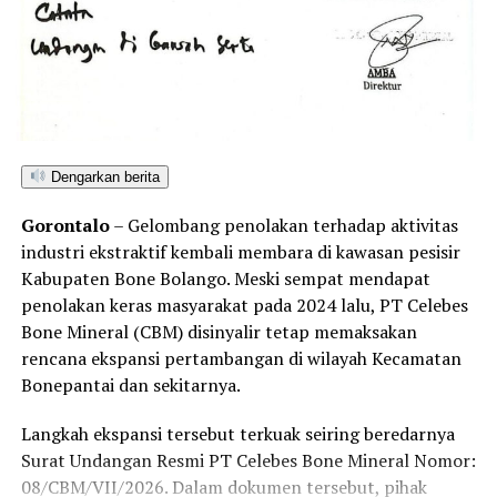
Selain melanggar regulasi perundang-undangan,
aktivitas PETI secara masif dampaknya langsung
mengancam kelestarian lingkungan, memicu
RELATED TOPICS:
ANOMALI IKLIM
BANJIR
BANJIR ROB
sedimentasi sungai, serta meningkatkan risiko bencana
BENCANA HIDROMETEOROLOGI
BMKG
ekologis bagi masyarakat sekitar.
BPBD KOTA TANGERANG
CUACA EKSTREM
DRAINASE
MITIGASI BENCANA
MUSIM HUJAN
SACHRUDIN
SISTEM PERINGATAN DINI
STATUS SIAGA DARURAT
Penegakan hukum yang adil, transparan, dan tanpa
TANGERANG
TAS SIAGA BENCANA
TERBARU
Dengarkan berita
pandang bulu menjadi kunci utama untuk menepis
UP NEXT
anggapan publik mengenai adanya tebang pilih dalam
Gorontalo
– Gelombang penolakan terhadap aktivitas
BMN 2025: Ketika Generasi Muda Jadi Mesin Pemulihan
penindakan tambang ilegal di Kabupaten Pohuwato.
Lingkungan
industri ekstraktif kembali membara di kawasan pesisir
Kabupaten Bone Bolango. Meski sempat mendapat
Hingga berita ini diterbitkan, redaksi Barakati.id telah
DON'T MISS
penolakan keras masyarakat pada 2024 lalu, PT Celebes
DLH Turun Tangan! Dugaan Pembakaran Sampah di
berupaya melayangkan konfirmasi kepada pihak yang
Alfamart Pohuwato Diselidiki
Bone Mineral (CBM) disinyalir tetap memaksakan
diduga bertanggung jawab atas aktivitas tersebut,
rencana ekspansi pertambangan di wilayah Kecamatan
namun belum mendapatkan tanggapan. Sesuai kode etik
Bonepantai dan sekitarnya.
jurnalistik, ruang klarifikasi dan hak jawab tetap terbuka
untuk memelihara keberimbangan berita.
Langkah ekspansi tersebut terkuak seiring beredarnya
Surat Undangan Resmi PT Celebes Bone Mineral Nomor:
08/CBM/VII/2026. Dalam dokumen tersebut, pihak