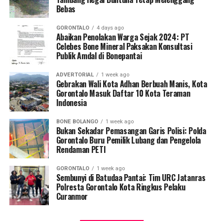
Bebas
proses penegakan hukum secara tuntas terhadap
praktik PETI di wilayah Kabupaten Bone Bolango,” tegas
GORONTALO
4 days ago
Kombes Pol. Maruly Pardede.
Abaikan Penolakan Warga Sejak 2024: PT
Celebes Bone Mineral Paksakan Konsultasi
Publik Amdal di Bonepantai
Dari hasil penyisiran di Tempat Kejadian Perkara (TKP),
tim gabungan mengamankan sejumlah barang bukti
ADVERTORIAL
1 week ago
operasional, meliputi dua karung material batu galian,
Gebrakan Wali Kota Adhan Berbuah Manis, Kota
dua buah pipa karbon, tiga mata bor
jet hammer
, serta
Gorontalo Masuk Daftar 10 Kota Teraman
Indonesia
satu buah mangkuk plastik warna biru.
BONE BOLANGO
1 week ago
Selain menyegel lubang tambang dan mengamankan
Bukan Sekadar Pemasangan Garis Polisi: Polda
barang bukti material serta alat pengolahan, petugas
Gorontalo Buru Pemilik Lubang dan Pengelola
Rendaman PETI
turut menempelkan surat imbauan tertulis di sekitar
area penambangan agar tidak ada lagi aktivitas ilegal
GORONTALO
1 week ago
yang berlangsung.
Sembunyi di Batudaa Pantai: Tim URC Jatanras
Polresta Gorontalo Kota Ringkus Pelaku
Kendati saat tim tiba di lokasi tidak ditemukan adanya
Curanmor
aktivitas penambangan yang tengah berjalan, seluruh
rangkaian kegiatan penyelidikan berlangsung aman,