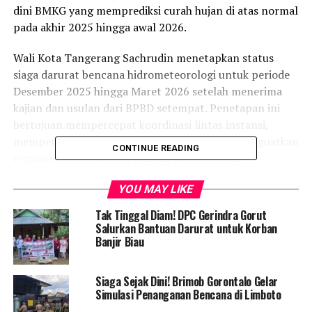
dini BMKG yang memprediksi curah hujan di atas normal
pada akhir 2025 hingga awal 2026.
Wali Kota Tangerang Sachrudin menetapkan status
siaga darurat bencana hidrometeorologi untuk periode
Desember 2025 hingga Maret 2026 setelah menerima
kajian dan usulan dari BPBD setempat. Penetapan ini
bertujuan mempercepat koordinasi lintas instansi,
mempermudah mobilisasi sumber daya, dan menguatkan
CONTINUE READING
respons kedaruratan di seluruh wilayah kota.
Peringatan dini dari BMKG menyebutkan bahwa hujan
YOU MAY LIKE
lebat berpotensi terjadi selama beberapa bulan ke depan
Tak Tinggal Diam! DPC Gerindra Gorut
akibat anomali iklim global yang meningkatkan risiko
Salurkan Bantuan Darurat untuk Korban
bencana di kawasan Tangerang dan sekitarnya. Dengan
Banjir Biau
adanya status siaga, pemerintah daerah dapat lebih
leluasa mengerahkan personel, logistik, peralatan, serta
Siaga Sejak Dini! Brimob Gorontalo Gelar
anggaran darurat untuk penanganan cepat saat
Simulasi Penanganan Bencana di Limboto
bencana terjadi.