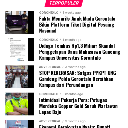
TERPOPULER
kondusif, dan tanpa hambatan.
GORONTALO
3 weeks ago
Fakta Menarik: Anak Muda Gorontalo
Kombes Pol. Maruly menegaskan, Polda Gorontalo tidak
Bikin Platform Tiket Digital Pesaing
akan berhenti pada tindakan penyegelan semata.
Nasional
Pihaknya kini tengah melakukan penelusuran mendalam
terhadap pihak-pihak yang terafiliasi dengan aktivitas
GORONTALO
1 month ago
Diduga Tembus Rp1,3 Miliar: Skandal
tambang ilegal tersebut.
Penggelapan Dana Mahasiswa Guncang
Kampus Universitas Gorontalo
“Sebagai tindak lanjut, Ditreskrimsus Polda Gorontalo
akan menelusuri seluruh pihak yang terlibat, mulai dari
ADVERTORIAL
3 months ago
pemilik lubang tambang, para pekerja di lapangan,
STOP KEKERASAN: Satgas PPKPT UNG
Gandeng Polda Gorontalo Bersihkan
hingga pengelola tempat rendaman material,” pungkas
Kampus dari Perundungan
Maruly.
GORONTALO
3 months ago
Intimidasi Pekerja Pers: Petugas
Merdeka Copper Gold Suruh Wartawan
Lepas Baju
ADVERTORIAL
3 months ago
Ekonomi Kerakyatan Nyata: Bupati