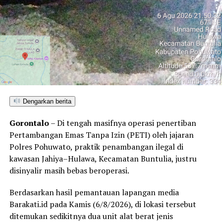
BPBD Kota Tangerang sebelumnya telah mengusulkan
penetapan status siaga darurat setelah melakukan
pembahasan dengan BMKG yang memprediksi hujan
lebat berlangsung setidaknya hingga Februari 2026.
Kepala Pelaksana BPBD Kota Tangerang, Mahdiar,
menjelaskan bahwa penetapan status siaga akan
membuat seluruh pemangku kepentingan kebencanaan
dapat bergerak lebih efektif dan responsif, termasuk
Dengarkan berita
dalam penguatan personel, logistik, peralatan, dan
Gorontalo
– Di tengah masifnya operasi penertiban
pembiayaan darurat.
Pertambangan Emas Tanpa Izin (PETI) oleh jajaran
BPBD juga meningkatkan edukasi dan sosialisasi kepada
Polres Pohuwato, praktik penambangan ilegal di
masyarakat agar rutin memantau informasi cuaca serta
kawasan Jahiya–Hulawa, Kecamatan Buntulia, justru
memahami langkah-langkah penyelamatan saat
disinyalir masih bebas beroperasi.
bencana terjadi. Masyarakat diimbau menyiapkan tas
Berdasarkan hasil pemantauan lapangan media
siaga bencana yang berisi kebutuhan dasar, dokumen
Barakati.id pada Kamis (6/8/2026), di lokasi tersebut
penting, dan perlengkapan darurat untuk
ditemukan sedikitnya dua unit alat berat jenis
meminimalkan dampak jika harus mengungsi dalam