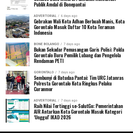
Publik Amdal di Bonepantai
ADVERTORIAL
6 days ago
Gebrakan Wali Kota Adhan Berbuah Manis, Kota
Gorontalo Masuk Daftar 10 Kota Teraman
Indonesia
BONE BOLANGO
7 days ago
Bukan Sekadar Pemasangan Garis Polisi: Polda
Gorontalo Buru Pemilik Lubang dan Pengelola
Rendaman PETI
GORONTALO
7 days ago
Sembunyi di Batudaa Pantai: Tim URC Jatanras
Polresta Gorontalo Kota Ringkus Pelaku
Curanmor
ADVERTORIAL
7 days ago
Raih Nilai Tertinggi se-SulutGo: Pemerintahan
AIR Antarkan Kota Gorontalo Masuk Kategori
‘Unggul’ IKAD 2026