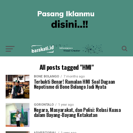
All posts tagged "HMI"
BONE BOLANGO
7 months ago
Terbukti Benar! Ramalan HMI Soal Dugaan
Nepotisme di Bone Bolango Jadi Nyata
GORONTALO
1 year ago
Negara, Masyarakat, dan Polisi: Relasi Kuasa
dalam Bayang-Bayang Ketakutan
ADVERTORIAL
1 year ago