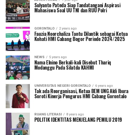
Sulyanto Pateda Siap Tandatangani Aspirasi
Mahasiswa Soal UU TNI dan RUU Polri
GORONTALO
2 years ago
Fauzia Noorchaliza Tantu Dilantik sebagai Ketua
Kohati HMI Cabang Bogor Periode 2024/2025
NEWS
5 years ago
Nama Elnino Berkali-kali Disebut Thariq
Modanggu Pada Silatda KAHMI
UNIVERSITAS NEGERI GORONTALO
6 years ago
Tak ada Reorganisasi, Ketua BEM UNG Aldi Ibura
Soroti Kinerja Pengurus HMI Cabang Gorontalo
RUANG LITERASI
8 years ago
POLITIK IDENTITAS MENJELANG PEMILU 2019