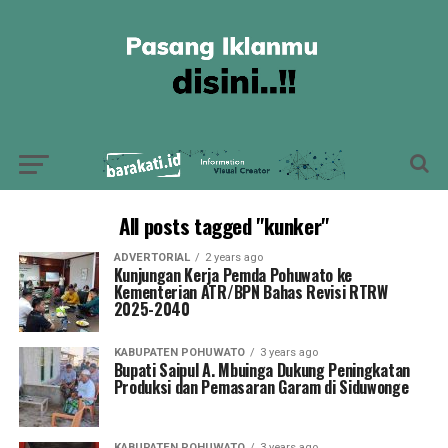
All posts tagged "kunker"
ADVERTORIAL
2 years ago
Kunjungan Kerja Pemda Pohuwato ke
Kementerian ATR/BPN Bahas Revisi RTRW
2025-2040
KABUPATEN POHUWATO
3 years ago
Bupati Saipul A. Mbuinga Dukung Peningkatan
Produksi dan Pemasaran Garam di Siduwonge
KABUPATEN POHUWATO
3 years ago