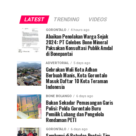
LATEST
TRENDING
VIDEOS
GORONTALO
4 hours ago
Abaikan Penolakan Warga Sejak
2024: PT Celebes Bone Mineral
Paksakan Konsultasi Publik Amdal
di Bonepantai
ADVERTORIAL
5 days ago
Gebrakan Wali Kota Adhan
Berbuah Manis, Kota Gorontalo
Masuk Daftar 10 Kota Teraman
Indonesia
BONE BOLANGO
6 days ago
Bukan Sekadar Pemasangan Garis
Polisi: Polda Gorontalo Buru
Pemilik Lubang dan Pengelola
Rendaman PETI
GORONTALO
6 days ago
Sembunyi di Batudaa Pantai: Tim