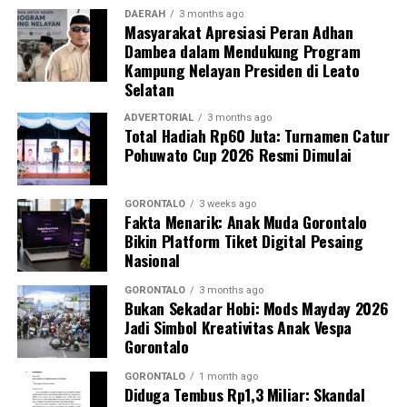
DAERAH
3 months ago
Masyarakat Apresiasi Peran Adhan
Guna memastikan kandungan material di dalamnya,
Dambea dalam Mendukung Program
penyidik Subdit Gakkum Ditpolairud Polda Gorontalo
Kampung Nelayan Presiden di Leato
langsung mengirimkan sampel ke Laboratorium
Selatan
Forensik (Labfor) Polda Sulawesi Utara di Manado. Hasil
pengujian laboratorium mengonfirmasi secara
ADVERTORIAL
3 months ago
Total Hadiah Rp60 Juta: Turnamen Catur
meyakinkan bahwa butiran putih dalam 39 karung
Pohuwato Cup 2026 Resmi Dimulai
tersebut positif mengandung sianida.
Selain menyita 1,9 ton sianida, polisi turut
GORONTALO
3 weeks ago
Fakta Menarik: Anak Muda Gorontalo
mengamankan bangkai kapal “SAR.01.1824” yang telah
Bikin Platform Tiket Digital Pesaing
rusak, beserta sisa serpihan dan mesin kapal sebagai
Nasional
barang bukti.
GORONTALO
3 months ago
Bukan Sekadar Hobi: Mods Mayday 2026
Hingga saat ini, pihak kepolisian tengah melakukan
Jadi Simbol Kreativitas Anak Vespa
penyelidikan intensif dan memburu pihak-pihak yang
Gorontalo
bertanggung jawab atas kepemilikan serta aktivitas
pengangkutan barang berbahaya tersebut. Sedikitnya
GORONTALO
1 month ago
Diduga Tembus Rp1,3 Miliar: Skandal
enam orang saksi telah dimintai keterangan resmi,