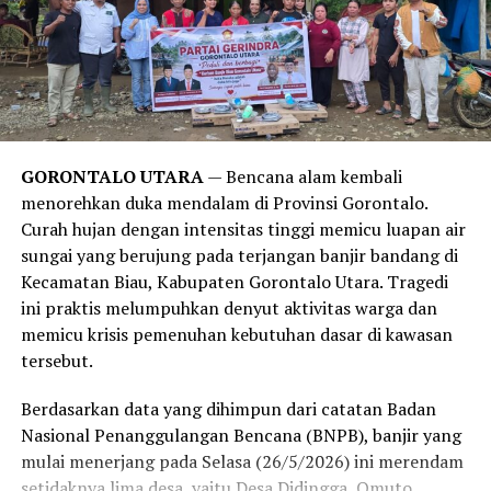
Temuan ini juga sejalan dengan publikasi medis dari
Harvard Health Publishing
. Laporan tersebut
menegaskan bahwa obsesi manusia modern untuk mandi
setiap hari lebih didorong oleh norma sosial, kebiasaan,
serta strategi pemasaran industri sabun kecantikan,
alih-alih kebutuhan medis yang sesungguhnya. Sistem
imun tubuh manusia sejatinya membutuhkan paparan
GORONTALO UTARA
— Bencana alam kembali
kotoran dan bakteri dalam jumlah wajar untuk
menorehkan duka mendalam di Provinsi Gorontalo.
merangsang antibodi agar tetap kuat.
Curah hujan dengan intensitas tinggi memicu luapan air
sungai yang berujung pada terjangan banjir bandang di
Meski demikian, anjuran untuk mandi 2-3 kali seminggu
Kecamatan Biau, Kabupaten Gorontalo Utara. Tragedi
ini memiliki pengecualian. Melansir data tambahan dari
ini praktis melumpuhkan denyut aktivitas warga dan
Healthline
, mereka yang rutin melakukan olahraga
memicu krisis pemenuhan kebutuhan dasar di kawasan
berat, bekerja di luar ruangan yang bersinggungan
tersebut.
langsung dengan kotoran, atau memiliki kondisi medis
tertentu tetap disarankan untuk membersihkan diri
Berdasarkan data yang dihimpun dari catatan Badan
setiap hari.
Nasional Penanggulangan Bencana (BNPB), banjir yang
mulai menerjang pada Selasa (26/5/2026) ini merendam
Bagi Anda yang aktivitasnya lebih banyak dihabiskan di
setidaknya lima desa, yaitu Desa Didingga, Omuto,