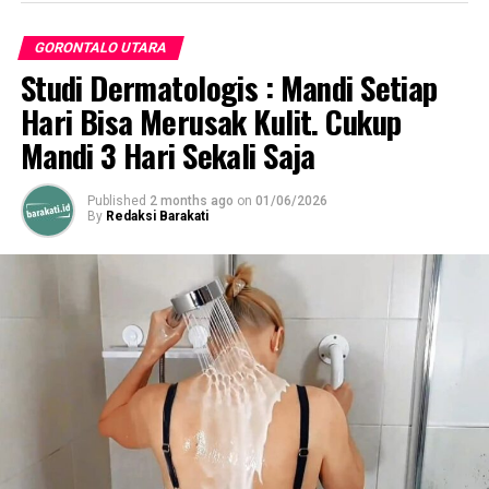
DON'T MISS
Indra Yasin Gelar Telekonferensi Bahas Pergub Nomor 15
GORONTALO UTARA
tentang PSBB
Studi Dermatologis : Mandi Setiap
Hari Bisa Merusak Kulit. Cukup
Mandi 3 Hari Sekali Saja
Published
2 months ago
on
01/06/2026
By
Redaksi Barakati