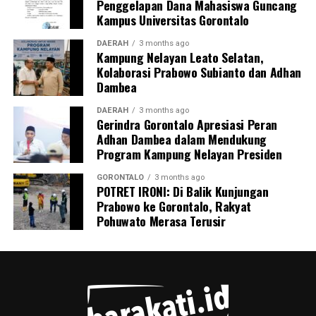
Penggelapan Dana Mahasiswa Guncang
termasuk personel Ditpolairud yang tiba pertama di
Kampus Universitas Gorontalo
lokasi, Kepala Desa Motihelumo, warga pelapor, serta
masyarakat sekitar.
DAERAH
3 months ago
Kampung Nelayan Leato Selatan,
Kolaborasi Prabowo Subianto dan Adhan
Peristiwa ini dipastikan melanggar sejumlah ketentuan
Dambea
pidana berlapis. Para pelaku terancam dijerat atas
tindak pidana pengangkutan barang berbahaya tanpa
DAERAH
3 months ago
Gerindra Gorontalo Apresiasi Peran
proses kepabeanan, pelanggaran pelayaran,
Adhan Dambea dalam Mendukung
perdagangan tanpa izin resmi, serta pelanggaran
Program Kampung Nelayan Presiden
Undang-Undang Perlindungan Konsumen karena
memanipulasi label dan kemasan barang.
GORONTALO
3 months ago
POTRET IRONI: Di Balik Kunjungan
Prabowo ke Gorontalo, Rakyat
Menutup keterangannya, Kombes Devy mengimbau
Pohuwato Merasa Terusir
seluruh masyarakat pesisir Gorontalo untuk terus
meningkatkan kewaspadaan dan tidak ragu segera
melapor ke pihak berwajib jika melihat adanya aktivitas
mencurigakan di wilayah perairan.