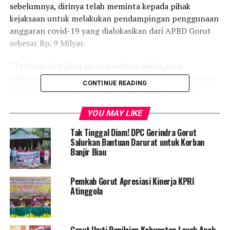
sebelumnya, dirinya telah meminta kepada pihak
kejaksaan untuk melakukan pendampingan penggunaan
anggaran covid-19 yang dialokasikan dari APBD Gorut
sebesar Rp. 9 Milyar.
“Terlepas dari jabatan saya sebagai sekda, saya
sekretaris gugus tugas, tugasnya ada tujuh, berat-berat
CONTINUE READING
semua antara lain merencanakan, menganggarkan,
mendistribusikan anggaran sampai evaluasi kegiatan”
YOU MAY LIKE
ujar Ridwan Yasin.
Tak Tinggal Diam! DPC Gerindra Gorut
Ia menjelaskan pula bahwa pada hari ini, tempat
Salurkan Bantuan Darurat untuk Korban
karantina yakni Puskesmas Popalo dan SDN 4 sudah
Banjir Biau
mulai di kerjakan. Olehnya itu mulai besok, dirinya akan
melakukan evaluasi guna memonitor perkembangan
Pemkab Gorut Apresiasi Kinerja KPRI
pekerjaan tersebut.
Atinggola
“Jika tidak sesuai saya minta disesuaikan, jika tidak
dipenuhi saya proses orangnya, bukan sebagai sekda tapi
Gorut Ikuti Penilaian Kabupaten Layak Anak