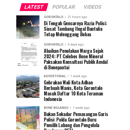
LATEST
POPULAR
VIDEOS
GORONTALO
21 hours ago
Di Tengah Gencarnya Razia Polisi:
Siasat Tambang Ilegal Buntulia
Tetap Melenggang Bebas
GORONTALO
4 days ago
Abaikan Penolakan Warga Sejak
2024: PT Celebes Bone Mineral
Paksakan Konsultasi Publik Amdal
di Bonepantai
ADVERTORIAL
1 week ago
Gebrakan Wali Kota Adhan
Berbuah Manis, Kota Gorontalo
Masuk Daftar 10 Kota Teraman
Indonesia
BONE BOLANGO
1 week ago
Bukan Sekadar Pemasangan Garis
Polisi: Polda Gorontalo Buru
Pemilik Lubang dan Pengelola