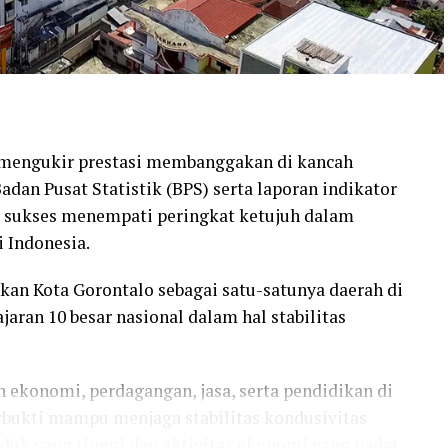
i mengukir prestasi membanggakan di kancah
Badan Pusat Statistik (BPS) serta laporan indikator
lo sukses menempati peringkat ketujuh dalam
 Indonesia.
kan Kota Gorontalo sebagai satu-satunya daerah di
aran 10 besar nasional dalam hal stabilitas
ekonomi, perdagangan, jasa, serta pendidikan di
rbukti mampu menjaga stabilitas kondusivitas
duk yang tinggi dan aktivitas ekonomi yang padat,