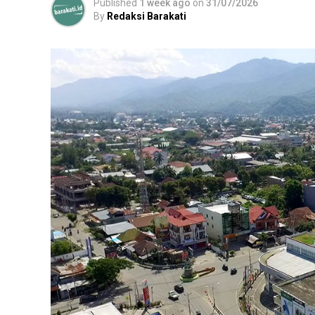
Published
1 week ago
on
31/07/2026
By
Redaksi Barakati