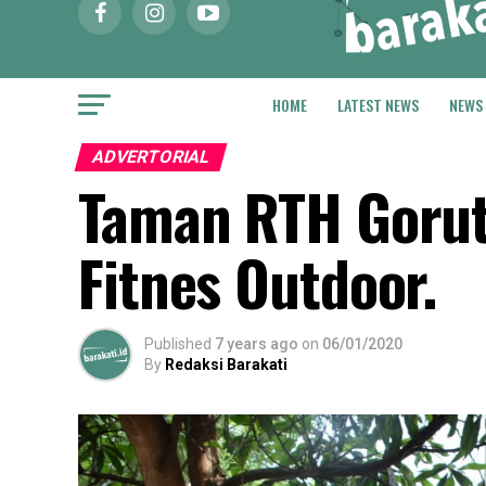
HOME
LATEST NEWS
NEWS
ADVERTORIAL
Taman RTH Gorut
Fitnes Outdoor.
Published
7 years ago
on
06/01/2020
By
Redaksi Barakati