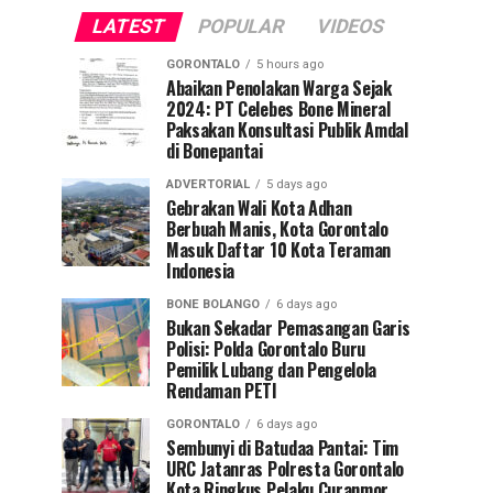
LATEST
POPULAR
VIDEOS
GORONTALO
5 hours ago
Abaikan Penolakan Warga Sejak
2024: PT Celebes Bone Mineral
Paksakan Konsultasi Publik Amdal
di Bonepantai
ADVERTORIAL
5 days ago
Gebrakan Wali Kota Adhan
Berbuah Manis, Kota Gorontalo
Masuk Daftar 10 Kota Teraman
Indonesia
BONE BOLANGO
6 days ago
Bukan Sekadar Pemasangan Garis
Polisi: Polda Gorontalo Buru
Pemilik Lubang dan Pengelola
Rendaman PETI
GORONTALO
6 days ago
Sembunyi di Batudaa Pantai: Tim
URC Jatanras Polresta Gorontalo
Kota Ringkus Pelaku Curanmor