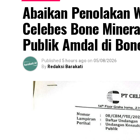
Abaikan Penolakan W
Celebes Bone Minera
Publik Amdal di Bon
Published
5 hours ago
on
05/08/2026
By
Redaksi Barakati