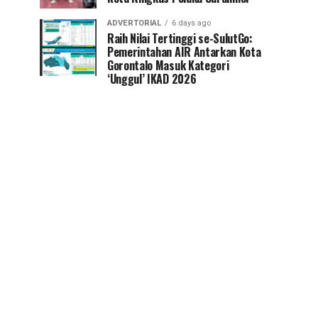
ADVERTORIAL
6 days ago
Raih Nilai Tertinggi se-SulutGo:
Pemerintahan AIR Antarkan Kota
Gorontalo Masuk Kategori
‘Unggul’ IKAD 2026