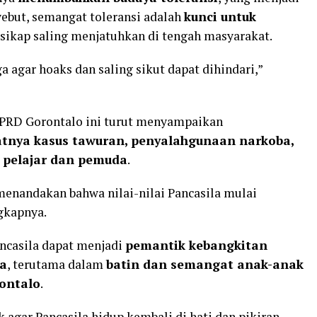
nyebut, semangat toleransi adalah
kunci untuk
n sikap saling menjatuhkan di tengah masyarakat.
ga agar hoaks dan saling sikut dapat dihindari,”
DPRD Gorontalo ini turut menyampaikan
tnya kasus tawuran, penyalahgunaan narkoba,
 pelajar dan pemuda
.
menandakan bahwa nilai-nilai Pancasila mulai
ngkapnya.
ncasila dapat menjadi
pemantik kebangkitan
la
, terutama dalam
batin dan semangat anak-anak
ontalo
.
k agar Pancasila hidup kembali di hati dan pikiran