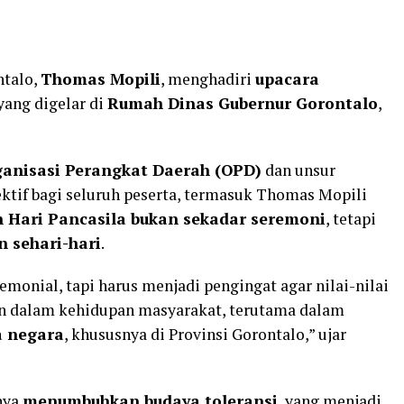
ntalo,
Thomas Mopili
, menghadiri
upacara
yang digelar di
Rumah Dinas Gubernur Gorontalo
,
anisasi Perangkat Daerah (OPD)
dan unsur
ktif bagi seluruh peserta, termasuk Thomas Mopili
 Hari Pancasila bukan sekadar seremoni
, tetapi
 sehari-hari
.
emonial, tapi harus menjadi pengingat agar nilai-nilai
an dalam kehidupan masyarakat, terutama dalam
a negara
, khususnya di Provinsi Gorontalo,” ujar
nya
menumbuhkan budaya toleransi
, yang menjadi