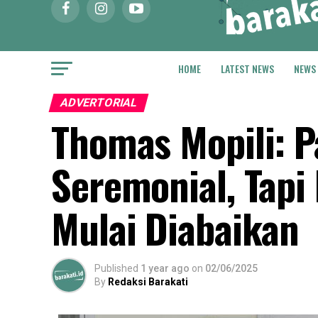
HOME
LATEST NEWS
NEWS
ADVERTORIAL
Thomas Mopili: P
Seremonial, Tap
Mulai Diabaikan
Published
1 year ago
on
02/06/2025
By
Redaksi Barakati