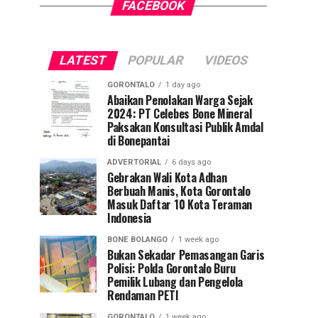
FACEBOOK
LATEST
POPULAR
VIDEOS
GORONTALO
1 day ago
Abaikan Penolakan Warga Sejak
2024: PT Celebes Bone Mineral
Paksakan Konsultasi Publik Amdal
di Bonepantai
ADVERTORIAL
6 days ago
Gebrakan Wali Kota Adhan
Berbuah Manis, Kota Gorontalo
Masuk Daftar 10 Kota Teraman
Indonesia
BONE BOLANGO
1 week ago
Bukan Sekadar Pemasangan Garis
Polisi: Polda Gorontalo Buru
Pemilik Lubang dan Pengelola
Rendaman PETI
GORONTALO
1 week ago