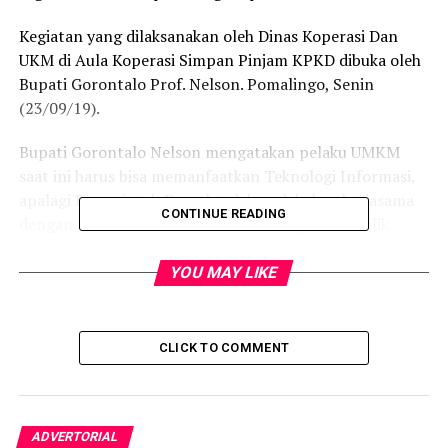
Kegiatan yang dilaksanakan oleh Dinas Koperasi Dan
UKM di Aula Koperasi Simpan Pinjam KPKD dibuka oleh
Bupati Gorontalo Prof. Nelson. Pomalingo, Senin
(23/09/19).
Bupati Gorontalo Nelson mengatakan pelaku UMKM
saat ini harus bisa memanfaatkan Teknologi Informasi,
apalagi Pemerintah Daerah telah melakukan kerjasama
CONTINUE READING
dengan Bukalapak untuk memasarkan produk milik
pelaku UMKM.
YOU MAY LIKE
“Kalau ini kita akan dorong akan berpengaruh signifikan
pada jumlah pengangguran dan kemiskinan di
Kabupaten Gorontalo”, kata Nelson.
CLICK TO COMMENT
Selain itu kepada Dinas Koperasi Dan UKM selalu terus
melakukam pedampingan pada pelaku UMKM untuk
mengembangkan usahanya.
ADVERTORIAL