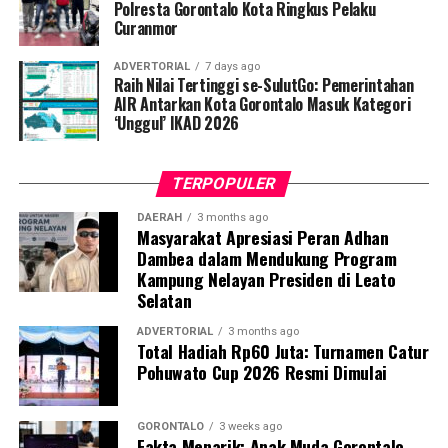
penyintas TBC di lingkungan warga.
Polresta Gorontalo Kota Ringkus Pelaku
Curanmor
“Literasi kesehatan warga adalah fondasi utama dalam
ADVERTORIAL
7 days ago
memutus rantai penularan TBC. Kami berupaya
Raih Nilai Tertinggi se-SulutGo: Pemerintahan
menyampaikan edukasi yang persuasif dan mudah
AIR Antarkan Kota Gorontalo Masuk Kategori
‘Unggul’ IKAD 2026
dipahami agar warga tidak ragu melakukan pemeriksaan
apabila mengalami gejala batuk berkepanjangan,”
terang Taufik.
TERPOPULER
Selain skrining TBC, mahasiswa turut mendampingi
DAERAH
3 months ago
Masyarakat Apresiasi Peran Adhan
nakes Puskesmas Talaga Jaya dalam memberikan
Dambea dalam Mendukung Program
pelayanan Cek Kesehatan Gratis (CKG), meliputi
Kampung Nelayan Presiden di Leato
pengukuran tekanan darah, cek kadar gula darah, dan
Selatan
penapisan faktor risiko penyakit tidak menular (PTM)
sebagai upaya promotif-preventif.
ADVERTORIAL
3 months ago
Total Hadiah Rp60 Juta: Turnamen Catur
Pohuwato Cup 2026 Resmi Dimulai
Perwakilan DPL KKN-PK, Dr. dr. Vivien Novarina A.
Kasim, M.Kes., menegaskan bahwa keterlibatan
mahasiswa merupakan bentuk perwujudan Tri Dharma
GORONTALO
3 weeks ago
Fakta Menarik: Anak Muda Gorontalo