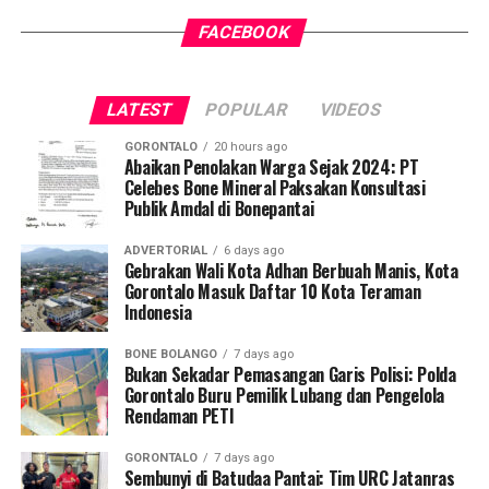
FACEBOOK
Pelaksanaan program ini didampingi secara langsung
oleh tim Dosen Pembimbing Lapangan (DPL) KKN-PK
Desa Luwoo, yakni Dr. dr. Vivien Novarina A. Kasim,
LATEST
POPULAR
VIDEOS
M.Kes., dr. Siti Rakhmatia P. Th. Kum, M.Biomed., Ns. Nur
Ayun R. Yusuf, S.Kep., M.Kep., dan Ns. Sartika, S.Kep.,
GORONTALO
20 hours ago
M.Kep. Pendampingan akademis ini memastikan seluruh
Abaikan Penolakan Warga Sejak 2024: PT
Celebes Bone Mineral Paksakan Konsultasi
alur intervensi medis dan edukasi berjalan sesuai standar
Publik Amdal di Bonepantai
prosedur operasional.
ADVERTORIAL
6 days ago
Koordinator Desa KKN-PK UNG Desa Luwoo, Taufik
Gebrakan Wali Kota Adhan Berbuah Manis, Kota
Gorontalo Masuk Daftar 10 Kota Teraman
Mohamad Nur, menyampaikan bahwa selain mengawal
Indonesia
teknis pelayanan medis, mahasiswa bertindak sebagai
edukator kesehatan masyarakat.
BONE BOLANGO
7 days ago
Bukan Sekadar Pemasangan Garis Polisi: Polda
Penyuluhan difokuskan pada pemahaman mekanisme
Gorontalo Buru Pemilik Lubang dan Pengelola
Rendaman PETI
penularan, pengenalan gejala awal, pentingnya
pemeriksaan Dahak/TCM, kepatuhan minum obat
GORONTALO
7 days ago
hingga tuntas, serta pengikisan stigma negatif terhadap
Sembunyi di Batudaa Pantai: Tim URC Jatanras