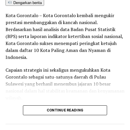
Dengarkan berita
RELATED TOPICS:
Kota Gorontalo – Kota Gorontalo kembali mengukir
prestasi membanggakan di kancah nasional.
UP NEXT
Atasi Kekeringan, Pemkab Gorut Dapat bantuan
Berdasarkan hasil analisis data Badan Pusat Statistik
Pembangunan Embung dan Pamsimas dari Kemendes
(BPS) serta laporan indikator ketertiban sosial nasional,
Kota Gorontalo sukses menempati peringkat ketujuh
DON'T MISS
Paguat Jadi Lokasi Seminar Pemberdayaan Internet Desa
dalam daftar 10 Kota Paling Aman dan Nyaman di
oleh BAKTI KOMINFO
Indonesia.
Capaian strategis ini sekaligus mengukuhkan Kota
Gorontalo sebagai satu-satunya daerah di Pulau
Sulawesi yang berhasil menembus jajaran 10 besar
nasional dalam hal stabilitas keamanan dan kenyamanan
wilayah.
Sebagai pusat pemerintahan, pertumbuhan ekonomi,
CONTINUE READING
perdagangan, jasa, serta pendidikan di kawasan Teluk
Tomini, Kota Gorontalo terbukti mampu menjaga