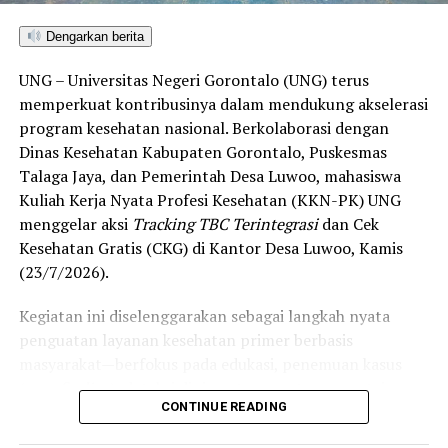
hingga menuju “Unggul”.
Dengarkan berita
“Alhamdulillah, nilai IKAD Kota Gorontalo tercatat yang
UNG – Universitas Negeri Gorontalo (UNG) terus
tertinggi di kawasan SulutGo sebagaimana dipaparkan
memperkuat kontribusinya dalam mendukung akselerasi
dalam Rakorwil TPAKD,” ungkap Wawali Indra Gobel
program kesehatan nasional. Berkolaborasi dengan
usai kegiatan.
Dinas Kesehatan Kabupaten Gorontalo, Puskesmas
Talaga Jaya, dan Pemerintah Desa Luwoo, mahasiswa
Indra menambahkan, skor IKAD ini membuktikan bahwa
Kuliah Kerja Nyata Profesi Kesehatan (KKN-PK) UNG
tingkat keterjangkauan, pemanfaatan, serta inklusivitas
menggelar aksi
Tracking TBC Terintegrasi
dan Cek
layanan keuangan bagi masyarakat di Kota Gorontalo
Kesehatan Gratis (CKG) di Kantor Desa Luwoo, Kamis
berada di posisi terdepan.
(23/7/2026).
Predikat “Unggul” yang diraih Pemerintahan AIR
Kegiatan ini diselenggarakan sebagai langkah nyata
menjadi indikator kuat atas keberhasilan pemerintah
penguatan layanan kesehatan primer berbasis
daerah dalam mendorong masyarakat agar makin
masyarakat—berfokus pada edukasi, penemuan kasus
mudah, merata, dan aman dalam mengakses berbagai
(
case finding
), deteksi dini, serta pemutusan rantai
fasilitas jasa keuangan yang berkelanjutan.
CONTINUE READING
penularan tuberkulosis (TBC) yang masih menjadi salah
satu tantangan kesehatan terbesar di Indonesia.