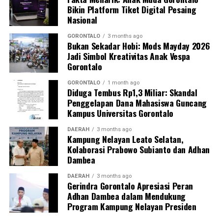
Perguruan Tinggi dalam mengawal transformasi
Bikin Platform Tiket Digital Pesaing
layanan kesehatan primer.
Nasional
“Kehadiran mahasiswa mempercepat jangkauan skema
GORONTALO
3 months ago
Bukan Sekadar Hobi: Mods Mayday 2026
active case finding
TBC yang dicanangkan pemerintah.
Jadi Simbol Kreativitas Anak Vespa
Sinergi multisektor antara perguruan tinggi, dinas
Gorontalo
kesehatan, puskesmas, dan pemerintah desa seperti
inilah yang menjadi kunci sukses pembentukan
GORONTALO
1 month ago
Diduga Tembus Rp1,3 Miliar: Skandal
masyarakat sadar sehat,” jelas Dr. Vivien.
Penggelapan Dana Mahasiswa Guncang
Kampus Universitas Gorontalo
Masyarakat Desa Luwoo menyambut antusias agenda
terpadu ini. Ratusan warga memanfaatkan layanan
DAERAH
3 months ago
Kampung Nelayan Leato Selatan,
pemeriksaan kesehatan gratis sekaligus berkonsultasi
Kolaborasi Prabowo Subianto dan Adhan
mengenai pola hidup bersih dan sehat (PHBS)
Dambea
pencegahan tuberkulosis.
DAERAH
3 months ago
Gerindra Gorontalo Apresiasi Peran
Adhan Dambea dalam Mendukung
Program Kampung Nelayan Presiden