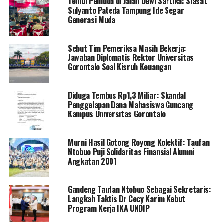
Temui Pemuda di Jalan Dewi Sartika: Siasat
Sulyanto Pateda Tampung Ide Segar
Di hadapan ratusan pasang mata yang memadati area
Generasi Muda
pertemuan, Wamentan Sudaryono melayangkan rasa
syukur mendalam atas kokohnya komitmen
Sebut Tim Pemeriksa Masih Bekerja:
kebersamaan lintas sektoral yang ditunjukkan oleh
Jawaban Diplomatis Rektor Universitas
masyarakat Gorontalo.
Gorontalo Soal Kisruh Keuangan
“Alhamdulillah, malam ini kami bisa bertatap muka dan
Diduga Tembus Rp1,3 Miliar: Skandal
bersilaturahmi langsung dengan kawan-kawan pejuang
Penggelapan Dana Mahasiswa Guncang
pangan dari HKTI, Tani Merdeka, Asosiasi Pedagang
Kampus Universitas Gorontalo
Pasar, serta keluarga besar Partai Gerindra Gorontalo,”
ungkap Sudaryono hangat.
Murni Hasil Gotong Royong Kolektif: Taufan
Ntobuo Puji Solidaritas Finansial Alumni
Bagi Sudaryono, ruang perjumpaan komunal seperti ini
Angkatan 2001
memiliki urgensi tinggi untuk melebur sekat birokrasi,
merajut ukhuwah, sekaligus menjadi kanal sosiologis
Gandeng Taufan Ntobuo Sebagai Sekretaris:
untuk membumikan kebahagiaan bersama. “Esensinya
Langkah Taktis Dr Cecy Karim Kebut
kita berkumpul, makan bersama, menikmati musik, dan
Program Kerja IKA UNDIP
berbagi energi kegembiraan dengan kawan-kawan di