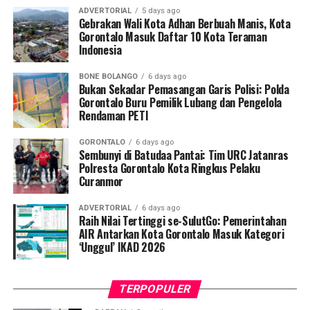
serta dua unit radio komunikasi (
handy talky
/HT).
ADVERTORIAL
5 days ago
Gebrakan Wali Kota Adhan Berbuah Manis, Kota
Polisi turut mengamankan dua pria berinisial KR, yang
Gorontalo Masuk Daftar 10 Kota Teraman
Indonesia
bertindak sebagai operator ekskavator, serta FM, yang
diduga kuat berperan sebagai pemodal sekaligus pemilik
BONE BOLANGO
6 days ago
alat berat tersebut.
Bukan Sekadar Pemasangan Garis Polisi: Polda
Gorontalo Buru Pemilik Lubang dan Pengelola
Kapolres Pohuwato AKBP H. Busroni, S.I.K., M.H.
Rendaman PETI
melalui Kasat Reskrim IPTU Renly H. Turangan, S.H.
GORONTALO
6 days ago
menegaskan bahwa operasi penindakan ini merupakan
Sembunyi di Batudaa Pantai: Tim URC Jatanras
bukti nyata komitmen kepolisian dalam menegakkan
Polresta Gorontalo Kota Ringkus Pelaku
Curanmor
hukum tanpa pandang bulu terhadap segala bentuk
perusakan lingkungan.
ADVERTORIAL
6 days ago
Raih Nilai Tertinggi se-SulutGo: Pemerintahan
“Kami tidak akan mentoleransi aktivitas pertambangan
AIR Antarkan Kota Gorontalo Masuk Kategori
tanpa izin di wilayah Pohuwato. Siapa pun yang terbukti
‘Unggul’ IKAD 2026
melanggar hukum akan kami tindak tegas dan proses
sesuai ketentuan yang berlaku. Komitmen kami jelas,
TERPOPULER
penegakan hukum terhadap PETI dilakukan secara