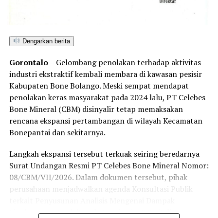
pembangunan infrastruktur pertanian di Provinsi
Gorontalo.
Dengarkan berita
RELATED TOPICS:
ADHAN DAMBEA
ASOSIASI PEDAGANG PASAR
BERITA PERTANIAN GORONTALO
Gorontalo
– Gelombang penolakan terhadap aktivitas
GOR DAVID TONNY
HKTI PROVINSI GORONTALO
industri ekstraktif kembali membara di kawasan pesisir
INFO GORONTALO HARI INI
KEDAULATAN PANGAN DAERAH
KULINER RAHANG TUNA
NELSON POMALINGO
Kabupaten Bone Bolango. Meski sempat mendapat
PARTAI GERINDRA GORONTALO
PENAS PETANI NELAYAN 2026
penolakan keras masyarakat pada 2024 lalu, PT Celebes
PRESIDEN PRABOWO SUBIANTO
Bone Mineral (CBM) disinyalir tetap memaksakan
SILATURAHMI WAMENTAN SUDARYONO DI GORONTALO
SUDARYONO
TANI MERDEKA GORONTALO
TERBARU
rencana ekspansi pertambangan di wilayah Kecamatan
Bonepantai dan sekitarnya.
UP NEXT
Gaya Lugas Wakil Menteri Pertanian: Rahasia Sudaryono
Bakar Adrenalin Pejuang Pangan Daerah
Langkah ekspansi tersebut terkuak seiring beredarnya
Surat Undangan Resmi PT Celebes Bone Mineral Nomor:
DON'T MISS
08/CBM/VII/2026. Dalam dokumen tersebut, pihak
Bergeser dari Evaluasi Rapor: Orang Tua Keluhkan Dana
Pembangunan Saat Rapat di SMA 3 Gorontalalo
perusahaan menjadwalkan agenda Konsultasi Publik
terkait Penyusunan Analisis Mengenai Dampak
Lingkungan (Amdal) pada Kamis (6/8/2026) di