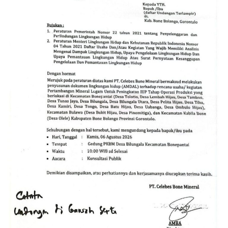
(PENAS) Petani dan Nelayan 2026. Agenda akbar
tersebut dijadwalkan menghentak pada Rabu
(24/06/2026) di Gelanggang Olahraga (GOR) David-
Tonny, Kabupaten Gorontalo.
Puncak penutupan PENAS 2026 tersebut direncanakan
bakal dihadiri langsung oleh Presiden Republik
Indonesia Prabowo Subianto, didampingi jajaran
menteri Kabinet Merah Putih serta para kepala daerah
se-Indonesia.
Pantauan di lokasi, agenda malam silaturahmi ini turut
dihadiri oleh sederet tokoh elite politik dan pejabat
daerah Gorontalo. Tampak hadir di antaranya Sulyanto
Pateda, Adhan Dambea, Indra Gobel, Nuraini Aini
Sompie, Nelson Pomalingo, Syarif Mbuinga, hingga
Limonu Hippy. Hadirnya para pemangku kepentingan ini
mempertegas solidnya sinergitas pentaheliks untuk
mengawal kedaulatan pangan dan akselerasi