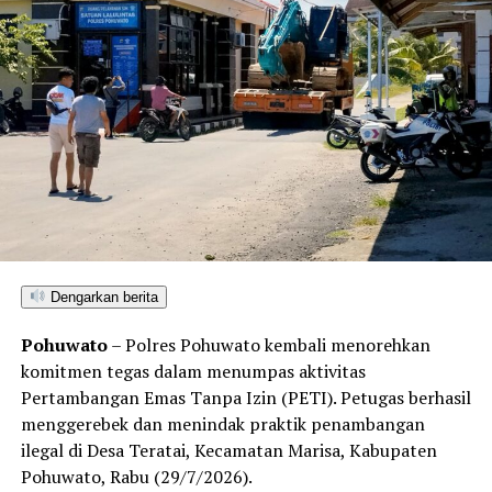
Kota.
Menindaklanjuti laporan korban, Tim URC Jatanras
bergerak cepat melakukan penyelidikan hingga berhasil
mendeteksi keberadaan pelaku dan melakukan
penangkapan tanpa perlawanan. Saat ini pelaku beserta
barang bukti telah diamankan di Mako Polresta
Gorontalo Kota guna menjalani proses hukum lebih
lanjut.
Dengarkan berita
Pohuwato
– Polres Pohuwato kembali menorehkan
komitmen tegas dalam menumpas aktivitas
Pertambangan Emas Tanpa Izin (PETI). Petugas berhasil
menggerebek dan menindak praktik penambangan
ilegal di Desa Teratai, Kecamatan Marisa, Kabupaten
Pohuwato, Rabu (29/7/2026).