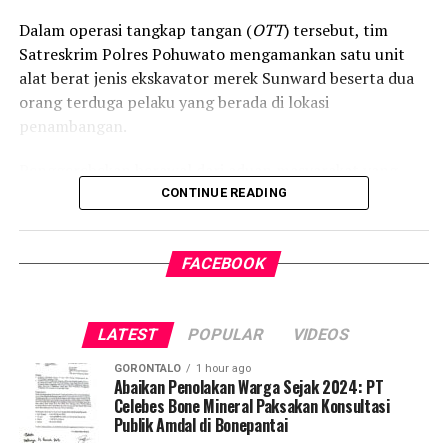
Dalam operasi tangkap tangan (
OTT
) tersebut, tim
Satreskrim Polres Pohuwato mengamankan satu unit
alat berat jenis ekskavator merek Sunward beserta dua
orang terduga pelaku yang berada di lokasi
penambangan.
Penggerebekan berawal dari aduan masyarakat yang
resah terhadap maraknya aktivitas PETI di wilayah
CONTINUE READING
tersebut. Menindaklanjuti laporan itu, Tim Satreskrim
Polres Pohuwato yang dipimpin langsung oleh Kasat
FACEBOOK
Reskrim IPTU Renly H. Turangan, S.H. bergerak cepat
menyisir lokasi dan mendapati ekskavator tengah
beroperasi menyedot material tambang secara ilegal.
LATEST
POPULAR
VIDEOS
Selain alat berat, petugas menyita sederet barang bukti
GORONTALO
1 hour ago
operasional tambang ilegal, di antaranya mesin alkon,
Abaikan Penolakan Warga Sejak 2024: PT
Celebes Bone Mineral Paksakan Konsultasi
karpet penyaring emas, pipa sambungan, selang
Publik Amdal di Bonepantai
gabang, linggis, ember berisi sampel material tanah,