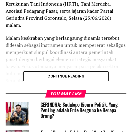
Kerukunan Tani Indonesia (HKTI), Tani Merdeka,
Asosiasi Pedagang Pasar, serta jajaran kader Partai
Gerindra Provinsi Gorontalo, Selasa (23/06/2026)
malam.
Malam keakraban yang berlangsung dinamis tersebut
didesain sebagai instrumen untuk mempererat sekaligus
memperkuat simpul koordinasi antara pemerintah
pusat dengan berbagai elemen strategis masyarakat
bawah. Fokus utamanya menyasar para pelaku sektor
hulu pertanian hingga hilir perdagangan di Bumi
CONTINUE READING
Serambi Madinah.
Dalam momentum informal tersebut, Sudaryono
YOU MAY LIKE
disuguhi hidangan rahang tuna bakar, salah satu
GERINDRA; Sudalopo Bicara Politik, Yang
mahakarya kuliner khas Gorontalo yang legendaris.
Penting adalah Ente Berguna ke Berapa
Menu ini dikenal luas sebagai hidangan wajib bagi para
Orang?
pejabat negara dan tamu protokoler yang berkunjung ke
daerah tersebut.