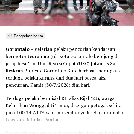
bertujuan membuka jalan bagi industri pertambangan di
tanah kelahiran mereka.
“Kami menolak keras kegiatan atau acara dalam bentuk
apa pun yang membahas isu pembukaan tambang oleh
Dengarkan berita
pihak perusahaan mana pun di wilayah Kecamatan
Bonepantai,” tegas Rahmat Husain.
Gorontalo
– Pelarian pelaku pencurian kendaraan
bermotor (curanmor) di Kota Gorontalo berujung di
Penolakan masif yang konsisten disuarakan warga
jeruji besi. Tim Unit Reaksi Cepat (URC) Jatanras Sat
pesisir ini berlandaskan kekhawatiran atas dampak
Reskrim Polresta Gorontalo Kota berhasil meringkus
kerusakan lingkungan. Kehadiran industri ekstraktif di
terduga pelaku kurang dari dua hari pasca-aksi
wilayah Bonepantai, Bulawa, dan Kabila Bone dinilai
pencurian, Kamis (30/7/2026) dini hari.
berpotensi merusak ekosistem pesisir serta perairan
Teluk Tomini, menghancurkan daerah resapan air, dan
Terduga pelaku berinisial RH alias Rijal (23), warga
mengancam ruang hidup nelayan serta petani lokal.
Kelurahan Wonggaditi Timur, disergap petugas sekira
pukul 00.14 WITA saat bersembunyi di sebuah rumah di
Rencana konsultasi publik PT CBM diprediksi bakal
kawasan Batudaa Pantai.
mendapat perlawanan ketat dari koalisi masyarakat sipil
dan warga lintas desa yang bersiap menghadang
Pengungkapan kasus ini berawal dari laporan korban,