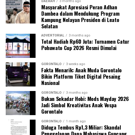
berkelanjutan,” tegas IPTU Renly.
DAERAH
3 months ago
Masyarakat Apresiasi Peran Adhan
Dambea dalam Mendukung Program
Saat ini seluruh barang bukti beserta kedua terduga
Kampung Nelayan Presiden di Leato
pelaku telah digelandang ke Mapolres Pohuwato guna
Selatan
menjalani pemeriksaan intensif. Penyidik Satreskrim
masih melengkapi administrasi penyidikan (mindik) dan
ADVERTORIAL
3 months ago
Total Hadiah Rp60 Juta: Turnamen Catur
menginterogasi sejumlah saksi untuk membongkar
Pohuwato Cup 2026 Resmi Dimulai
jaringan penambangan ilegal tersebut secara
menyeluruh.
GORONTALO
3 weeks ago
Fakta Menarik: Anak Muda Gorontalo
“Kami mengapresiasi keberanian warga yang
Bikin Platform Tiket Digital Pesaing
melaporkan aktivitas ilegal ini. Partisipasi aktif
Nasional
masyarakat sangat krusial dalam menjaga kondusivitas
keamanan serta kelestarian ekosistem lingkungan di
GORONTALO
3 months ago
Bukan Sekadar Hobi: Mods Mayday 2026
Kabupaten Pohuwato,” tambah IPTU Renly.
Jadi Simbol Kreativitas Anak Vespa
Gorontalo
Polres Pohuwato mengimbau seluruh elemen
masyarakat agar tidak tergiur terlibat dalam aktivitas
GORONTALO
1 month ago
Diduga Tembus Rp1,3 Miliar: Skandal
pertambangan ilegal dan segera melapor ke pihak
Penggelapan Dana Mahasiswa Guncang
berwajib apabila menemukan indikasi kegiatan PETI di