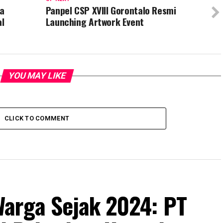
ka
Panpel CSP XVIII Gorontalo Resmi
al
Launching Artwork Event
YOU MAY LIKE
CLICK TO COMMENT
arga Sejak 2024: PT