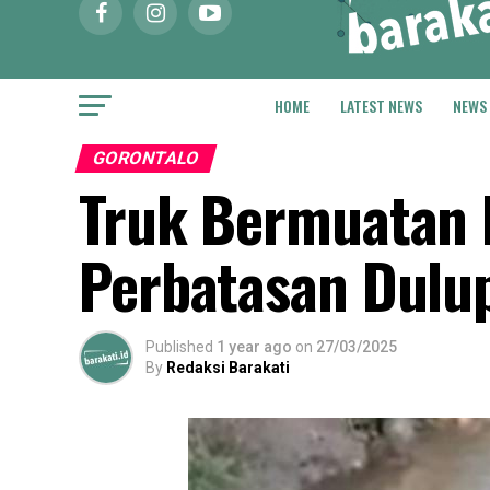
HOME
LATEST NEWS
NEWS
GORONTALO
Truk Bermuatan B
Perbatasan Dulup
Published
1 year ago
on
27/03/2025
By
Redaksi Barakati