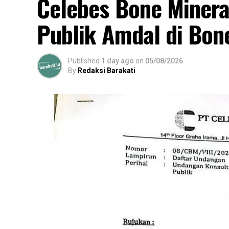
Celebes Bone Minera
Publik Amdal di Bon
Published
1 day ago
on
05/08/2026
By
Redaksi Barakati