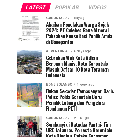
LATEST
POPULAR
VIDEOS
GORONTALO
1 day ago
Abaikan Penolakan Warga Sejak
2024: PT Celebes Bone Mineral
Paksakan Konsultasi Publik Amdal
di Bonepantai
ADVERTORIAL
6 days ago
Gebrakan Wali Kota Adhan
Berbuah Manis, Kota Gorontalo
Masuk Daftar 10 Kota Teraman
Indonesia
BONE BOLANGO
1 week ago
Bukan Sekadar Pemasangan Garis
Polisi: Polda Gorontalo Buru
Pemilik Lubang dan Pengelola
Rendaman PETI
GORONTALO
1 week ago
Sembunyi di Batudaa Pantai: Tim
URC Jatanras Polresta Gorontalo
Kota Ringkus Pelaku Curanmor