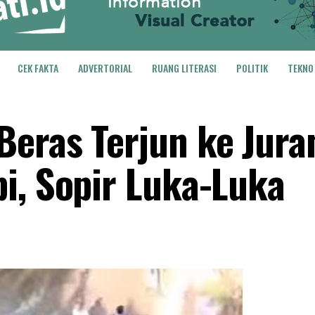
CEK FAKTA
ADVERTORIAL
RUANG LITERASI
POLITIK
TEKNO
eras Terjun ke Jura
i, Sopir Luka-Luka