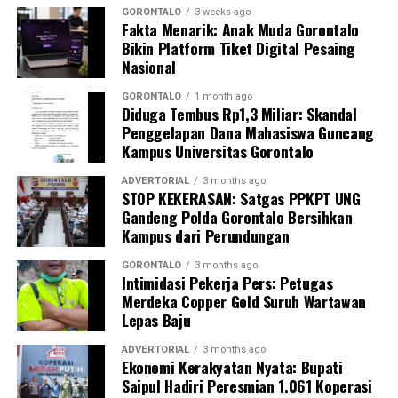
berisiko tinggi.
GORONTALO
3 weeks ago
Fakta Menarik: Anak Muda Gorontalo
Bikin Platform Tiket Digital Pesaing
Dosen Pembimbing Lapangan (DPL) KKN Profesi
Nasional
Kesehatan UNG menegaskan bahwa pemberdayaan
kader berbasis komunitas merupakan instrumen krusial
GORONTALO
1 month ago
Diduga Tembus Rp1,3 Miliar: Skandal
dalam mempercepat penurunan Angka Kematian Ibu
Penggelapan Dana Mahasiswa Guncang
(AKI) dan Angka Kematian Anak (AKA).
Kampus Universitas Gorontalo
“Penyelamatan jiwa ibu hamil saat bencana tidak bisa
ADVERTORIAL
3 months ago
STOP KEKERASAN: Satgas PPKPT UNG
hanya bergantung pada fasilitas kesehatan formal.
Gandeng Polda Gorontalo Bersihkan
Harus ada sistem kesiapsiagaan berbasis masyarakat
Kampus dari Perundungan
yang solid. Kehadiran buku panduan ini memperjelas
alur koordinasi penanganan darurat di lapangan,” ujar
GORONTALO
3 months ago
Intimidasi Pekerja Pers: Petugas
DPL KKN.
Merdeka Copper Gold Suruh Wartawan
Lepas Baju
Pelatihan berlangsung interaktif lewat simulasi
penanganan awal, diskusi kasus, hingga penyamaan
ADVERTORIAL
3 months ago
Ekonomi Kerakyatan Nyata: Bupati
persepsi peran keluarga dalam pengawasan masa
Saipul Hadiri Peresmian 1.061 Koperasi
kehamilan.