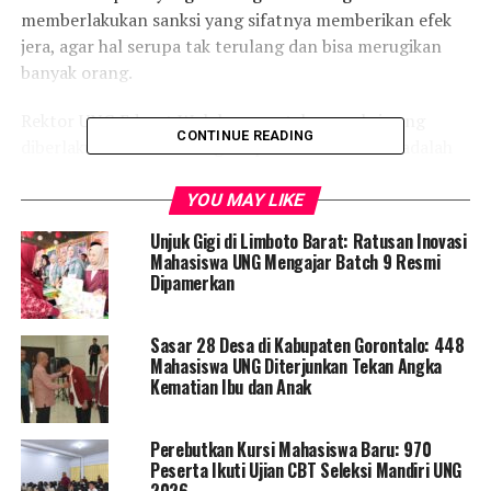
memberlakukan sanksi yang sifatnya memberikan efek
jera, agar hal serupa tak terulang dan bisa merugikan
banyak orang.
Rektor UNG Eduart Wolok mengatakan sanksi yang
CONTINUE READING
diberlakukan oleh lembaga kepada Yunus Pasau adalah
skorsing satu semester, namun hal itu akan berlaku
apabila yang bersangkutan tidak melakukan penugasan
YOU MAY LIKE
khusus yang diberikan oleh lembaga.
Unjuk Gigi di Limboto Barat: Ratusan Inovasi
Mahasiswa UNG Mengajar Batch 9 Resmi
“Jadi yang bersangkutan harus membuat paper tulisan,
Dipamerkan
atau empat paper dalam satu semester. Jika ini dapat
dipenuhi maka sanksi full skorsing satu semester itu
Sasar 28 Desa di Kabupaten Gorontalo: 448
tidak akan diterapkan. Namun hal ini jika tidak dipenuhi
Mahasiswa UNG Diterjunkan Tekan Angka
maka otomatis skorsing satu semester akan berlaku,”
Kematian Ibu dan Anak
Jelas Eduart saat melakukan konferensi pers, (5/9/2022).
Perebutkan Kursi Mahasiswa Baru: 970
Eduart juga menambahkan, yang bersangkutan telah
Peserta Ikuti Ujian CBT Seleksi Mandiri UNG
mengakui bahwa yang dilakukan merupakan spontanitas
2026