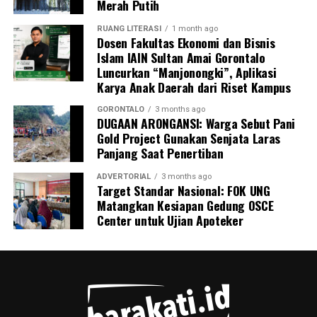
Merah Putih
Inisiatif
BUMIL TANGGUH
menjadi wujud nyata
RUANG LITERASI
1 month ago
komitmen KKN Profesi Kesehatan UNG 2026 dalam
Dosen Fakultas Ekonomi dan Bisnis
Islam IAIN Sultan Amai Gorontalo
mengoptimalkan pengawasan kehamilan risiko tinggi.
Luncurkan “Manjonongki”, Aplikasi
Melalui sinergi mahasiswa, kader, dan pemerintah desa,
Karya Anak Daerah dari Riset Kampus
UNG berharap terbangun sistem mitigasi kebencanan
maternal yang tanggap, terintegrasi, dan berkelanjutan.
GORONTALO
3 months ago
DUGAAN ARONGANSI: Warga Sebut Pani
Gold Project Gunakan Senjata Laras
Panjang Saat Penertiban
ADVERTORIAL
3 months ago
Target Standar Nasional: FOK UNG
Matangkan Kesiapan Gedung OSCE
Center untuk Ujian Apoteker