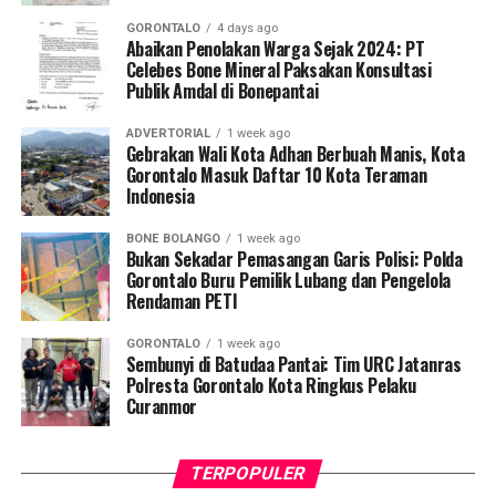
Koordinator Desa KKN Profesi Kesehatan UNG Desa
GORONTALO
4 days ago
Hutadaa menekankan pentingnya posisi strategis kader
Abaikan Penolakan Warga Sejak 2024: PT
Celebes Bone Mineral Paksakan Konsultasi
yang bersinggungan langsung dengan masyarakat
Publik Amdal di Bonepantai
harian.
ADVERTORIAL
1 week ago
“Kader adalah pihak terdekat dengan ibu hamil dan
Gebrakan Wali Kota Adhan Berbuah Manis, Kota
keluarganya. Melalui program ini, kami ingin
Gorontalo Masuk Daftar 10 Kota Teraman
Indonesia
memastikan kader di Desa Hutadaa memiliki
kesiapsiagaan tinggi dalam mengenali
BONE BOLANGO
1 week ago
kegawatdaruratan kehamilan, terutama di tengah situasi
Bukan Sekadar Pemasangan Garis Polisi: Polda
krisis bencana, serta mampu berkoordinasi secara efektif
Gorontalo Buru Pemilik Lubang dan Pengelola
Rendaman PETI
dengan tenaga kesehatan,” jelasnya.
GORONTALO
1 week ago
Selain sesi edukasi teknis, mahasiswa UNG turut
Sembunyi di Batudaa Pantai: Tim URC Jatanras
meluncurkan
Buku Panduan Manajemen
Polresta Gorontalo Kota Ringkus Pelaku
Curanmor
Kegawatdaruratan Ibu Hamil pada Situasi Bencana
. Buku
petunjuk praktis ini berfungsi sebagai pedoman standar
bagi kader dalam melakukan deteksi dini,
TERPOPULER
pendampingan, hingga skenario evakuasi ibu hamil