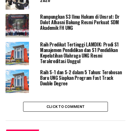
pada saat demo kemarin. Diakui Rektor Yunus juga telah
melakukan permintaan maaf secara terbuka baik kepada
Rampungkan S3 Ilmu Hukum di Unsrat: Dr
presiden keluarga dan masyarakat Indonesia dan juga
Dolot Alhasni Bakung Resmi Perkuat SDM
kepada UNG selaku almamater nya.
Akademik FH UNG
” Tentu juga, permintaan maaf yang disampaikan Yunus
Raih Predikat Tertinggi LAMDIK: Prodi S1
menjadi pertimbangan kita, untuk memberikan sanksi,”
Manajemen Pendidikan dan S1 Pendidikan
Kata Rektor.
Kepelatihan Olahraga UNG Resmi
Terakreditasi Unggul
Raih S-1 dan S-2 dalam 5 Tahun: Terobosan
RELATED TOPICS:
EDUART WOLOK
MAHASISWA UNG
Baru UNG Siapkan Program Fast Track
REKTOR UNG
SANKSI MAHASISWA YUNUS PASAU
Double Degree
UNIVERSITAS NEGERI GORONTALO
YUNUS PASAU
UP NEXT
Lantik 62 Kades Terpilih, Bupati Saipul Titip Pesan
CLICK TO COMMENT
DON'T MISS
Walikota Gorontalo Menjadi Narasumber Pada Acara
Tempo TV Edisi Khusus Tokoh Pilihan