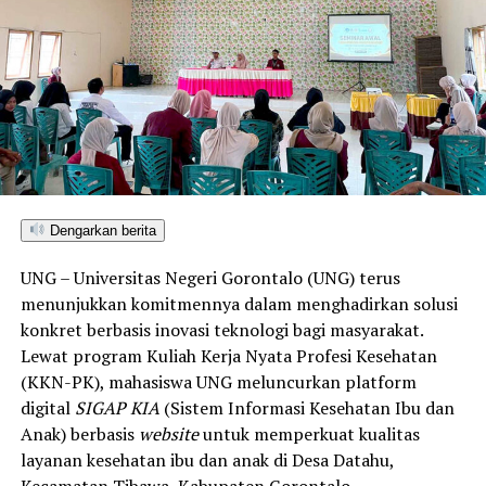
Penyuluhan difokuskan pada pemahaman mekanisme
penularan, pengenalan gejala awal, pentingnya
pemeriksaan Dahak/TCM, kepatuhan minum obat
hingga tuntas, serta pengikisan stigma negatif terhadap
penyintas TBC di lingkungan warga.
“Literasi kesehatan warga adalah fondasi utama dalam
memutus rantai penularan TBC. Kami berupaya
menyampaikan edukasi yang persuasif dan mudah
Dengarkan berita
dipahami agar warga tidak ragu melakukan pemeriksaan
UNG – Universitas Negeri Gorontalo (UNG) terus
apabila mengalami gejala batuk berkepanjangan,”
menunjukkan komitmennya dalam menghadirkan solusi
terang Taufik.
konkret berbasis inovasi teknologi bagi masyarakat.
Lewat program Kuliah Kerja Nyata Profesi Kesehatan
Selain skrining TBC, mahasiswa turut mendampingi
(KKN-PK), mahasiswa UNG meluncurkan platform
nakes Puskesmas Talaga Jaya dalam memberikan
digital
SIGAP KIA
(Sistem Informasi Kesehatan Ibu dan
pelayanan Cek Kesehatan Gratis (CKG), meliputi
Anak) berbasis
website
untuk memperkuat kualitas
pengukuran tekanan darah, cek kadar gula darah, dan
layanan kesehatan ibu dan anak di Desa Datahu,
penapisan faktor risiko penyakit tidak menular (PTM)
Kecamatan Tibawa, Kabupaten Gorontalo.
sebagai upaya promotif-preventif.