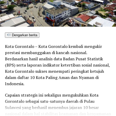
DON'T MISS
Lulusan Terbaik Profesi Ners UNG Siap Mengabdi untuk
Pelayanan Masyarakat
Dengarkan berita
Kota Gorontalo – Kota Gorontalo kembali mengukir
prestasi membanggakan di kancah nasional.
Berdasarkan hasil analisis data Badan Pusat Statistik
(BPS) serta laporan indikator ketertiban sosial nasional,
Kota Gorontalo sukses menempati peringkat ketujuh
dalam daftar 10 Kota Paling Aman dan Nyaman di
Indonesia.
Capaian strategis ini sekaligus mengukuhkan Kota
Gorontalo sebagai satu-satunya daerah di Pulau
Sulawesi yang berhasil menembus jajaran 10 besar
nasional dalam hal stabilitas keamanan dan kenyamanan