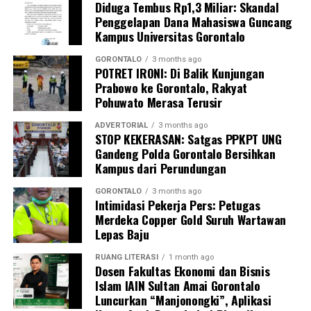
Diduga Tembus Rp1,3 Miliar: Skandal
sebagai upaya promotif-preventif.
Penggelapan Dana Mahasiswa Guncang
Kampus Universitas Gorontalo
Perwakilan DPL KKN-PK, Dr. dr. Vivien Novarina A.
Kasim, M.Kes., menegaskan bahwa keterlibatan
GORONTALO
3 months ago
POTRET IRONI: Di Balik Kunjungan
mahasiswa merupakan bentuk perwujudan Tri Dharma
Prabowo ke Gorontalo, Rakyat
Perguruan Tinggi dalam mengawal transformasi
Pohuwato Merasa Terusir
layanan kesehatan primer.
ADVERTORIAL
3 months ago
“Kehadiran mahasiswa mempercepat jangkauan skema
STOP KEKERASAN: Satgas PPKPT UNG
Gandeng Polda Gorontalo Bersihkan
active case finding
TBC yang dicanangkan pemerintah.
Kampus dari Perundungan
Sinergi multisektor antara perguruan tinggi, dinas
kesehatan, puskesmas, dan pemerintah desa seperti
GORONTALO
3 months ago
Intimidasi Pekerja Pers: Petugas
inilah yang menjadi kunci sukses pembentukan
Merdeka Copper Gold Suruh Wartawan
masyarakat sadar sehat,” jelas Dr. Vivien.
Lepas Baju
Masyarakat Desa Luwoo menyambut antusias agenda
RUANG LITERASI
1 month ago
terpadu ini. Ratusan warga memanfaatkan layanan
Dosen Fakultas Ekonomi dan Bisnis
Islam IAIN Sultan Amai Gorontalo
pemeriksaan kesehatan gratis sekaligus berkonsultasi
Luncurkan “Manjonongki”, Aplikasi
mengenai pola hidup bersih dan sehat (PHBS)