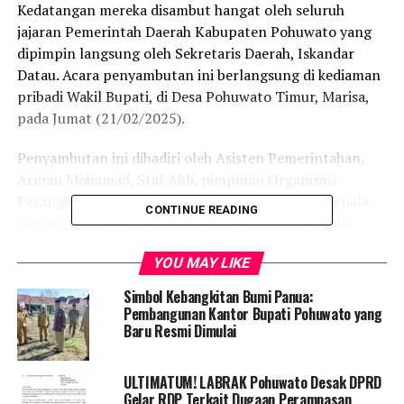
Kedatangan mereka disambut hangat oleh seluruh
jajaran Pemerintah Daerah Kabupaten Pohuwato yang
dipimpin langsung oleh Sekretaris Daerah, Iskandar
Datau. Acara penyambutan ini berlangsung di kediaman
pribadi Wakil Bupati, di Desa Pohuwato Timur, Marisa,
pada Jumat (21/02/2025).
Penyambutan ini dihadiri oleh Asisten Pemerintahan,
Arman Mohamad, Staf Ahli, pimpinan Organisasi
Perangkat Daerah (OPD), Sekretaris OPD, para Kepala
CONTINUE READING
Bagian, Camat, staf pemerintahan, sejumlah Kepala
Desa, serta masyarakat setempat. Acara ini dilaksanakan
YOU MAY LIKE
secara sederhana namun penuh makna, sebagai wujud
kebersamaan dan dukungan penuh terhadap
Simbol Kebangkitan Bumi Panua:
kepemimpinan Bupati Saipul A. Mbuinga dan Wakil
Pembangunan Kantor Bupati Pohuwato yang
Baru Resmi Dimulai
Bupati Iwan S. Adam.
Sekretaris Daerah Iskandar Datau menyampaikan bahwa
ULTIMATUM! LABRAK Pohuwato Desak DPRD
penyambutan ini merupakan bentuk dukungan dari
Gelar RDP Terkait Dugaan Perampasan