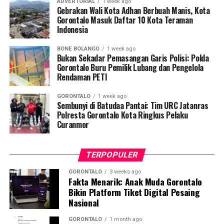
ADVERTORIAL
1 week ago
Gebrakan Wali Kota Adhan Berbuah Manis, Kota
Penyuluhan difokuskan pada pemahaman mekanisme
Gorontalo Masuk Daftar 10 Kota Teraman
Indonesia
penularan, pengenalan gejala awal, pentingnya
pemeriksaan Dahak/TCM, kepatuhan minum obat
BONE BOLANGO
1 week ago
hingga tuntas, serta pengikisan stigma negatif terhadap
Bukan Sekadar Pemasangan Garis Polisi: Polda
penyintas TBC di lingkungan warga.
Gorontalo Buru Pemilik Lubang dan Pengelola
Rendaman PETI
“Literasi kesehatan warga adalah fondasi utama dalam
GORONTALO
1 week ago
memutus rantai penularan TBC. Kami berupaya
Sembunyi di Batudaa Pantai: Tim URC Jatanras
menyampaikan edukasi yang persuasif dan mudah
Polresta Gorontalo Kota Ringkus Pelaku
Curanmor
dipahami agar warga tidak ragu melakukan pemeriksaan
apabila mengalami gejala batuk berkepanjangan,”
terang Taufik.
TERPOPULER
Selain skrining TBC, mahasiswa turut mendampingi
GORONTALO
3 weeks ago
Fakta Menarik: Anak Muda Gorontalo
nakes Puskesmas Talaga Jaya dalam memberikan
Bikin Platform Tiket Digital Pesaing
pelayanan Cek Kesehatan Gratis (CKG), meliputi
Nasional
pengukuran tekanan darah, cek kadar gula darah, dan
penapisan faktor risiko penyakit tidak menular (PTM)
GORONTALO
1 month ago