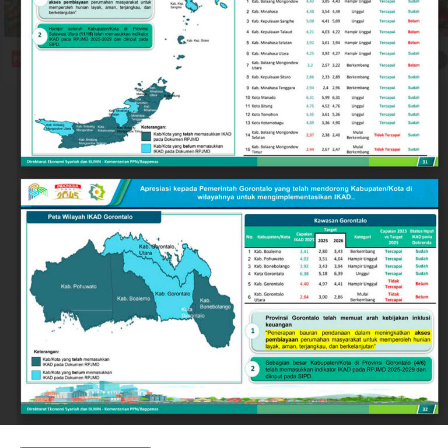
ideal sebagai destinasi investasi, pusat pendidikan,
maupun kawasan hunian yang aman bagi warga lokal
dan pendatang.
Keberhasilan ini tidak terlepas dari langkah strategis
Pemerintah Kota Gorontalo di bawah kepemimpinan
Wali Kota Adhan Dambea. Salah satu pilar utamanya
adalah penguatan nilai-nilai toleransi antarumat
beragama secara inklusif.
Wali Kota Adhan Dambea menegaskan komitmennya
untuk menjadi mengayom bagi seluruh lapisan
masyarakat tanpa membedakan latar belakang agama.
Komitmen ini diwujudkan lewat dukungan nyata
terhadap berbagai agenda keagamaan, termasuk bagi
kelompok minoritas.
Selain pengukuhan nilai toleransi, kondusivitas daerah
turut ditopang oleh tindakan tegas Pemkot Gorontalo