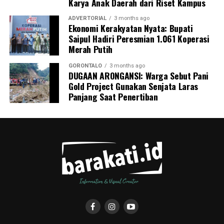
Karya Anak Daerah dari Riset Kampus
pencegahan tuberkulosis.
ADVERTORIAL
3 months ago
Ekonomi Kerakyatan Nyata: Bupati
Saipul Hadiri Peresmian 1.061 Koperasi
Merah Putih
GORONTALO
3 months ago
DUGAAN ARONGANSI: Warga Sebut Pani
Gold Project Gunakan Senjata Laras
Panjang Saat Penertiban