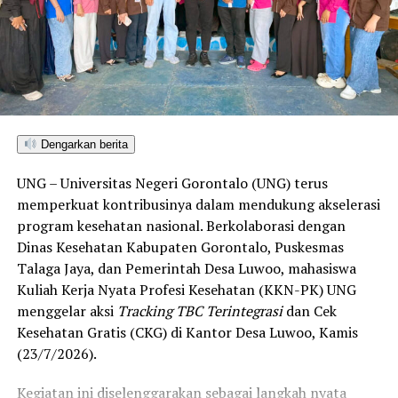
seluruh kabupaten/kota di Provinsi Gorontalo maupun
Sulawesi Utara. Skor ini melampaui target yang
ditetapkan dan mengantarkan Kota Gorontalo menjadi
satu-satunya daerah di wilayah tersebut yang
menembus kategori “Unggul”. Sementara kabupaten lain
di Gorontalo masih berada pada kategori “Berkembang”
hingga menuju “Unggul”.
Dengarkan berita
“Alhamdulillah, nilai IKAD Kota Gorontalo tercatat yang
UNG – Universitas Negeri Gorontalo (UNG) terus
tertinggi di kawasan SulutGo sebagaimana dipaparkan
memperkuat kontribusinya dalam mendukung akselerasi
dalam Rakorwil TPAKD,” ungkap Wawali Indra Gobel
program kesehatan nasional. Berkolaborasi dengan
usai kegiatan.
Dinas Kesehatan Kabupaten Gorontalo, Puskesmas
Talaga Jaya, dan Pemerintah Desa Luwoo, mahasiswa
Indra menambahkan, skor IKAD ini membuktikan bahwa
Kuliah Kerja Nyata Profesi Kesehatan (KKN-PK) UNG
tingkat keterjangkauan, pemanfaatan, serta inklusivitas
menggelar aksi
Tracking TBC Terintegrasi
dan Cek
layanan keuangan bagi masyarakat di Kota Gorontalo
Kesehatan Gratis (CKG) di Kantor Desa Luwoo, Kamis
berada di posisi terdepan.
(23/7/2026).
Predikat “Unggul” yang diraih Pemerintahan AIR
Kegiatan ini diselenggarakan sebagai langkah nyata
menjadi indikator kuat atas keberhasilan pemerintah