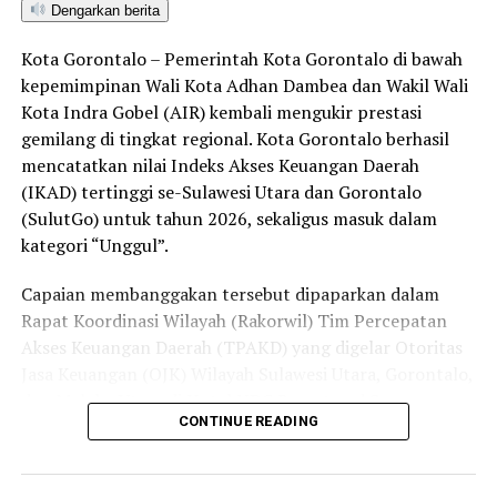
bersama aparat penegak hukum dalam memberantas
Dengarkan berita
peredaran minuman keras (miras). Penindakan dilakukan
Kota Gorontalo – Pemerintah Kota Gorontalo di bawah
secara menyeluruh, tidak hanya menyasar pengecer
kepemimpinan Wali Kota Adhan Dambea dan Wakil Wali
skala kecil tetapi juga distributor dan toko-toko besar
Kota Indra Gobel (AIR) kembali mengukir prestasi
yang melanggar aturan.
gemilang di tingkat regional. Kota Gorontalo berhasil
Dalam daftar pemeringkatan nasional tersebut, Kota
mencatatkan nilai Indeks Akses Keuangan Daerah
Denpasar menempati posisi puncak dengan tingkat rasa
(IKAD) tertinggi se-Sulawesi Utara dan Gorontalo
aman masyarakat melebihi 81 persen, disusul oleh Kota
(SulutGo) untuk tahun 2026, sekaligus masuk dalam
Yogyakarta, Surakarta, Semarang, Magelang, dan
kategori “Unggul”.
Salatiga.
Capaian membanggakan tersebut dipaparkan dalam
Kota Gorontalo yang berada di urutan ketujuh berhasil
Rapat Koordinasi Wilayah (Rakorwil) Tim Percepatan
mengungguli sejumlah kota berkembang lainnya di
Akses Keuangan Daerah (TPAKD) yang digelar Otoritas
Indonesia, seperti Batam, Tanjung Pinang, dan
Jasa Keuangan (OJK) Wilayah Sulawesi Utara, Gorontalo,
Singkawang. Capaian ini menjadi bukti konkret bahwa
dan Maluku Utara di Hotel NDC Resort and Spa,
CONTINUE READING
Kota Gorontalo terus bertransformasi menjadi daerah
Manado, Sulawesi Utara, Rabu (29/7/2026).
yang aman, nyaman, dan ramah bagi semua.
Delegasi Pemkot Gorontalo dipimpin langsung oleh