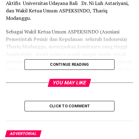
Aktifis Universitas Udayana Bali Dr. Ni Luh Astariyani,
dan Wakil Ketua Umum ASPEKSINDO, Thariq
Modanggu.
Sebagai Wakil Ketua Umum ASPEKSINDO (Asosiasi
Pemerintah Pesisir dan Kepulauan seluruh Indonesia)
Thariq Modanggu, menegaskan komitmen yang tinggi
Aspeksindo, meski usianya masih sangat muda, untuk
mendorong kerjasama dan sinergitas pemerintah daerah
CONTINUE READING
dalam rangka pengembangan potensi daerah pesisir dan
kepulauan dalam format saling menguntungkan.
YOU MAY LIKE
Menjadi
bridging
potensi daerah dengan stakeholder,
baik dengan dunia usaha maupun dunia kampus, dll.
“Secara kelembagaan, ASPEKSINDO membangun
CLICK TO COMMENT
sinergitas dengan lembaga pemerintah terkait seperti
Kementerian Koordinator Kemaritiman, Kementerian
Kelautan Perikanan, sektor swasta, termasuk industri
IT” Kata Thariq
ADVERTORIAL