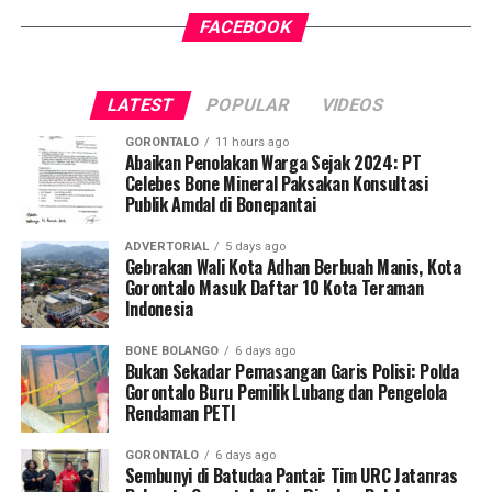
FACEBOOK
Pelaksanaan program ini didampingi secara langsung
oleh tim Dosen Pembimbing Lapangan (DPL) KKN-PK
Desa Luwoo, yakni Dr. dr. Vivien Novarina A. Kasim,
LATEST
POPULAR
VIDEOS
M.Kes., dr. Siti Rakhmatia P. Th. Kum, M.Biomed., Ns. Nur
Ayun R. Yusuf, S.Kep., M.Kep., dan Ns. Sartika, S.Kep.,
GORONTALO
11 hours ago
M.Kep. Pendampingan akademis ini memastikan seluruh
Abaikan Penolakan Warga Sejak 2024: PT
Celebes Bone Mineral Paksakan Konsultasi
alur intervensi medis dan edukasi berjalan sesuai standar
Publik Amdal di Bonepantai
prosedur operasional.
ADVERTORIAL
5 days ago
Koordinator Desa KKN-PK UNG Desa Luwoo, Taufik
Gebrakan Wali Kota Adhan Berbuah Manis, Kota
Gorontalo Masuk Daftar 10 Kota Teraman
Mohamad Nur, menyampaikan bahwa selain mengawal
Indonesia
teknis pelayanan medis, mahasiswa bertindak sebagai
edukator kesehatan masyarakat.
BONE BOLANGO
6 days ago
Bukan Sekadar Pemasangan Garis Polisi: Polda
Penyuluhan difokuskan pada pemahaman mekanisme
Gorontalo Buru Pemilik Lubang dan Pengelola
Rendaman PETI
penularan, pengenalan gejala awal, pentingnya
pemeriksaan Dahak/TCM, kepatuhan minum obat
GORONTALO
6 days ago
hingga tuntas, serta pengikisan stigma negatif terhadap
Sembunyi di Batudaa Pantai: Tim URC Jatanras