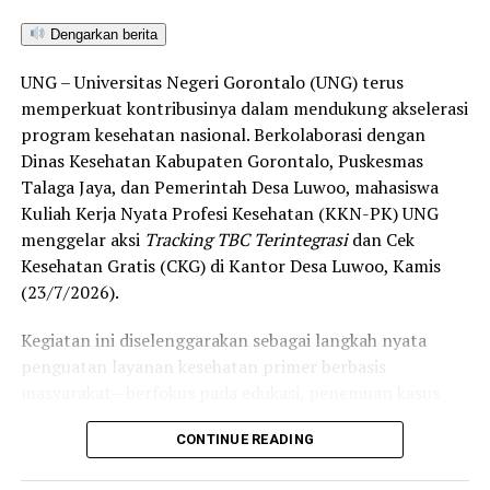
hingga menuju “Unggul”.
Dengarkan berita
“Alhamdulillah, nilai IKAD Kota Gorontalo tercatat yang
UNG – Universitas Negeri Gorontalo (UNG) terus
tertinggi di kawasan SulutGo sebagaimana dipaparkan
memperkuat kontribusinya dalam mendukung akselerasi
dalam Rakorwil TPAKD,” ungkap Wawali Indra Gobel
program kesehatan nasional. Berkolaborasi dengan
usai kegiatan.
Dinas Kesehatan Kabupaten Gorontalo, Puskesmas
Talaga Jaya, dan Pemerintah Desa Luwoo, mahasiswa
Indra menambahkan, skor IKAD ini membuktikan bahwa
Kuliah Kerja Nyata Profesi Kesehatan (KKN-PK) UNG
tingkat keterjangkauan, pemanfaatan, serta inklusivitas
menggelar aksi
Tracking TBC Terintegrasi
dan Cek
layanan keuangan bagi masyarakat di Kota Gorontalo
Kesehatan Gratis (CKG) di Kantor Desa Luwoo, Kamis
berada di posisi terdepan.
(23/7/2026).
Predikat “Unggul” yang diraih Pemerintahan AIR
Kegiatan ini diselenggarakan sebagai langkah nyata
menjadi indikator kuat atas keberhasilan pemerintah
penguatan layanan kesehatan primer berbasis
daerah dalam mendorong masyarakat agar makin
masyarakat—berfokus pada edukasi, penemuan kasus
mudah, merata, dan aman dalam mengakses berbagai
(
case finding
), deteksi dini, serta pemutusan rantai
fasilitas jasa keuangan yang berkelanjutan.
CONTINUE READING
penularan tuberkulosis (TBC) yang masih menjadi salah
satu tantangan kesehatan terbesar di Indonesia.