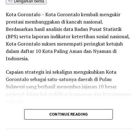
terpanjang di propinsi Gorontalo, bahkan beberapa
Dengarkan berita
daerah tetangga di Sulawesi Tengah dan Sulawesi.
Kota Gorontalo – Kota Gorontalo kembali mengukir
Tetapi existing ini tidak seberapa dinding kepulauan
prestasi membanggakan di kancah nasional.
Riau yang luas daratannya hanya 4 persen disbanding
Berdasarkan hasil analisis data Badan Pusat Statistik
luas lautnya.
(BPS) serta laporan indikator ketertiban sosial nasional,
Kota Gorontalo sukses menempati peringkat ketujuh
Oleh sebab itu, Thariq mengaku berterima kasih kepada
dalam daftar 10 Kota Paling Aman dan Nyaman di
Ketua Umum dan Sekretaris Umum ASPEKSINDO atas
Indonesia.
kepercayaan ini , dan juga berterima kasih kepada Bupati
Gorontalo Utara, Indra Yasin, yang selama ini
Capaian strategis ini sekaligus mengukuhkan Kota
mendorong dirinya untuk tampil di pentas nasional.
Gorontalo sebagai satu-satunya daerah di Pulau
Sulawesi yang berhasil menembus jajaran 10 besar
nasional dalam hal stabilitas keamanan dan kenyamanan
RELATED TOPICS:
wilayah.
UP NEXT
Kabupaten Gorontalo Jadi Tujuan Kaji Banding
Sebagai pusat pemerintahan, pertumbuhan ekonomi,
CONTINUE READING
Penanganan Stunting
perdagangan, jasa, serta pendidikan di kawasan Teluk
Tomini, Kota Gorontalo terbukti mampu menjaga
DON'T MISS
Sekda Hadijah Tayeb Buka Pemilihan Nou & Uti Kabgor
stabilitas kondusivitas daerah. Kendati memiliki