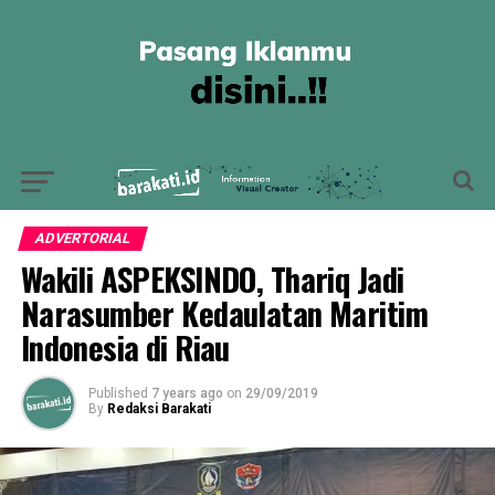
ADVERTORIAL
Wakili ASPEKSINDO, Thariq Jadi
Narasumber Kedaulatan Maritim
Indonesia di Riau
Published
7 years ago
on
29/09/2019
By
Redaksi Barakati