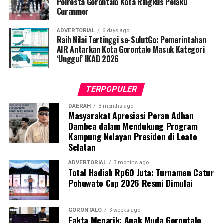
penyintas TBC di lingkungan warga.
Polresta Gorontalo Kota Ringkus Pelaku
Curanmor
“Literasi kesehatan warga adalah fondasi utama dalam
ADVERTORIAL
6 days ago
memutus rantai penularan TBC. Kami berupaya
Raih Nilai Tertinggi se-SulutGo: Pemerintahan
menyampaikan edukasi yang persuasif dan mudah
AIR Antarkan Kota Gorontalo Masuk Kategori
‘Unggul’ IKAD 2026
dipahami agar warga tidak ragu melakukan pemeriksaan
apabila mengalami gejala batuk berkepanjangan,”
terang Taufik.
TERPOPULER
Selain skrining TBC, mahasiswa turut mendampingi
DAERAH
3 months ago
Masyarakat Apresiasi Peran Adhan
nakes Puskesmas Talaga Jaya dalam memberikan
Dambea dalam Mendukung Program
pelayanan Cek Kesehatan Gratis (CKG), meliputi
Kampung Nelayan Presiden di Leato
pengukuran tekanan darah, cek kadar gula darah, dan
Selatan
penapisan faktor risiko penyakit tidak menular (PTM)
sebagai upaya promotif-preventif.
ADVERTORIAL
3 months ago
Total Hadiah Rp60 Juta: Turnamen Catur
Pohuwato Cup 2026 Resmi Dimulai
Perwakilan DPL KKN-PK, Dr. dr. Vivien Novarina A.
Kasim, M.Kes., menegaskan bahwa keterlibatan
mahasiswa merupakan bentuk perwujudan Tri Dharma
GORONTALO
3 weeks ago
Fakta Menarik: Anak Muda Gorontalo
Perguruan Tinggi dalam mengawal transformasi