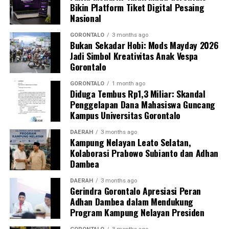
Bikin Platform Tiket Digital Pesaing
layanan kesehatan primer.
Nasional
“Kehadiran mahasiswa mempercepat jangkauan skema
GORONTALO
3 months ago
Bukan Sekadar Hobi: Mods Mayday 2026
active case finding
TBC yang dicanangkan pemerintah.
Jadi Simbol Kreativitas Anak Vespa
Sinergi multisektor antara perguruan tinggi, dinas
Gorontalo
kesehatan, puskesmas, dan pemerintah desa seperti
inilah yang menjadi kunci sukses pembentukan
GORONTALO
1 month ago
Diduga Tembus Rp1,3 Miliar: Skandal
masyarakat sadar sehat,” jelas Dr. Vivien.
Penggelapan Dana Mahasiswa Guncang
Kampus Universitas Gorontalo
Masyarakat Desa Luwoo menyambut antusias agenda
terpadu ini. Ratusan warga memanfaatkan layanan
DAERAH
3 months ago
Kampung Nelayan Leato Selatan,
pemeriksaan kesehatan gratis sekaligus berkonsultasi
Kolaborasi Prabowo Subianto dan Adhan
mengenai pola hidup bersih dan sehat (PHBS)
Dambea
pencegahan tuberkulosis.
DAERAH
3 months ago
Gerindra Gorontalo Apresiasi Peran
Adhan Dambea dalam Mendukung
Program Kampung Nelayan Presiden