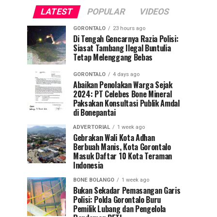
LATEST
POPULAR
VIDEOS
GORONTALO
23 hours ago
Di Tengah Gencarnya Razia Polisi:
Siasat Tambang Ilegal Buntulia
Tetap Melenggang Bebas
GORONTALO
4 days ago
Abaikan Penolakan Warga Sejak
2024: PT Celebes Bone Mineral
Paksakan Konsultasi Publik Amdal
di Bonepantai
ADVERTORIAL
1 week ago
Gebrakan Wali Kota Adhan
Berbuah Manis, Kota Gorontalo
Masuk Daftar 10 Kota Teraman
Indonesia
BONE BOLANGO
1 week ago
Bukan Sekadar Pemasangan Garis
Polisi: Polda Gorontalo Buru
Pemilik Lubang dan Pengelola