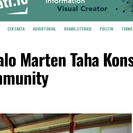
CEK FAKTA
ADVERTORIAL
RUANG LITERASI
POLITIK
TEKNO
alo Marten Taha Kons
mmunity