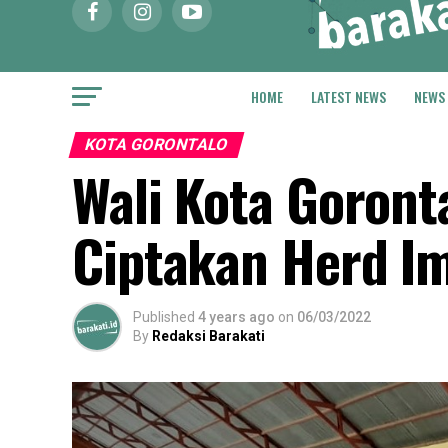
HOME
LATEST NEWS
NEWS
KOTA GORONTALO
Wali Kota Goront
Ciptakan Herd I
Published
4 years ago
on
06/03/2022
By
Redaksi Barakati