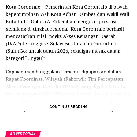
Kota Gorontalo – Pemerintah Kota Gorontalo di bawah
secara menyeluruh, tidak hanya menyasar pengecer
kepemimpinan Wali Kota Adhan Dambea dan Wakil Wali
skala kecil tetapi juga distributor dan toko-toko besar
Kota Indra Gobel (AIR) kembali mengukir prestasi
yang melanggar aturan.
gemilang di tingkat regional. Kota Gorontalo berhasil
Dalam daftar pemeringkatan nasional tersebut, Kota
mencatatkan nilai Indeks Akses Keuangan Daerah
Denpasar menempati posisi puncak dengan tingkat rasa
(IKAD) tertinggi se-Sulawesi Utara dan Gorontalo
aman masyarakat melebihi 81 persen, disusul oleh Kota
(SulutGo) untuk tahun 2026, sekaligus masuk dalam
Yogyakarta, Surakarta, Semarang, Magelang, dan
kategori “Unggul”.
Salatiga.
Capaian membanggakan tersebut dipaparkan dalam
Kota Gorontalo yang berada di urutan ketujuh berhasil
Rapat Koordinasi Wilayah (Rakorwil) Tim Percepatan
mengungguli sejumlah kota berkembang lainnya di
Akses Keuangan Daerah (TPAKD) yang digelar Otoritas
Indonesia, seperti Batam, Tanjung Pinang, dan
Jasa Keuangan (OJK) Wilayah Sulawesi Utara, Gorontalo,
Singkawang. Capaian ini menjadi bukti konkret bahwa
dan Maluku Utara di Hotel NDC Resort and Spa,
CONTINUE READING
Kota Gorontalo terus bertransformasi menjadi daerah
Manado, Sulawesi Utara, Rabu (29/7/2026).
yang aman, nyaman, dan ramah bagi semua.
Delegasi Pemkot Gorontalo dipimpin langsung oleh
Wakil Wali Kota Gorontalo Indra Gobel, didampingi
ADVERTORIAL
Kepala Badan Pendapatan Daerah (Bapenda) Zamronie