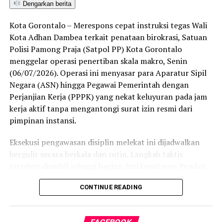
Dengarkan berita
ditetapkan dan mengantarkan Kota Gorontalo menjadi
satu-satunya daerah di wilayah tersebut yang
Kota Gorontalo – Merespons cepat instruksi tegas Wali
menembus kategori “Unggul”. Sementara kabupaten lain
Kota Adhan Dambea terkait penataan birokrasi, Satuan
di Gorontalo masih berada pada kategori “Berkembang”
Polisi Pamong Praja (Satpol PP) Kota Gorontalo
hingga menuju “Unggul”.
menggelar operasi penertiban skala makro, Senin
(06/07/2026). Operasi ini menyasar para Aparatur Sipil
“Alhamdulillah, nilai IKAD Kota Gorontalo tercatat yang
Negara (ASN) hingga Pegawai Pemerintah dengan
tertinggi di kawasan SulutGo sebagaimana dipaparkan
Perjanjian Kerja (PPPK) yang nekat keluyuran pada jam
dalam Rakorwil TPAKD,” ungkap Wawali Indra Gobel
kerja aktif tanpa mengantongi surat izin resmi dari
usai kegiatan.
pimpinan instansi.
Indra menambahkan, skor IKAD ini membuktikan bahwa
Eksekusi pengawasan disiplin melekat ini dijadwalkan
tingkat keterjangkauan, pemanfaatan, serta inklusivitas
bergulir secara berkala dan rutin. Langkah taktis
layanan keuangan bagi masyarakat di Kota Gorontalo
tersebut diambil sebagai bagian dari komitmen Pemkot
berada di posisi terdepan.
Gorontalo dalam mengerek indeks kinerja pegawai serta
CONTINUE READING
memulihkan marwah kedisiplinan korps abdi negara.
Predikat “Unggul” yang diraih Pemerintahan AIR
menjadi indikator kuat atas keberhasilan pemerintah
Dalam operasi yang dimulai tepat pukul 10.00 WITA
daerah dalam mendorong masyarakat agar makin