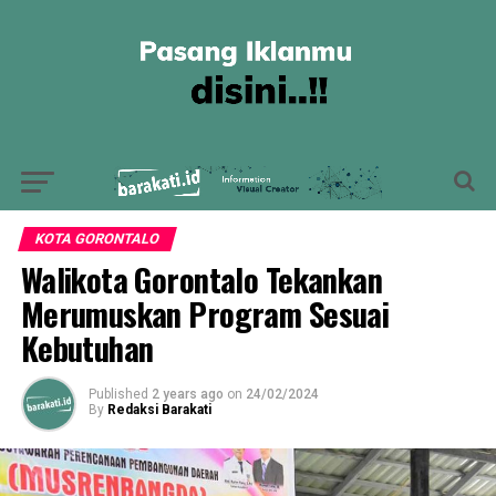
KOTA GORONTALO
Walikota Gorontalo Tekankan
Merumuskan Program Sesuai
Kebutuhan
Published
2 years ago
on
24/02/2024
By
Redaksi Barakati