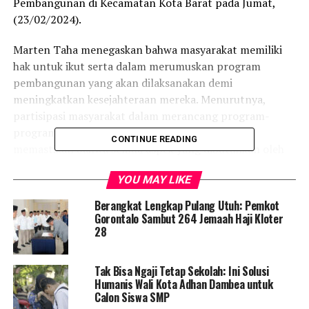
Pembangunan di Kecamatan Kota Barat pada Jumat,
(23/02/2024).
Marten Taha menegaskan bahwa masyarakat memiliki
hak untuk ikut serta dalam merumuskan program
pembangunan yang akan dilaksanakan demi
meningkatkan kesejahteraan mereka. Menurutnya,
partisipasi masyarakat dalam merancang program-
program tersebut sangat penting dan harus
CONTINUE READING
memastikan bahwa semua aspek yang dibutuhkan oleh
masyarakat benar-benar dipertimbangkan.
YOU MAY LIKE
Berdasarkan hasil evaluasi dari 9 Kecamatan di Kota
Berangkat Lengkap Pulang Utuh: Pemkot
Gorontalo, Marten Taha menyampaikan bahwa banyak
Gorontalo Sambut 264 Jemaah Haji Kloter
usulan yang terkait dengan pembangunan infrastruktur.
28
Menurutnya, infrastruktur menjadi salah satu hal yang
menjadi impian masyarakat karena dapat mendukung
Tak Bisa Ngaji Tetap Sekolah: Ini Solusi
kehidupan mereka secara keseluruhan. Hal ini
Humanis Wali Kota Adhan Dambea untuk
menunjukkan bahwa pembangunan infrastruktur
Calon Siswa SMP