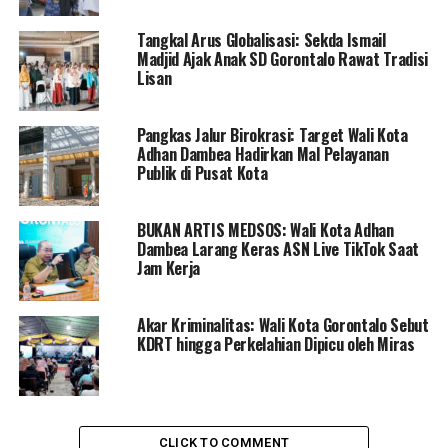
menjadi fokus utama dalam upaya meningkatkan
kesejahteraan masyarakat di Kota Gorontalo.
Tangkal Arus Globalisasi: Sekda Ismail
Madjid Ajak Anak SD Gorontalo Rawat Tradisi
Lisan
RELATED TOPICS:
MARTEN TAHA
MUSREMBANGDA
PEMKOT GORONTALO
PROGRAM PEMBANGUNAN
Pangkas Jalur Birokrasi: Target Wali Kota
Adhan Dambea Hadirkan Mal Pelayanan
UP NEXT
Publik di Pusat Kota
Marten Taha Respon Terhadap Aspirasi Masyarakat:
Penataan Ruang dan Lingkungan Kota Utara Perlu
Diprioritaskan
BUKAN ARTIS MEDSOS: Wali Kota Adhan
Dambea Larang Keras ASN Live TikTok Saat
DON'T MISS
Sekda Kota Gorontalo Buka Sosialisasi Perda Pajak Baru
Jam Kerja
Akar Kriminalitas: Wali Kota Gorontalo Sebut
KDRT hingga Perkelahian Dipicu oleh Miras
CLICK TO COMMENT