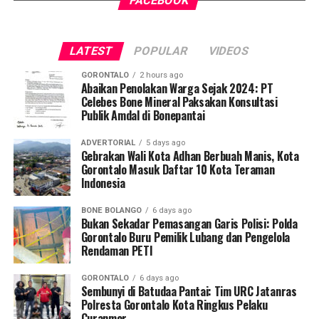
FACEBOOK
tersebut, armada penegak perda berhasil menjaring
mudah, merata, dan aman dalam mengakses berbagai
empat oknum ASN yang kedapatan berada di ruang
fasilitas jasa keuangan yang berkelanjutan.
publik saat jam pelayanan kantor sedang berlangsung.
LATEST
POPULAR
VIDEOS
Saat diinterogasi, keempatnya dipastikan tidak mampu
menunjukkan dokumen dispensasi atau surat izin keluar
GORONTALO
2 hours ago
kantor.
Abaikan Penolakan Warga Sejak 2024: PT
Celebes Bone Mineral Paksakan Konsultasi
Publik Amdal di Bonepantai
Operasi penyisiran bergerak mobile menyasar sejumlah
titik vital yang kerap menjadi pusat keramaian dan
ADVERTORIAL
5 days ago
perbelanjaan. Di antaranya Citimall Gorontalo,
Gebrakan Wali Kota Adhan Berbuah Manis, Kota
Gorontalo Masuk Daftar 10 Kota Teraman
Indogrosir, pusat perbelanjaan alat tulis Toko Ira dan
Indonesia
Toko Mufida, hingga beberapa rumah makan strategis di
seputaran Kota Gorontalo.
BONE BOLANGO
6 days ago
Bukan Sekadar Pemasangan Garis Polisi: Polda
Kepala Satpol PP Kota Gorontalo Marwan Saleh
Gorontalo Buru Pemilik Lubang dan Pengelola
Rendaman PETI
menegaskan, operasi perdana di awal pekan ini
merupakan tindak lanjut langsung dari arahan Wali Kota
GORONTALO
6 days ago
Gorontalo guna memperketat pengawasan internal
Sembunyi di Batudaa Pantai: Tim URC Jatanras
terhadap perilaku ASN dan PPPK.
Polresta Gorontalo Kota Ringkus Pelaku
Curanmor