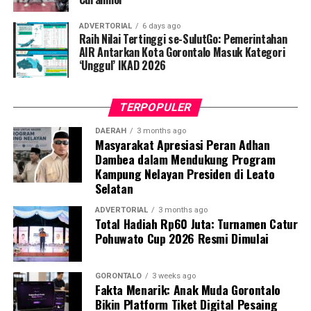
“Sesuai perintah harian Bapak Wali Kota, razia
ADVERTORIAL
6 days ago
penegakan disiplin ini akan kami gelar secara rutin dan
Raih Nilai Tertinggi se-SulutGo: Pemerintahan
acak. Setiap pegawai, baik ASN maupun PPPK, yang
AIR Antarkan Kota Gorontalo Masuk Kategori
‘Unggul’ IKAD 2026
kedapatan berkeliaran di luar instansi saat jam kerja
tanpa melampirkan surat izin tertulis, akan langsung
kami amankan dan tertibkan ke Mako Satpol PP Kota
TERPOPULER
Gorontalo,” tegas Marwan Saleh.
DAERAH
3 months ago
Masyarakat Apresiasi Peran Adhan
Marwan berharap, shock therapy melalui razia berkala
Dambea dalam Mendukung Program
ini mampu menumbuhkan kesadaran kolektif para
Kampung Nelayan Presiden di Leato
aparatur agar menghormati regulasi jam kerja, serta
Selatan
tidak meninggalkan kewajiban pelayanan publik demi
kepentingan pribadi.
ADVERTORIAL
3 months ago
Total Hadiah Rp60 Juta: Turnamen Catur
Pohuwato Cup 2026 Resmi Dimulai
Terkait mekanisme penindakan, Marwan menjelaskan
bahwa para oknum yang terjaring razia tidak langsung
dijatuhi sanksi disiplin berat. Mereka terlebih dahulu
GORONTALO
3 weeks ago
Fakta Menarik: Anak Muda Gorontalo
digiring ke posko untuk menjalani proses administrasi
Bikin Platform Tiket Digital Pesaing
yustisial, meliputi pembuatan Berita Acara Pemeriksaan