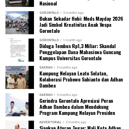
Nasional
(BAP) lisan serta penandatanganan surat pernyataan
bermeterai untuk tidak mengulangi perbuatan tersebut.
GORONTALO
3 months ago
Bukan Sekadar Hobi: Mods Mayday 2026
Jadi Simbol Kreativitas Anak Vespa
Sebagai langkah lanjutan, draf data klinis identitas para
Gorontalo
pegawai yang terjaring akan segera diteruskan secara
resmi ke instansi atau Organisasi Perangkat Daerah
GORONTALO
1 month ago
Diduga Tembus Rp1,3 Miliar: Skandal
(OPD) asal mereka sebagai bahan evaluasi dan
Penggelapan Dana Mahasiswa Guncang
pembinaan internal oleh kepala dinas.
Kampus Universitas Gorontalo
“Seluruh hasil pendataan orisinal ini akan kami kirimkan
DAERAH
3 months ago
Kampung Nelayan Leato Selatan,
ke instansi masing-masing hari ini juga. Selain itu, draf
Kolaborasi Prabowo Subianto dan Adhan
laporan ini kami tembuskan langsung kepada Bapak Wali
Dambea
Kota Gorontalo melalui Sekretaris Daerah sebagai
bentuk pertanggungjawaban konkret hasil razia,”
DAERAH
3 months ago
Gerindra Gorontalo Apresiasi Peran
pungkas Marwan.
Adhan Dambea dalam Mendukung
Program Kampung Nelayan Presiden
Melalui skema pengawasan berlapis dan berkala ini,
Pemerintah Kota Gorontalo memproyeksikan adanya
ADVERTORIAL
3 months ago
Siapkan Aturan Tegas: Wali Kota Adhan
grafik kenaikan tingkat kedisiplinan aparatur. Dengan