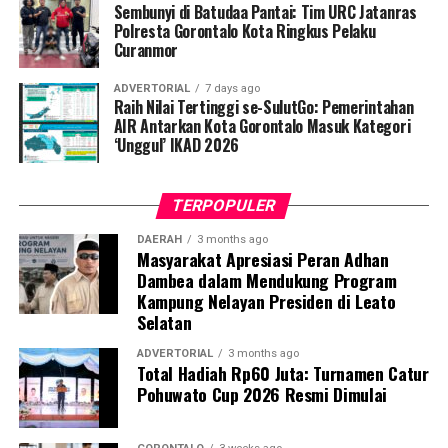
hingga tuntas, serta pengikisan stigma negatif terhadap
Sembunyi di Batudaa Pantai: Tim URC Jatanras
penyintas TBC di lingkungan warga.
Polresta Gorontalo Kota Ringkus Pelaku
Curanmor
“Literasi kesehatan warga adalah fondasi utama dalam
ADVERTORIAL
7 days ago
memutus rantai penularan TBC. Kami berupaya
Raih Nilai Tertinggi se-SulutGo: Pemerintahan
menyampaikan edukasi yang persuasif dan mudah
AIR Antarkan Kota Gorontalo Masuk Kategori
‘Unggul’ IKAD 2026
dipahami agar warga tidak ragu melakukan pemeriksaan
apabila mengalami gejala batuk berkepanjangan,”
terang Taufik.
TERPOPULER
Selain skrining TBC, mahasiswa turut mendampingi
DAERAH
3 months ago
Masyarakat Apresiasi Peran Adhan
nakes Puskesmas Talaga Jaya dalam memberikan
Dambea dalam Mendukung Program
pelayanan Cek Kesehatan Gratis (CKG), meliputi
Kampung Nelayan Presiden di Leato
pengukuran tekanan darah, cek kadar gula darah, dan
Selatan
penapisan faktor risiko penyakit tidak menular (PTM)
sebagai upaya promotif-preventif.
ADVERTORIAL
3 months ago
Total Hadiah Rp60 Juta: Turnamen Catur
Pohuwato Cup 2026 Resmi Dimulai
Perwakilan DPL KKN-PK, Dr. dr. Vivien Novarina A.
Kasim, M.Kes., menegaskan bahwa keterlibatan