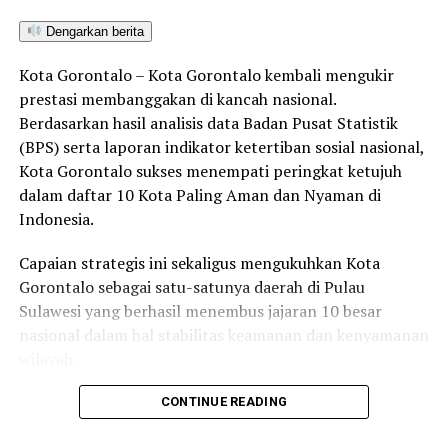
Dengarkan berita
Kota Gorontalo – Kota Gorontalo kembali mengukir
prestasi membanggakan di kancah nasional.
Berdasarkan hasil analisis data Badan Pusat Statistik
(BPS) serta laporan indikator ketertiban sosial nasional,
Kota Gorontalo sukses menempati peringkat ketujuh
dalam daftar 10 Kota Paling Aman dan Nyaman di
Indonesia.
Capaian strategis ini sekaligus mengukuhkan Kota
Gorontalo sebagai satu-satunya daerah di Pulau
Sulawesi yang berhasil menembus jajaran 10 besar
nasional dalam hal stabilitas keamanan dan kenyamanan
wilayah.
Sebagai pusat pemerintahan, pertumbuhan ekonomi,
CONTINUE READING
perdagangan, jasa, serta pendidikan di kawasan Teluk