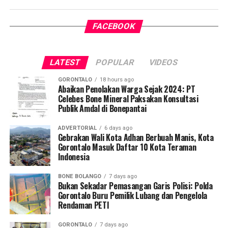
satu tantangan kesehatan terbesar di Indonesia.
FACEBOOK
Pelaksanaan program ini didampingi secara langsung
oleh tim Dosen Pembimbing Lapangan (DPL) KKN-PK
Desa Luwoo, yakni Dr. dr. Vivien Novarina A. Kasim,
LATEST
POPULAR
VIDEOS
M.Kes., dr. Siti Rakhmatia P. Th. Kum, M.Biomed., Ns. Nur
Ayun R. Yusuf, S.Kep., M.Kep., dan Ns. Sartika, S.Kep.,
GORONTALO
18 hours ago
M.Kep. Pendampingan akademis ini memastikan seluruh
Abaikan Penolakan Warga Sejak 2024: PT
Celebes Bone Mineral Paksakan Konsultasi
alur intervensi medis dan edukasi berjalan sesuai standar
Publik Amdal di Bonepantai
prosedur operasional.
ADVERTORIAL
6 days ago
Koordinator Desa KKN-PK UNG Desa Luwoo, Taufik
Gebrakan Wali Kota Adhan Berbuah Manis, Kota
Gorontalo Masuk Daftar 10 Kota Teraman
Mohamad Nur, menyampaikan bahwa selain mengawal
Indonesia
teknis pelayanan medis, mahasiswa bertindak sebagai
edukator kesehatan masyarakat.
BONE BOLANGO
7 days ago
Bukan Sekadar Pemasangan Garis Polisi: Polda
Penyuluhan difokuskan pada pemahaman mekanisme
Gorontalo Buru Pemilik Lubang dan Pengelola
Rendaman PETI
penularan, pengenalan gejala awal, pentingnya
pemeriksaan Dahak/TCM, kepatuhan minum obat
GORONTALO
7 days ago