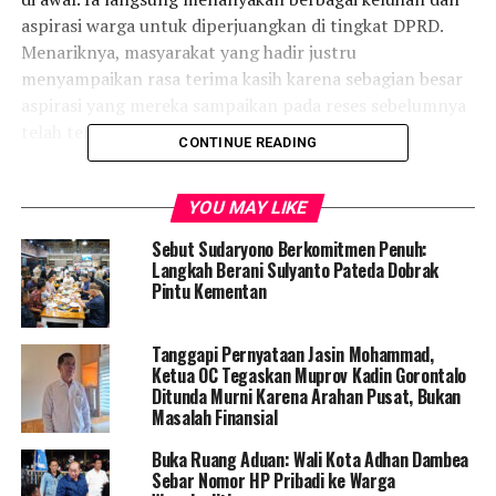
aspirasi warga untuk diperjuangkan di tingkat DPRD.
Menariknya, masyarakat yang hadir justru
menyampaikan rasa terima kasih karena sebagian besar
aspirasi yang mereka sampaikan pada reses sebelumnya
telah terealisasi.
CONTINUE READING
“Alhamdulillah, bantuan yang dulu saya ajukan sudah
saya terima, Pak,” ujar salah seorang warga.
YOU MAY LIKE
Sebut Sudaryono Berkomitmen Penuh:
Sulyanto mengungkapkan bahwa pada tahun
Langkah Berani Sulyanto Pateda Dobrak
sebelumnya ia telah menyalurkan bantuan sebesar
Pintu Kementan
sekitar Rp3 miliar untuk masyarakat Kota Gorontalo.
Bantuan tersebut meliputi program UMKM, beasiswa
Tanggapi Pernyataan Jasin Mohammad,
pendidikan, serta berbagai bentuk bantuan sosial
Ketua OC Tegaskan Muprov Kadin Gorontalo
lainnya.
Ditunda Murni Karena Arahan Pusat, Bukan
Masalah Finansial
Menurutnya, program bantuan UMKM tahun lalu
Buka Ruang Aduan: Wali Kota Adhan Dambea
memberikan dana sebesar Rp1 juta per usaha. Namun,
Sebar Nomor HP Pribadi ke Warga
pada tahun depan, nominal bantuan akan ditingkatkan