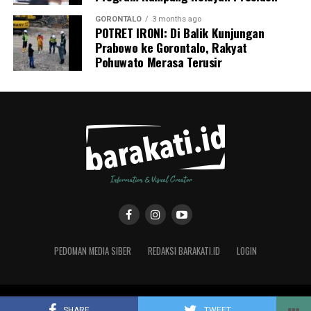
GORONTALO
3 months ago
POTRET IRONI: Di Balik Kunjungan
Prabowo ke Gorontalo, Rakyat
Pohuwato Merasa Terusir
PEDOMAN MEDIA SIBER
REDAKSI BARAKATI.ID
LOGIN
Copyright © 2019 Barakati.ID supported by CMS Studio Design
SHARE
TWEET