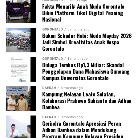
mahasiswa merupakan bentuk perwujudan Tri Dharma
GORONTALO
3 weeks ago
Fakta Menarik: Anak Muda Gorontalo
Perguruan Tinggi dalam mengawal transformasi
Bikin Platform Tiket Digital Pesaing
layanan kesehatan primer.
Nasional
“Kehadiran mahasiswa mempercepat jangkauan skema
GORONTALO
3 months ago
Bukan Sekadar Hobi: Mods Mayday 2026
active case finding
TBC yang dicanangkan pemerintah.
Jadi Simbol Kreativitas Anak Vespa
Sinergi multisektor antara perguruan tinggi, dinas
Gorontalo
kesehatan, puskesmas, dan pemerintah desa seperti
inilah yang menjadi kunci sukses pembentukan
GORONTALO
1 month ago
Diduga Tembus Rp1,3 Miliar: Skandal
masyarakat sadar sehat,” jelas Dr. Vivien.
Penggelapan Dana Mahasiswa Guncang
Kampus Universitas Gorontalo
Masyarakat Desa Luwoo menyambut antusias agenda
terpadu ini. Ratusan warga memanfaatkan layanan
DAERAH
3 months ago
Kampung Nelayan Leato Selatan,
pemeriksaan kesehatan gratis sekaligus berkonsultasi
Kolaborasi Prabowo Subianto dan Adhan
mengenai pola hidup bersih dan sehat (PHBS)
Dambea
pencegahan tuberkulosis.
DAERAH
3 months ago
Gerindra Gorontalo Apresiasi Peran
Adhan Dambea dalam Mendukung
Program Kampung Nelayan Presiden