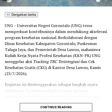
di Gorontalo masih berada pada kategori “Berkembang”
hingga menuju “Unggul”.
Dengarkan berita
“Alhamdulillah, nilai IKAD Kota Gorontalo tercatat yang
UNG – Universitas Negeri Gorontalo (UNG) terus
tertinggi di kawasan SulutGo sebagaimana dipaparkan
memperkuat kontribusinya dalam mendukung akselerasi
dalam Rakorwil TPAKD,” ungkap Wawali Indra Gobel
program kesehatan nasional. Berkolaborasi dengan
usai kegiatan.
Dinas Kesehatan Kabupaten Gorontalo, Puskesmas
Talaga Jaya, dan Pemerintah Desa Luwoo, mahasiswa
Indra menambahkan, skor IKAD ini membuktikan bahwa
Kuliah Kerja Nyata Profesi Kesehatan (KKN-PK) UNG
tingkat keterjangkauan, pemanfaatan, serta inklusivitas
menggelar aksi
Tracking TBC Terintegrasi
dan Cek
layanan keuangan bagi masyarakat di Kota Gorontalo
Kesehatan Gratis (CKG) di Kantor Desa Luwoo, Kamis
berada di posisi terdepan.
(23/7/2026).
Predikat “Unggul” yang diraih Pemerintahan AIR
Kegiatan ini diselenggarakan sebagai langkah nyata
menjadi indikator kuat atas keberhasilan pemerintah
penguatan layanan kesehatan primer berbasis
daerah dalam mendorong masyarakat agar makin
masyarakat—berfokus pada edukasi, penemuan kasus
mudah, merata, dan aman dalam mengakses berbagai
(
case finding
), deteksi dini, serta pemutusan rantai
fasilitas jasa keuangan yang berkelanjutan.
CONTINUE READING
penularan tuberkulosis (TBC) yang masih menjadi salah