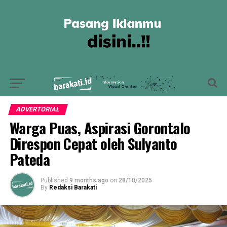
ADVERTORIAL
Warga Puas, Aspirasi Gorontalo
Direspon Cepat oleh Sulyanto
Pateda
Published
9 months ago
on
28/10/2025
By
Redaksi Barakati